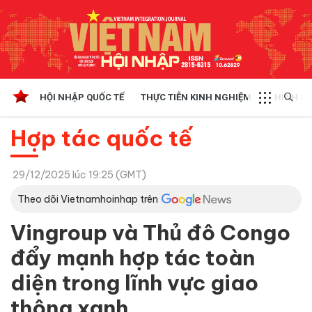
HỘI NHẬP QUỐC TẾ
THỰC TIỄN KINH NGHIỆM
CHÍNH SÁ
Hợp tác quốc tế
29/12/2025 lúc 19:25 (GMT)
Theo dõi Vietnamhoinhap trên
Vingroup và Thủ đô Congo
đẩy mạnh hợp tác toàn
diện trong lĩnh vực giao
thông xanh