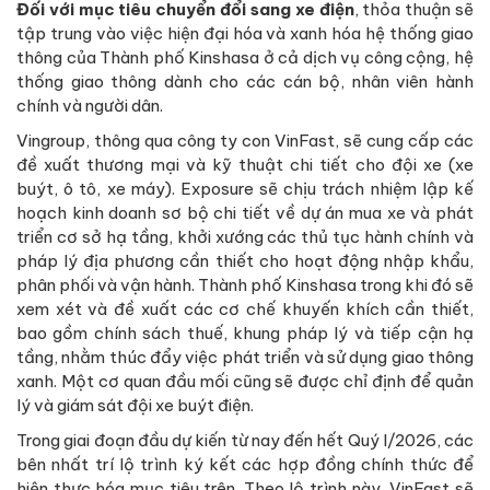
Đối với mục tiêu chuyển đổi sang xe điện
, thỏa thuận sẽ
tập trung vào việc hiện đại hóa và xanh hóa hệ thống giao
thông của Thành phố Kinshasa ở cả dịch vụ công cộng, hệ
thống giao thông dành cho các cán bộ, nhân viên hành
chính và người dân.
Vingroup, thông qua công ty con VinFast, sẽ cung cấp các
đề xuất thương mại và kỹ thuật chi tiết cho đội xe (xe
buýt, ô tô, xe máy). Exposure sẽ chịu trách nhiệm lập kế
hoạch kinh doanh sơ bộ chi tiết về dự án mua xe và phát
triển cơ sở hạ tầng, khởi xướng các thủ tục hành chính và
pháp lý địa phương cần thiết cho hoạt động nhập khẩu,
phân phối và vận hành. Thành phố Kinshasa trong khi đó sẽ
xem xét và đề xuất các cơ chế khuyến khích cần thiết,
bao gồm chính sách thuế, khung pháp lý và tiếp cận hạ
tầng, nhằm thúc đẩy việc phát triển và sử dụng giao thông
xanh. Một cơ quan đầu mối cũng sẽ được chỉ định để quản
lý và giám sát đội xe buýt điện.
Trong giai đoạn đầu dự kiến từ nay đến hết Quý I/2026, các
bên nhất trí lộ trình ký kết các hợp đồng chính thức để
hiện thực hóa mục tiêu trên. Theo lộ trình này, VinFast sẽ