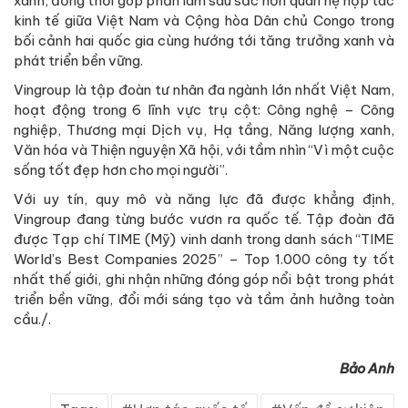
xanh, đồng thời góp phần làm sâu sắc hơn quan hệ hợp tác
kinh tế giữa Việt Nam và Cộng hòa Dân chủ Congo trong
bối cảnh hai quốc gia cùng hướng tới tăng trưởng xanh và
phát triển bền vững.
Vingroup là tập đoàn tư nhân đa ngành lớn nhất Việt Nam,
hoạt động trong 6 lĩnh vực trụ cột: Công nghệ – Công
nghiệp, Thương mại Dịch vụ, Hạ tầng, Năng lượng xanh,
Văn hóa và Thiện nguyện Xã hội, với tầm nhìn “Vì một cuộc
sống tốt đẹp hơn cho mọi người”.
Với uy tín, quy mô và năng lực đã được khẳng định,
Vingroup đang từng bước vươn ra quốc tế. Tập đoàn đã
được Tạp chí TIME (Mỹ) vinh danh trong danh sách “TIME
World’s Best Companies 2025” – Top 1.000 công ty tốt
nhất thế giới, ghi nhận những đóng góp nổi bật trong phát
triển bền vững, đổi mới sáng tạo và tầm ảnh hưởng toàn
cầu./.
Bảo Anh