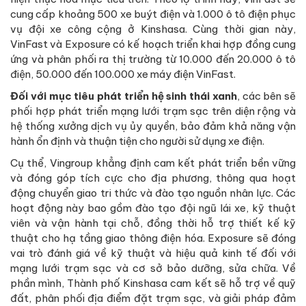
cung cấp khoảng 500 xe buýt điện và 1.000 ô tô điện phục
vụ đội xe công cộng ở Kinshasa. Cùng thời gian này,
VinFast và Exposure có kế hoạch triển khai hợp đồng cung
ứng và phân phối ra thị trường từ 10.000 đến 20.000 ô tô
điện, 50.000 đến 100.000 xe máy điện VinFast.
Đối với mục tiêu phát triển hệ sinh thái xanh
, các bên sẽ
phối hợp phát triển mạng lưới trạm sạc trên diện rộng và
hệ thống xưởng dịch vụ ủy quyền, bảo đảm khả năng vận
hành ổn định và thuận tiện cho người sử dụng xe điện.
Cụ thể, Vingroup khẳng định cam kết phát triển bền vững
và đóng góp tích cực cho địa phương, thông qua hoạt
động chuyển giao tri thức và đào tạo nguồn nhân lực. Các
hoạt động này bao gồm đào tạo đội ngũ lái xe, kỹ thuật
viên và vận hành tại chỗ, đồng thời hỗ trợ thiết kế kỹ
thuật cho hạ tầng giao thông điện hóa. Exposure sẽ đóng
vai trò đánh giá về kỹ thuật và hiệu quả kinh tế đối với
mạng lưới trạm sạc và cơ sở bảo dưỡng, sửa chữa. Về
phần mình, Thành phố Kinshasa cam kết sẽ hỗ trợ về quỹ
đất, phân phối địa điểm đặt trạm sạc, và giải pháp đảm