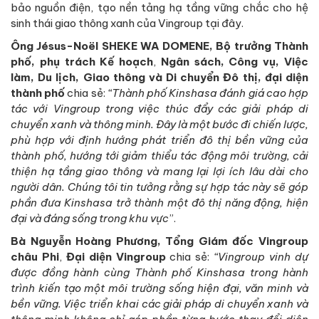
bảo nguồn điện, tạo nền tảng hạ tầng vững chắc cho hệ
sinh thái giao thông xanh của Vingroup tại đây.
Ông Jésus-Noël SHEKE WA DOMENE, Bộ trưởng Thành
phố, phụ trách Kế hoạch
,
Ngân sách, Công vụ, Việc
làm, Du lịch, Giao thông và Di chuyển Đô thị, đại diện
thành phố
chia sẻ:
“Thành phố Kinshasa đánh giá cao hợp
tác với Vingroup trong việc thúc đẩy các giải pháp di
chuyển xanh và thông minh. Đây là một bước đi chiến lược,
phù hợp với định hướng phát triển đô thị bền vững của
thành phố, hướng tới giảm thiểu tác động môi trường, cải
thiện hạ tầng giao thông và mang lại lợi ích lâu dài cho
người dân. Chúng tôi tin tưởng rằng sự hợp tác này sẽ góp
phần đưa Kinshasa trở thành một đô thị năng động, hiện
đại và đáng sống trong khu vực
”.
Bà Nguyễn Hoàng Phương, Tổng Giám đốc Vingroup
châu Phi
,
Đại diện Vingroup
chia sẻ:
“Vingroup vinh dự
được đồng hành cùng Thành phố Kinshasa trong hành
trình kiến tạo một môi trường sống hiện đại, văn minh và
bền vững. Việc triển khai các giải pháp di chuyển xanh và