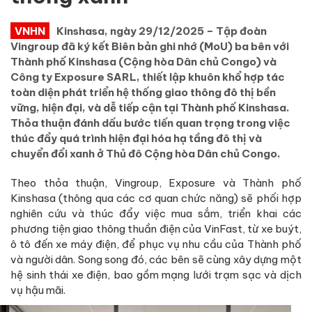
VNHN
Kinshasa, ngày 29/12/2025 – Tập đoàn
Vingroup đã ký kết Biên bản ghi nhớ (MoU) ba bên với
Thành phố Kinshasa (Cộng hòa Dân chủ Congo) và
Công ty Exposure SARL, thiết lập khuôn khổ hợp tác
toàn diện phát triển hệ thống giao thông đô thị bền
vững, hiện đại, và dễ tiếp cận tại Thành phố Kinshasa.
Thỏa thuận đánh dấu bước tiến quan trọng trong việc
thúc đẩy quá trình hiện đại hóa hạ tầng đô thị và
chuyển đổi xanh ở Thủ đô Cộng hòa Dân chủ Congo.
Theo thỏa thuận, Vingroup, Exposure và Thành phố
Kinshasa (thông qua các cơ quan chức năng) sẽ phối hợp
nghiên cứu và thúc đẩy việc mua sắm, triển khai các
phương tiện giao thông thuần điện của VinFast, từ xe buýt,
ô tô đến xe máy điện, để phục vụ nhu cầu của Thành phố
và người dân. Song song đó, các bên sẽ cùng xây dựng một
hệ sinh thái xe điện, bao gồm mạng lưới trạm sạc và dịch
vụ hậu mãi.