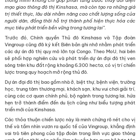
thông minh không chỉ góp phần từng bước thay đổi diện
mạo giao thông đô thị Kinshasa, mà còn tạo ra những giá
trị thiết thực, lâu dài nhằm nâng cao chất lượng sống của
người dân, đồng thời hỗ trợ thành phố hiện thực hóa các
mục tiêu phát triển bền vững trong tương lai”
.
Trước đó, Chính quyền Thủ đô Kinshasa và Tập đoàn
Vingroup cũng đã ký kết Biên bản ghi nhớ nhằm phát triển
các dự án đô thị quy mô lớn tại Congo. Theo MoU, hai bên
sẽ phối hợp nghiên cứu và phát triển dự án đại đô thị ven
sông trên khu đất rộng khoảng 6.300 hecta, có vị trí chiến
lược trong quy hoạch mở rộng thủ đô.
Dự án đại đô thị bao gồm nhà ở, biệt thự, bệnh viện, trường
học, trung tâm thương mại, khách sạn, khu vui chơi giải trí,
cùng các cơ quan chính phủ, bộ ngành trong tương lai, hứa
hẹn trở thành điểm đến du lịch cũng như biểu tượng phát
triển mới của Kinshasa.
Các thỏa thuận chiến lược này là minh chứng rõ nét cho vị
thế và tầm nhìn vươn ra quốc tế của Vingroup, khẳng định
vai trò tiên phong của tập đoàn trong lĩnh vực giao thông