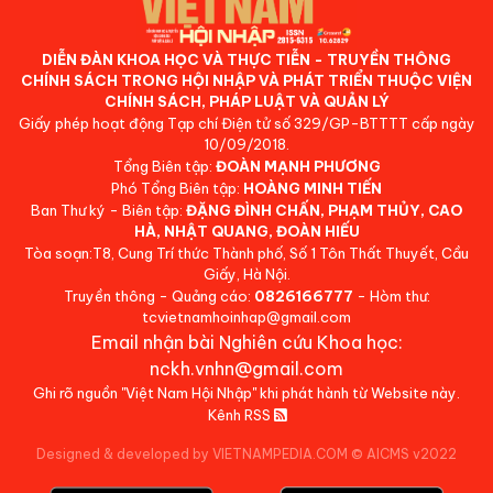
DIỄN ĐÀN KHOA HỌC VÀ THỰC TIỄN - TRUYỀN THÔNG
CHÍNH SÁCH TRONG HỘI NHẬP VÀ PHÁT TRIỂN THUỘC VIỆN
CHÍNH SÁCH, PHÁP LUẬT VÀ QUẢN LÝ
Giấy phép hoạt động Tạp chí Điện tử số 329/GP-BTTTT cấp ngày
10/09/2018.
Tổng Biên tập:
ĐOÀN MẠNH PHƯƠNG
Phó Tổng Biên tập:
HOÀNG MINH TIẾN
Ban Thư ký - Biên tập:
ĐẶNG ĐÌNH CHẤN, PHẠM THỦY, CAO
HÀ, NHẬT QUANG, ĐOÀN HIẾU
Tòa soạn:T8, Cung Trí thức Thành phố, Số 1 Tôn Thất Thuyết, Cầu
Giấy, Hà Nội.
Truyền thông - Quảng cáo:
0826166777
- Hòm thư:
tcvietnamhoinhap@gmail.com
Email nhận bài Nghiên cứu Khoa học:
nckh.vnhn@gmail.com
Ghi rõ nguồn "Việt Nam Hội Nhập" khi phát hành từ Website này.
Kênh RSS
Designed & developed by VIETNAMPEDIA.COM
©
AICMS v2022