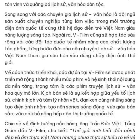
tôn vinh và quảng bá lịch sử, văn hóa dân tộc.
Song song với các chuyên gia lịch sử - văn hóa là đội ngũ
sản xuất chuyên nghiệp từng làm việc trong môi trường
điện ảnh quốc tế cùng thế hệ đạo diễn trẻ Việt Nam giàu
năng lượng sáng tạo. Ngoài ra, V-Film cũng sẽ hợp tác sâu
rộng với các đối tác quốc tế nhằm nâng cao chất lượng
tác phẩm, từng bước đưa các câu chuyện lịch sử - văn hóa
Việt Nam tham gia sâu hơn vào dòng chảy điện ảnh thế
giới.
Về cách thức triển khai, các dự án tại V-Film sẽ được phát
triển mở rộng thành nhiều mùa phim và hệ sinh thái nội dung
đa nền tảng, trọng tâm là các phim truyện lịch sử - văn
hóa quy mô lớn. Kịch bản sẽ là sự kết hợp giữa yếu tố lịch
sử, chính kịch và tâm lý nhân vật, đan xen cùng những sáng
tạo điện ảnh nhằm tạo nên series sống động, vừa giàu bản
sắc, vừa có khả năng tiếp cận thị trường quốc tế.
Chia sẻ về định hướng của hãng, ông Trần Đức Việt, Tổng
Giám đốc V-Film, cho biết:
“Thế giới mới biết đến cảnh
đẹp và ẩm thực Việt Nam nhưng chưa thực sự hiểu rõ về vẻ