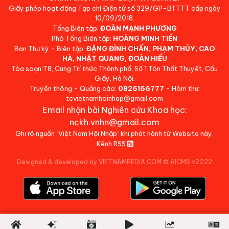
Giấy phép hoạt động Tạp chí Điện tử số 329/GP-BTTTT cấp ngày
10/09/2018.
Tổng Biên tập:
ĐOÀN MẠNH PHƯƠNG
Phó Tổng Biên tập:
HOÀNG MINH TIẾN
Ban Thư ký - Biên tập:
ĐẶNG ĐÌNH CHẤN, PHẠM THỦY, CAO
HÀ, NHẬT QUANG, ĐOÀN HIẾU
Tòa soạn:T8, Cung Trí thức Thành phố, Số 1 Tôn Thất Thuyết, Cầu
Giấy, Hà Nội.
Truyền thông - Quảng cáo:
0826166777
- Hòm thư:
tcvietnamhoinhap@gmail.com
Email nhận bài Nghiên cứu Khoa học:
nckh.vnhn@gmail.com
Ghi rõ nguồn "Việt Nam Hội Nhập" khi phát hành từ Website này.
Kênh RSS
Designed & developed by VIETNAMPEDIA.COM
©
AICMS v2022