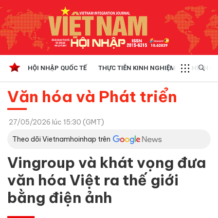
HỘI NHẬP QUỐC TẾ
THỰC TIỄN KINH NGHIỆM
CHÍNH SÁ
Văn hóa và Phát triển
27/05/2026 lúc 15:30 (GMT)
Theo dõi Vietnamhoinhap trên
Vingroup và khát vọng đưa
văn hóa Việt ra thế giới
bằng điện ảnh