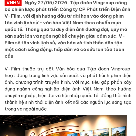
VNHN
Ngày 27/05/2026, Tập đoàn Vingroup công
bố chiến lược phát triển Công ty CP Phát triển Điện ảnh
V-Film, với định hướng đầu tư dài hạn vào dòng phim
tôn vinh lịch sử - văn hóa Việt Nam theo chuẩn mực
quốc tế. Thông qua tư duy điện ảnh đương đại, quy mô
sản xuất lớn và ngôn ngữ kể chuyện giàu cảm xúc, V-
Film sẽ tôn vinh lịch sử, văn hóa và tinh thần dân tộc
một cách sống động, hấp dẫn và có sức lan tỏa toàn
cầu.
V-Film thuộc trụ cột Văn hóa của Tập đoàn Vingroup,
hoạt động trong lĩnh vực sản xuất và phát hành phim điện
ảnh, chương trình truyền hình, với mục tiêu góp phần xây
dựng ngành công nghiệp điện ảnh Việt Nam theo hướng
chuyên nghiệp, hiện đại và hội nhập quốc tế; đồng thời hình
thành hệ sinh thái điện ảnh kết nối các nguồn lực sáng tạo
trong và ngoài nước.