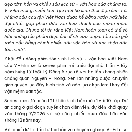
đẹp tâm hồn và chiều sâu lịch sử - văn hóa của chúng ta.
V-Film mong muốn kiến tạo một hệ sinh thái điện ảnh, nơi
những câu chuyện Việt Nam được kể bằng ngôn ngữ hiện
đại nhất, góp phần đưa văn hóa thành sức mạnh mềm
quốc gia. Chúng tôi tin rằng Việt Nam hoàn toàn có thể sở
hữu những tác phẩm điện ảnh đỉnh cao, chạm tới khán giả
toàn cầu bằng chính chiều sâu văn hóa và tinh thần dân
tộc mình”.
Khởi đầu dòng phim tôn vinh lịch sử - văn hóa Việt Nam
của V-Film sẽ là series phim về triều đại nhà Trần - lấy
cảm hứng từ thời kỳ Đông A rực rỡ với ba lần kháng chiến
chống quân Nguyên - Mông, xen lẫn những cuộc chuyển
giao quyền lực đầy kịch tính và các lựa chọn làm thay đổi
vận mệnh dân tộc.
Series phim đã hoàn tất khâu kịch bản mùa 1 với 10 tập. Dự
án đang ở giai đoạn tuyển chọn diễn viên, dự kiến khởi quay
vào tháng 7/2026 và sẽ công chiếu mùa đầu tiên vào
tháng 12 năm nay.
Với chiến lược đầu tư bài bản và chuyên nghiệp, V-Film sẽ