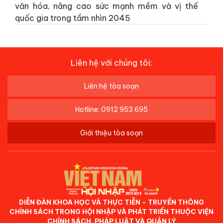
văn hóa, nâng cao sức mạnh mềm và vị thế
quốc gia trong tầm nhìn 2045
Liên hệ với chúng tôi:
Liên hệ tòa soạn
Hotline: 0912 953 695
Giới thiệu tòa soạn
DIỄN ĐÀN KHOA HỌC VÀ THỰC TIỄN - TRUYỀN THÔNG
CHÍNH SÁCH TRONG HỘI NHẬP VÀ PHÁT TRIỂN THUỘC VIỆN
CHÍNH SÁCH, PHÁP LUẬT VÀ QUẢN LÝ