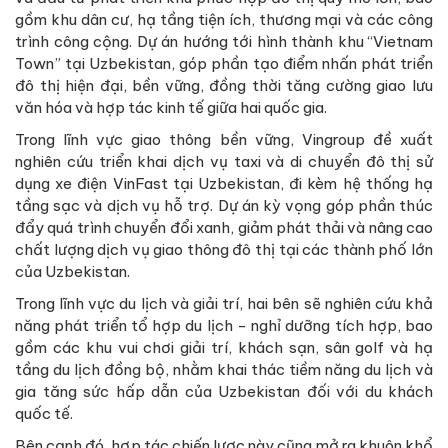
gồm khu dân cư, hạ tầng tiện ích, thương mại và các công
trình công cộng. Dự án hướng tới hình thành khu “Vietnam
Town” tại Uzbekistan, góp phần tạo điểm nhấn phát triển
đô thị hiện đại, bền vững, đồng thời tăng cường giao lưu
văn hóa và hợp tác kinh tế giữa hai quốc gia.
Trong lĩnh vực giao thông bền vững, Vingroup đề xuất
nghiên cứu triển khai dịch vụ taxi và di chuyển đô thị sử
dụng xe điện VinFast tại Uzbekistan, đi kèm hệ thống hạ
tầng sạc và dịch vụ hỗ trợ. Dự án kỳ vọng góp phần thúc
đẩy quá trình chuyển đổi xanh, giảm phát thải và nâng cao
chất lượng dịch vụ giao thông đô thị tại các thành phố lớn
của Uzbekistan.
Trong lĩnh vực du lịch và giải trí, hai bên sẽ nghiên cứu khả
năng phát triển tổ hợp du lịch - nghỉ dưỡng tích hợp, bao
gồm các khu vui chơi giải trí, khách sạn, sân golf và hạ
tầng du lịch đồng bộ, nhằm khai thác tiềm năng du lịch và
gia tăng sức hấp dẫn của Uzbekistan đối với du khách
quốc tế.
Bên cạnh đó, hợp tác chiến lược này cũng mở ra khuôn khổ