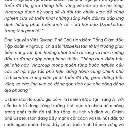
triển đô thị, giao thông bền vững và các dự án hạ tầng,
Vingroup được kỳ vọng sẽ là đối tác chiến lược để cùng
nghiên cứu và triển khai những sáng kiến đầu tư đáp ứng
định hướng phát triển kinh tế – xã hội của Uzbekistan
trong thời gian tới.”
.
Ông Nguyễn Việt Quang, Phó Chủ tịch kiêm Tổng Giám đốc
Tập đoàn Vingroup, chia sẻ:
“Uzbekistan là thị trường giàu
tiềm năng với định hướng phát triển rõ ràng và môi trường
đầu tư đang ngày càng hoàn thiện. Thông qua Biên bản
ghi nhớ này, Vingroup mong muốn từng bước nghiên cứu
các cơ hội hợp tác phù hợp, đồng hành cùng Chính phủ
Uzbekistan trong việc phát triển đô thị, giao thông bền
vững và các lĩnh vực có đóng góp tích cực cho cộng đồng
địa phương.
”
Uzbekistan là quốc gia có vị trí chiến lược tại Trung Á, với
nền kinh tế đang tăng trưởng tích cực và nhiều tiềm năng
trong phát triển đô thị, hạ tầng, du lịch và dịch vụ. Chính
phủ Uzbekistan đang đẩy mạnh cải cách và thu hút đầu tư
nước ngoài nhằm thúc đẩy phát triển kinh tế bền vững và