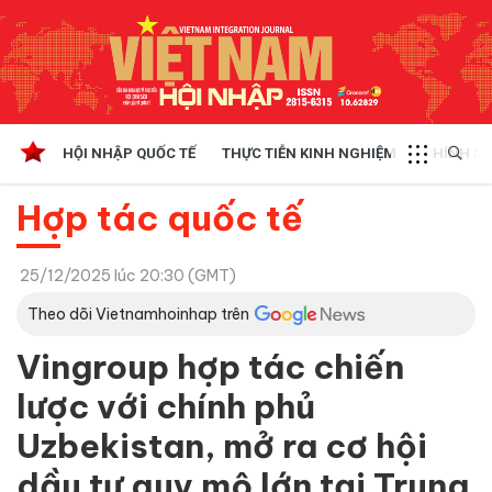
HỘI NHẬP QUỐC TẾ
THỰC TIỄN KINH NGHIỆM
CHÍNH SÁ
Hợp tác quốc tế
25/12/2025 lúc 20:30 (GMT)
Theo dõi Vietnamhoinhap trên
Vingroup hợp tác chiến
lược với chính phủ
Uzbekistan, mở ra cơ hội
dầu tư quy mô lớn tại Trung