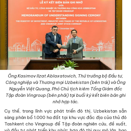
Ông Kasimov Ilzat Ablaxatovich, Thứ trưởng bộ Đầu tư,
Công nghiệp và Thương mại Uzbekistan (bên trái) và Ông
Nguyễn Việt Quang, Phó Chủ tịch kiêm Tổng Giám đốc
Tập đoàn Vingroup (bên phải) tại buổi ký kết biên bản ghi
nhớ hợp tác.
Cụ thể, trong lĩnh vực phát triển đô thị, Uzbekistan sẵn
sàng phân bổ 1.000 ha đất tại khu vực đắc địa của thủ đô
Tashkent cho Vingroup để Tập đoàn nghiên cứu, đề xuất,
và đầu tư phát triển khu phức hợp đô thị quy mô lớn, bao