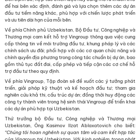
để hai bên xác định, đánh giá và lựa chọn thêm các dự án
đầu tư tiềm năng khác, phù hợp với chiến lược phát triển
và ưu tiên dài hạn của mỗi bên.
Về phía Chính phủ Uzbekistan, Bộ Đầu tư, Công nghiệp và
Thương mại cam kết hỗ trợ Vingroup thông qua việc cung
cấp thông tin về môi trường đầu tư, khung pháp lý và các
chính sách ưu đãi; phối hợp với các cơ quan chức năng và
chính quyền địa phương trong công tác chuẩn bị dự án, bao
gồm thủ tục đất đai, cấp phép và tiếp cận các cơ chế hỗ
trợ đầu tư theo quy định.
Về phía Vingroup, Tập đoàn sẽ đề xuất các ý tưởng phát
triển, giải pháp kỹ thuật và kế hoạch đầu tư; tham gia
nghiên cứu khả thi, cấu trúc dự án; đồng thời huy động các
công ty thành viên trong hệ sinh thái Vingroup để triển khai
các dự án phù hợp tại Uzbekistan.
Thứ trưởng bộ Đầu tư, Công nghiệp và Thương mại
Uzbekistan, Ông Kasimov Ilzat Ablaxatovich cho biết:
“Chúng tôi hoan nghênh sự quan tâm và cam kết hợp tác
của Vingroup tại Uzbekistan. Với kinh nghiệm trong phát