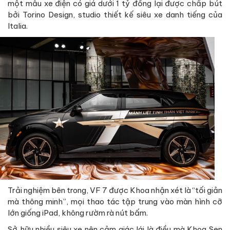
một mẫu xe điện có giá dưới 1 tỷ đồng lại được chấp bút
bởi Torino Design, studio thiết kế siêu xe danh tiếng của
Italia.
Trải nghiệm bên trong, VF 7 được Khoa nhận xét là “tối giản
mà thông minh”, mọi thao tác tập trung vào màn hình cỡ
lớn giống iPad, không rườm rà nút bấm.
Sở hữu nhiều siêu xe nên cảm giác lái là điều mà Khoa Sen