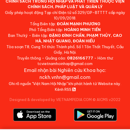
CHÍNH SÁCH TRONG HỘI NHẬP VÀ PHÁT TRIỂN THUỘC VIỆN
CHÍNH SÁCH, PHÁP LUẬT VÀ QUẢN LÝ
Giấy phép hoạt động Tạp chí Điện tử số 329/GP-BTTTT cấp ngày
10/09/2018.
Tổng Biên tập:
ĐOÀN MẠNH PHƯƠNG
Phó Tổng Biên tập:
HOÀNG MINH TIẾN
Ban Thư ký - Biên tập:
ĐẶNG ĐÌNH CHẤN, PHẠM THỦY, CAO
HÀ, NHẬT QUANG, ĐOÀN HIẾU
Tòa soạn:T8, Cung Trí thức Thành phố, Số 1 Tôn Thất Thuyết, Cầu
Giấy, Hà Nội.
Truyền thông - Quảng cáo:
0826166777
- Hòm thư:
tcvietnamhoinhap@gmail.com
Email nhận bài Nghiên cứu Khoa học:
nckh.vnhn@gmail.com
Ghi rõ nguồn "Việt Nam Hội Nhập" khi phát hành từ Website này.
Kênh RSS
Designed & developed by VIETNAMPEDIA.COM
©
AICMS v2022