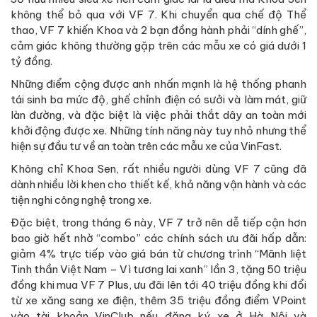
không thể bỏ qua với VF 7. Khi chuyển qua chế độ Thể
thao, VF 7 khiến Khoa và 2 bạn đồng hành phải “dính ghế”,
cảm giác không thường gặp trên các mẫu xe có giá dưới 1
tỷ đồng.
Những điểm cộng được anh nhấn mạnh là hệ thống phanh
tái sinh ba mức độ, ghế chỉnh điện có sưởi và làm mát, giữ
làn đường, và đặc biệt là việc phải thắt dây an toàn mới
khởi động được xe. Những tính năng này tuy nhỏ nhưng thể
hiện sự đầu tư về an toàn trên các mẫu xe của VinFast.
Không chỉ Khoa Sen, rất nhiều người dùng VF 7 cũng đã
dành nhiều lời khen cho thiết kế, khả năng vận hành và các
tiện nghi công nghệ trong xe.
Đặc biệt, trong tháng 6 này, VF 7 trở nên dễ tiếp cận hơn
bao giờ hết nhờ “combo” các chính sách ưu đãi hấp dẫn:
giảm 4% trực tiếp vào giá bán từ chương trình “Mãnh liệt
Tinh thần Việt Nam – Vì tương lai xanh” lần 3, tặng 50 triệu
đồng khi mua VF 7 Plus, ưu đãi lên tới 40 triệu đồng khi đổi
từ xe xăng sang xe điện, thêm 35 triệu đồng điểm VPoint
vào tài khoản VinClub nếu đăng ký xe ở Hà Nội và