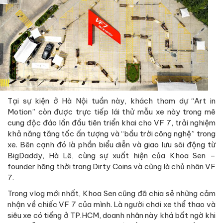
Tại sự kiện ở Hà Nội tuần này, khách tham dự “Art in
Motion” còn được trực tiếp lái thử mẫu xe này trong mê
cung độc đáo lần đầu tiên triển khai cho VF 7, trải nghiệm
khả năng tăng tốc ấn tượng và “bầu trời công nghệ” trong
xe. Bên cạnh đó là phần biểu diễn và giao lưu sôi động từ
BigDaddy, Hà Lê, cùng sự xuất hiện của Khoa Sen –
founder hãng thời trang Dirty Coins và cũng là chủ nhân VF
7.
Trong vlog mới nhất, Khoa Sen cũng đã chia sẻ những cảm
nhận về chiếc VF 7 của mình. Là người chơi xe thể thao và
siêu xe có tiếng ở TP.HCM, doanh nhân này khá bất ngờ khi