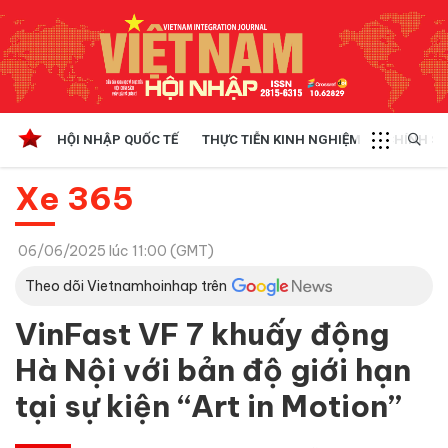
HỘI NHẬP QUỐC TẾ
THỰC TIỄN KINH NGHIỆM
CHÍNH SÁ
Xe 365
06/06/2025 lúc 11:00 (GMT)
Theo dõi Vietnamhoinhap trên
VinFast VF 7 khuấy động
Hà Nội với bản độ giới hạn
tại sự kiện “Art in Motion”