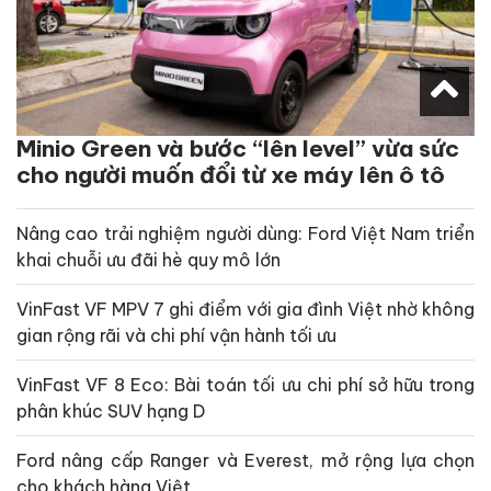
Minio Green và bước “lên level” vừa sức
cho người muốn đổi từ xe máy lên ô tô
Nâng cao trải nghiệm người dùng: Ford Việt Nam triển
khai chuỗi ưu đãi hè quy mô lớn
VinFast VF MPV 7 ghi điểm với gia đình Việt nhờ không
gian rộng rãi và chi phí vận hành tối ưu
VinFast VF 8 Eco: Bài toán tối ưu chi phí sở hữu trong
phân khúc SUV hạng D
Ford nâng cấp Ranger và Everest, mở rộng lựa chọn
cho khách hàng Việt