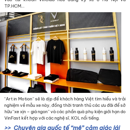
TP.HCM…
“Art in Motion” sẽ là dịp để khách hàng Việt tìm hiểu và trải
nghiệm về mẫu xe này, đồng thời tranh thủ các ưu đãi để sở
hữu “xe xịn – giá ngon” và các phần quà phụ kiện giới hạn do
VinFast kết hợp với các nghệ sĩ, KOL nổi tiếng.
Chuyên gia quốc tế “mê” cảm giác lái