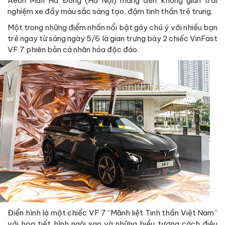
Aeon Mall Hà Đông (Hà Nội) mang đến không gian trải
nghiệm xe đầy màu sắc sáng tạo, đậm tinh thần trẻ trung.
Một trong những điểm nhấn nổi bật gây chú ý với nhiều bạn
trẻ ngay từ sáng ngày 5/6 là gian trưng bày 2 chiếc VinFast
VF 7 phiên bản cá nhân hóa độc đáo.
Điển hình là một chiếc VF 7 “Mãnh liệt Tinh thần Việt Nam”
với họa tiết hình ngôi sao và những biểu tượng cách điệu