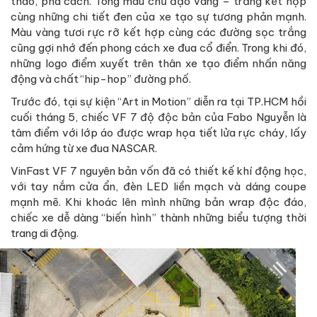
thao, phá cách. Tông màu chủ đạo vàng – trắng kết hợp
cùng những chi tiết đen của xe tạo sự tương phản mạnh.
Màu vàng tươi rực rỡ kết hợp cùng các đường sọc trắng
cũng gợi nhớ đến phong cách xe đua cổ điển. Trong khi đó,
những logo điểm xuyết trên thân xe tạo điểm nhấn năng
động và chất “hip-hop” đường phố.
Trước đó, tại sự kiện “Art in Motion” diễn ra tại TP.HCM hồi
cuối tháng 5, chiếc VF 7 độ độc bản của Fabo Nguyễn là
tâm điểm với lớp áo được wrap họa tiết lửa rực cháy, lấy
cảm hứng từ xe đua NASCAR.
VinFast VF 7 nguyên bản vốn đã có thiết kế khí động học,
với tay nắm cửa ẩn, đèn LED liền mạch và dáng coupe
mạnh mẽ. Khi khoác lên mình những bản wrap độc đáo,
chiếc xe dễ dàng “biến hình” thành những biểu tượng thời
trang di động.