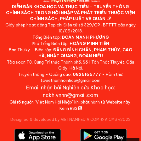
DIỄN ĐÀN KHOA HỌC VÀ THỰC TIỄN - TRUYỀN THÔNG
CHÍNH SÁCH TRONG HỘI NHẬP VÀ PHÁT TRIỂN THUỘC VIỆN
CHÍNH SÁCH, PHÁP LUẬT VÀ QUẢN LÝ
Giấy phép hoạt động Tạp chí Điện tử số 329/GP-BTTTT cấp ngày
10/09/2018.
Tổng Biên tập:
ĐOÀN MẠNH PHƯƠNG
Phó Tổng Biên tập:
HOÀNG MINH TIẾN
Ban Thư ký - Biên tập:
ĐẶNG ĐÌNH CHẤN, PHẠM THỦY, CAO
HÀ, NHẬT QUANG, ĐOÀN HIẾU
Tòa soạn:T8, Cung Trí thức Thành phố, Số 1 Tôn Thất Thuyết, Cầu
Giấy, Hà Nội.
Truyền thông - Quảng cáo:
0826166777
- Hòm thư:
tcvietnamhoinhap@gmail.com
Email nhận bài Nghiên cứu Khoa học:
nckh.vnhn@gmail.com
Ghi rõ nguồn "Việt Nam Hội Nhập" khi phát hành từ Website này.
Kênh RSS
Designed & developed by VIETNAMPEDIA.COM
©
AICMS v2022