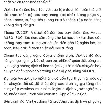
nhất và an toàn nhất thế giới.
Vietjet mở rộng hợp tác với các tập đoàn lớn trên thế giới
để phát triển đội tàu bay, nâng cao chất lượng phục vụ
hành khách, hướng đến tương lai trở thành tập đoàn hàng
không đa quốc gia.
Tháng 12/2021, Vietjet đã đón tàu bay thân rộng Airbus
A330-300 đầu tiên, sẵn sàng cho kế hoạch khai thác các
chặng bay tầm trung và dài lên đến gần 12 nghìn km, an
toàn, hiện đại và thân thiện với môi trường.
Chung tay cùng cộng đồng chống dịch, Vietjet đã đưa
hàng chục nghìn y bác sĩ, cán bộ, chiến sĩ quân đội, công an,
lực lượng chống dịch đi làm nhiệm vụ; rất nhiều chuyến bay
chuyên chở vaccine và trang thiết bị y tế, hàng cứu trợ.
Đại diện Vietjet cho biết hãng sẽ tiếp tục thực hiện các dự
án chuyển đổi số để thúc đẩy các dịch vụ gia tăng như
cung cấp wireless, mua sắm, logistic, dịch vụ xét nghiệm, y
tế, khách sạn.., trên các website, App của Vietjet.
Bên cạnh đó, Vietjet đang tăng cường các dịch vụ phục vụ