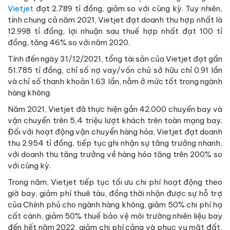
Vietjet
đạt 2.789 tỉ đồng, giảm so với cùng kỳ. Tuy nhiên,
tính chung cả năm 2021, Vietjet đạt doanh thu hợp nhất là
12.998 tỉ đồng, lợi nhuận sau thuế hợp nhất đạt 100 tỉ
đồng, tăng 46% so với năm 2020.
Tính đến ngày 31/12/2021, tổng tài sản của Vietjet đạt gần
51.785 tỉ đồng, chỉ số nợ vay/vốn chủ sở hữu chỉ 0.91 lần
và chỉ số thanh khoản 1.63 lần, nằm ở mức tốt trong ngành
hàng không.
Năm 2021, Vietjet đã thực hiện gần 42.000 chuyến bay và
vận chuyển trên 5,4 triệu lượt khách trên toàn mạng bay.
Đối với hoạt động vận chuyển hàng hóa, Vietjet đạt doanh
thu 2.954 tỉ đồng, tiếp tục ghi nhận sự tăng trưởng nhanh,
với doanh thu tăng trưởng về hàng hóa tăng trên 200% so
với cùng kỳ.
Trong năm, Vietjet tiếp tục tối ưu chi phí hoạt động theo
giờ bay, giảm phí thuê tàu, đồng thời nhận được sự hỗ trợ
của Chính phủ cho ngành hàng không, giảm 50% chi phí hạ
cất cánh, giảm 50% thuế bảo vệ môi trường nhiên liệu bay
đến hết năm 2022, giảm chi phí cảng và phục vụ mặt đất,