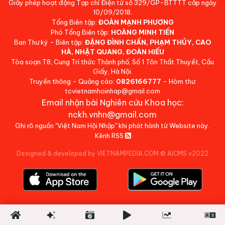
Giấy phép hoạt động Tạp chí Điện tử số 329/GP-BTTTT cấp ngày
10/09/2018.
Tổng Biên tập:
ĐOÀN MẠNH PHƯƠNG
Phó Tổng Biên tập:
HOÀNG MINH TIẾN
Ban Thư ký - Biên tập:
ĐẶNG ĐÌNH CHẤN, PHẠM THỦY, CAO
HÀ, NHẬT QUANG, ĐOÀN HIẾU
Tòa soạn:T8, Cung Trí thức Thành phố, Số 1 Tôn Thất Thuyết, Cầu
Giấy, Hà Nội.
Truyền thông - Quảng cáo:
0826166777
- Hòm thư:
tcvietnamhoinhap@gmail.com
Email nhận bài Nghiên cứu Khoa học:
nckh.vnhn@gmail.com
Ghi rõ nguồn "Việt Nam Hội Nhập" khi phát hành từ Website này.
Kênh RSS
Designed & developed by VIETNAMPEDIA.COM
©
AICMS v2022