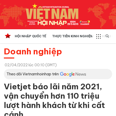
HỘI NHẬP QUỐC TẾ
THỰC TIỄN KINH NGHIỆM
CHÍNH SÁ
Doanh nghiệp
02/04/2022 lúc 00:10 (GMT)
Theo dõi Vietnamhoinhap trên
Vietjet báo lãi năm 2021,
vận chuyển hơn 110 triệu
lượt hành khách từ khi cất
cánh