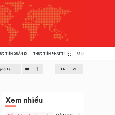
ỰC TIỄN QUẢN LÝ
THỰC TIỄN PHÁT TRIỂN
MULTIMEDIA
TÀI NGUYÊN - MÔI TRƯỜNG
goại tệ
EN
VI
THỰC TIỄN - KINH NGHIỆM
Xem nhiều