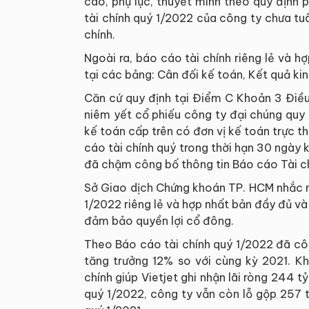
cáo, phụ lục, thuyết minh theo quy định 
tài chính quý 1/2022 của công ty chưa tuâ
chính.
Ngoài ra, báo cáo tài chính riêng lẻ và h
tại các bảng: Cân đối kế toán, Kết quả ki
Căn cứ quy định tại Điểm C Khoản 3 Điều
niêm yết cổ phiếu công ty đại chúng quy
kế toán cấp trên có đơn vị kế toán trực t
cáo tài chính quý trong thời hạn 30 ngày 
đã chậm công bố thông tin Báo cáo Tài ch
Sở Giao dịch Chứng khoán TP. HCM nhắc n
1/2022 riêng lẻ và hợp nhất bản đầy đủ và
đảm bảo quyền lợi cổ đông.
Theo Báo cáo tài chính quý 1/2022 đã côn
tăng trưởng 12% so với cùng kỳ 2021. Kh
chính giúp Vietjet ghi nhận lãi ròng 244 t
quý 1/2022, công ty vẫn còn lỗ gộp 257 t