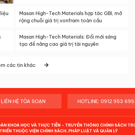
liệu
Masan High-Tech Materials hợp tác GBI, mở
rộng chuỗi giá trị vonfram toàn cầu
g
Masan High-Tech Materials: Đổi mới sáng
tạo để nâng cao giá trị tài nguyên
m các tin khác
LIÊN HỆ TÒA SOẠN
HOTLINE: 0912 953 695
ĐÀN KHOA HỌC VÀ THỰC TIỄN - TRUYỀN THÔNG CHÍNH SÁCH TR
TRIỂN THUỘC VIỆN CHÍNH SÁCH, PHÁP LUẬT VÀ QUẢN LÝ