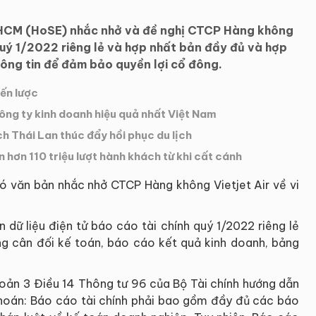
 HCM (HoSE) nhắc nhở và đề nghị CTCP Hàng không
quý 1/2022 riêng lẻ và hợp nhất bản đầy đủ và hợp
hông tin để đảm bảo quyền lợi cổ đông.
iến lược
ông ty kinh doanh hiệu quả nhất Việt Nam
ch Thái Lan thúc đẩy hồi phục du lịch
 hơn 110 triệu lượt hành khách từ khi cất cánh
 văn bản nhắc nhở CTCP Hàng không Vietjet Air về vi
dữ liệu điện tử báo cáo tài chính quý 1/2022 riêng lẻ
g cân đối kế toán, báo cáo kết quả kinh doanh, bảng
hoản 3 Điều 14 Thông tư 96 của Bộ Tài chính hướng dẫn
 khoán: Báo cáo tài chính phải bao gồm đầy đủ các báo