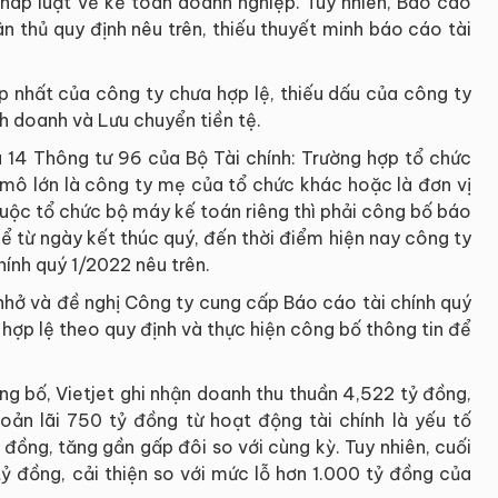
pháp luật về kế toán doanh nghiệp. Tuy nhiên, Báo cáo
n thủ quy định nêu trên, thiếu thuyết minh báo cáo tài
ợp nhất của công ty chưa hợp lệ, thiếu dấu của công ty
nh doanh và Lưu chuyển tiền tệ.
 14 Thông tư 96 của Bộ Tài chính: Trường hợp tổ chức
 mô lớn là công ty mẹ của tổ chức khác hoặc là đơn vị
huộc tổ chức bộ máy kế toán riêng thì phải công bố báo
kể từ ngày kết thúc quý, đến thời điểm hiện nay công ty
ính quý 1/2022 nêu trên.
hở và đề nghị Công ty cung cấp Báo cáo tài chính quý
 hợp lệ theo quy định và thực hiện công bố thông tin để
g bố, Vietjet ghi nhận doanh thu thuần 4,522 tỷ đồng,
oản lãi 750 tỷ đồng từ hoạt động tài chính là yếu tố
ỷ đồng, tăng gần gấp đôi so với cùng kỳ. Tuy nhiên, cuối
ỷ đồng, cải thiện so với mức lỗ hơn 1.000 tỷ đồng của