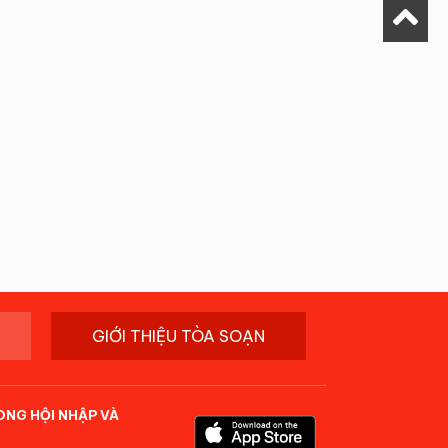
GIỚI THIỆU TÒA SOẠN
ONG HỘI NHẬP VÀ