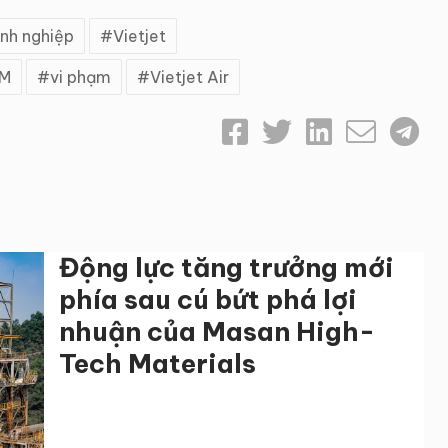
nh nghiệp
Vietjet
CM
vi phạm
Vietjet Air
Động lực tăng trưởng mới
phía sau cú bứt phá lợi
nhuận của Masan High-
Tech Materials