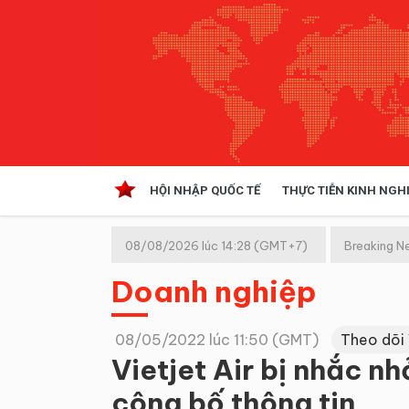
HỘI NHẬP QUỐC TẾ
THỰC TIỄN KINH NGH
HỘI NHẬP QUỐC TẾ
VĂN 
08/08/2026 lúc 14:28 (GMT+7)
Breaking N
Kinh tế hội nhập
Doanh nghiệp
Doanh nghiệp
NGHIÊN CỨU PHÁP LUẬT
THỰC
08/05/2022 lúc 11:50 (GMT)
Theo dõi
Vietjet Air bị nhắc n
công bố thông tin