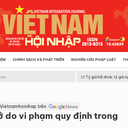
IỆM
CHÍNH SÁCH VÀ PHÁT TRIỂN
NGHIÊN CỨU PHÁP LUẬT
TH
HÓA XÃ HỘI
CHÍNH SÁCH
ews
Tỷ giá hối đoái, tỷ giá n
 TIỄN QUẢN LÝ
VIỆT NAM ĐIỂM ĐẾN
 Vietnamhoinhap trên
hở do vi phạm quy định trong