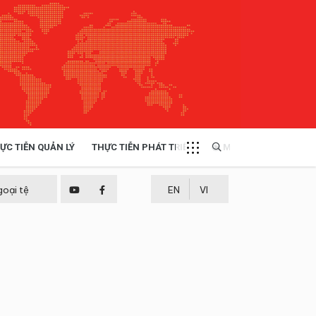
ỰC TIỄN QUẢN LÝ
THỰC TIỄN PHÁT TRIỂN
MULTIMEDIA
TÀI NGUYÊN - MÔI TRƯỜNG
goại tệ
EN
VI
THỰC TIỄN - KINH NGHIỆM