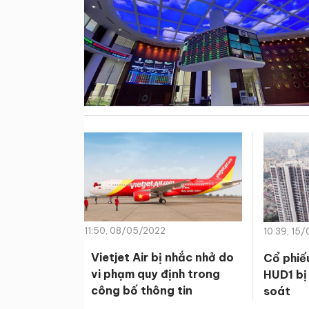
11:50, 08/05/2022
10:39, 15
Vietjet Air bị nhắc nhở do
Cổ phiế
vi phạm quy định trong
HUD1 bị
công bố thông tin
soát