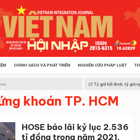
IỆM
CHÍNH SÁCH VÀ PHÁT TRIỂN
NGHIÊN CỨU PHÁP LUẬT
TH
HÓA XÃ HỘI
CHÍNH SÁCH
ews
Tỷ giá hối đoái, tỷ giá n
hứng khoán TP. HCM
 TIỄN QUẢN LÝ
VIỆT NAM ĐIỂM ĐẾN
HOSE báo lãi kỷ lục 2.536
tỉ đồng trong năm 2021,