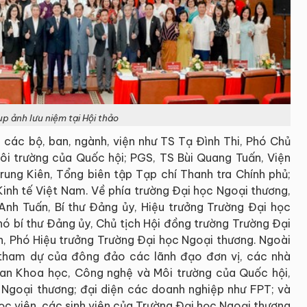
ụp ảnh lưu niệm tại Hội thảo
 các bộ, ban, ngành, viện như TS Tạ Đình Thi, Phó Chủ
i trường của Quốc hội; PGS, TS Bùi Quang Tuấn, Viện
rung Kiên, Tổng biên tập Tạp chí Thanh tra Chính phủ;
inh tế Việt Nam. Về phía trường Đại học Ngoại thương,
Anh Tuấn, Bí thư Đảng ủy, Hiệu trưởng Trường Đại học
hó bí thư Đảng ủy, Chủ tịch Hội đồng trường Trường Đại
, Phó Hiệu trưởng Trường Đại học Ngoại thương. Ngoài
 tham dự của đông đảo các lãnh đạo đơn vị, các nhà
 ban Khoa học, Công nghệ và Môi trường của Quốc hội,
 Ngoại thương; đại diện các doanh nghiệp như FPT; và
học viên, các sinh viên của Trường Đại học Ngoại thương