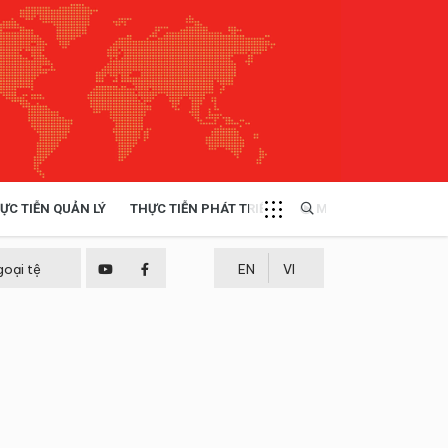
ỰC TIỄN QUẢN LÝ
THỰC TIỄN PHÁT TRIỂN
MULTIMEDIA
TÀI NGUYÊN - MÔI TRƯỜNG
goại tệ
EN
VI
THỰC TIỄN - KINH NGHIỆM