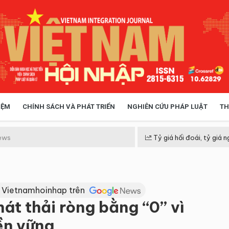
IỆM
CHÍNH SÁCH VÀ PHÁT TRIỂN
NGHIÊN CỨU PHÁP LUẬT
TH
HÓA XÃ HỘI
CHÍNH SÁCH
ews
Tỷ giá hối đoái, tỷ giá n
 TIỄN QUẢN LÝ
VIỆT NAM ĐIỂM ĐẾN
 Vietnamhoinhap trên
át thải ròng bằng “0” vì
ền vững