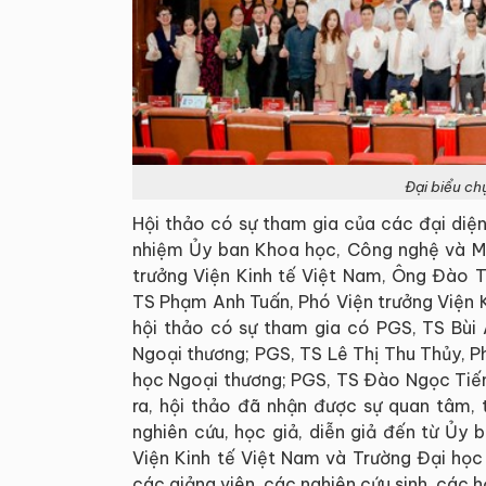
Đại biểu ch
Hội thảo có sự tham gia của các đại diện
nhiệm Ủy ban Khoa học, Công nghệ và Mô
trưởng Viện Kinh tế Việt Nam, Ông Đào T
TS Phạm Anh Tuấn, Phó Viện trưởng Viện K
hội thảo có sự tham gia có PGS, TS Bùi 
Ngoại thương; PGS, TS Lê Thị Thu Thủy, P
học Ngoại thương; PGS, TS Đào Ngọc Tiến
ra, hội thảo đã nhận được sự quan tâm,
nghiên cứu, học giả, diễn giả đến từ Ủy
Viện Kinh tế Việt Nam và Trường Đại học
các giảng viên, các nghiên cứu sinh, các 