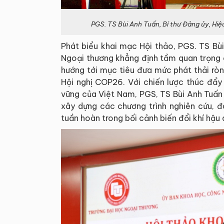
PGS. TS Bùi Anh Tuấn, Bí thư Đảng ủy, Hi
Phát biểu khai mạc Hội thảo, PGS. TS Bùi
Ngoại thương khẳng định tầm quan trọng 
hướng tới mục tiêu đưa mức phát thải rò
Hội nghị COP26. Với chiến lược thúc đẩy
vững của Việt Nam, PGS, TS Bùi Anh Tuấn
xây dựng các chương trình nghiên cứu, đà
tuần hoàn trong bối cảnh biến đổi khí hậu 