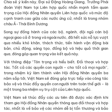
Chia sẻ ý kiến này, Đại sứ Đặng Hoàng Giang, Trưởng Phái
đoàn Việt Nam tại Liên hợp quốc nhấn mạnh tầm quan
trọng của Hội đồng Nhân quyền Liên hợp quốc và mức độ
cạnh tranh cao giữa các nước ứng cử, nhất là trong nhóm
châu Á-Thái Bình Dương.
Song sự đồng hành của các bộ, ngành, đội ngũ cán bộ
ngoại giao cả ở trong và ngoài nước, đã hết sức nỗ lực vượt
qua nhiều khó khăn, thách thức, tiến hành vận động bài
bản, chủ động, sáng tạo, đồng bộ và hiệu quả thời gian
qua, đóng góp quan trọng vào kết quả này.
Với thông điệp “Tôn trọng và hiểu biết. Đối thoại và hợp
tác. Tất cả các quyền con người - cho tất cả mọi người”,
trong nhiệm kỳ làm thành viên Hội đồng Nhân quyền ba
năm sắp tới, Việt Nam sẽ đóng góp trực tiếp vào công tác
bảo vệ và thúc đẩy quyền con người trên toàn thế giới - là
một trong ba nhiệm vụ trụ cột của Liên hợp quốc.
Việt Nam sẽ thúc đẩy các ưu tiên đã được xác định khi
tham gia Hội đồng Nhân quyền thông qua đối thoại và hợp
tác, nhất là về bảo vệ các nhóm dễ bị tổn thương và bảo