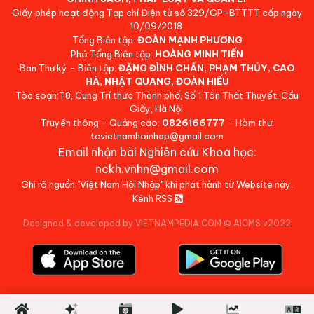
Giấy phép hoạt động Tạp chí Điện tử số 329/GP-BTTTT cấp ngày
10/09/2018.
Tổng Biên tập:
ĐOÀN MẠNH PHƯƠNG
Phó Tổng Biên tập:
HOÀNG MINH TIẾN
Ban Thư ký - Biên tập:
ĐẶNG ĐÌNH CHẤN, PHẠM THỦY, CAO
HÀ, NHẬT QUANG, ĐOÀN HIẾU
Tòa soạn:T8, Cung Trí thức Thành phố, Số 1 Tôn Thất Thuyết, Cầu
Giấy, Hà Nội.
Truyền thông - Quảng cáo:
0826166777
- Hòm thư:
tcvietnamhoinhap@gmail.com
Email nhận bài Nghiên cứu Khoa học:
nckh.vnhn@gmail.com
Ghi rõ nguồn "Việt Nam Hội Nhập" khi phát hành từ Website này.
Kênh RSS
Designed & developed by VIETNAMPEDIA.COM
©
AICMS v2022