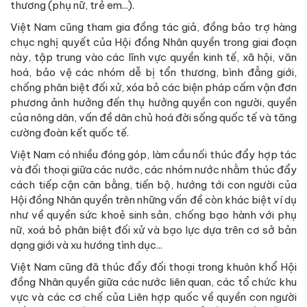
thương (phụ nữ, trẻ em...).
Việt Nam cũng tham gia đồng tác giả, đồng bảo trợ hàng
chục nghị quyết của Hội đồng Nhân quyền trong giai đoạn
này, tập trung vào các lĩnh vực quyền kinh tế, xã hội, văn
hoá, bảo vệ các nhóm dễ bị tổn thương, bình đẳng giới,
chống phân biệt đối xử, xóa bỏ các biện pháp cấm vận đơn
phương ảnh hưởng đến thụ hưởng quyền con người, quyền
của nông dân, vấn đề dân chủ hoá đời sống quốc tế và tăng
cường đoàn kết quốc tế.
Việt Nam có nhiều đóng góp, làm cầu nối thúc đẩy hợp tác
và đối thoại giữa các nước, các nhóm nước nhằm thúc đẩy
cách tiếp cận cân bằng, tiến bộ, hướng tới con người của
Hội đồng Nhân quyền trên những vấn đề còn khác biệt ví dụ
như về quyền sức khoẻ sinh sản, chống bạo hành với phụ
nữ, xoá bỏ phân biệt đối xử và bạo lực dựa trên cơ sở bản
dạng giới và xu hướng tình dục...
Việt Nam cũng đã thúc đẩy đối thoại trong khuôn khổ Hội
đồng Nhân quyền giữa các nước liên quan, các tổ chức khu
vực và các cơ chế của Liên hợp quốc về quyền con người