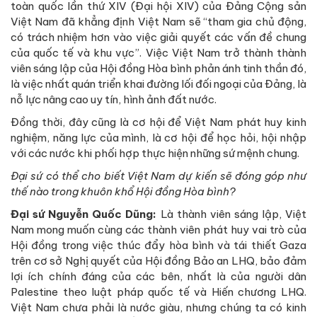
toàn quốc lần thứ XIV (Đại hội XIV) của Đảng Cộng sản
Việt Nam đã khẳng định Việt Nam sẽ “tham gia chủ động,
có trách nhiệm hơn vào việc giải quyết các vấn đề chung
của quốc tế và khu vực”. Việc Việt Nam trở thành thành
viên sáng lập của Hội đồng Hòa bình phản ánh tinh thần đó,
là việc nhất quán triển khai đường lối đối ngoại của Đảng, là
nỗ lực nâng cao uy tín, hình ảnh đất nước.
Đồng thời, đây cũng là cơ hội để Việt Nam phát huy kinh
nghiệm, năng lực của mình, là cơ hội để học hỏi, hội nhập
với các nước khi phối hợp thực hiện những sứ mệnh chung.
Đại sứ có thể cho biết Việt Nam dự kiến sẽ đóng góp như
thế nào trong khuôn khổ Hội đồng Hòa bình?
Đại sứ Nguyễn Quốc Dũng:
Là thành viên sáng lập, Việt
Nam mong muốn cùng các thành viên phát huy vai trò của
Hội đồng trong việc thúc đẩy hòa bình và tái thiết Gaza
trên cơ sở Nghị quyết của Hội đồng Bảo an LHQ, bảo đảm
lợi ích chính đáng của các bên, nhất là của người dân
Palestine theo luật pháp quốc tế và Hiến chương LHQ.
Việt Nam chưa phải là nước giàu, nhưng chúng ta có kinh