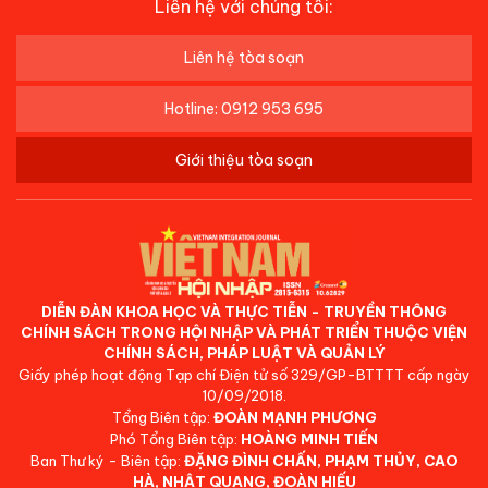
Liên hệ với chúng tôi:
Liên hệ tòa soạn
Hotline: 0912 953 695
Giới thiệu tòa soạn
DIỄN ĐÀN KHOA HỌC VÀ THỰC TIỄN - TRUYỀN THÔNG
CHÍNH SÁCH TRONG HỘI NHẬP VÀ PHÁT TRIỂN THUỘC VIỆN
CHÍNH SÁCH, PHÁP LUẬT VÀ QUẢN LÝ
Giấy phép hoạt động Tạp chí Điện tử số 329/GP-BTTTT cấp ngày
10/09/2018.
Tổng Biên tập:
ĐOÀN MẠNH PHƯƠNG
Phó Tổng Biên tập:
HOÀNG MINH TIẾN
Ban Thư ký - Biên tập:
ĐẶNG ĐÌNH CHẤN, PHẠM THỦY, CAO
HÀ, NHẬT QUANG, ĐOÀN HIẾU