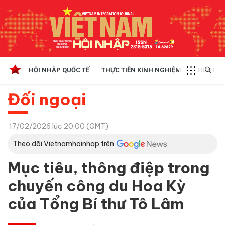
HỘI NHẬP QUỐC TẾ
THỰC TIỄN KINH NGHIỆM
CHÍNH SÁ
Đối ngoại
17/02/2026 lúc 20:00 (GMT)
Theo dõi Vietnamhoinhap trên
Mục tiêu, thông điệp trong
chuyến công du Hoa Kỳ
của Tổng Bí thư Tô Lâm