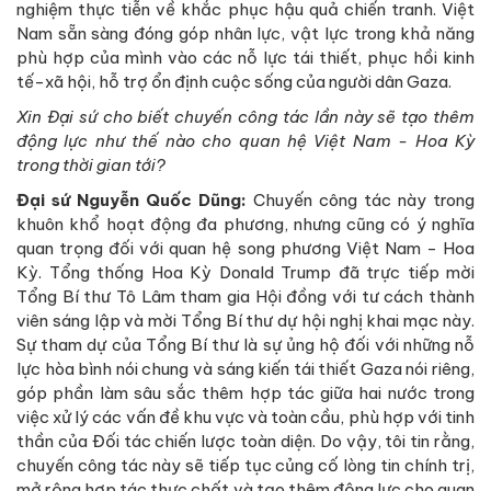
nghiệm thực tiễn về khắc phục hậu quả chiến tranh. Việt
Nam sẵn sàng đóng góp nhân lực, vật lực trong khả năng
phù hợp của mình vào các nỗ lực tái thiết, phục hồi kinh
tế-xã hội, hỗ trợ ổn định cuộc sống của người dân Gaza.
Xin Đại sứ cho biết chuyến công tác lần này sẽ tạo thêm
động lực như thế nào cho quan hệ Việt Nam - Hoa Kỳ
trong thời gian tới?
Đại sứ Nguyễn Quốc Dũng:
Chuyến công tác này trong
khuôn khổ hoạt động đa phương, nhưng cũng có ý nghĩa
quan trọng đối với quan hệ song phương Việt Nam - Hoa
Kỳ. Tổng thống Hoa Kỳ Donald Trump đã trực tiếp mời
Tổng Bí thư Tô Lâm tham gia Hội đồng với tư cách thành
viên sáng lập và mời Tổng Bí thư dự hội nghị khai mạc này.
Sự tham dự của Tổng Bí thư là sự ủng hộ đối với những nỗ
lực hòa bình nói chung và sáng kiến tái thiết Gaza nói riêng,
góp phần làm sâu sắc thêm hợp tác giữa hai nước trong
việc xử lý các vấn đề khu vực và toàn cầu, phù hợp với tinh
thần của Đối tác chiến lược toàn diện. Do vậy, tôi tin rằng,
chuyến công tác này sẽ tiếp tục củng cố lòng tin chính trị,
mở rộng hợp tác thực chất và tạo thêm động lực cho quan