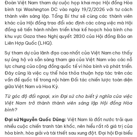
Đoàn Việt Nam tham dự cuộc họp khai mạc Hội đồng Hòa
bình tại Washington DC vào ngày 19/2/2026 với tư cách
thành viên sáng lập. Tổng Bí thư sẽ cùng các thành viên
khác của Hội đồng trao đổi xác định các công việc mà Hội
đồng sẽ tiến hành nhằm triển khai kế hoạch hòa bình cho
khu vực Gaza theo Nghị quyết 2830 của Hội đồng Bảo an
Liên Hợp Quốc (LHQ).
Sự tham dự của lãnh đạo cao nhất của Việt Nam cho thấy
sự ủng hộ và sẵn sàng tham gia của Việt Nam vào các nỗ
lực chung của cộng đồng quốc tế vì hòa bình và phát triển.
Đây cũng là việc cụ thể hóa thỏa thuận hợp tác trên các
vấn đề quốc tế trong nội hàm Đối tác chiến lược toàn diện
giữa Việt Nam và Hoa Kỳ.
Từ góc độ đối ngoại, xin Đại sứ cho biết ý nghĩa của việc
Việt Nam trở thành thành viên sáng lập Hội đồng Hòa
bình?
Đại sứ Nguyễn Quốc Dũng:
Việt Nam là đất nước trải qua
nhiều cuộc chiến tranh tàn khốc, nên hiểu rất rõ giá trị của
hòa bình, hòa giải và tái thiết sau xung đột. Đại hội Đại biểu