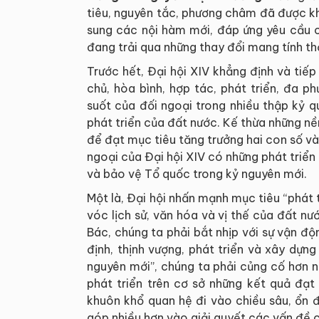
tiêu, nguyên tắc, phương châm đã được kh
sung các nội hàm mới, đáp ứng yêu cầu củ
đang trải qua những thay đổi mang tính thờ
Trước hết, Đại hội XIV khẳng định và tiếp
chủ, hòa bình, hợp tác, phát triển, đa 
suốt của đối ngoại trong nhiều thập kỷ q
phát triển của đất nước. Kế thừa những nề
để đạt mục tiêu tăng trưởng hai con số và 
ngoại của Đại hội XIV có những phát triển
và bảo vệ Tổ quốc trong kỷ nguyên mới.
Một là, Đại hội nhấn mạnh mục tiêu “phát 
vóc lịch sử, văn hóa và vị thế của đất n
Bác, chúng ta phải bắt nhịp với sự vận độ
định, thịnh vượng, phát triển và xây dựn
nguyên mới”, chúng ta phải củng cố hơn n
phát triển trên cơ sở những kết quả đạt
khuôn khổ quan hệ đi vào chiều sâu, ổn 
góp nhiều hơn vào giải quyết các vấn đề 