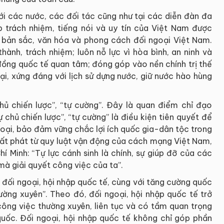
i các nước, các đối tác cũng như tại các diễn đàn đa
 trách nhiệm, tiếng nói và uy tín của Việt Nam được
 bản sắc, văn hóa và phong cách đối ngoại Việt Nam.
ành, trách nhiệm; luôn nỗ lực vì hòa bình, an ninh và
đồng quốc tế quan tâm; đóng góp vào nền chính trị thế
oại, xứng đáng với lịch sử dựng nước, giữ nước hào hùng
hủ chiến lược”, “tự cường”. Đây là quan điểm chỉ đạo
 chủ chiến lược”, “tự cường” là điều kiện tiên quyết để
goại, bảo đảm vững chắc lợi ích quốc gia-dân tộc trong
uất phát từ quy luật vận động của cách mạng Việt Nam,
í Minh: “Tự lực cánh sinh là chính, sự giúp đỡ của các
à giải quyết công việc của ta”.
 đối ngoại, hội nhập quốc tế, cùng với tăng cường quốc
hường xuyên”. Theo đó, đối ngoại, hội nhập quốc tế trở
ông việc thường xuyên, liên tục và có tầm quan trọng
uốc. Đối ngoại, hội nhập quốc tế không chỉ góp phần