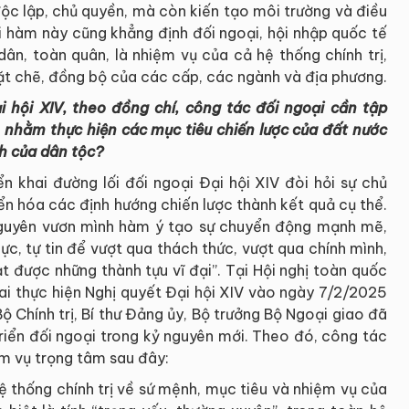
ộc lập, chủ quyền, mà còn kiến tạo môi trường và điều
ội hàm này cũng khẳng định đối ngoại, hội nhập quốc tế
ân, toàn quân, là nhiệm vụ của cả hệ thống chính trị,
ặt chẽ, đồng bộ của các cấp, các ngành và địa phương.
i hội XIV, theo đồng chí, công tác đối ngoại cần tập
nhằm thực hiện các mục tiêu chiến lược của đất nước
h của dân tộc?
iển khai đường lối đối ngoại Đại hội XIV đòi hỏi sự chủ
ển hóa các định hướng chiến lược thành kết quả cụ thể.
nguyên vươn mình hàm ý tạo sự chuyển động mạnh mẽ,
i lực, tự tin để vượt qua thách thức, vượt qua chính mình,
ạt được những thành tựu vĩ đại”. Tại Hội nghị toàn quốc
khai thực hiện Nghị quyết Đại hội XIV vào ngày 7/2/2025
ộ Chính trị, Bí thư Đảng ủy, Bộ trưởng Bộ Ngoại giao đã
triển đối ngoại trong kỷ nguyên mới. Theo đó, công tác
ệm vụ trọng tâm sau đây:
ệ thống chính trị về sứ mệnh, mục tiêu và nhiệm vụ của