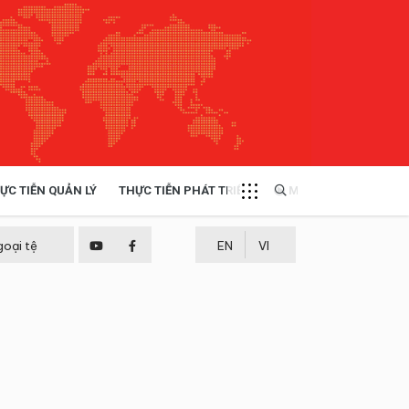
ỰC TIỄN QUẢN LÝ
THỰC TIỄN PHÁT TRIỂN
MULTIMEDIA
TÀI NGUYÊN - MÔI TRƯỜNG
goại tệ
EN
VI
THỰC TIỄN - KINH NGHIỆM