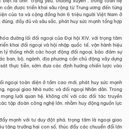
 biệt là tính “trọng yếu, thường xuyên”, trong toàn hệ
yền cần được triển khai sâu rộng từ Trung ương đến từng
diện của ta và cộng đồng hơn 6 triệu người Việt Nam ở
t đúng, đầy đủ và sâu sắc, phát huy sức mạnh tổng hợp
 hóa đường lối đối ngoại của Đại hội XIV, với trọng tâm
riển khai đối ngoại và hội nhập quốc tế, vận hành hiệu
n lý thống nhất các hoạt động đối ngoại, bảo đảm sự
ác ban, bộ, ngành, địa phương cần chủ động xây dựng
sát thực tiễn, sớm đưa các định hướng chiến lược vào
 đối ngoại toàn diện ở tầm cao mới, phát huy sức mạnh
ng, ngoại giao Nhà nước và đối ngoại Nhân dân. Trong
mạng lưới quan hệ, không chỉ với các đối tác truyền
các tập đoàn công nghệ lớn, nhằm huy động nguồn lực
đẩy mạnh với tư duy đột phá, trọng tâm là ngoại giao
êu tăng trưởng hai con số, thúc đẩy các chuyển đổi lớn