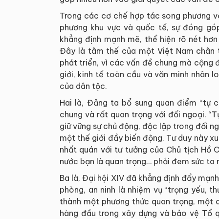
Trong các cơ chế hợp tác song phương vớ
phương khu vực và quốc tế, sự đóng góp
khẳng định mạnh mẽ, thể hiện rõ nét hơn
Đây là tâm thế của một Việt Nam chân th
phát triển, vì các vấn đề chung mà cộng 
giới, kinh tế toàn cầu và văn minh nhân l
của dân tộc.
Hai là, Đảng ta bổ sung quan điểm “tự c
chung và rất quan trọng với đối ngoại. “Tự
giữ vững sự chủ động, độc lập trong đối n
một thế giới đầy biến động. Tư duy này x
nhất quán với tư tưởng của Chủ tịch Hồ Ch
nước bạn là quan trọng… phải đem sức ta m
Ba là, Đại hội XIV đã khẳng định đẩy mạnh
phòng, an ninh là nhiệm vụ “trọng yếu, t
thành một phương thức quan trọng, một c
hàng đầu trong xây dựng và bảo vệ Tổ q