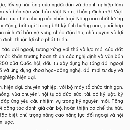
ợc, lấy sự hài lòng của người dân và doanh nghiệp làm
m và bản sắc văn hóa Việt Nam, khẳng định một Việt
 cho mục tiêu chung của nhân loại. Nâng cao chất lượng
ị động, bất ngờ trong bất kỳ tình huống nào; phối hợp
an ninh để bảo vệ vững chắc độc lập, chủ quyền và lợi
 định, thuận lợi cho phát triển.
g tác đối ngoại, tương xứng với thế và lực mới của đất
 mới; khẩn trương hoàn thiện các nghị định và văn bản
 250 của Quốc hội, đầu tư xây dựng hạ tầng đối ngoại
số và ứng dụng khoa học-công nghệ, đổi mới tư duy và
ghiệp, hiện đại.
, hiện đại, chuyên nghiệp, với bộ máy tổ chức tinh gọn,
ồng, vừa chuyên”, hội tụ cả đức, sức, tài, có kỷ luật, kỷ
 đáp ứng yêu cầu nhiệm vụ trong kỷ nguyên mới. Tăng
i công tác đánh giá cán bộ, hoàn thiện cơ chế thu hút,
 đặc biệt chú trọng nâng cao năng lực đối ngoại và hội
n lược.