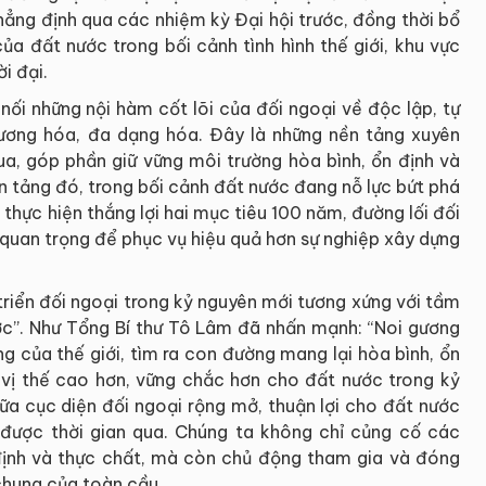
ẳng định qua các nhiệm kỳ Đại hội trước, đồng thời bổ
a đất nước trong bối cảnh tình hình thế giới, khu vực
i đại.
 nối những nội hàm cốt lõi của đối ngoại về độc lập, tự
phương hóa, đa dạng hóa. Đây là những nền tảng xuyên
ua, góp phần giữ vững môi trường hòa bình, ổn định và
n tảng đó, trong bối cảnh đất nước đang nỗ lực bứt phá
thực hiện thắng lợi hai mục tiêu 100 năm, đường lối đối
 quan trọng để phục vụ hiệu quả hơn sự nghiệp xây dựng
triển đối ngoại trong kỷ nguyên mới tương xứng với tầm
ước”. Như Tổng Bí thư Tô Lâm đã nhấn mạnh: “Noi gương
ng của thế giới, tìm ra con đường mang lại hòa bình, ổn
g vị thế cao hơn, vững chắc hơn cho đất nước trong kỷ
ữa cục diện đối ngoại rộng mở, thuận lợi cho đất nước
 được thời gian qua. Chúng ta không chỉ củng cố các
định và thực chất, mà còn chủ động tham gia và đóng
chung của toàn cầu.