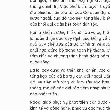
đối ngoại theo tinh thần Đại hội XIV, đặc
thống chính trị. Việc phổ biến, tuyên tru
địa phương, lan tỏa tới các Cơ quan đại 
nước ngoài, qua đó tạo nền tảng hiểu biế
của khối đại đoàn kết toàn dân tộc.
Hai là, khẩn trương thể chế hóa và cụ thể
là hoàn thiện các quy định của Đảng về t
quả Quy chế 392 của Bộ Chính trị về quả
phối hợp đồng bộ trong toàn hệ thống. C
tầm nhìn và chương trình hành động bám 
cuộc sống.
Ba là, xây dựng và triển khai chiến lược
tổng hợp của cả ba trụ cột đối ngoại Đả
đó, ưu tiên mở rộng và làm sâu sắc hơn 
thống, mà cả các đối tác tiềm năng như 
cho phát triển.
Ngoại giao phục vụ phát triển cần được 
kinh tế và công nghệ, phục vụ các mục ti