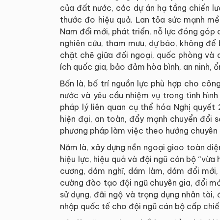
của đất nước, các dự án hạ tầng chiến lư
thước đo hiệu quả. Lan tỏa sức mạnh mề
Nam đổi mới, phát triển, nỗ lực đóng góp
nghiên cứu, tham mưu, dự báo, không để b
chặt chẽ giữa đối ngoại, quốc phòng và 
ích quốc gia, bảo đảm hòa bình, an ninh, ổn
Bốn là, bố trí nguồn lực phù hợp cho côn
nước và yêu cầu nhiệm vụ trong tình hình
pháp lý liên quan cụ thể hóa Nghị quyết
hiện đại, an toàn, đẩy mạnh chuyển đổi 
phương pháp làm việc theo hướng chuyên n
Năm là, xây dựng nền ngoại giao toàn diện
hiệu lực, hiệu quả và đội ngũ cán bộ “vừa h
cương, dám nghĩ, dám làm, dám đổi mới,
cường đào tạo đội ngũ chuyên gia, đổi mớ
sử dụng, đãi ngộ và trọng dụng nhân tài,
nhập quốc tế cho đội ngũ cán bộ cấp chiế