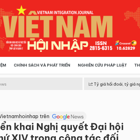
IỆM
CHÍNH SÁCH VÀ PHÁT TRIỂN
NGHIÊN CỨU PHÁP LUẬT
TH
HÓA XÃ HỘI
CHÍNH SÁCH
ews
Tỷ giá hối đoái, tỷ giá n
 TIỄN QUẢN LÝ
VIỆT NAM ĐIỂM ĐẾN
Vietnamhoinhap trên
iển khai Nghị quyết Đại hội
hứ XIV trong công tác đối