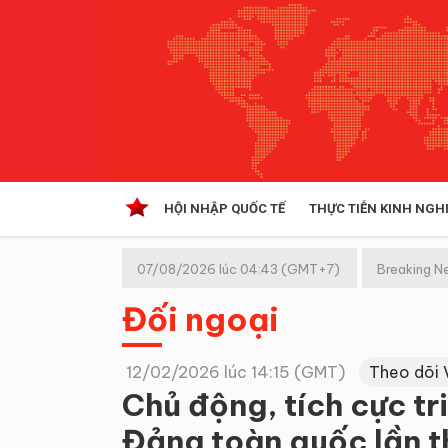
HỘI NHẬP QUỐC TẾ
THỰC TIỄN KINH NGH
HỘI NHẬP QUỐC TẾ
VĂN 
07/08/2026 lúc 04:43 (GMT+7)
Breaking N
Kinh tế hội nhập
Đối ngoại
Doanh nghiệp
NGHIÊN CỨU PHÁP LUẬT
THỰC
12/02/2026 lúc 14:15 (GMT)
Theo dõi 
Chủ động, tích cực tr
Đảng toàn quốc lần t