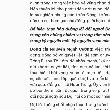
quan trọng trong việc bảo vệ vững chắc đ
kiện thuận lợi cho phát triển đất nước. N
là sự nghiệp chung của toàn Đảng, toàn d
cần có sự tham gia chủ động, phối hợp ch
Để hiện thực hóa đường lối đối ngoại Đạ
trung vào những nhiệm vụ trọng tâm nào 
trong kỷ nguyên mới-kỷ nguyên vươn mìn
Đồng chí Nguyễn Mạnh Cường:
Việc tr
động, đồng bộ và quyết liệt, để sớm chuy
Tổng Bí thư Tô Lâm đã nhấn mạnh, “kỷ 
dứt khoát, quyết liệt, tích cực, nỗ lực, nộ
thực hiện khát vọng, vươn tới mục tiêu, đ
nghiên cứu, học tập, quán triệt và triển 
vừa qua, đồng chí Lê Hoài Trung, Ủy viên B
có bài tham luận rất quan trọng về phát 
đối ngoại ngay sau Đại hội có một số nhi
Một là, thống nhất nhận thức trong toàn h