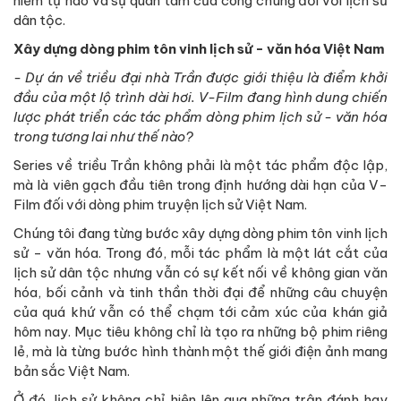
niềm tự hào và sự quan tâm của công chúng đối với lịch sử
dân tộc.
Xây dựng dòng phim tôn vinh lịch sử - văn hóa Việt Nam
- Dự án về triều đại nhà Trần được giới thiệu là điểm khởi
đầu của một lộ trình dài hơi. V-Film đang hình dung chiến
lược phát triển các tác phẩm dòng phim lịch sử - văn hóa
trong tương lai như thế nào?
Series về triều Trần không phải là một tác phẩm độc lập,
mà là viên gạch đầu tiên trong định hướng dài hạn của V-
Film đối với dòng phim truyện lịch sử Việt Nam.
Chúng tôi đang từng bước xây dựng dòng phim tôn vinh lịch
sử - văn hóa. Trong đó, mỗi tác phẩm là một lát cắt của
lịch sử dân tộc nhưng vẫn có sự kết nối về không gian văn
hóa, bối cảnh và tinh thần thời đại để những câu chuyện
của quá khứ vẫn có thể chạm tới cảm xúc của khán giả
hôm nay. Mục tiêu không chỉ là tạo ra những bộ phim riêng
lẻ, mà là từng bước hình thành một thế giới điện ảnh mang
bản sắc Việt Nam.
Ở đó, lịch sử không chỉ hiện lên qua những trận đánh hay