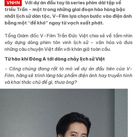
VNHN
Với dự án đầu tay là series phim dài tập về
triều Trần - một trong những giai đoạn hào hùng bậc
nhất lịch sử dân tộc, V-Film lựa chọn bước vào điện ảnh
bằng một “đề khó” ngay từ vạch xuất phát.
Tổng Giám đốc V-Film Trần Đức Việt chia sẻ về tầm nhìn
xây dựng dòng phim tôn vinh lịch sử - văn hóa và đưa
những câu chuyện Việt đến với khán giả toàn cầu.
Từ hào khí Đông A tới dòng chảy lịch sử Việt
- Công chúng đang rất tò mò về dự án đầu tiên của V-
Film, hãng sẽ trình làng tác phẩm điện ảnh hay truyền hình
và khai thác chủ đề gì, thưa ông?