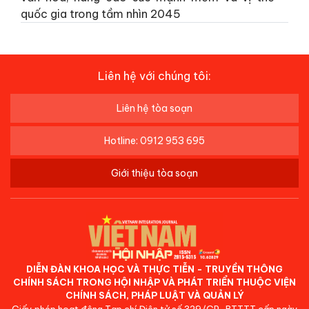
quốc gia trong tầm nhìn 2045
Liên hệ với chúng tôi:
Liên hệ tòa soạn
Hotline: 0912 953 695
Giới thiệu tòa soạn
DIỄN ĐÀN KHOA HỌC VÀ THỰC TIỄN - TRUYỀN THÔNG
CHÍNH SÁCH TRONG HỘI NHẬP VÀ PHÁT TRIỂN THUỘC VIỆN
CHÍNH SÁCH, PHÁP LUẬT VÀ QUẢN LÝ
Giấy phép hoạt động Tạp chí Điện tử số 329/GP-BTTTT cấp ngày