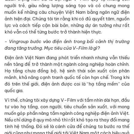
người trẻ, giàu năng lượng sáng tạo và có chung mong
muốn kể những câu chuyện Việt Nam bằng ngôn ngữ điện
ảnh hiện đại. Chúng tôi tin rằng khi có đủ quyết tâm, nguồn
lực và cách tiếp cận bài bản, những dự án tưởng như rất
khó vẫn có thể từng bước trở thành hiện thực.
- Vingroup bước vào điện ảnh trong bối cảnh thị trường
đang tăng trưởng. Mục tiêu của V-Film là gì?
Điện ảnh Việt Nam đang phát triển nhanh nhưng vẫn thiếu
nền tảng để trở thành một ngành công nghiệp hoàn chỉnh.
Hạ tầng chưa đồng bộ, hệ sinh thái sản xuất còn phân
mảnh, khả năng cạnh tranh quốc tế còn hạn chế. Trong khi
đó trên thế giới, điện ảnh được coi là “hạ tầng mềm” của
quốc gia.
Vì thế, chúng tôi xây dựng V-Film với tầm nhìn dài hạn, đầu
tư vào hạ tầng, con người, tiêu chuẩn sản xuất, với mong
muốn góp phần nâng tầm ngành công nghiệp điện ảnh Việt.
Nếu chỉ dừng ở quy mô nhỏ thì rất khó tạo ra thay đổi mang
tính hệ thống. Đó sẽ là cánh cửa để chúng ta bước ra thế
giới cũng như mang thế giới tới Việt Nam một cách hiệu quả