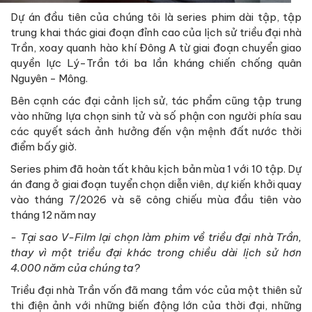
Dự án đầu tiên của chúng tôi là series phim dài tập, tập
trung khai thác giai đoạn đỉnh cao của lịch sử triều đại nhà
Trần, xoay quanh hào khí Đông A từ giai đoạn chuyển giao
quyền lực Lý-Trần tới ba lần kháng chiến chống quân
Nguyên - Mông.
Bên cạnh các đại cảnh lịch sử, tác phẩm cũng tập trung
vào những lựa chọn sinh tử và số phận con người phía sau
các quyết sách ảnh hưởng đến vận mệnh đất nước thời
điểm bấy giờ.
Series phim đã hoàn tất khâu kịch bản mùa 1 với 10 tập. Dự
án đang ở giai đoạn tuyển chọn diễn viên, dự kiến khởi quay
vào tháng 7/2026 và sẽ công chiếu mùa đầu tiên vào
tháng 12 năm nay
- Tại sao V-Film lại chọn làm phim về triều đại nhà Trần,
thay vì một triều đại khác trong chiều dài lịch sử hơn
4.000 năm của chúng ta?
Triều đại nhà Trần vốn đã mang tầm vóc của một thiên sử
thi điện ảnh với những biến động lớn của thời đại, những