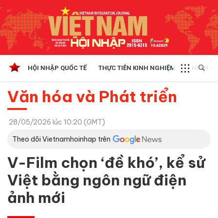
HỘI NHẬP QUỐC TẾ
THỰC TIỄN KINH NGHIỆM
CHÍNH SÁ
Văn hóa và Phát triển
28/05/2026 lúc 10:20 (GMT)
Theo dõi Vietnamhoinhap trên
V-Film chọn ‘đề khó’, kể sử
Việt bằng ngôn ngữ điện
ảnh mới