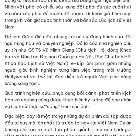
bằng tư liệu, sử sách, mà kể lịch sử bằng ngôn ngữ điện ảnh.
Nhân vật phải có chiều sâu, xung đột phải đủ sức cuốn hút
và cảm xúc phải đủ mạnh để chạm tới khán giả hôm nay,
trong khi vẫn giữ được tinh thần và bản sắc của lịch sử Việt
Nam.
Để làm được điều đó, chúng tôi có sự đồng hành của đội
ngũ hùng hậu và chuyên nghiệp. Đó là các nhà nghiên cứu
uy tín như GS.TS Vũ Minh Giang (Chủ tịch Hội đồng Khoa
học và Đào tạo Đại học Quốc gia Hà Nội, Phó Chủ tịch Hội
Khoa học Lịch sử Việt Nam), ê-kíp làm phim gồm những
người giàu kinh nghiệm từng làm việc trong môi trường
Hollywood và thế hệ đạo diễn trẻ người Việt giàu năng
lượng sáng tạo…
Quá trình nghiên cứu, phục dựng bối cảnh, phát triển kịch
bản và casting cũng được thực hiện kỹ lưỡng để các nhân
vật lịch sử thực sự “sống” trên màn ảnh.
Đặc biệt, đây là một trong những dự án phim dài tập được
đầu tư quy mô lớn nhất từ trước tới nay tại Việt Nam. Dự án
không chỉ tạo ra một tác phẩm giải trí, mà còn khơi gợi