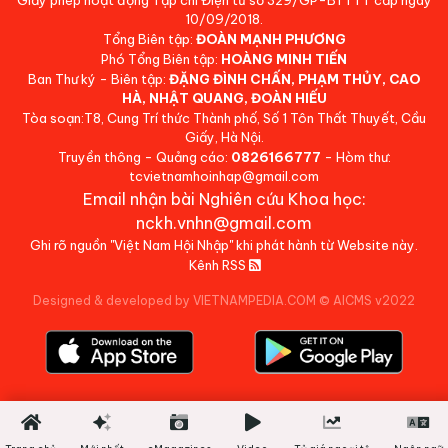
10/09/2018.
Tổng Biên tập:
ĐOÀN MẠNH PHƯƠNG
Phó Tổng Biên tập:
HOÀNG MINH TIẾN
Ban Thư ký - Biên tập:
ĐẶNG ĐÌNH CHẤN, PHẠM THỦY, CAO
HÀ, NHẬT QUANG, ĐOÀN HIẾU
Tòa soạn:T8, Cung Trí thức Thành phố, Số 1 Tôn Thất Thuyết, Cầu
Giấy, Hà Nội.
Truyền thông - Quảng cáo:
0826166777
- Hòm thư:
tcvietnamhoinhap@gmail.com
Email nhận bài Nghiên cứu Khoa học:
nckh.vnhn@gmail.com
Ghi rõ nguồn "Việt Nam Hội Nhập" khi phát hành từ Website này.
Kênh RSS
Designed & developed by VIETNAMPEDIA.COM
©
AICMS v2022