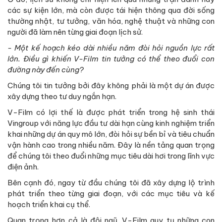
các sự kiện lớn, mà còn được tái hiện thông qua đời sống
thường nhật, tư tưởng, văn hóa, nghệ thuật và những con
người đã làm nên từng giai đoạn lịch sử.
- Một kế hoạch kéo dài nhiều năm đòi hỏi nguồn lực rất
lớn. Điều gì khiến V-Film tin tưởng có thể theo đuổi con
đường này đến cùng?
Chúng tôi tin tưởng bởi đây không phải là một dự án được
xây dựng theo tư duy ngắn hạn.
V-Film có lợi thế là được phát triển trong hệ sinh thái
Vingroup với năng lực đầu tư dài hạn cùng kinh nghiệm triển
khai những dự án quy mô lớn, đòi hỏi sự bền bỉ và tiêu chuẩn
vận hành cao trong nhiều năm. Đây là nền tảng quan trọng
để chúng tôi theo đuổi những mục tiêu dài hơi trong lĩnh vực
điện ảnh.
Bên cạnh đó, ngay từ đầu chúng tôi đã xây dựng lộ trình
phát triển theo từng giai đoạn, với các mục tiêu và kế
hoạch triển khai cụ thể.
Quan trọng hơn cả là đội ngũ. V-Film quy tụ những con