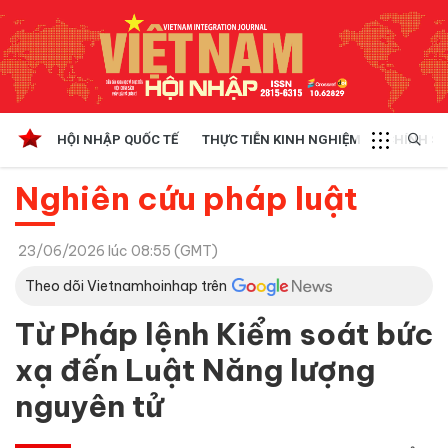
HỘI NHẬP QUỐC TẾ
THỰC TIỄN KINH NGHIỆM
CHÍNH SÁ
Nghiên cứu pháp luật
23/06/2026 lúc 08:55 (GMT)
Theo dõi Vietnamhoinhap trên
Từ Pháp lệnh Kiểm soát bức
xạ đến Luật Năng lượng
nguyên tử