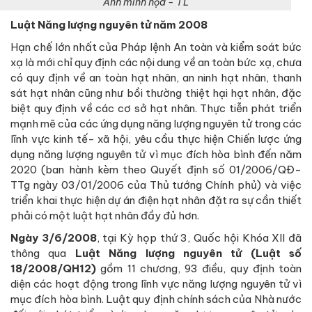
Ảnh minh họa - TL
Luật Năng lượng nguyên tử năm 2008
Hạn chế lớn nhất của Pháp lệnh An toàn và kiểm soát bức
xạ là mới chỉ quy định các nội dung về an toàn bức xạ, chưa
có quy định về an toàn hạt nhân, an ninh hạt nhân, thanh
sát hạt nhân cũng như bồi thường thiệt hại hạt nhân, đặc
biệt quy định về các cơ sở hạt nhân. Thực tiễn phát triển
mạnh mẽ của các ứng dụng năng lượng nguyên tử trong các
lĩnh vực kinh tế- xã hội, yêu cầu thực hiện Chiến lược ứng
dụng năng lượng nguyên tử vì mục đích hòa bình đến năm
2020 (ban hành kèm theo Quyết định số 01/2006/QĐ-
TTg ngày 03/01/2006 của Thủ tướng Chính phủ) và việc
triển khai thực hiện dự án điện hạt nhân đặt ra sự cần thiết
phải có một luật hạt nhân đầy đủ hơn.
Ngày 3/6/2008
, tại Kỳ họp thứ 3, Quốc hội Khóa XII đã
thông qua
Luật Năng lượng nguyên tử
(Luật số
18/2008/QH12)
gồm 11 chương, 93 điều, quy định toàn
diện các hoạt động trong lĩnh vực năng lượng nguyên tử vì
mục đích hòa bình. Luật quy định chính sách của Nhà nước