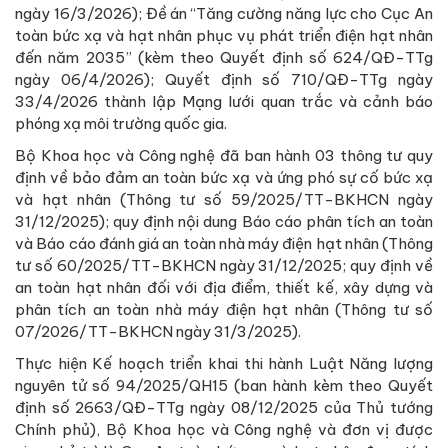
ngày 16/3/2026); Đề án “Tăng cường năng lực cho Cục An
toàn bức xạ và hạt nhân phục vụ phát triển điện hạt nhân
đến năm 2035” (kèm theo Quyết định số 624/QĐ-TTg
ngày 06/4/2026); Quyết định số 710/QĐ-TTg ngày
33/4/2026 thành lập Mạng lưới quan trắc và cảnh báo
phóng xạ môi trường quốc gia.
Bộ Khoa học và Công nghệ đã ban hành 03 thông tư quy
định về bảo đảm an toàn bức xạ và ứng phó sự cố bức xạ
và hạt nhân (Thông tư số 59/2025/TT-BKHCN ngày
31/12/2025); quy định nội dung Báo cáo phân tích an toàn
và Báo cáo đánh giá an toàn nhà máy điện hạt nhân (Thông
tư số 60/2025/TT-BKHCN ngày 31/12/2025; quy định về
an toàn hạt nhân đối với địa điểm, thiết kế, xây dựng và
phân tích an toàn nhà máy điện hạt nhân (Thông tư số
07/2026/TT-BKHCN ngày 31/3/2025).
Thực hiện Kế hoạch triển khai thi hành Luật Năng lượng
nguyên tử số 94/2025/QH15 (ban hành kèm theo Quyết
định số 2663/QĐ-TTg ngày 08/12/2025 của Thủ tướng
Chính phủ), Bộ Khoa học và Công nghệ và đơn vị được