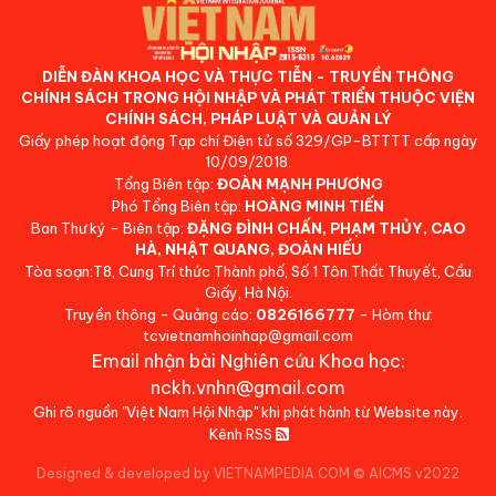
DIỄN ĐÀN KHOA HỌC VÀ THỰC TIỄN - TRUYỀN THÔNG
CHÍNH SÁCH TRONG HỘI NHẬP VÀ PHÁT TRIỂN THUỘC VIỆN
CHÍNH SÁCH, PHÁP LUẬT VÀ QUẢN LÝ
Giấy phép hoạt động Tạp chí Điện tử số 329/GP-BTTTT cấp ngày
10/09/2018.
Tổng Biên tập:
ĐOÀN MẠNH PHƯƠNG
Phó Tổng Biên tập:
HOÀNG MINH TIẾN
Ban Thư ký - Biên tập:
ĐẶNG ĐÌNH CHẤN, PHẠM THỦY, CAO
HÀ, NHẬT QUANG, ĐOÀN HIẾU
Tòa soạn:T8, Cung Trí thức Thành phố, Số 1 Tôn Thất Thuyết, Cầu
Giấy, Hà Nội.
Truyền thông - Quảng cáo:
0826166777
- Hòm thư:
tcvietnamhoinhap@gmail.com
Email nhận bài Nghiên cứu Khoa học:
nckh.vnhn@gmail.com
Ghi rõ nguồn "Việt Nam Hội Nhập" khi phát hành từ Website này.
Kênh RSS
Designed & developed by VIETNAMPEDIA.COM
©
AICMS v2022