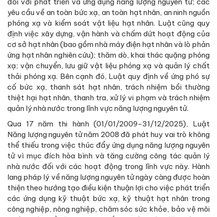
đối với phát triển và ứng dụng năng lượng nguyên tử; các
yêu cầu về an toàn bức xạ, an toàn hạt nhân, an ninh nguồn
phóng xạ và kiểm soát vật liệu hạt nhân. Luật cũng quy
định việc xây dựng, vận hành và chấm dứt hoạt động của
cơ sở hạt nhân (bao gồm nhà máy điện hạt nhân và lò phản
ứng hạt nhân nghiên cứu); thăm dò, khai thác quặng phóng
xạ; vận chuyển, lưu giữ vật liệu phóng xạ và quản lý chất
thải phóng xạ. Bên cạnh đó, Luật quy định về ứng phó sự
cố bức xạ, thanh sát hạt nhân, trách nhiệm bồi thường
thiệt hại hạt nhân, thanh tra, xử lý vi phạm và trách nhiệm
quản lý nhà nước trong lĩnh vực năng lượng nguyên tử.
Qua 17 năm thi hành (01/01/2009-31/12/2025), Luật
Năng lượng nguyên tử năm 2008 đã phát huy vai trò không
thể thiếu trong việc thúc đẩy ứng dụng năng lượng nguyên
tử vì mục đích hòa bình và tăng cường công tác quản lý
nhà nước đối với các hoạt động trong lĩnh vực này. Hành
lang pháp lý về năng lượng nguyên tử ngày càng được hoàn
thiện theo hướng tạo điều kiện thuận lợi cho việc phát triển
các ứng dụng kỹ thuật bức xạ, kỹ thuật hạt nhân trong
công nghiệp, nông nghiệp, chăm sóc sức khỏe, bảo vệ môi