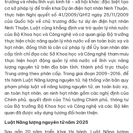
trường và nhiều lĩnh vực kinh tế - xã hội khác; đặc biệt tạo
cơ sở pháp lý để triển khai Dự án điện hạt nhân Ninh Thuận,
thực hiện Nghị quyết số 41/2009/QH12 ngày 25/11/2009
của Quốc hội về chủ trương đầu tư dự án điện hạt nhân
Ninh Thuận. Luật cũng khẳng định vai trò quản lý nhà nước
của Bộ Khoa học và Công nghệ và cơ quan giúp Bộ trưởng
thực hiện chức năng quản lý nhà nước về an toàn bức xạ và
hạt nhân, đồng thời là căn cứ pháp lý để Ủy ban nhân dân
cấp tỉnh chỉ đạo các Sở Khoa học và Công nghệ tham mưu
thực hiện hoạt động quản lý nhà nước về lĩnh vực năng
lượng nguyên tử trên địa bàn tỉnh, thành phố trực thuộc
Trung ương theo phân cấp. Trong giai đoạn 2009-2016, để
thi hành Luật Năng lượng nguyên tử, hệ thống văn bản quy
phạm pháp luật về năng lượng nguyên tử, an toàn bức xạ,
an toàn hạt nhân, an ninh hạt nhân gồm các nghị định của
Chính phủ, quyết định của Thủ tướng Chính phủ, thông tư
của Bộ trưởng Bộ Khoa học và Công nghệ và các Bộ liên
quan đã được xây dựng tương đối hoàn thiện.
Luật Năng lượng nguyên tử năm 2025
Sau gần 20 năm triển khai thi hành, Luật Năng lượng