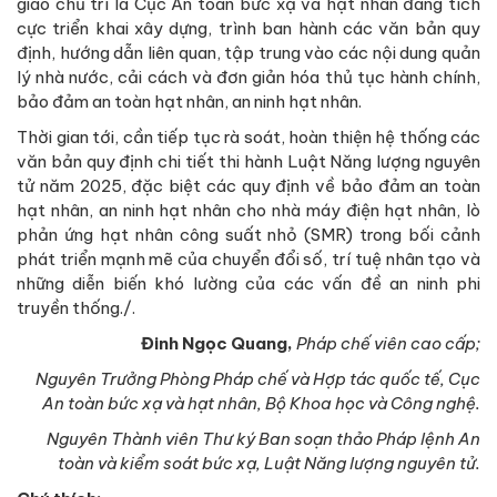
giao chủ trì là Cục An toàn bức xạ và hạt nhân đang tích
cực triển khai xây dựng, trình ban hành các văn bản quy
định, hướng dẫn liên quan, tập trung vào các nội dung quản
lý nhà nước, cải cách và đơn giản hóa thủ tục hành chính,
bảo đảm an toàn hạt nhân, an ninh hạt nhân.
Thời gian tới, cần tiếp tục rà soát, hoàn thiện hệ thống các
văn bản quy định chi tiết thi hành Luật Năng lượng nguyên
tử năm 2025, đặc biệt các quy định về bảo đảm an toàn
hạt nhân, an ninh hạt nhân cho nhà máy điện hạt nhân, lò
phản ứng hạt nhân công suất nhỏ (SMR) trong bối cảnh
phát triển mạnh mẽ của chuyển đổi số, trí tuệ nhân tạo và
những diễn biến khó lường của các vấn đề an ninh phi
truyền thống./.
Đinh Ngọc Quang,
Pháp chế viên cao cấp;
Nguyên Trưởng Phòng Pháp chế và Hợp tác quốc tế, Cục
An toàn bức xạ và hạt nhân, Bộ Khoa học và Công nghệ.
Nguyên Thành viên Thư ký Ban soạn thảo
Pháp lệnh An
toàn và kiểm soát bức xạ, Luật Năng lượng nguyên tử.