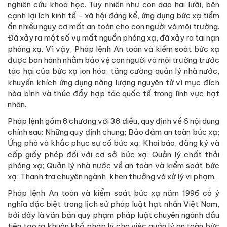
nghiên cứu khoa học. Tuy nhiên như con dao hai lưỡi, bên
cạnh lợi ích kinh tế - xã hội đáng kể, ứng dụng bức xạ tiểm
ẩn nhiều nguy cơ mất an toàn cho con người và môi trường.
Đã xảy ra một số vụ mất nguồn phóng xạ, đã xảy ra tai nạn
phóng xạ. Vì vậy, Pháp lệnh An toàn và kiểm soát bức xạ
được ban hành nhằm bảo vệ con người và môi trường trước
tác hại của bức xạ ion hóa; tăng cường quản lý nhà nước,
khuyến khích ứng dụng năng lượng nguyên tử vì mục đích
hòa bình và thúc đẩy hợp tác quốc tế trong lĩnh vực hạt
nhân.
Pháp lệnh gồm 8 chương với 38 điều, quy định về 6 nội dung
chính sau: Những quy định chung; Bảo đảm an toàn bức xạ;
Ứng phó và khắc phục sự cố bức xạ; Khai báo, đăng ký và
cấp giấy phép đối với cơ sở bức xạ; Quản lý chất thải
phóng xạ; Quản lý nhà nước về an toàn và kiểm soát bức
xạ; Thanh tra chuyên ngành, khen thưởng và xử lý vi phạm.
Pháp lệnh An toàn và kiểm soát bức xạ năm 1996 có ý
nghĩa đặc biệt trong lịch sử pháp luật hạt nhân Việt Nam,
bởi đây là văn bản quy phạm pháp luật chuyên ngành đầu
tiên tạo ra khuôn khổ pháp lý cho việc quản lý an toàn bức