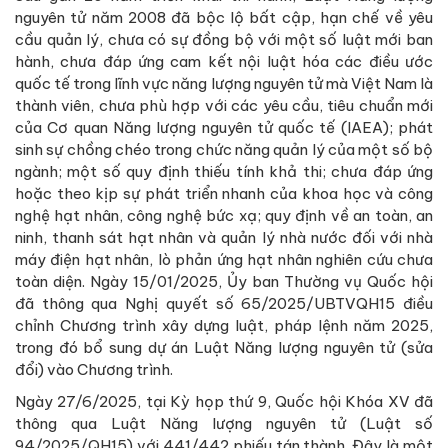
nguyên tử năm 2008 đã bộc lộ bất cập, hạn chế về yêu
cầu quản lý, chưa có sự đồng bộ với một số luật mới ban
hành, chưa đáp ứng cam kết nội luật hóa các điều ước
quốc tế trong lĩnh vực năng lượng nguyên tử mà Việt Nam là
thành viên, chưa phù hợp với các yêu cầu, tiêu chuẩn mới
của Cơ quan Năng lượng nguyên tử quốc tế (IAEA); phát
sinh sự chồng chéo trong chức năng quản lý của một số bộ
ngành; một số quy định thiếu tính khả thi; chưa đáp ứng
hoặc theo kịp sự phát triển nhanh của khoa học và công
nghệ hạt nhân, công nghệ bức xạ; quy định về an toàn, an
ninh, thanh sát hạt nhân và quản lý nhà nước đối với nhà
máy điện hạt nhân, lò phản ứng hạt nhân nghiên cứu chưa
toàn diện. Ngày 15/01/2025, Ủy ban Thường vụ Quốc hội
đã thông qua Nghị quyết số 65/2025/UBTVQH15 điều
chỉnh Chương trình xây dựng luật, pháp lệnh năm 2025,
trong đó bổ sung dự án Luật Năng lượng nguyên tử (sửa
đổi) vào Chương trình.
Ngày 27/6/2025, tại Kỳ họp thứ 9, Quốc hội Khóa XV đã
thông qua Luật Năng lượng nguyên tử (Luật số
94/2025/QH15) với 441/442 phiếu tán thành. Đây là một