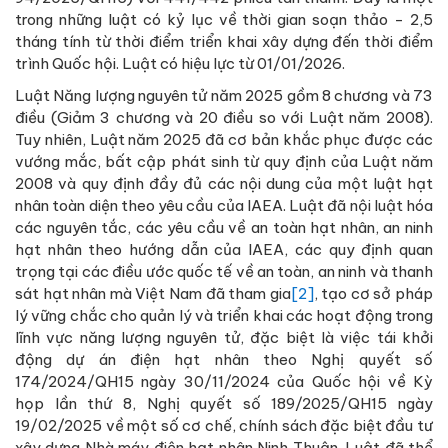
trong những luật có kỷ lục về thời gian soạn thảo - 2,5
tháng tính từ thời điểm triển khai xây dựng đến thời điểm
trình Quốc hội. Luật có hiệu lực từ 01/01/2026.
Luật Năng lượng nguyên tử năm 2025 gồm 8 chương và 73
điều (Giảm 3 chương và 20 điều so với Luật năm 2008).
Tuy nhiên, Luật năm 2025 đã cơ bản khắc phục được các
vướng mắc, bất cập phát sinh từ quy định của Luật năm
2008 và quy định đầy đủ các nội dung của một luật hạt
nhân toàn diện theo yêu cầu của IAEA. Luật đã nội luật hóa
các nguyên tắc, các yêu cầu về an toàn hạt nhân, an ninh
hạt nhân theo hướng dẫn của IAEA, các quy định quan
trọng tại các điều ước quốc tế về an toàn, an ninh và thanh
sát hạt nhân mà Việt Nam đã tham gia
[2]
, tạo cơ sở pháp
lý vững chắc cho quản lý và triển khai các hoạt động trong
lĩnh vực năng lượng nguyên tử, đặc biệt là việc tái khởi
động dự án điện hạt nhân theo Nghị quyết số
174/2024/QH15 ngày 30/11/2024 của Quốc hội về Kỳ
họp lần thứ 8, Nghị quyết số 189/2025/QH15 ngày
19/02/2025 về một số cơ chế, chính sách đặc biệt đầu tư
xây dựng Nhà máy điện hạt nhân Ninh Thuận. Luật đã thể