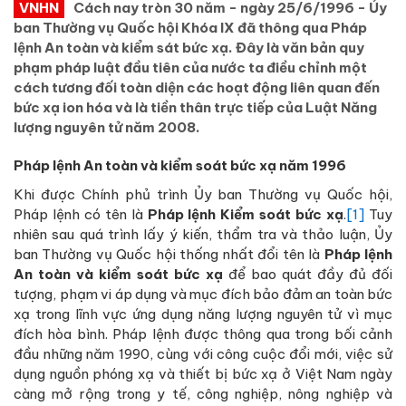
VNHN
Cách nay tròn 30 năm - ngày 25/6/1996 - Ủy
ban Thường vụ Quốc hội Khóa IX đã thông qua Pháp
lệnh An toàn và kiểm sát bức xạ. Đây là văn bản quy
phạm pháp luật đầu tiên của nước ta điều chỉnh một
cách tương đối toàn diện các hoạt động liên quan đến
bức xạ ion hóa và là tiền thân trực tiếp của Luật Năng
lượng nguyên tử năm 2008.
Pháp lệnh An toàn và kiểm soát bức xạ năm 1996
Khi được Chính phủ trình Ủy ban Thường vụ Quốc hội,
Pháp lệnh có tên là
Pháp lệnh Kiểm soát bức xạ
.
[1]
Tuy
nhiên sau quá trình lấy ý kiến, thẩm tra và thảo luận, Ủy
ban Thường vụ Quốc hội thống nhất đổi tên là
Pháp lệnh
An toàn và kiểm soát bức xạ
để bao quát đầy đủ đối
tượng, phạm vi áp dụng và mục đích bảo đảm an toàn bức
xạ trong lĩnh vực ứng dụng năng lượng nguyên tử vì mục
đích hòa bình. Pháp lệnh được thông qua trong bối cảnh
đầu những năm 1990, cùng với công cuộc đổi mới, việc sử
dụng nguồn phóng xạ và thiết bị bức xạ ở Việt Nam ngày
càng mở rộng trong y tế, công nghiệp, nông nghiệp và