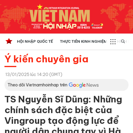
HỘI NHẬP QUỐC TẾ
THỰC TIỄN KINH NGHIỆM
CHÍNH SÁ
Ý kiến chuyên gia
13/01/2025 lúc 14:20 (GMT)
Theo dõi Vietnamhoinhap trên
TS Nguyễn Sĩ Dũng: Những
chính sách đặc biệt của
Vingroup tạo động lực để
người dân chung tay vì Hà