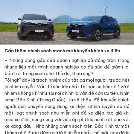
Cần thêm chính sách mạnh mẽ khuyến khích xe điện
- Những đóng góp của doanh nghiệp dù đáng trân trọng
nhưng liệu một mình doanh nghiệp có đủ sức để giành lại
bầu trời trong xanh cho Thủ đô, thưa ông?
Tôi nghĩ đây là trách nhiệm của tất cả mọi người, trước hết
là chính quyền. Vấn đề nào lớn nhất thì cần ưu tiên số 1 và ô
nhiễm không khí như tôi nói chính là vấn đề cần ưu tiên. Nhìn
sang Bắc Kinh (Trung Quốc), ta sẽ thấy, để khuyến khích
người dân chuyển sang dùng xe điện, chính quyền đã có
một loạt chính sách như miễn phí đỗ xe điện, trợ giá khi
mua xe điện, song song với việc áp phí lưu hành rất cao với
xe xăng, dầu… Nhờ những chính sách trên, Bắc Kinh từ một
thành phố được đánh giá là ô nhiễm nhất thế giới, nay đã là