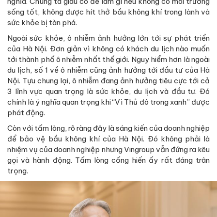
nghĩa. Chúng ta giàu có để làm gì nếu không có môi trường
sống tốt, không được hít thở bầu không khí trong lành và
sức khỏe bị tàn phá.
Ngoài sức khỏe, ô nhiễm ảnh hưởng lớn tới sự phát triển
của Hà Nội. Đơn giản vì không có khách du lịch nào muốn
tới thành phố ô nhiễm nhất thế giới. Nguy hiểm hơn là ngoài
du lịch, số 1 về ô nhiễm cũng ảnh hưởng tới đầu tư của Hà
Nội. Tựu chung lại, ô nhiễm đang ảnh hưởng tiêu cực tới cả
3 lĩnh vực quan trọng là sức khỏe, du lịch và đầu tư. Đó
chính là ý nghĩa quan trọng khi “Vì Thủ đô trong xanh” được
phát động.
Còn với tấm lòng, rõ ràng đây là sáng kiến của doanh nghiệp
để bảo vệ bầu không khí của Hà Nội. Đó không phải là
nhiệm vụ của doanh nghiệp nhưng Vingroup vẫn đứng ra kêu
gọi và hành động. Tấm lòng cống hiến ấy rất đáng trân
trọng.