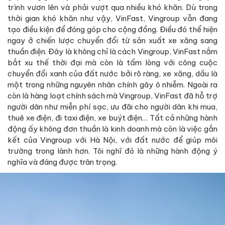
trình vươn lên và phải vượt qua nhiều khó khăn. Dù trong
thời gian khó khăn như vậy, VinFast, Vingroup vẫn đang
tạo điều kiện để đóng góp cho cộng đồng. Điều đó thể hiện
ngay ở chiến lược chuyển đổi từ sản xuất xe xăng sang
thuần điện. Đây là không chỉ là cách Vingroup, VinFast nắm
bắt xu thế thời đại mà còn là tấm lòng với công cuộc
chuyển đổi xanh của đất nước bởi rõ ràng, xe xăng, dầu là
một trong những nguyên nhân chính gây ô nhiễm. Ngoài ra
còn là hàng loạt chính sách mà Vingroup, VinFast đã hỗ trợ
người dân như miễn phí sạc, ưu đãi cho người dân khi mua,
thuê xe điện, đi taxi điện, xe buýt điện… Tất cả những hành
động ấy không đơn thuần là kinh doanh mà còn là việc gắn
kết của Vingroup với Hà Nội, với đất nước để giúp môi
trường trong lành hơn. Tôi nghĩ đó là những hành động ý
nghĩa và đáng được trân trọng.