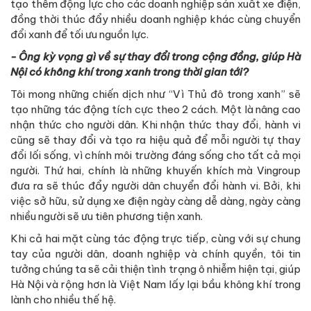
tạo thêm động lực cho các doanh nghiệp sản xuất xe điện,
đồng thời thúc đẩy nhiều doanh nghiệp khác cùng chuyển
đổi xanh để tối ưu nguồn lực.
- Ông kỳ vọng gì về sự thay đổi trong cộng đồng, giúp Hà
Nội có không khí trong xanh trong thời gian tới?
Tôi mong những chiến dịch như “Vì Thủ đô trong xanh” sẽ
tạo những tác động tích cực theo 2 cách. Một là nâng cao
nhận thức cho người dân. Khi nhận thức thay đổi, hành vi
cũng sẽ thay đổi và tạo ra hiệu quả để mỗi người tự thay
đổi lối sống, vì chính môi trường đáng sống cho tất cả mọi
người. Thứ hai, chính là những khuyến khích mà Vingroup
đưa ra sẽ thúc đẩy người dân chuyển đổi hành vi. Bởi, khi
việc sở hữu, sử dụng xe điện ngày càng dễ dàng, ngày càng
nhiều người sẽ ưu tiên phương tiện xanh.
Khi cả hai mặt cùng tác động trực tiếp, cùng với sự chung
tay của người dân, doanh nghiệp và chính quyền, tôi tin
tưởng chúng ta sẽ cải thiện tình trạng ô nhiễm hiện tại, giúp
Hà Nội và rộng hơn là Việt Nam lấy lại bầu không khí trong
lành cho nhiều thế hệ.