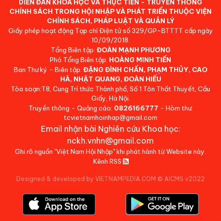
DIỄN ĐÀN KHOA HỌC VÀ THỰC TIỄN - TRUYỀN THÔNG
CHÍNH SÁCH TRONG HỘI NHẬP VÀ PHÁT TRIỂN THUỘC VIỆN
CHÍNH SÁCH, PHÁP LUẬT VÀ QUẢN LÝ
Giấy phép hoạt động Tạp chí Điện tử số 329/GP-BTTTT cấp ngày
10/09/2018.
Tổng Biên tập:
ĐOÀN MẠNH PHƯƠNG
Phó Tổng Biên tập:
HOÀNG MINH TIẾN
Ban Thư ký - Biên tập:
ĐẶNG ĐÌNH CHẤN, PHẠM THỦY, CAO
HÀ, NHẬT QUANG, ĐOÀN HIẾU
Tòa soạn:T8, Cung Trí thức Thành phố, Số 1 Tôn Thất Thuyết, Cầu
Giấy, Hà Nội.
Truyền thông - Quảng cáo:
0826166777
- Hòm thư:
tcvietnamhoinhap@gmail.com
Email nhận bài Nghiên cứu Khoa học:
nckh.vnhn@gmail.com
Ghi rõ nguồn "Việt Nam Hội Nhập" khi phát hành từ Website này.
Kênh RSS
Designed & developed by VIETNAMPEDIA.COM
©
AICMS v2022