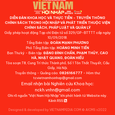
DIỄN ĐÀN KHOA HỌC VÀ THỰC TIỄN - TRUYỀN THÔNG
CHÍNH SÁCH TRONG HỘI NHẬP VÀ PHÁT TRIỂN THUỘC VIỆN
CHÍNH SÁCH, PHÁP LUẬT VÀ QUẢN LÝ
Giấy phép hoạt động Tạp chí Điện tử số 329/GP-BTTTT cấp ngày
10/09/2018.
Tổng Biên tập:
ĐOÀN MẠNH PHƯƠNG
Phó Tổng Biên tập:
HOÀNG MINH TIẾN
Ban Thư ký - Biên tập:
ĐẶNG ĐÌNH CHẤN, PHẠM THỦY, CAO
HÀ, NHẬT QUANG, ĐOÀN HIẾU
Tòa soạn:T8, Cung Trí thức Thành phố, Số 1 Tôn Thất Thuyết, Cầu
Giấy, Hà Nội.
Truyền thông - Quảng cáo:
0826166777
- Hòm thư:
tcvietnamhoinhap@gmail.com
Email nhận bài Nghiên cứu Khoa học:
nckh.vnhn@gmail.com
Ghi rõ nguồn "Việt Nam Hội Nhập" khi phát hành từ Website này.
Kênh RSS
Designed & developed by VIETNAMPEDIA.COM
©
AICMS v2022