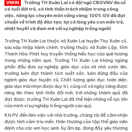
VNHN
Trường TH Xuân Lai có đội ngũ CBGVNV đa số
có tuổi đời trẻ, có tinh thần trách nhiệm trong công
việc, năng lực chuyên môn vững vàng; 100% GV đã đạt
chuẩn về trình độ đào tạo; lại có lòng yêu con mến trẻ,
nhiệt huyết và đam mê với sự nghiệp trồng người
Trường TH Xuân Lai thuộc xã Xuân Lai huyện Thọ Xuân cũ,
sau sáp nhập hành chính, trường thuộc xã Xuân Lập, tỉnh
Thanh Hóa. Phát huy truyền thống hiếu học của quê hương
trong những năm qua, Trường TH Xuân Lai không ngừng
phấn đấu đưa sự nghiệp giáo dục của xã nhà vươn lên,
trường luôn đạt thành tích xuất sắc, luôn đứng đầu của
ngành giáo dục huyện cũ. Chất lượng giáo dục toàn diện,
giáo dục mũi nhọn được duy trì, củng cố và ngày càng được
nâng lên theo tinh thần đổi mới. Với những thành quả đã
đạt được, trường TH Xuân Lai đã thể hiện những nỗ lực lớn
của mình vì sự nghiệp trồng người cao quý.
Khi PV đến làm việc với nhà trường, chúng tôi đề cảm nhận
được tình cảm trìu mến, thân thương của tập thể giáo viên
dành cho các em học sinh. Sự ấm áp, đong đầy yêu thương