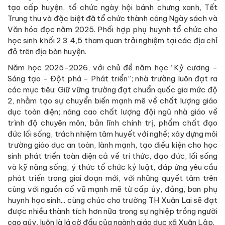
tạo cấp huyện, tổ chức ngày hội bánh chưng xanh, Tết
Trung thu và đặc biệt đã tổ chức thành công Ngày sách và
Văn hóa đọc năm 2025. Phối hợp phụ huynh tổ chức cho
học sinh khối 2,3,4,5 tham quan trải nghiệm tại các địa chỉ
đỏ trên địa bàn huyện.
Năm học 2025-2026, với chủ đề năm học “Kỷ cương -
Sáng tạo - Đột phá - Phát triển”; nhà trường luôn đạt ra
các mục tiêu: Giữ vững trường đạt chuẩn quốc gia mức độ
2, nhằm tạo sự chuyển biến mạnh mẽ về chất lượng giáo
dục toàn diện; nâng cao chất lượng đội ngũ nhà giáo về
trình độ chuyên môn, bản lĩnh chính trị, phẩm chất đạo
đức lối sống, trách nhiệm tâm huyết với nghề; xây dựng môi
trường giáo dục an toàn, lành mạnh, tạo điều kiện cho học
sinh phát triển toàn diện cả về tri thức, đạo đức, lối sống
và kỹ năng sống, ý thức tổ chức kỷ luật, đáp ứng yêu cầu
phát triển trong giai đoạn mới, với những quyết tâm trên
cùng với nguồn cổ vũ mạnh mẽ từ cấp ủy, đảng, ban phụ
huynh học sinh... cùng chúc cho trường TH Xuân Lai sẽ đạt
được nhiều thành tích hơn nữa trong sự nghiệp trồng người
cao qúy, luôn là lá cờ đầu của ngành giáo dục xã Xuân Lập.