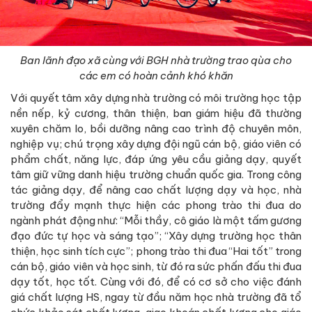
Ban lãnh đạo xã cùng với BGH nhà trường trao qùa cho
các em có hoàn cảnh khó khăn
Với quyết tâm xây dựng nhà trường có môi trường học tập
nền nếp, kỷ cương, thân thiện, ban giám hiệu đã thường
xuyên chăm lo, bồi dưỡng nâng cao trình độ chuyên môn,
nghiệp vụ; chú trọng xây dựng đội ngũ cán bộ, giáo viên có
phẩm chất, năng lực, đáp ứng yêu cầu giảng dạy, quyết
tâm giữ vững danh hiệu trường chuẩn quốc gia. Trong công
tác giảng dạy, để nâng cao chất lượng dạy và học, nhà
trường đẩy mạnh thực hiện các phong trào thi đua do
ngành phát động như: “Mỗi thầy, cô giáo là một tấm gương
đạo đức tự học và sáng tạo”; “Xây dựng trường học thân
thiện, học sinh tích cực”; phong trào thi đua “Hai tốt” trong
cán bộ, giáo viên và học sinh, từ đó ra sức phấn đấu thi đua
dạy tốt, học tốt. Cùng với đó, để có cơ sở cho việc đánh
giá chất lượng HS, ngay từ đầu năm học nhà trường đã tổ