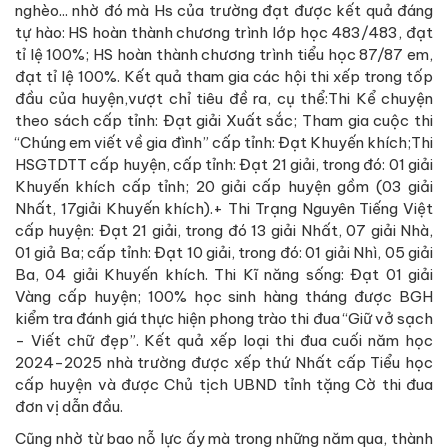
nghèo... nhờ đó mà Hs của trường đạt được kết quả đáng
tự hào: HS hoàn thành chương trình lớp học 483/483, đạt
tỉ lệ 100%; HS hoàn thành chương trình tiểu học 87/87 em,
đạt tỉ lệ 100%. Kết quả tham gia các hội thi xếp trong tốp
đầu của huyện,vượt chỉ tiêu đề ra, cụ thể:Thi Kể chuyện
theo sách cấp tỉnh: Đạt giải Xuất sắc; Tham gia cuộc thi
“Chúng em viết về gia đình” cấp tỉnh: Đạt Khuyến khích;Thi
HSGTDTT cấp huyện, cấp tỉnh: Đạt 21 giải, trong đó: 01 giải
Khuyến khích cấp tỉnh; 20 giải cấp huyện gồm (03 giải
Nhất, 17giải Khuyến khích).+ Thi Trạng Nguyên Tiếng Việt
cấp huyện: Đạt 21 giải, trong đó 13 giải Nhất, 07 giải Nhà,
01 giả Ba; cấp tỉnh: Đạt 10 giải, trong đó: 01 giải Nhì, 05 giải
Ba, 04 giải Khuyến khích. Thi Kĩ năng sống: Đạt 01 giải
Vàng cấp huyện; 100% học sinh hàng tháng được BGH
kiểm tra đánh giá thực hiện phong trào thi đua “Giữ vở sạch
- Viết chữ đẹp”. Kết quả xếp loại thi đua cuối năm học
2024-2025 nhà trường được xếp thứ Nhất cấp Tiểu học
cấp huyện và được Chủ tịch UBND tỉnh tặng Cờ thi đua
đơn vị dẫn đầu.
Cũng nhờ từ bao nỗ lực ấy mà trong những năm qua, thành