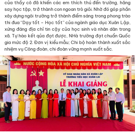
của thầy cô đã khiến các em thích thú đến trường, hăng
say học tập, trở thành con ngoan trò giỏi. Nhờ đó góp phần
xây dựng ngôi trường trở thành điểm sáng trong phong trào
thi đua “Dạy tốt - Học tốt” của ngành giáo dục Xuân Lập,
xứng đáng địa chỉ tin cậy của học sinh và nhân dân trong
xã. Tự hào kết qủa đạt được, NHà trường đạt chuẩn Quốc
gia mức độ 2. Đơn vị kiểu mẫu; Chi bộ hoàn thành xuất sắc
nhiệm vụ Công đoàn, chi đoàn vững mạnh xuất sắc.