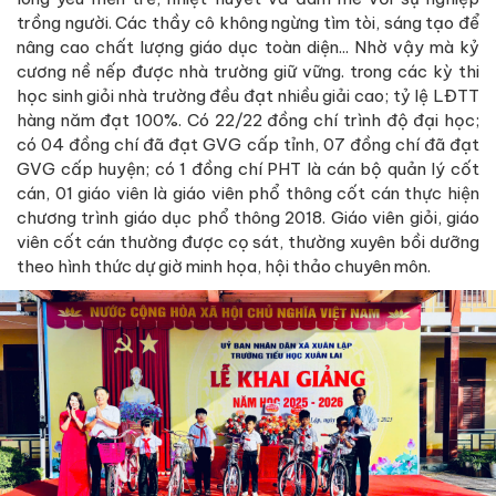
trồng người. Các thầy cô không ngừng tìm tòi, sáng tạo để
nâng cao chất lượng giáo dục toàn diện... Nhờ vậy mà kỷ
cương nề nếp được nhà trường giữ vững. trong các kỳ thi
học sinh giỏi nhà trường đều đạt nhiều giải cao; tỷ lệ LĐTT
hàng năm đạt 100%. Có 22/22 đồng chí trình độ đại học;
có 04 đồng chí đã đạt GVG cấp tỉnh, 07 đồng chí đã đạt
GVG cấp huyện; có 1 đồng chí PHT là cán bộ quản lý cốt
cán, 01 giáo viên là giáo viên phổ thông cốt cán thực hiện
chương trình giáo dục phổ thông 2018. Giáo viên giỏi, giáo
viên cốt cán thường được cọ sát, thường xuyên bồi dưỡng
theo hình thức dự giờ minh họa, hội thảo chuyên môn.