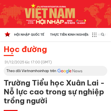
HỘI NHẬP QUỐC TẾ
THỰC TIỄN KINH NGHIỆM
CHÍNH SÁ
Học đường
31/12/2025 lúc 17:00 (GMT)
Theo dõi Vietnamhoinhap trên
Trường Tiểu học Xuân Lai -
Nỗ lực cao trong sự nghiệp
trồng người