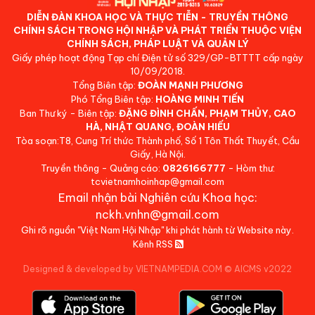
DIỄN ĐÀN KHOA HỌC VÀ THỰC TIỄN - TRUYỀN THÔNG
CHÍNH SÁCH TRONG HỘI NHẬP VÀ PHÁT TRIỂN THUỘC VIỆN
CHÍNH SÁCH, PHÁP LUẬT VÀ QUẢN LÝ
Giấy phép hoạt động Tạp chí Điện tử số 329/GP-BTTTT cấp ngày
10/09/2018.
Tổng Biên tập:
ĐOÀN MẠNH PHƯƠNG
Phó Tổng Biên tập:
HOÀNG MINH TIẾN
Ban Thư ký - Biên tập:
ĐẶNG ĐÌNH CHẤN, PHẠM THỦY, CAO
HÀ, NHẬT QUANG, ĐOÀN HIẾU
Tòa soạn:T8, Cung Trí thức Thành phố, Số 1 Tôn Thất Thuyết, Cầu
Giấy, Hà Nội.
Truyền thông - Quảng cáo:
0826166777
- Hòm thư:
tcvietnamhoinhap@gmail.com
Email nhận bài Nghiên cứu Khoa học:
nckh.vnhn@gmail.com
Ghi rõ nguồn "Việt Nam Hội Nhập" khi phát hành từ Website này.
Kênh RSS
Designed & developed by VIETNAMPEDIA.COM
©
AICMS v2022