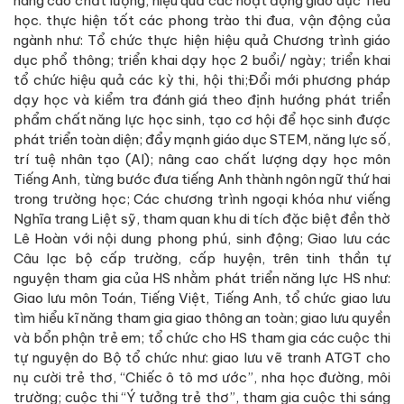
nâng cao chất lượng, hiệu quả các hoạt động giáo dục Tiểu
học. thực hiện tốt các phong trào thi đua, vận động của
ngành như: Tổ chức thực hiện hiệu quả Chương trình giáo
dục phổ thông; triển khai dạy học 2 buổi/ ngày; triển khai
tổ chức hiệu quả các kỳ thi, hội thi;Đổi mới phương pháp
dạy học và kiểm tra đánh giá theo định hướng phát triển
phẩm chất năng lực học sinh, tạo cơ hội để học sinh được
phát triển toàn diện; đẩy mạnh giáo dục STEM, năng lực số,
trí tuệ nhân tạo (AI); nâng cao chất lượng dạy học môn
Tiếng Anh, từng bước đưa tiếng Anh thành ngôn ngữ thứ hai
trong trường học; Các chương trình ngoại khóa như viếng
Nghĩa trang Liệt sỹ, tham quan khu di tích đặc biệt đền thờ
Lê Hoàn với nội dung phong phú, sinh động; Giao lưu các
Câu lạc bộ cấp trường, cấp huyện, trên tinh thần tự
nguyện tham gia của HS nhằm phát triển năng lực HS như:
Giao lưu môn Toán, Tiếng Việt, Tiếng Anh, tổ chức giao lưu
tìm hiểu kĩ năng tham gia giao thông an toàn; giao lưu quyền
và bổn phận trẻ em; tổ chức cho HS tham gia các cuộc thi
tự nguyện do Bộ tổ chức như: giao lưu vẽ tranh ATGT cho
nụ cười trẻ thơ, “Chiếc ô tô mơ ước”, nha học đường, môi
trường; cuộc thi “Ý tưởng trẻ thơ”, tham gia cuộc thi sáng