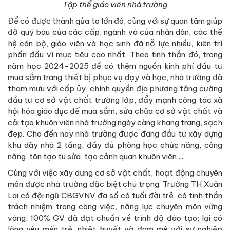
Tập thể giáo viên nhà trường
Để có được thành qủa to lớn đó, cùng với sự quan tâm giúp
đỡ quý báu của các cấp, ngành và của nhân dân, các thế
hệ cán bộ, giáo viên và học sinh đã nỗ lực nhiều, kiên trì
phấn đấu vì mục tiêu cao nhất. Theo tinh thần đó, trong
năm học 2024-2025 để có thêm nguồn kinh phí đầu tư
mua sắm trang thiết bị phục vụ dạy và học, nhà trường đã
tham mưu với cấp ủy, chính quyền địa phương tăng cường
đầu tư cơ sở vật chất trường lớp, đẩy mạnh công tác xã
hội hóa giáo dục để mua sắm, sửa chữa cơ sở vật chất và
cải tạo khuôn viên nhà trường ngày càng khang trang, sạch
đẹp. Cho đến nay nhà trường được đang đầu tư xây dựng
khu dãy nhà 2 tầng, đầy đủ phòng học chức năng, công
năng, tôn tạo tu sửa, tạo cảnh quan khuôn viên,....
Cùng với việc xây dựng cơ sở vật chất, hoạt động chuyên
môn được nhà trường đặc biệt chú trọng. Trường TH Xuân
Lai có đội ngũ CBGVNV đa số có tuổi đời trẻ, có tinh thần
trách nhiệm trong công việc, năng lực chuyên môn vững
vàng; 100% GV đã đạt chuẩn về trình độ đào tạo; lại có
lòng yêu mến trẻ, nhiệt huyết và đam mê với sự nghiệp