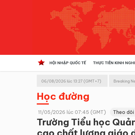
HỘI NHẬP QUỐC TẾ
THỰC TIỄN KINH NGH
HỘI NHẬP QUỐC TẾ
VĂN 
06/08/2026 lúc 13:27 (GMT+7)
Breaking N
Kinh tế hội nhập
Học đường
Doanh nghiệp
NGHIÊN CỨU PHÁP LUẬT
THỰC
11/05/2026 lúc 07:45 (GMT)
Theo dõi
Trường Tiểu học Quản
cao chất lượng giáo 