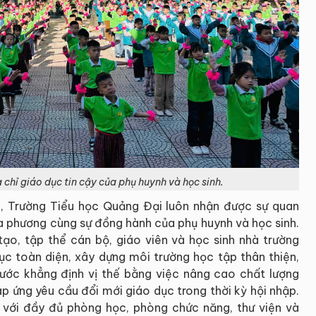
chỉ giáo dục tin cậy của phụ huynh và học sinh.
ển, Trường Tiểu học Quảng Đại luôn nhận được sự quan
a phương cùng sự đồng hành của phụ huynh và học sinh.
tạo, tập thể cán bộ, giáo viên và học sinh nhà trường
c toàn diện, xây dựng môi trường học tập thân thiện,
 bước khẳng định vị thế bằng việc nâng cao chất lượng
áp ứng yêu cầu đổi mới giáo dục trong thời kỳ hội nhập.
 với đầy đủ phòng học, phòng chức năng, thư viện và