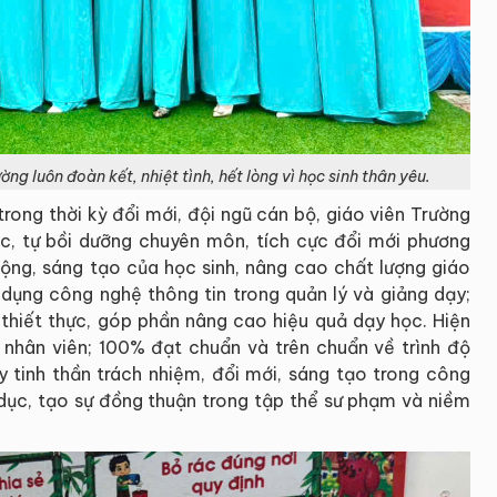
ờng luôn đoàn kết, nhiệt tình, hết lòng vì học sinh thân yêu.
rong thời kỳ đổi mới, đội ngũ cán bộ, giáo viên Trường
c, tự bồi dưỡng chuyên môn, tích cực đổi mới phương
ộng, sáng tạo của học sinh, nâng cao chất lượng giáo
dụng công nghệ thông tin trong quản lý và giảng dạy;
 thiết thực, góp phần nâng cao hiệu quả dạy học. Hiện
, nhân viên; 100% đạt chuẩn và trên chuẩn về trình độ
 tinh thần trách nhiệm, đổi mới, sáng tạo trong công
 dục, tạo sự đồng thuận trong tập thể sư phạm và niềm