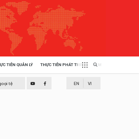
ỰC TIỄN QUẢN LÝ
THỰC TIỄN PHÁT TRIỂN
MULTIMEDIA
TÀI NGUYÊN - MÔI TRƯỜNG
goại tệ
EN
VI
THỰC TIỄN - KINH NGHIỆM