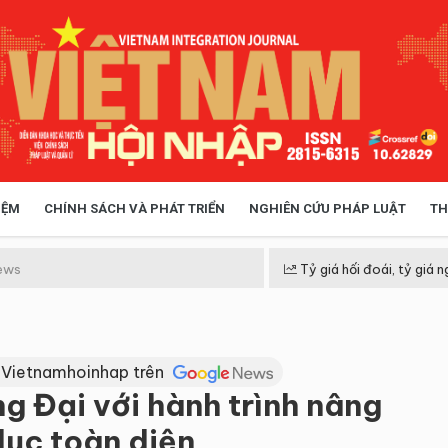
IỆM
CHÍNH SÁCH VÀ PHÁT TRIỂN
NGHIÊN CỨU PHÁP LUẬT
TH
HÓA XÃ HỘI
CHÍNH SÁCH
ews
Tỷ giá hối đoái, tỷ giá n
 TIỄN QUẢN LÝ
VIỆT NAM ĐIỂM ĐẾN
 Vietnamhoinhap trên
g Đại với hành trình nâng
dục toàn diện