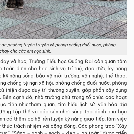
 an phường tuyên truyền về phòng chống đuối nước, phòng
cháy cho các em học sinh.
 dạy và học, Trường Tiểu học Quảng Đại còn quan tâm
ển toàn diện cho học sinh về trí tuệ, đạo đức, kỹ năng
 kỹ năng sống, bảo vệ môi trường, văn nghệ, thể thao,
hòng chống tệ nạn xã hội, phòng chống đuối nước, phòng
ừ thiện được duy trì thường xuyên, góp phần xây dựng
h. Bên cạnh đó, nhà trường chú trọng tổ chức các hoạt
ực tiễn như tham quan, tìm hiểu lịch sử, văn hóa địa
động tập thể và các sân chơi sáng tạo dành cho học
nh có thêm cơ hội rèn luyện kỹ năng giao tiếp, làm việc
ý thức trách nhiệm với cộng đồng. Các phong trào “Xây
 cực”, “Sáng – xanh – sạch – đẹp – an toàn” được triển