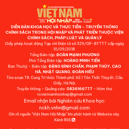
DIỄN ĐÀN KHOA HỌC VÀ THỰC TIỄN - TRUYỀN THÔNG
CHÍNH SÁCH TRONG HỘI NHẬP VÀ PHÁT TRIỂN THUỘC VIỆN
CHÍNH SÁCH, PHÁP LUẬT VÀ QUẢN LÝ
Giấy phép hoạt động Tạp chí Điện tử số 329/GP-BTTTT cấp ngày
10/09/2018.
Tổng Biên tập:
ĐOÀN MẠNH PHƯƠNG
Phó Tổng Biên tập:
HOÀNG MINH TIẾN
Ban Thư ký - Biên tập:
ĐẶNG ĐÌNH CHẤN, PHẠM THỦY, CAO
HÀ, NHẬT QUANG, ĐOÀN HIẾU
Tòa soạn:T8, Cung Trí thức Thành phố, Số 1 Tôn Thất Thuyết, Cầu
Giấy, Hà Nội.
Truyền thông - Quảng cáo:
0826166777
- Hòm thư:
tcvietnamhoinhap@gmail.com
Email nhận bài Nghiên cứu Khoa học:
nckh.vnhn@gmail.com
Ghi rõ nguồn "Việt Nam Hội Nhập" khi phát hành từ Website này.
Kênh RSS