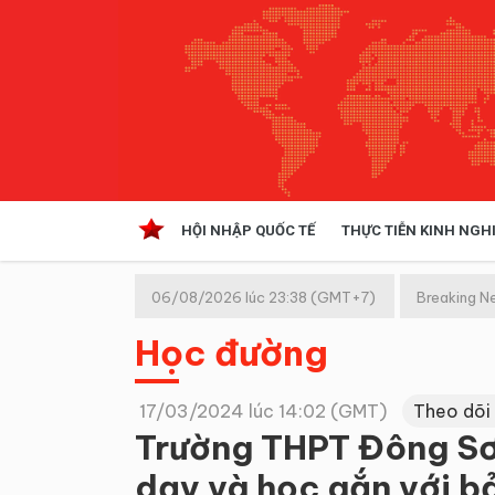
HỘI NHẬP QUỐC TẾ
THỰC TIỄN KINH NGH
HỘI NHẬP QUỐC TẾ
VĂN 
06/08/2026 lúc 23:38 (GMT+7)
Breaking N
Kinh tế hội nhập
Học đường
Doanh nghiệp
NGHIÊN CỨU PHÁP LUẬT
THỰC
17/03/2024 lúc 14:02 (GMT)
Theo dõi
Trường THPT Đông Sơ
dạy và học gắn với b