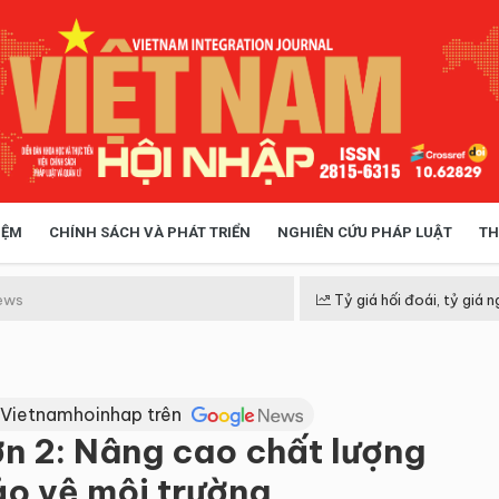
IỆM
CHÍNH SÁCH VÀ PHÁT TRIỂN
NGHIÊN CỨU PHÁP LUẬT
TH
HÓA XÃ HỘI
CHÍNH SÁCH
ews
Tỷ giá hối đoái, tỷ giá n
 TIỄN QUẢN LÝ
VIỆT NAM ĐIỂM ĐẾN
 Vietnamhoinhap trên
n 2: Nâng cao chất lượng
ảo vệ môi trường