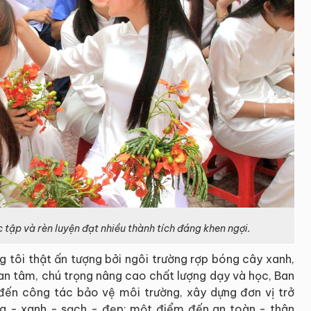
 tập và rèn luyện đạt nhiều thành tích đáng khen ngợi.
tôi thật ấn tượng bởi ngôi trường rợp bóng cây xanh,
uan tâm, chú trọng nâng cao chất lượng dạy và học, Ban
đến công tác bảo vệ môi trường, xây dựng đơn vị trở
g - xanh - sạch - đẹp; một điểm đến an toàn - thân