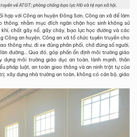
truyền về ATGT; phòng chống bạo lực HĐ và tệ nạn xã hội.
i hợp với Công an huyện Đông Sơn, Công an xã để làm
iao thông, nhằm mục đích ngăn chặn học sinh không sử
ũ khí, chất gây nổ, gây cháy, bạo lực học đường và các
ùng Công an huyện, Công an xã tổ chức tuyên truyền cho
iao thông như, đi xe đúng phân phối, chở đúng số người,
g làn đường… Qua đó, góp phần ổn định môi trường giáo
y dựng môi trường giáo dục an toàn, lành mạnh, thân
ểu pháp luật, an toàn giao thông và an ninh trật tự của
trị; xây dựng nhà trường an toàn, không có cán bộ, giáo