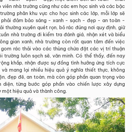
áo viên nhà trường cũng như các em học sinh và các bậc
 trường phân khu vực cho học sinh các lớp, mỗi lớp sẽ
g phải đảm bảo sáng - xanh - sạch - đẹp - an toàn -
ải thường xuyên quét rọn, bỏ rác đúng nơi quy định, giữ
tuần nhà trường đi kiểm tra đánh giá, nhận xét và biểu
ông gian xanh, nhà trường còn rất quan tâm đến việc
u gom rác thải vào các thùng chứa đặt các vị trí thuận
i trường luôn sạch sẽ, văn minh. Có thể thấy, đến nay
rộng khắp, nhận được sự đồng tình hưởng ứng tích cực
à mang lại nhiều hiệu quả ý nghĩa thiết thực, không
ện, đẹp đẽ, an toàn, mà còn góp phần quan trọng vào
n diện, từng bước góp phần vào chiến lược xây dựng
 một hiệu quả và thành công.