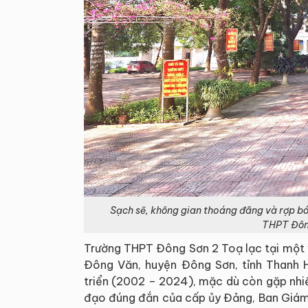
Sạch sẽ, không gian thoáng đãng và rợp b
THPT Đông
Trường THPT Đông Sơn 2 Toạ lạc tại một vị
Đông Văn, huyện Đông Sơn, tỉnh Thanh H
triển (2002 – 2024), mặc dù còn gặp nhiề
đạo đúng đắn của cấp ủy Đảng, Ban Giám h