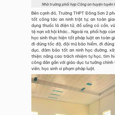
Nhà trường phối hợp Công an huyện tuyên 
Bên cạnh đó, Trường THPT Đông Sơn 2 phố
tốt công tác an ninh trật tự, an toàn g
dụng thuốc lá điện tử, đồ uống có cồn, v
tệ nạn xã hội khác… Ngoài ra, phối hợp c
học sinh thực hiện tốt pháp luật an toàn g
đi đúng tốc độ, đội mũ bảo hiểm, đi đún
dục, đảm bảo tốt an ninh học đường, xâ
thiện; nâng cao trách nhiệm tự học, tìm hi
công dân gắn với giáo dục tư tưởng chính 
viên, học sinh vi phạm pháp luật.