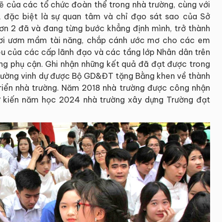
ẽ của các tổ chức đoàn thể trong nhà trường, cùng với
, đặc biệt là sự quan tâm và chỉ đạo sát sao của Sở
 2 đã và đang từng bước khẳng định mình, trở thành
 nơi ươm mầm tài năng, chắp cánh ước mơ cho các em
yêu của các cấp lãnh đạo và các tầng lớp Nhân dân trên
g phụ cận. Ghi nhận những kết quả đã đạt được trong
ường vinh dự được Bộ GD&ĐT tặng Bằng khen về thành
riển nhà trường. Năm 2018 nhà trường được công nhận
ự kiến năm học 2024 nhà trường xây dựng Trường đạt