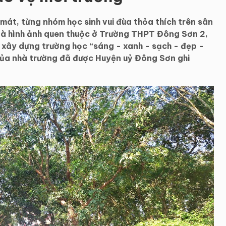
át, từng nhóm học sinh vui đùa thỏa thích trên sân
i là hình ảnh quen thuộc ở Trường THPT Đông Sơn 2,
ào xây dựng trường học “sáng - xanh - sạch - đẹp -
của nhà trường đã được Huyện uỷ Đông Sơn ghi