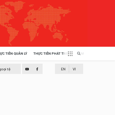
ỰC TIỄN QUẢN LÝ
THỰC TIỄN PHÁT TRIỂN
MULTIMEDIA
TÀI NGUYÊN - MÔI TRƯỜNG
goại tệ
EN
VI
THỰC TIỄN - KINH NGHIỆM