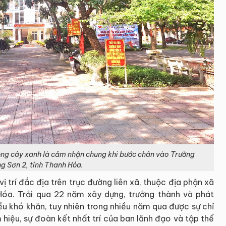
óng cây xanh là cảm nhận chung khi bước chân vào Trường
 Sơn 2, tỉnh Thanh Hóa.
 trí đắc địa trên trục đường liên xã, thuộc địa phận xã
óa. Trải qua 22 năm xây dựng, trưởng thành và phát
u khó khăn, tuy nhiên trong nhiều năm qua được sự chỉ
iệu, sự đoàn kết nhất trí của ban lãnh đạo và tập thể