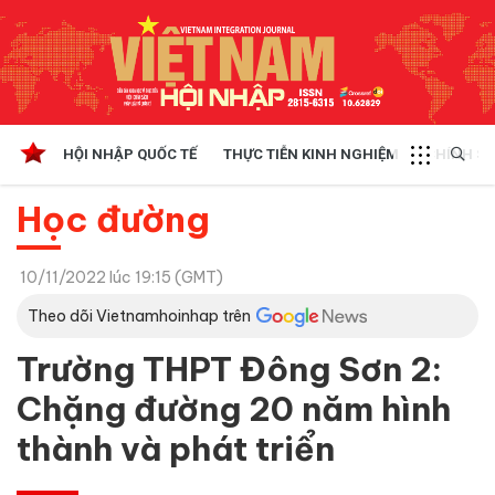
HỘI NHẬP QUỐC TẾ
THỰC TIỄN KINH NGHIỆM
CHÍNH SÁ
Học đường
10/11/2022 lúc 19:15 (GMT)
Theo dõi Vietnamhoinhap trên
Trường THPT Đông Sơn 2:
Chặng đường 20 năm hình
thành và phát triển