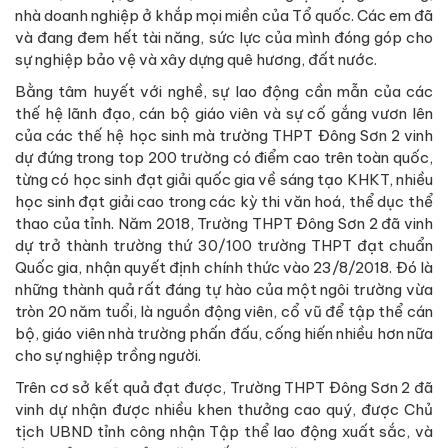
nhà doanh nghiệp ở khắp mọi miền của Tổ quốc. Các em đã
và đang đem hết tài năng, sức lực của mình đóng góp cho
sự nghiệp bảo vệ và xây dựng quê hương, đất nước.
Bằng tâm huyết với nghề, sự lao động cần mẫn của các
thế hệ lãnh đạo, cán bộ giáo viên và sự cố gắng vươn lên
của các thế hệ học sinh mà trường THPT Đông Sơn 2 vinh
dự đứng trong top 200 trường có điểm cao trên toàn quốc,
từng có học sinh đạt giải quốc gia về sáng tạo KHKT, nhiều
học sinh đạt giải cao trong các kỳ thi văn hoá, thể dục thể
thao của tỉnh. Năm 2018, Trường THPT Đông Sơn 2 đã vinh
dự trở thành trường thứ 30/100 trường THPT đạt chuẩn
Quốc gia, nhận quyết định chính thức vào 23/8/2018. Đó là
những thành quả rất đáng tự hào của một ngôi trường vừa
tròn 20 năm tuổi, là nguồn động viên, cổ vũ để tập thể cán
bộ, giáo viên nhà trường phấn đấu, cống hiến nhiều hơn nữa
cho sự nghiệp trồng người.
Trên cơ sở kết quả đạt được, Trường THPT Đông Sơn 2 đã
vinh dự nhận được nhiều khen thưởng cao quý, được Chủ
tịch UBND tỉnh công nhận Tập thể lao động xuất sắc, và