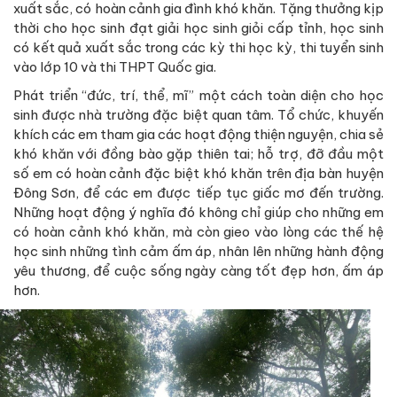
xuất sắc, có hoàn cảnh gia đình khó khăn. Tặng thưởng kịp
thời cho học sinh đạt giải học sinh giỏi cấp tỉnh, học sinh
có kết quả xuất sắc trong các kỳ thi học kỳ, thi tuyển sinh
vào lớp 10 và thi THPT Quốc gia.
Phát triển “đức, trí, thể, mĩ” một cách toàn diện cho học
sinh được nhà trường đặc biệt quan tâm. Tổ chức, khuyến
khích các em tham gia các hoạt động thiện nguyện, chia sẻ
khó khăn với đồng bào gặp thiên tai; hỗ trợ, đỡ đầu một
số em có hoàn cảnh đặc biệt khó khăn trên địa bàn huyện
Đông Sơn, để các em được tiếp tục giấc mơ đến trường.
Những hoạt động ý nghĩa đó không chỉ giúp cho những em
có hoàn cảnh khó khăn, mà còn gieo vào lòng các thế hệ
học sinh những tình cảm ấm áp, nhân lên những hành động
yêu thương, để cuộc sống ngày càng tốt đẹp hơn, ấm áp
hơn.