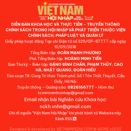
DIỄN ĐÀN KHOA HỌC VÀ THỰC TIỄN - TRUYỀN THÔNG
CHÍNH SÁCH TRONG HỘI NHẬP VÀ PHÁT TRIỂN THUỘC VIỆN
CHÍNH SÁCH, PHÁP LUẬT VÀ QUẢN LÝ
Giấy phép hoạt động Tạp chí Điện tử số 329/GP-BTTTT cấp ngày
10/09/2018.
Tổng Biên tập:
ĐOÀN MẠNH PHƯƠNG
Phó Tổng Biên tập:
HOÀNG MINH TIẾN
Ban Thư ký - Biên tập:
ĐẶNG ĐÌNH CHẤN, PHẠM THỦY, CAO
HÀ, NHẬT QUANG, ĐOÀN HIẾU
Tòa soạn:T8, Cung Trí thức Thành phố, Số 1 Tôn Thất Thuyết, Cầu
Giấy, Hà Nội.
Truyền thông - Quảng cáo:
0826166777
- Hòm thư:
tcvietnamhoinhap@gmail.com
Email nhận bài Nghiên cứu Khoa học:
nckh.vnhn@gmail.com
Ghi rõ nguồn "Việt Nam Hội Nhập" khi phát hành từ Website này.
Kênh RSS
Designed & developed by VIETNAMPEDIA.COM
©
AICMS v2022