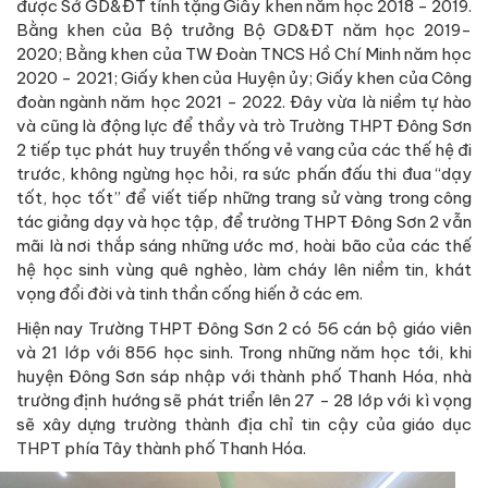
được Sở GD&ĐT tỉnh tặng Giấy khen năm học 2018 - 2019.
Bằng khen của Bộ trưởng Bộ GD&ĐT năm học 2019-
2020; Bằng khen của TW Đoàn TNCS Hồ Chí Minh năm học
2020 - 2021; Giấy khen của Huyện ủy; Giấy khen của Công
đoàn ngành năm học 2021 - 2022. Đây vừa là niềm tự hào
và cũng là động lực để thầy và trò Trường THPT Đông Sơn
2 tiếp tục phát huy truyền thống vẻ vang của các thế hệ đi
trước, không ngừng học hỏi, ra sức phấn đấu thi đua “dạy
tốt, học tốt” để viết tiếp những trang sử vàng trong công
tác giảng dạy và học tập, để trường THPT Đông Sơn 2 vẫn
mãi là nơi thắp sáng những ước mơ, hoài bão của các thế
hệ học sinh vùng quê nghèo, làm cháy lên niềm tin, khát
vọng đổi đời và tinh thần cống hiến ở các em.
Hiện nay Trường THPT Đông Sơn 2 có 56 cán bộ giáo viên
và 21 lớp với 856 học sinh. Trong những năm học tới, khi
huyện Đông Sơn sáp nhập với thành phố Thanh Hóa, nhà
trường định hướng sẽ phát triển lên 27 - 28 lớp với kì vọng
sẽ xây dựng trường thành địa chỉ tin cậy của giáo dục
THPT phía Tây thành phố Thanh Hóa.