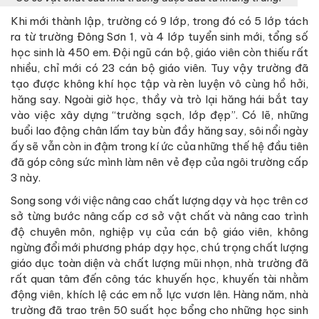
Khi mới thành lập, trường có 9 lớp, trong đó có 5 lớp tách
ra từ trường Đông Sơn 1, và 4 lớp tuyển sinh mới, tổng số
học sinh là 450 em. Đội ngũ cán bộ, giáo viên còn thiếu rất
nhiều, chỉ mới có 23 cán bộ giáo viên. Tuy vậy trường đã
tạo được không khí học tập và rèn luyện vô cùng hồ hởi,
hăng say. Ngoài giờ học, thầy và trò lại hăng hái bắt tay
vào việc xây dựng “trường sạch, lớp đẹp”. Có lẽ, những
buổi lao động chân lấm tay bùn đầy hăng say, sôi nổi ngày
ấy sẽ vẫn còn in đậm trong kí ức của những thế hệ đầu tiên
đã góp công sức mình làm nên vẻ đẹp của ngôi trường cấp
3 này.
Song song với việc nâng cao chất lượng dạy và học trên cơ
sở từng bước nâng cấp cơ sở vật chất và nâng cao trình
độ chuyên môn, nghiệp vụ của cán bộ giáo viên, không
ngừng đổi mới phương pháp dạy học, chú trọng chất lượng
giáo dục toàn diện và chất lượng mũi nhọn, nhà trường đã
rất quan tâm đến công tác khuyến học, khuyến tài nhằm
động viên, khích lệ các em nỗ lực vươn lên. Hàng năm, nhà
trường đã trao trên 50 suất học bổng cho những học sinh