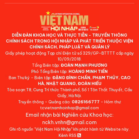
DIỄN ĐÀN KHOA HỌC VÀ THỰC TIỄN - TRUYỀN THÔNG
CHÍNH SÁCH TRONG HỘI NHẬP VÀ PHÁT TRIỂN THUỘC VIỆN
CHÍNH SÁCH, PHÁP LUẬT VÀ QUẢN LÝ
Giấy phép hoạt động Tạp chí Điện tử số 329/GP-BTTTT cấp ngày
10/09/2018.
Tổng Biên tập:
ĐOÀN MẠNH PHƯƠNG
Phó Tổng Biên tập:
HOÀNG MINH TIẾN
Ban Thư ký - Biên tập:
ĐẶNG ĐÌNH CHẤN, PHẠM THỦY, CAO
HÀ, NHẬT QUANG, ĐOÀN HIẾU
Tòa soạn:T8, Cung Trí thức Thành phố, Số 1 Tôn Thất Thuyết, Cầu
Giấy, Hà Nội.
Truyền thông - Quảng cáo:
0826166777
- Hòm thư:
tcvietnamhoinhap@gmail.com
Email nhận bài Nghiên cứu Khoa học:
nckh.vnhn@gmail.com
Ghi rõ nguồn "Việt Nam Hội Nhập" khi phát hành từ Website này.
Kênh RSS