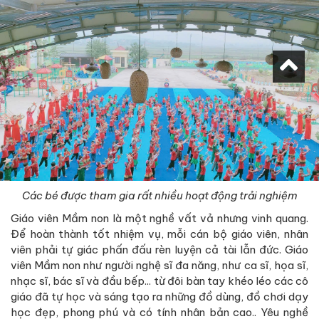
Các bé được tham gia rất nhiều hoạt động trải nghiệm
Giáo viên Mầm non là một nghề vất vả nhưng vinh quang.
Để hoàn thành tốt nhiệm vụ, mỗi cán bộ giáo viên, nhân
viên phải tự giác phấn đấu rèn luyện cả tài lẫn đức. Giáo
viên Mầm non như người nghệ sĩ đa năng, như ca sĩ, họa sĩ,
nhạc sĩ, bác sĩ và đầu bếp... từ đôi bàn tay khéo léo các cô
giáo đã tự học và sáng tạo ra những đồ dùng, đồ chơi dạy
học đẹp, phong phú và có tính nhân bản cao.. Yêu nghề