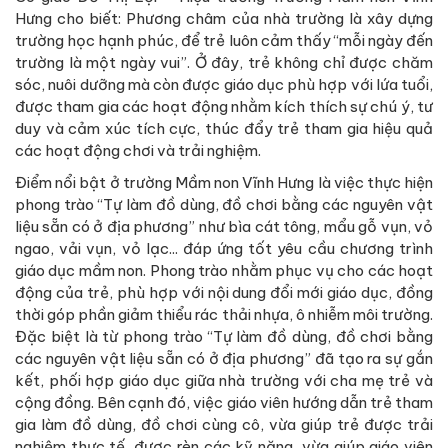
Hưng cho biết: Phương châm của nhà trường là xây dựng
trường học hạnh phúc, để trẻ luôn cảm thấy “mỗi ngày đến
trường là một ngày vui”. Ở đây, trẻ không chỉ được chăm
sóc, nuôi dưỡng mà còn được giáo dục phù hợp với lứa tuổi,
được tham gia các hoạt động nhằm kích thích sự chú ý, tư
duy và cảm xúc tích cực, thúc đẩy trẻ tham gia hiệu quả
các hoạt động chơi và trải nghiệm.
Điểm nổi bật ở trường Mầm non Vĩnh Hưng là việc thực hiện
phong trào “Tự làm đồ dùng, đồ chơi bằng các nguyên vật
liệu sẵn có ở địa phương” như bìa cát tông, mẩu gỗ vụn, vỏ
ngao, vải vụn, vỏ lạc... đáp ứng tốt yêu cầu chương trình
giáo dục mầm non. Phong trào nhằm phục vụ cho các hoạt
động của trẻ, phù hợp với nội dung đổi mới giáo dục, đồng
thời góp phần giảm thiểu rác thải nhựa, ô nhiễm môi trường.
Đặc biệt là từ phong trào “Tự làm đồ dùng, đồ chơi bằng
các nguyên vật liệu sẵn có ở địa phương” đã tạo ra sự gắn
kết, phối hợp giáo dục giữa nhà trường với cha mẹ trẻ và
cộng đồng. Bên cạnh đó, việc giáo viên hướng dẫn trẻ tham
gia làm đồ dùng, đồ chơi cùng cô, vừa giúp trẻ được trải
nghiệm thực tế, được rèn các kỹ năng, vừa giúp giáo viên