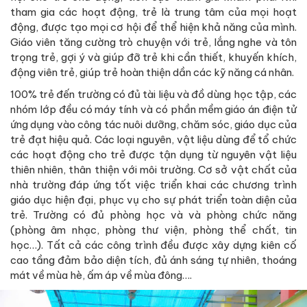
tham gia các hoạt động, trẻ là trung tâm của mọi hoạt
động, được tạo mọi cơ hội để thể hiện khả năng của mình.
Giáo viên tăng cường trò chuyện với trẻ, lắng nghe và tôn
trọng trẻ, gợi ý và giúp đỡ trẻ khi cần thiết, khuyến khích,
động viên trẻ, giúp trẻ hoàn thiện dần các kỹ năng cá nhân.
100% trẻ đến trường có đủ tài liệu và đồ dùng học tập, các
nhóm lớp đều có máy tính và có phần mềm giáo án điện tử
ứng dụng vào công tác nuôi dưỡng, chăm sóc, giáo dục của
trẻ đạt hiệu quả. Các loại nguyên, vật liệu dùng để tổ chức
các hoạt động cho trẻ được tận dụng từ nguyên vật liệu
thiên nhiên, thân thiện với môi trường. Cơ sở vật chất của
nhà trường đáp ứng tốt việc triển khai các chương trình
giáo dục hiện đại, phục vụ cho sự phát triển toàn diện của
trẻ. Trường có đủ phòng học và và phòng chức năng
(phòng âm nhạc, phòng thư viện, phòng thể chất, tin
học…). Tất cả các công trình đều được xây dựng kiên cố
cao tầng đảm bảo diện tích, đủ ánh sáng tự nhiên, thoáng
mát về mùa hè, ấm áp về mùa đông….