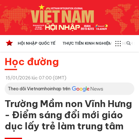
HỘI NHẬP QUỐC TẾ
THỰC TIỄN KINH NGHIỆM
CHÍNH SÁ
Học đường
15/01/2026 lúc 07:00 (GMT)
Theo dõi Vietnamhoinhap trên
Trường Mầm non Vĩnh Hưng
- Điểm sáng đổi mới giáo
dục lấy trẻ làm trung tâm