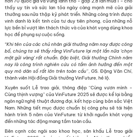
hơn 70 quốc gia và vùng lãnh thổ - gấp 2,8 lần mùa 1 - cho
thấy uy tín và sức lan tỏa ngày càng mạnh mẽ của giải
thưởng sau nửa thập kỷ phát triển. Những công trình được
vinh danh là kết tinh của tư duy tiên phong, của những nỗ
lực bền bỉ vượt lên thách thức và của khát vọng dùng khoa
học để phụng sự cuộc sống.
“Khi tên của các chủ nhân giải thưởng năm nay được công
bố, chúng ta sẽ thấy rằng VinFuture lại một lần nữa ‘chọn
mặt gửi vàng’ rất chuẩn. Đặc biệt, Giải thưởng Chính năm
nay là công trình nghiên cứu có tầm ảnh hưởng đến một
quy mô dân số rất lớn trên toàn cầu
”, GS. Đặng Văn Chí,
thành viên Hội đồng Giải thưởng VinFuture, hé lộ.
Xuyên suốt Lễ trao giải, thông điệp “Cùng vươn mình -
Cùng thịnh vượng” của VinFuture 2025 sẽ được kể lại bằng
ngôn ngữ nghệ thuật đương đại, kết hợp cùng bản sắc Việt
Nam. Những tiết mục được chuẩn bị công phu sẽ tái hiện
hành trình 5 năm của VinFuture: từ khởi nguồn khát vọng
đến những tác động mang tầm toàn cầu.
Bên cạnh các ngôi sao khoa học, sân khấu Lễ trao giải