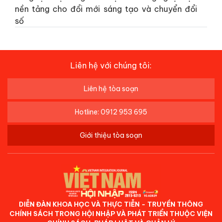
nền tảng cho đổi mới sáng tạo và chuyển đổi
số
Liên hệ với chúng tôi:
Liên hệ tòa soạn
Hotline: 0912 953 695
Giới thiệu tòa soạn
DIỄN ĐÀN KHOA HỌC VÀ THỰC TIỄN - TRUYỀN THÔNG
CHÍNH SÁCH TRONG HỘI NHẬP VÀ PHÁT TRIỂN THUỘC VIỆN