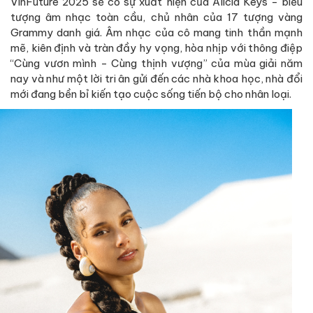
VinFuture 2025 sẽ có sự xuất hiện của Alicia Keys - biểu
tượng âm nhạc toàn cầu, chủ nhân của 17 tượng vàng
Grammy danh giá. Âm nhạc của cô mang tinh thần mạnh
mẽ, kiên định và tràn đầy hy vọng, hòa nhịp với thông điệp
“Cùng vươn mình - Cùng thịnh vượng” của mùa giải năm
nay và như một lời tri ân gửi đến các nhà khoa học, nhà đổi
mới đang bền bỉ kiến tạo cuộc sống tiến bộ cho nhân loại.