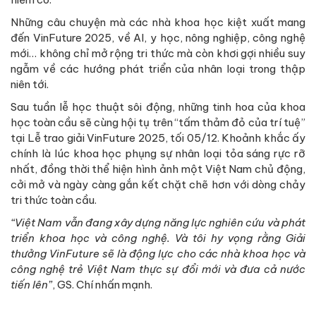
Những câu chuyện mà các nhà khoa học kiệt xuất mang
đến VinFuture 2025, về AI, y học, nông nghiệp, công nghệ
mới… không chỉ mở rộng tri thức mà còn khơi gợi nhiều suy
ngẫm về các hướng phát triển của nhân loại trong thập
niên tới.
Sau tuần lễ học thuật sôi động, những tinh hoa của khoa
học toàn cầu sẽ cùng hội tụ trên “tấm thảm đỏ của trí tuệ”
tại Lễ trao giải VinFuture 2025, tối 05/12. Khoảnh khắc ấy
chính là lúc khoa học phụng sự nhân loại tỏa sáng rực rỡ
nhất, đồng thời thể hiện hình ảnh một Việt Nam chủ động,
cởi mở và ngày càng gắn kết chặt chẽ hơn với dòng chảy
tri thức toàn cầu.
“Việt Nam vẫn đang xây dựng năng lực nghiên cứu và phát
triển khoa học và công nghệ. Và tôi hy vọng rằng Giải
thưởng VinFuture sẽ là động lực cho các nhà khoa học và
công nghệ trẻ Việt Nam thực sự đổi mới và đưa cả nước
tiến lên”
, GS. Chí nhấn mạnh.