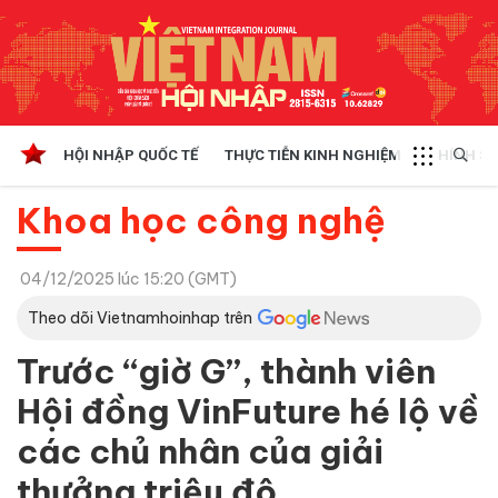
HỘI NHẬP QUỐC TẾ
THỰC TIỄN KINH NGHIỆM
CHÍNH SÁ
Khoa học công nghệ
04/12/2025 lúc 15:20 (GMT)
Theo dõi Vietnamhoinhap trên
Trước “giờ G”, thành viên
Hội đồng VinFuture hé lộ về
các chủ nhân của giải
thưởng triệu đô