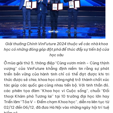
Giải thưởng Chính VinFuture 2024 thuộc về các nhà khoa
học có những đóng góp đột phá để thúc đẩy sự tiến bộ của
học sâu
Ở mùa giải thứ 5, thông điệp “Cùng vươn mình - Cùng thịnh
vượng” của VinFuture khẳng định niềm tin rằng sự phát
triển bền vững của hành tinh chỉ có thể đạt được khi tri
thức được sẻ chia, khoa học công nghệ trở thành chất xúc
tác giúp các quốc gia cùng nhau tiến bộ. Với tinh thần đó,
các phiên tọa đàm “Khoa học vì Cuộc sống”, chuỗi “Đối
thoại Khám phá Tương lai” tại 10 trường đại học lớn hay
Triển lãm “Tỏa V - Điểm chạm Khoa học”, diễn ra liên tục từ
02/12 đến 06/12, đã đưa Hà Nội vào những ngày hội trí tuệ
hiếm có.