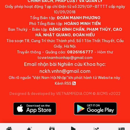
CHÍNH SÁCH, PHÁP LUẬT VÀ QUẢN LÝ
Giấy phép hoạt động Tạp chí Điện tử số 329/GP-BTTTT cấp ngày
10/09/2018.
Tổng Biên tập:
ĐOÀN MẠNH PHƯƠNG
Phó Tổng Biên tập:
HOÀNG MINH TIẾN
Ban Thư ký - Biên tập:
ĐẶNG ĐÌNH CHẤN, PHẠM THỦY, CAO
HÀ, NHẬT QUANG, ĐOÀN HIẾU
Tòa soạn:T8, Cung Trí thức Thành phố, Số 1 Tôn Thất Thuyết, Cầu
Giấy, Hà Nội.
Truyền thông - Quảng cáo:
0826166777
- Hòm thư:
tcvietnamhoinhap@gmail.com
Email nhận bài Nghiên cứu Khoa học:
nckh.vnhn@gmail.com
Ghi rõ nguồn "Việt Nam Hội Nhập" khi phát hành từ Website này.
Kênh RSS
Designed & developed by VIETNAMPEDIA.COM
©
AICMS v2022