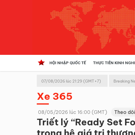
HỘI NHẬP QUỐC TẾ
THỰC TIỄN KINH NGH
HỘI NHẬP QUỐC TẾ
VĂN 
07/08/2026 lúc 21:29 (GMT+7)
Breaking N
Kinh tế hội nhập
Xe 365
Doanh nghiệp
NGHIÊN CỨU PHÁP LUẬT
THỰC
08/05/2026 lúc 16:00 (GMT)
Theo dõi
Triết lý “Ready Set F
trong hệ giá trị thươn