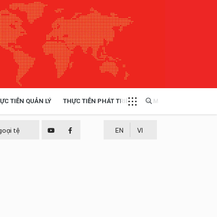
ỰC TIỄN QUẢN LÝ
THỰC TIỄN PHÁT TRIỂN
MULTIMEDIA
TÀI NGUYÊN - MÔI TRƯỜNG
goại tệ
EN
VI
THỰC TIỄN - KINH NGHIỆM