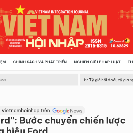
IỆM
CHÍNH SÁCH VÀ PHÁT TRIỂN
NGHIÊN CỨU PHÁP LUẬT
TH
HÓA XÃ HỘI
CHÍNH SÁCH
ews
Tỷ giá hối đoái, tỷ giá n
 TIỄN QUẢN LÝ
VIỆT NAM ĐIỂM ĐẾN
 Vietnamhoinhap trên
ord”: Bước chuyển chiến lược
g hiệu Ford