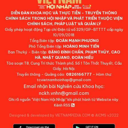
DIỄN ĐÀN KHOA HỌC VÀ THỰC TIỄN - TRUYỀN THÔNG
CHÍNH SÁCH TRONG HỘI NHẬP VÀ PHÁT TRIỂN THUỘC VIỆN
CHÍNH SÁCH, PHÁP LUẬT VÀ QUẢN LÝ
Giấy phép hoạt động Tạp chí Điện tử số 329/GP-BTTTT cấp ngày
10/09/2018.
Tổng Biên tập:
ĐOÀN MẠNH PHƯƠNG
Phó Tổng Biên tập:
HOÀNG MINH TIẾN
Ban Thư ký - Biên tập:
ĐẶNG ĐÌNH CHẤN, PHẠM THỦY, CAO
HÀ, NHẬT QUANG, ĐOÀN HIẾU
Tòa soạn:T8, Cung Trí thức Thành phố, Số 1 Tôn Thất Thuyết, Cầu
Giấy, Hà Nội.
Truyền thông - Quảng cáo:
0826166777
- Hòm thư:
tcvietnamhoinhap@gmail.com
Email nhận bài Nghiên cứu Khoa học:
nckh.vnhn@gmail.com
Ghi rõ nguồn "Việt Nam Hội Nhập" khi phát hành từ Website này.
Kênh RSS
Designed & developed by VIETNAMPEDIA.COM
©
AICMS v2022