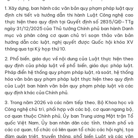
1. Xây dựng, ban hành các văn bản quy phạm pháp luật quy
định chi tiết và hướng dẫn thi hành Luật Công nghệ cao
thực hiện theo quy định tại Quyết định số 2835/QĐ-TTg
ngày 31/12/2025 của Thủ tướng Chính phủ ban hành Danh
mục và phân công cơ quan chủ trì soạn thảo văn bản
hướng dẫn các luật, nghị quyết được Quốc hội khóa XV
thông qua tại Kỳ họp thứ 10.
2. Phổ biến, giáo dục về nội dung của Luật thực hiện theo
quy định của pháp luật về phổ biến, giáo dục pháp luật.
Pháp điển hệ thống quy phạm pháp luật, rà soát, hệ thống
hóa văn bản quy phạm pháp luật thực hiện theo quy định
của Luật ban hành văn bản quy phạm pháp luật và các
quy định khác của Chính phủ.
3. Trong năm 2026 và các năm tiếp theo, Bộ Khoa học và
Công nghệ chủ trì, phối hợp với các bộ, cơ quan ngang bộ,
cơ quan thuộc Chính phủ, Ủy ban Trung ương Mặt trận Tổ
quốc Việt Nam, Ủy ban nhân dân các tỉnh, thành phố và
các cơ quan, tổ chức có liên quan tổ chức các hội nghị, tọa
đàm quán triệt, truyền thông, phổ biến Luật và các văn