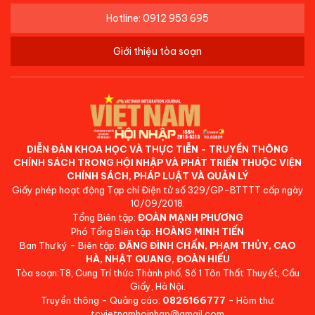
Hotline: 0912 953 695
Giới thiệu tòa soạn
DIỄN ĐÀN KHOA HỌC VÀ THỰC TIỄN - TRUYỀN THÔNG
CHÍNH SÁCH TRONG HỘI NHẬP VÀ PHÁT TRIỂN THUỘC VIỆN
CHÍNH SÁCH, PHÁP LUẬT VÀ QUẢN LÝ
Giấy phép hoạt động Tạp chí Điện tử số 329/GP-BTTTT cấp ngày
10/09/2018.
Tổng Biên tập:
ĐOÀN MẠNH PHƯƠNG
Phó Tổng Biên tập:
HOÀNG MINH TIẾN
Ban Thư ký - Biên tập:
ĐẶNG ĐÌNH CHẤN, PHẠM THỦY, CAO
HÀ, NHẬT QUANG, ĐOÀN HIẾU
Tòa soạn:T8, Cung Trí thức Thành phố, Số 1 Tôn Thất Thuyết, Cầu
Giấy, Hà Nội.
Truyền thông - Quảng cáo:
0826166777
- Hòm thư:
tcvietnamhoinhap@gmail.com