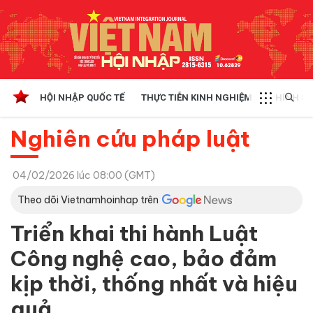
HỘI NHẬP QUỐC TẾ
THỰC TIỄN KINH NGHIỆM
CHÍNH SÁ
Nghiên cứu pháp luật
04/02/2026 lúc 08:00 (GMT)
Theo dõi Vietnamhoinhap trên
Triển khai thi hành Luật
Công nghệ cao, bảo đảm
kịp thời, thống nhất và hiệu
quả