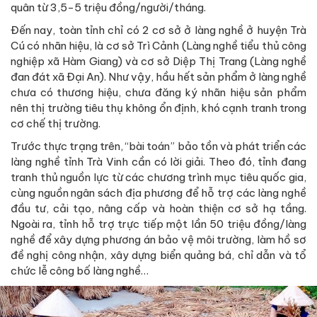
quân từ 3,5-5 triệu đồng/người/tháng.
Đến nay, toàn tỉnh chỉ có 2 cơ sở ở làng nghề ở huyện Trà
Cú có nhãn hiệu, là cơ sở Trì Cảnh (Làng nghề tiểu thủ công
nghiệp xã Hàm Giang) và cơ sở Diệp Thị Trang (Làng nghề
đan đát xã Đại An). Như vậy, hầu hết sản phẩm ở làng nghề
chưa có thương hiệu, chưa đăng ký nhãn hiệu sản phẩm
nên thị trường tiêu thụ không ổn định, khó cạnh tranh trong
cơ chế thị trường.
Trước thực trạng trên, “bài toán” bảo tồn và phát triển các
làng nghề tỉnh Trà Vinh cần có lời giải. Theo đó, tỉnh đang
tranh thủ nguồn lực từ các chương trình mục tiêu quốc gia,
cùng nguồn ngân sách địa phương để hỗ trợ các làng nghề
đầu tư, cải tạo, nâng cấp và hoàn thiện cơ sở hạ tầng.
Ngoài ra, tỉnh hỗ trợ trực tiếp một lần 50 triệu đồng/làng
nghề để xây dựng phương án bảo vệ môi trường, làm hồ sơ
đề nghị công nhận, xây dựng biển quảng bá, chỉ dẫn và tổ
chức lễ công bố làng nghề…