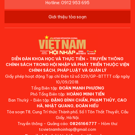
Hotline: 0912 953 695
Giới thiệu tòa soạn
DIỄN ĐÀN KHOA HỌC VÀ THỰC TIỄN - TRUYỀN THÔNG
CHÍNH SÁCH TRONG HỘI NHẬP VÀ PHÁT TRIỂN THUỘC VIỆN
CHÍNH SÁCH, PHÁP LUẬT VÀ QUẢN LÝ
Giấy phép hoạt động Tạp chí Điện tử số 329/GP-BTTTT cấp ngày
10/09/2018.
Tổng Biên tập:
ĐOÀN MẠNH PHƯƠNG
Phó Tổng Biên tập:
HOÀNG MINH TIẾN
Ban Thư ký - Biên tập:
ĐẶNG ĐÌNH CHẤN, PHẠM THỦY, CAO
HÀ, NHẬT QUANG, ĐOÀN HIẾU
Tòa soạn:T8, Cung Trí thức Thành phố, Số 1 Tôn Thất Thuyết, Cầu
Giấy, Hà Nội.
Truyền thông - Quảng cáo:
0826166777
- Hòm thư:
tcvietnamhoinhap@gmail.com