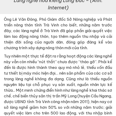
Làng nghề hoa kiểng Long Đức – (Ảnh:
Internet)
Ông Lê Văn Đông, Phó Giám đốc Sở Nông nghiệp và Phát
triển nông thôn tỉnh Trà Vinh cho biết, những năm trước
đây, các làng nghề ở Trà Vinh đã góp phần giải quyết việc
làm lao động nông thôn, tạo thêm nguồn thu nhập và cải
thiện đời sống của người dân, đóng góp đáng kể vào
chương trình xây dựng nông thôn mới của tỉnh.
Tuy nhiên một thực tế đặt ra rằng hoạt động các làng nghề
này vẫn còn nhiều “nút thắt” chưa được “tháo gỡ”. Phải kể
đến là được hình thành theo quy mô nhỏ lẻ, thiếu vốn đầu
tư thiết bị máy móc hiện đại… nên sản phẩm của các cơ sở
trong làng nghề không đa dạng. Cũng như là thiếu nguồn
nguyên liệu tại chỗ phục vụ sản xuất, nguồn nhân lực kế
thừa... Một minh chứng điển hình như làng nghề khai thác sơ
chế, chế biến thủy sản thị trấn Mỹ Long (huyện Cầu Ngang,
được UBND tỉnh Trà Vinh công nhận năm 2011), hiện nay cơ
sở làng nghề giảm hơn 50% so với những năm trước; giải
quyết việc làm cho trên 500 lao động, với thu nhập bình