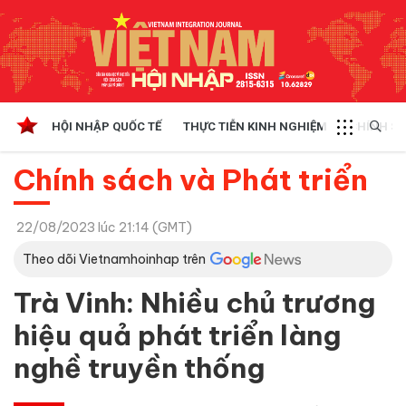
HỘI NHẬP QUỐC TẾ
THỰC TIỄN KINH NGHIỆM
CHÍNH SÁ
Chính sách và Phát triển
22/08/2023 lúc 21:14 (GMT)
Theo dõi Vietnamhoinhap trên
Trà Vinh: Nhiều chủ trương
hiệu quả phát triển làng
nghề truyền thống