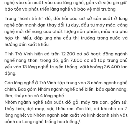
nghệ vào sản xuất vào các làng nghề, gắn với việc gìn giữ,
bảo tồn và phát triển làng nghề và bảo vệ môi trường.
Trong “hành trình” đó, đòi hỏi các cơ sở sản xuất ở làng
nghề cần mạnh dạn thay đổi tư duy, đầu tư máy móc, công
nghệ mới để nâng cao chất lượng sản phẩm, mẫu mã phù
hợp thị hiếu, đáp ứng nhu cầu thị trường trong nước và
hướng đến xuất khẩu.
Tỉnh Trà Vinh hiện có trên 12.200 cơ sở hoạt động ngành
nghề nông thôn; trong đó, gần 7.800 cơ sở tập trung chủ
yếu vào 13 làng nghề truyền thống, với khoảng 36.400 lao
động.
Các làng nghề ở Trà Vinh tập trung vào 3 nhóm ngành nghề
chính. Bao gồm Nhóm ngành nghề chế biến, bảo quản nông,
lâm, thủy sản có 4 làng nghề.
Nhóm ngành nghề sản xuất đồ gỗ, mây tre đan, gốm sứ,
thủy tinh, dệt may, sợi, thêu ren, đan lát, cơ khí nhỏ có 7
làng nghề; và Nhóm ngành sản xuất và kinh doanh sinh vật
cảnh có Làng nghề trồng hoa kiểng./.