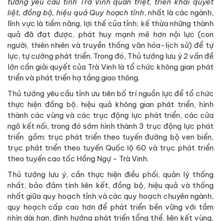
tướng yêu cầu tỉnh Trà Vinh quán triệt, triển khai quyết
liệt, đồng bộ, hiệu quả Quy hoạch tỉnh
, nhất là các ngành,
lĩnh vực là tiềm năng, lợi thế của tỉnh; kế thừa những thành
quả đã đạt được, phát huy mạnh mẽ hơn nội lực (con
người, thiên nhiên và truyền thống văn hóa-lịch sử) để tự
lực, tự cường phát triển. Trong đó, Thủ tướng lưu ý 2 vấn đề
lớn cần giải quyết của Trà Vinh là tổ chức không gian phát
triển và phát triển hạ tầng giao thông.
Thủ tướng yêu cầu tỉnh ưu tiên bố trí nguồn lực để tổ chức
thực hiện đồng bộ, hiệu quả không gian phát triển, hình
thành các vùng và các trục động lực phát triển, các cửa
ngõ kết nối, trong đó sớm hình thành 3 trục động lực phát
triển gồm: trục phát triển theo tuyến đường bộ ven biển,
trục phát triển theo tuyến Quốc lộ 60 và trục phát triển
theo tuyến cao tốc Hồng Ngự - Trà Vinh.
Thủ tướng lưu ý, cần thực hiện điều phối, quản lý thống
nhất, bảo đảm tính liên kết, đồng bộ, hiệu quả và thống
nhất giữa quy hoạch tỉnh và các quy hoạch chuyên ngành,
quy hoạch cấp cao hơn để phát triển bền vững với tầm
nhìn dài hạn, định hướng phát triển tổng thể, liên kết vùng,