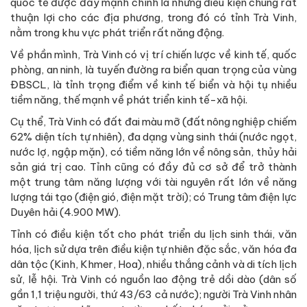
quốc tế được đẩy mạnh chính là những điều kiện chung rất
thuận lợi cho các địa phương, trong đó có tỉnh Trà Vinh,
nằm trong khu vực phát triển rất năng động.
Về phần mình, Trà Vinh có vị trí chiến lược về kinh tế, quốc
phòng, an ninh, là tuyến đường ra biển quan trọng của vùng
ĐBSCL, là tỉnh trọng điểm về kinh tế biển và hội tụ nhiều
tiềm năng, thế mạnh về phát triển kinh tế-xã hội.
Cụ thể, Trà Vinh có đất đai màu mỡ (đất nông nghiệp chiếm
62% diện tích tự nhiên), đa dạng vùng sinh thái (nước ngọt,
nước lợ, ngập mặn), có tiềm năng lớn về nông sản, thủy hải
sản giá trị cao. Tỉnh cũng có đầy đủ cơ sở để trở thành
một trung tâm năng lượng với tài nguyên rất lớn về năng
lượng tái tạo (điện gió, điện mặt trời); có Trung tâm điện lực
Duyên hải (4.900 MW).
Tỉnh có điều kiện tốt cho phát triển du lịch sinh thái, văn
hóa, lịch sử dựa trên điều kiện tự nhiên đặc sắc, văn hóa đa
dân tộc (Kinh, Khmer, Hoa), nhiều thắng cảnh và di tích lịch
sử, lễ hội. Trà Vinh có nguồn lao động trẻ dồi dào (dân số
gần 1,1 triệu người, thứ 43/63 cả nước); người Trà Vinh nhân