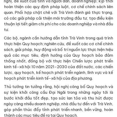
nghị, đề xuất của tỉnh và người dân, doanh nghiệp; kịp thời
hoàn thiện các quy định pháp luật, cơ chế chính sách liên
quan. Phối hợp chặt chẽ với Trà Vinh đánh giá thực trạng,
có các giải pháp cải thiện môi trường đầu tư, tạo điều kiện
thuận lợi tiết giảm chi phí cho các doanh nghiệp và nhà đầu
tư.
Các bộ, ngành cần hướng dẫn tỉnh Trà Vinh trong quá trình
thực hiện Quy hoạch; nghiên cứu, đề xuất các cơ chế chính
sách, giải pháp, huy động và bố trí nguồn lực thực hiện hiệu
quả các mục tiêu, định hướng của Quy hoạch bảo đảm
thống nhất, đồng bộ với thực hiện Chiến lược phát triển
kinh tế-xã hội 10 năm 2021-2030 của đất nước, các chiến
lược, quy hoạch, kế hoạch phát triển ngành, lĩnh vực và kế
hoạch phát triển kinh tế-xã hội của địa phương.
Thủ tướng tin tưởng rằng, hội nghị công bố Quy hoạch và
sự kiện khởi công cầu Đại Ngãi trong những ngày tới là
bước khởi đầu tốt đẹp, tạo sức lan tỏa và thu hút được
ngày càng nhiều doanh nghiệp, nhà đầu tư đến với Trà Vinh,
góp phần thúc đẩy tỉnh phát triển nhanh, bền vững, hoàn
thành các mục tiêu đề ra tại Quy hoạch.