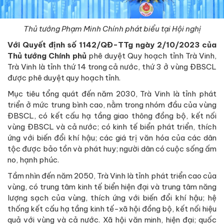
Thủ tướng Phạm Minh Chính phát biểu tại Hội nghị
Với Quyết định số 1142/QĐ-TTg ngày 2/10/2023 của
Thủ tướng Chính phủ
phê duyệt Quy hoạch tỉnh Trà Vinh,
Trà Vinh là tỉnh thứ 14 trong cả nước, thứ 3 ở vùng ĐBSCL
được phê duyệt quy hoạch tỉnh.
Mục tiêu tổng quát đến năm 2030, Trà Vinh là tỉnh phát
triển ở mức trung bình cao, nằm trong nhóm đầu của vùng
ĐBSCL, có kết cấu hạ tầng giao thông đồng bộ, kết nối
vùng ĐBSCL và cả nước; có kinh tế biển phát triển, thích
ứng với biến đổi khí hậu; các giá trị văn hóa của các dân
tộc được bảo tồn và phát huy; người dân có cuộc sống ấm
no, hạnh phúc.
Tầm nhìn đến năm 2050, Trà Vinh là tỉnh phát triển cao của
vùng, có trung tâm kinh tế biển hiện đại và trung tâm năng
lượng sạch của vùng, thích ứng với biến đổi khí hậu; hệ
thống kết cấu hạ tầng kinh tế-xã hội đồng bộ, kết nối hiệu
quả với vùng và cả nước. Xã hội văn minh, hiện đại; quốc