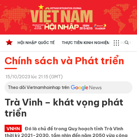
HỘI NHẬP QUỐC TẾ
THỰC TIỄN KINH NGHIỆM
CHÍNH SÁ
Chính sách và Phát triển
15/10/2023 lúc 21:15 (GMT)
Theo dõi Vietnamhoinhap trên
Trà Vinh – khát vọng phát
triển
VNHN
Đó là chủ đề trong Quy hoạch tỉnh Trà Vinh
thời kỳ 2021-2030, tầm nhìn đến năm 2050 vừa công