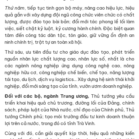
Thứ năm
, tiếp tục tinh gọn bộ máy, nâng cao hiệu lực, hiệu
quả gắn với xây dựng đội ngũ công chức viên chức có chất
lượng, được đào tạo bài bản; đổi mới tác phong lề lối làm
việc, siết chặt kỷ luật, kỷ cương hành chính. Đặc biệt quan
tâm đến công tác dân tộc, tôn giáo, giữ vững ổn định an
ninh chính trị, trật tự an toàn xã hội.
Thứ sáu, ưu tiên đầu tư cho giáo dục đào tạo, phát triển
nguồn nhân lực chất lượng cao, nhân lực số, nhất là cho
các ngành nông nghiệp ứng dụng công nghệ cao, nông
nghiệp hữu cơ, công nghiệp chế biến, chế tạo, năng lượng
tái tạo, du lịch, dịch vụ logistics... Xây dựng hệ sinh thái khởi
nghiệp, đổi mới sáng tạo của tỉnh, vườn ươm doanh nghiệp.
Đối với các bộ, ngành Trung ương,
Thủ tướng yêu cầu
triển khai hiệu quả chủ trương, đường lối của Đảng, chính
sách, pháp luật của Nhà nước, chỉ đạo của Chính phủ, Thủ
tướng Chính phủ; tạo môi trường đầu tư kinh doanh thuận
lợi trên cả nước, trong đó có tỉnh Trà Vinh.
Cùng với đó, cần giải quyết kịp thời, hiệu quả những kiến