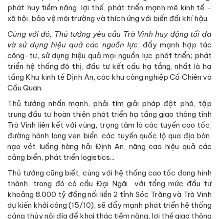
phát huy tiềm năng, lợi thế, phát triển mạnh mẽ kinh tế -
xã hội, bảo vệ môi trường và thích ứng với biến đối khí hậu.
Cùng với đó, Thủ tướng yêu cầu Trà Vinh huy động tối đa
và sử dụng hiệu quả các nguồn lực
; đẩy mạnh hợp tác
công-tư, sử dụng hiệu quả mọi nguồn lực phát triển; phát
triển hệ thống đô thị, đầu tư kết cấu hạ tầng, nhất là hạ
tầng Khu kinh tế Định An, các khu công nghiệp Cổ Chiên và
Cầu Quan.
Thủ tướng nhấn mạnh, phải tìm giải pháp đột phá, tập
trung đầu tư hoàn thiện phát triển hạ tầng giao thông tỉnh
Trà Vinh liên kết với vùng, trọng tâm là các tuyến cao tốc,
đường hành lang ven biển, các tuyến quốc lộ qua địa bàn,
nạo vét luồng hàng hải Định An, nâng cao hiệu quả các
cảng biển, phát triển logistics...
Thủ tướng cũng biết, cùng với hệ thống cao tốc đang hình
thành, trong đó có cầu Đại Ngãi với tổng mức đầu tư
khoảng 8.000 tỷ đồng nối liền 2 tỉnh Sóc Trăng và Trà Vinh
dự kiến khởi công (15/10), sẽ đẩy mạnh phát triển hệ thống
cảng thủy nội địa để khai thác tiềm năng, lợi thế giao thông