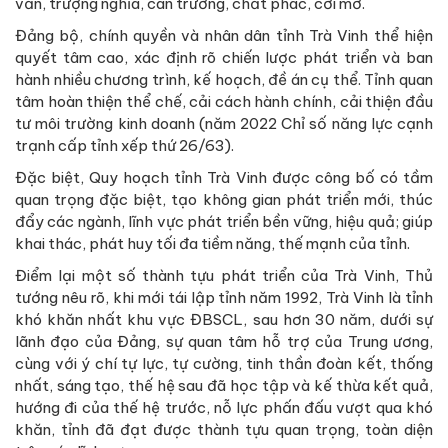
văn, trượng nghĩa, can trường, chất phác, cởi mở.
Đảng bộ, chính quyền và nhân dân tỉnh Trà Vinh thể hiện
quyết tâm cao, xác định rõ chiến lược phát triển và ban
hành nhiều chương trình, kế hoạch, đề án cụ thể. Tỉnh quan
tâm hoàn thiện thể chế, cải cách hành chính, cải thiện đầu
tư môi trường kinh doanh (năm 2022 Chỉ số năng lực cạnh
trạnh cấp tỉnh xếp thứ 26/63).
Đặc biệt, Quy hoạch tỉnh Trà Vinh được công bố có tầm
quan trọng đặc biệt, tạo không gian phát triển mới, thúc
đẩy các ngành, lĩnh vực phát triển bền vững, hiệu quả; giúp
khai thác, phát huy tối đa tiềm năng, thế mạnh của tỉnh.
Điểm lại một số thành tựu phát triển của Trà Vinh, Thủ
tướng nêu rõ, khi mới tái lập tỉnh năm 1992, Trà Vinh là tỉnh
khó khăn nhất khu vực ĐBSCL, sau hơn 30 năm, dưới sự
lãnh đạo của Đảng, sự quan tâm hỗ trợ của Trung ương,
cùng với ý chí tự lực, tự cường, tinh thần đoàn kết, thống
nhất, sáng tạo, thế hệ sau đã học tập và kế thừa kết quả,
hướng đi của thế hệ trước, nỗ lực phấn đấu vượt qua khó
khăn, tỉnh đã đạt được thành tựu quan trọng, toàn diện