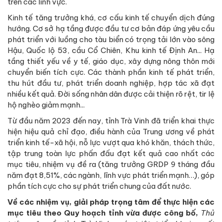
trên các lĩnh vực.
Kinh tế tăng trưởng khá, cơ cấu kinh tế chuyển dịch đúng
hướng. Cơ sở hạ tầng được đầu tư cơ bản đáp ứng yêu cầu
phát triển với luồng cho tàu biển có trọng tải lớn vào sông
Hậu, Quốc lộ 53, cầu Cổ Chiên, Khu kinh tế Định An... Hạ
tầng thiết yếu về y tế, giáo dục, xây dựng nông thôn mới
chuyển biến tích cực. Các thành phần kinh tế phát triển,
thu hút đầu tư, phát triển doanh nghiệp, hợp tác xã đạt
nhiều kết quả. Đời sống nhân dân được cải thiện rõ rệt, tir lệ
hộ nghèo giảm mạnh...
Từ đầu năm 2023 đến nay, tỉnh Trà Vinh đã triển khai thực
hiện hiệu quả chỉ đạo, điều hành của Trung ương về phát
triển kinh tế-xã hội, nỗ lực vượt qua khó khăn, thách thức,
tập trung toàn lực phấn đấu đạt kết quả cao nhất các
mục tiêu, nhiệm vụ đề ra (tăng trưởng GRDP 9 tháng đầu
năm đạt 8,51%, các ngành, lĩnh vực phát triển mạnh…), góp
phần tích cực cho sự phát triển chung của đất nước.
Về các nhiệm vụ, giải pháp trọng tâm để thực hiện các
mục tiêu theo Quy hoạch tỉnh vừa được công bố,
Thủ