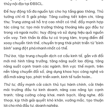
thủy nội địa tại ĐBSCL.
Để huy động tối đa nguồn lực cho hạ tầng giao thông, Thủ
tướng chỉ rõ 5 giải pháp: Tăng cường tiết kiệm chi, tăng
thu; Trung ương sẽ hỗ trợ cao nhất có thể; đẩy mạnh hợp
tác công tư; tạo môi trường thông thoáng kêu gọi đầu tư
trong và ngoài nước; huy động và sử dụng hiệu quả nguồn
vốn vay. Tinh thần là đầu tư có trọng tâm, trọng điểm để
xoay chuyển tình thế, chuyển trạng thái phát triển từ "bình
bình" sang đột phá nhanh nhất có thể.
Thứ ba
, tập trung chuyển dịch cơ cấu kinh tế, gắn với đổi
mới mô hình tăng trưởng, tăng năng suất lao động, tăng
năng suất cạnh tranh các ngành, lĩnh vực thế mạnh, trên
nền tảng chuyển đổi số, ứng dụng khoa học công nghệ và
đổi mới sáng tạo, phát triển xanh, kinh tế tuần hoàn...
Thứ tư,
đẩy mạnh cải cách thủ tục hành chính, cải thiện
môi trường đầu tư kinh doanh, nâng cao năng lực cạnh
tranh; tăng cường công khai, minh bạch, lắng nghe, đối
thoại, kịp thời giải quyết khó khăn, vướng mắc, tạo thuận
lợi cho nhà đầu tư, doanh nghiệp.