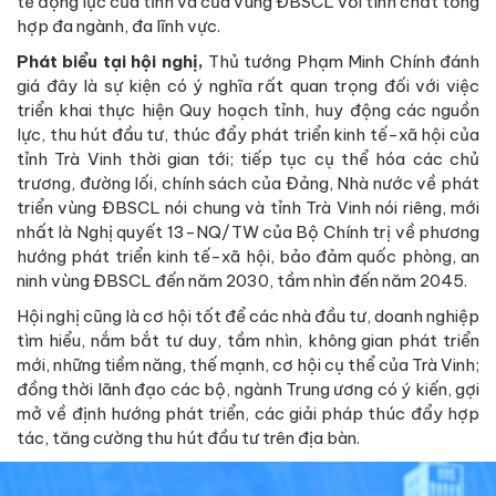
tế động lực của tỉnh và của vùng ĐBSCL với tính chất tổng
hợp đa ngành, đa lĩnh vực.
Phát biểu tại hội nghị,
Thủ tướng Phạm Minh Chính đánh
giá đây là sự kiện có ý nghĩa rất quan trọng đối với việc
triển khai thực hiện Quy hoạch tỉnh, huy động các nguồn
lực, thu hút đầu tư, thúc đẩy phát triển kinh tế-xã hội của
tỉnh Trà Vinh thời gian tới; tiếp tục cụ thể hóa các chủ
trương, đường lối, chính sách của Đảng, Nhà nước về phát
triển vùng ĐBSCL nói chung và tỉnh Trà Vinh nói riêng, mới
nhất là Nghị quyết 13-NQ/TW của Bộ Chính trị về phương
hướng phát triển kinh tế-xã hội, bảo đảm quốc phòng, an
ninh vùng ĐBSCL đến năm 2030, tầm nhìn đến năm 2045.
Hội nghị cũng là cơ hội tốt để các nhà đầu tư, doanh nghiệp
tìm hiểu, nắm bắt tư duy, tầm nhìn, không gian phát triển
mới, những tiềm năng, thế mạnh, cơ hội cụ thể của Trà Vinh;
đồng thời lãnh đạo các bộ, ngành Trung ương có ý kiến, gợi
mở về định hướng phát triển, các giải pháp thúc đẩy hợp
tác, tăng cường thu hút đầu tư trên địa bàn.