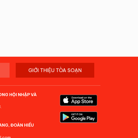
GIỚI THIỆU TÒA SOẠN
ONG HỘI NHẬP VÀ
.
ANG, ĐOÀN HIẾU
l.com