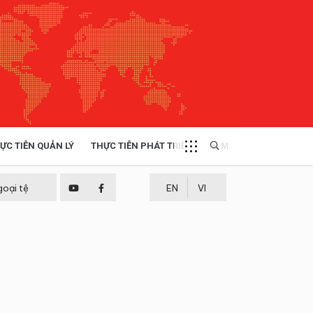
ỰC TIỄN QUẢN LÝ
THỰC TIỄN PHÁT TRIỂN
MULTIMEDIA
TÀI NGUYÊN - MÔI TRƯỜNG
goại tệ
EN
VI
THỰC TIỄN - KINH NGHIỆM