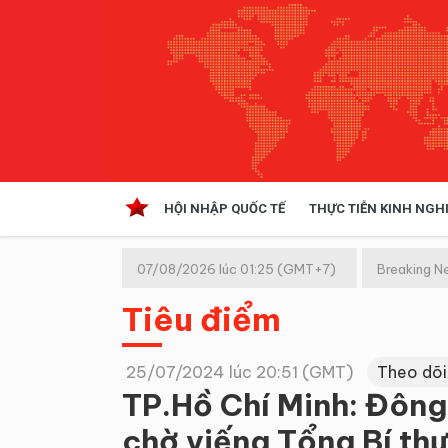
HỘI NHẬP QUỐC TẾ
THỰC TIỄN KINH NGH
HỘI NHẬP QUỐC TẾ
VĂN 
07/08/2026 lúc 01:25 (GMT+7)
Breaking N
Kinh tế hội nhập
Tiêu điểm
Doanh nghiệp
NGHIÊN CỨU PHÁP LUẬT
THỰC
25/07/2024 lúc 20:51 (GMT)
Theo dõi
TP.Hồ Chí Minh: Đông
chờ viếng Tổng Bí th