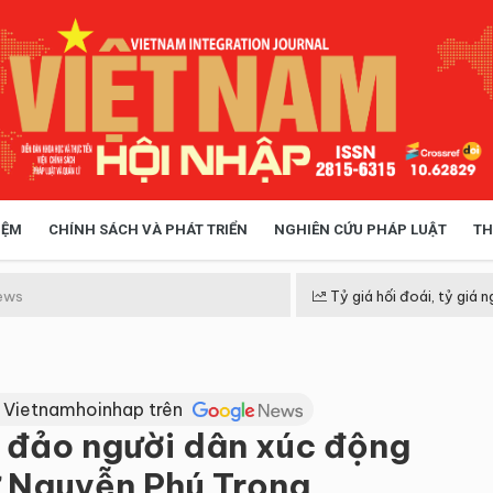
IỆM
CHÍNH SÁCH VÀ PHÁT TRIỂN
NGHIÊN CỨU PHÁP LUẬT
TH
HÓA XÃ HỘI
CHÍNH SÁCH
ews
Tỷ giá hối đoái, tỷ giá n
 TIỄN QUẢN LÝ
VIỆT NAM ĐIỂM ĐẾN
 Vietnamhoinhap trên
 đảo người dân xúc động
ư Nguyễn Phú Trọng