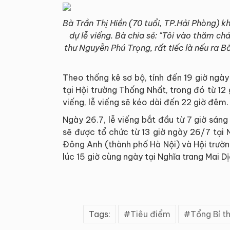
Bà Trần Thị Hiền (70 tuổi, TP.Hải Phòng) 
dự lễ viếng. Bà chia sẻ: "Tôi vào thăm 
thư Nguyễn Phú Trọng, rất tiếc là nếu ra B
Theo thống kê sơ bộ, tính đến 19 giờ ngày
tại Hội trường Thống Nhất, trong đó từ 12
viếng, lễ viếng sẽ kéo dài đến 22 giờ đêm
Ngày 26.7, lễ viếng bắt đầu từ 7 giờ sáng
sẽ được tổ chức từ 13 giờ ngày 26/7 tại 
Đông Anh (thành phố Hà Nội) và Hội trườn
lúc 15 giờ cùng ngày tại Nghĩa trang Mai D
Tags:
Tiêu điểm
Tổng Bí t