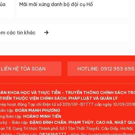
của
Mãi mãi xứng danh bộ đội cụ Hồ
m các tin khác
LIÊN HỆ TÒA SOẠN
HOTLINE: 0912 953 695
ĐÀN KHOA HỌC VÀ THỰC TIỄN - TRUYỀN THÔNG CHÍNH SÁCH TR
TRIỂN THUỘC VIỆN CHÍNH SÁCH, PHÁP LUẬT VÀ QUẢN LÝ
hép hoạt động Tạp chí Điện tử số 329/GP-BTTTT cấp ngày 10/09/2018
iên tập:
ĐOÀN MẠNH PHƯƠNG
ng Biên tập:
HOÀNG MINH TIẾN
ư ký - Biên tập:
ĐẶNG ĐÌNH CHẤN, PHẠM THỦY, CAO HÀ, NHẬT QU
ạn:T8, Cung Trí thức Thành phố, Số 1 Tôn Thất Thuyết, Cầu Giấy, Hà Nội.
 thông - Quảng cáo:
0826166777
- Hòm thư: tcvietnamhoinhap@gmai