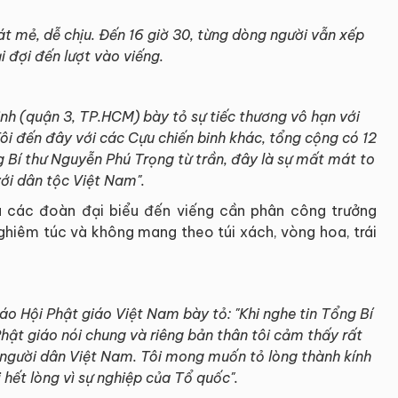
t mẻ, dễ chịu. Đến 16 giờ 30, từng dòng người vẫn xếp
ại đợi đến lượt vào viếng.
h (quận 3, TP.HCM) bày tỏ sự tiếc thương vô hạn với
Tôi đến đây với các Cựu chiến binh khác, tổng cộng có 12
g Bí thư Nguyễn Phú Trọng từ trần, đây là sự mất mát to
với dân tộc Việt Nam".
à các đoàn đại biểu đến viếng cần phân công trưởng
ghiêm túc và không mang theo túi xách, vòng hoa, trái
o Hội Phật giáo Việt Nam bày tỏ: "Khi nghe tin Tổng Bí
hật giáo nói chung và riêng bản thân tôi cảm thấy rất
 người dân Việt Nam. Tôi mong muốn tỏ lòng thành kính
 hết lòng vì sự nghiệp của Tổ quốc".