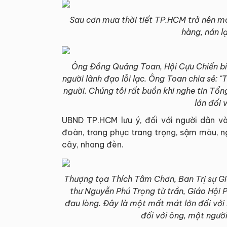
Sau cơn mưa thời tiết TP.HCM trở nên má
hàng, nán l
Ông Đồng Quảng Toan, Hội Cựu Chiến bin
người lãnh đạo lỗi lạc. Ông Toan chia sẻ: "
người. Chúng tôi rất buồn khi nghe tin Tổn
lớn đối 
UBND TP.HCM lưu ý, đối với người dân v
đoàn, trang phục trang trọng, sậm màu, n
cây, nhang đèn.
Thượng tọa Thích Tâm Chơn, Ban Trị sự Giá
thư Nguyễn Phú Trọng từ trần, Giáo Hội P
đau lòng. Đây là một mất mát lớn đối với
đối với ông, một người