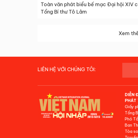
Toàn văn phát biểu bế mạc Đại hội XIV 
Tổng Bí thư Tô Lâm
Xem thê
LIÊN HỆ VỚI CHÚNG TÔI:
DIỄN 
PHÁT 
Giấy p
Tổng B
Phó Tổ
Ban Th
Tòa so
Truyền