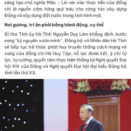
sáng tạo chủ nghĩa Mác - Lê-nin vào thực tiễn của đồng
chí là nguồn cảm hứng quý báu cho công tác xây dựng
Đảng và xây dựng đất nước trong tình hình mới.
Noi gương, tri ân phải bằng hành động, cụ thể
Bí thư Tỉnh ủy Hà Tĩnh Nguyễn Duy Lâm khẳng định, bước
sang “kỷ nguyên vươn mình”, Đảng bộ và Nhân dân Hà Tĩnh
sẽ tiếp tục kế thừa, phát huy truyền thống cách mạng vẻ
vang của đồng chí Hà Huy Tập, nỗ lực đoàn kết, ý chí tự
lực, tự cường, quyết tâm thực hiện thắng lợi Nghị quyết Đại
hội XIV của Đảng và Nghị quyết Đại hội đại biểu Đảng bộ
tỉnh lần thứ XX.