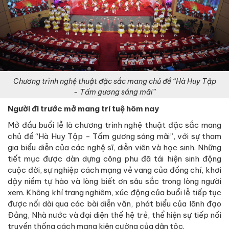
C
hương trình nghệ thuật đặc sắc mang chủ đề “Hà Huy Tập
- Tấm gương sáng mãi”
Người đi trước mở mang trí tuệ hôm nay
Mở đầu buổi lễ là chương trình nghệ thuật đặc sắc mang
chủ đề “Hà Huy Tập - Tấm gương sáng mãi”, với sự tham
gia biểu diễn của các nghệ sĩ, diễn viên và học sinh. Những
tiết mục được dàn dựng công phu đã tái hiện sinh động
cuộc đời, sự nghiệp cách mạng vẻ vang của đồng chí, khơi
dậy niềm tự hào và lòng biết ơn sâu sắc trong lòng người
xem. Không khí trang nghiêm, xúc động của buổi lễ tiếp tục
được nối dài qua các bài diễn văn, phát biểu của lãnh đạo
Đảng, Nhà nước và đại diện thế hệ trẻ, thể hiện sự tiếp nối
truyền thống cách mạng kiên cường của dân tộc.