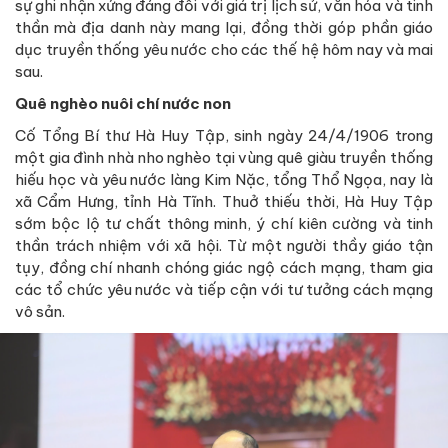
sự ghi nhận xứng đáng đối với giá trị lịch sử, văn hóa và tinh
thần mà địa danh này mang lại, đồng thời góp phần giáo
dục truyền thống yêu nước cho các thế hệ hôm nay và mai
sau.
Quê nghèo nuôi chí nước non
Cố Tổng Bí thư Hà Huy Tập, sinh ngày 24/4/1906 trong
một gia đình nhà nho nghèo tại vùng quê giàu truyền thống
hiếu học và yêu nước làng Kim Nặc, tổng Thổ Ngọa, nay là
xã Cẩm Hưng, tỉnh Hà Tĩnh. Thuở thiếu thời, Hà Huy Tập
sớm bộc lộ tư chất thông minh, ý chí kiên cường và tinh
thần trách nhiệm với xã hội. Từ một người thầy giáo tận
tụy, đồng chí nhanh chóng giác ngộ cách mạng, tham gia
các tổ chức yêu nước và tiếp cận với tư tưởng cách mạng
vô sản.