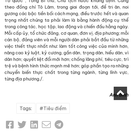
Tổ quốc”, Tổng Bí thư, Chủ tịch nước khẩng định. Cũng
theo đồng chí Tô Lâm, trong giai đoạn tới, để tri ân, noi
gương các bậc tiền bối cách mạng, điều trước hết và quan
trọng nhất chúng ta phải làm là bằng hành động cụ thể
trong công tác, học tập, lao động và chiến đấu hằng ngày.
Mỗi cấp ủy, tổ chức đảng, cơ quan, đơn vị, địa phương; mỗi
cán bộ, đảng viên và mỗi người dân phải bắt đầu từ những
việc thiết thực nhất như: làm tốt công việc của mình hơn,
nâng cao kỷ luật, kỷ cương, gần dân, trọng dân, hiểu dân, vì
dân hơn; quyết liệt đổi mới hơn; chống lãng phí, tiêu cực, trì
trệ và bệnh hình thức mạnh mẽ hơn; góp phần tạo ra những
chuyển biến thực chất trong từng ngành, từng lĩnh vực,
từng địa phương./.
Anh Bình
Tags:
Tiêu điểm