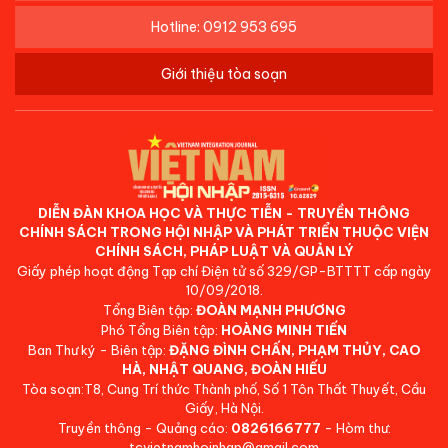
Hotline: 0912 953 695
Giới thiệu tòa soạn
DIỄN ĐÀN KHOA HỌC VÀ THỰC TIỄN - TRUYỀN THÔNG
CHÍNH SÁCH TRONG HỘI NHẬP VÀ PHÁT TRIỂN THUỘC VIỆN
CHÍNH SÁCH, PHÁP LUẬT VÀ QUẢN LÝ
Giấy phép hoạt động Tạp chí Điện tử số 329/GP-BTTTT cấp ngày
10/09/2018.
Tổng Biên tập:
ĐOÀN MẠNH PHƯƠNG
Phó Tổng Biên tập:
HOÀNG MINH TIẾN
Ban Thư ký - Biên tập:
ĐẶNG ĐÌNH CHẤN, PHẠM THỦY, CAO
HÀ, NHẬT QUANG, ĐOÀN HIẾU
Tòa soạn:T8, Cung Trí thức Thành phố, Số 1 Tôn Thất Thuyết, Cầu
Giấy, Hà Nội.
Truyền thông - Quảng cáo:
0826166777
- Hòm thư:
tcvietnamhoinhap@gmail.com