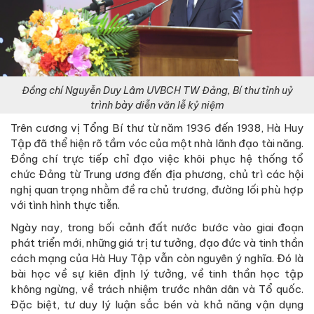
Đồng chí Nguyễn Duy Lâm UVBCH TW Đảng, Bí thư tỉnh uỷ
trình bày diễn văn lễ kỷ niệm
Trên cương vị Tổng Bí thư từ năm 1936 đến 1938, Hà Huy
Tập đã thể hiện rõ tầm vóc của một nhà lãnh đạo tài năng.
Đồng chí trực tiếp chỉ đạo việc khôi phục hệ thống tổ
chức Đảng từ Trung ương đến địa phương, chủ trì các hội
nghị quan trọng nhằm đề ra chủ trương, đường lối phù hợp
với tình hình thực tiễn.
Ngày nay, trong bối cảnh đất nước bước vào giai đoạn
phát triển mới, những giá trị tư tưởng, đạo đức và tinh thần
cách mạng của Hà Huy Tập vẫn còn nguyên ý nghĩa. Đó là
bài học về sự kiên định lý tưởng, về tinh thần học tập
không ngừng, về trách nhiệm trước nhân dân và Tổ quốc.
Đặc biệt, tư duy lý luận sắc bén và khả năng vận dụng