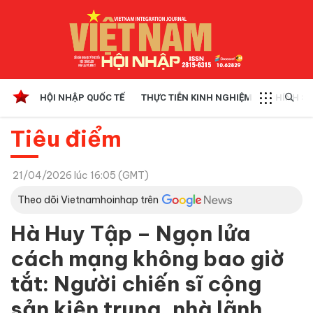
HỘI NHẬP QUỐC TẾ
THỰC TIỄN KINH NGHIỆM
CHÍNH SÁ
Tiêu điểm
21/04/2026 lúc 16:05 (GMT)
Theo dõi Vietnamhoinhap trên
Hà Huy Tập – Ngọn lửa
cách mạng không bao giờ
tắt: Người chiến sĩ cộng
sản kiên trung, nhà lãnh