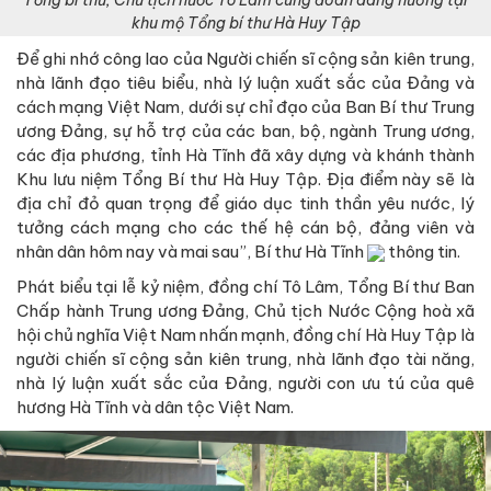
khu mộ Tổng bí thư Hà Huy Tập
Để ghi nhớ công lao của Người chiến sĩ cộng sản kiên trung,
nhà lãnh đạo tiêu biểu, nhà lý luận xuất sắc của Đảng và
cách mạng Việt Nam, dưới sự chỉ đạo của Ban Bí thư Trung
ương Đảng, sự hỗ trợ của các ban, bộ, ngành Trung ương,
các địa phương, tỉnh Hà Tĩnh đã xây dựng và khánh thành
Khu lưu niệm Tổng Bí thư Hà Huy Tập. Địa điểm này sẽ là
địa chỉ đỏ quan trọng để giáo dục tinh thần yêu nước, lý
tưởng cách mạng cho các thế hệ cán bộ, đảng viên và
nhân dân hôm nay và mai sau”, Bí thư Hà Tĩnh
thông tin.
Phát biểu tại lễ kỷ niệm, đồng chí Tô Lâm, Tổng Bí thư Ban
Chấp hành Trung ương Đảng, Chủ tịch Nước Cộng hoà xã
hội chủ nghĩa Việt Nam nhấn mạnh, đồng chí Hà Huy Tập là
người chiến sĩ cộng sản kiên trung, nhà lãnh đạo tài năng,
nhà lý luận xuất sắc của Đảng, người con ưu tú của quê
hương Hà Tĩnh và dân tộc Việt Nam.