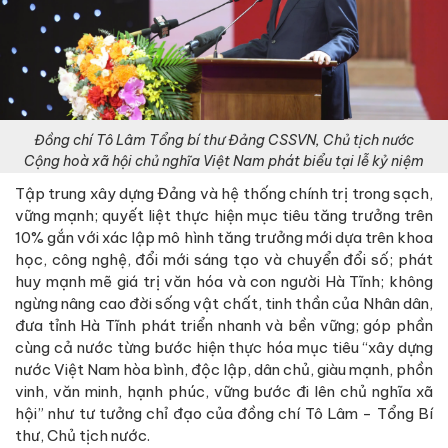
Đồng chí Tô Lâm Tổng bí thư Đảng CSSVN, Chủ tịch nước
Cộng hoà xã hội chủ nghĩa Việt Nam phát biểu tại lễ kỷ niệm
Tập trung xây dựng Đảng và hệ thống chính trị trong sạch,
vững mạnh; quyết liệt thực hiện mục tiêu tăng trưởng trên
10% gắn với xác lập mô hình tăng trưởng mới dựa trên khoa
học, công nghệ, đổi mới sáng tạo và chuyển đổi số; phát
huy mạnh mẽ giá trị văn hóa và con người Hà Tĩnh; không
ngừng nâng cao đời sống vật chất, tinh thần của Nhân dân,
đưa tỉnh Hà Tĩnh phát triển nhanh và bền vững; góp phần
cùng cả nước từng bước hiện thực hóa mục tiêu “xây dựng
nước Việt Nam hòa bình, độc lập, dân chủ, giàu mạnh, phồn
vinh, văn minh, hạnh phúc, vững bước đi lên chủ nghĩa xã
hội” như tư tưởng chỉ đạo của đồng chí Tô Lâm - Tổng Bí
thư, Chủ tịch nước.