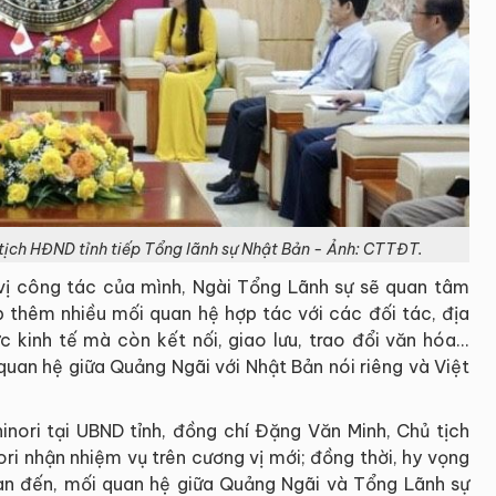
ủ tịch HĐND tỉnh tiếp Tổng lãnh sự Nhật Bản - Ảnh: CTTĐT.
vị công tác của mình, Ngài Tổng Lãnh sự sẽ quan tâm
ập thêm nhiều mối quan hệ hợp tác với các đối tác, địa
 kinh tế mà còn kết nối, giao lưu, trao đổi văn hóa...
uan hệ giữa Quảng Ngãi với Nhật Bản nói riêng và Việt
nori tại UBND tỉnh, đồng chí Đặng Văn Minh, Chủ tịch
i nhận nhiệm vụ trên cương vị mới; đồng thời, hy vọng
 gian đến, mối quan hệ giữa Quảng Ngãi và Tổng Lãnh sự