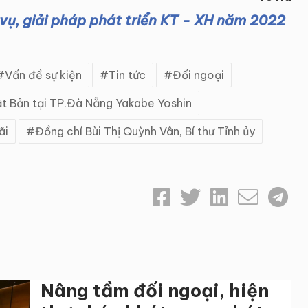
vụ, giải pháp phát triển KT - XH năm 2022
Vấn đề sự kiện
Tin tức
Đối ngoại
t Bản tại TP.Đà Nẵng Yakabe Yoshin
ãi
Đồng chí Bùi Thị Quỳnh Vân, Bí thư Tỉnh ủy
Nâng tầm đối ngoại, hiện