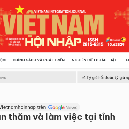
IỆM
CHÍNH SÁCH VÀ PHÁT TRIỂN
NGHIÊN CỨU PHÁP LUẬT
TH
HÓA XÃ HỘI
CHÍNH SÁCH
ews
Tỷ giá hối đoái, tỷ giá n
 TIỄN QUẢN LÝ
VIỆT NAM ĐIỂM ĐẾN
Vietnamhoinhap trên
 thăm và làm việc tại tỉnh