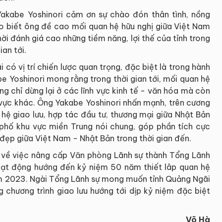
akabe Yoshinori cảm ơn sự chào đón thân tình, nồng
ho biết ông đề cao mối quan hệ hữu nghị giữa Việt Nam
i đánh giá cao những tiềm năng, lợi thế của tỉnh trong
ian tới.
có vị trí chiến lược quan trọng, đặc biệt là trong hành
be Yoshinori mong rằng trong thời gian tới, mối quan hệ
g chỉ dừng lại ở các lĩnh vực kinh tế - văn hóa mà còn
h vực khác. Ông Yakabe Yoshinori nhấn mạnh, trên cương
hệ giao lưu, hợp tác đầu tư, thương mại giữa Nhật Bản
h phố khu vực miền Trung nói chung, góp phần tích cực
 đẹp giữa Việt Nam - Nhật Bản trong thời gian đến.
n về việc nâng cấp Văn phòng Lãnh sự thành Tổng Lãnh
oạt động hướng đến kỷ niệm 50 năm thiết lâp quan hệ
m 2023. Ngài Tổng Lãnh sự mong muốn tỉnh Quảng Ngãi
 chương trình giao lưu hướng tới dịp kỷ niệm đặc biệt
Võ Hà