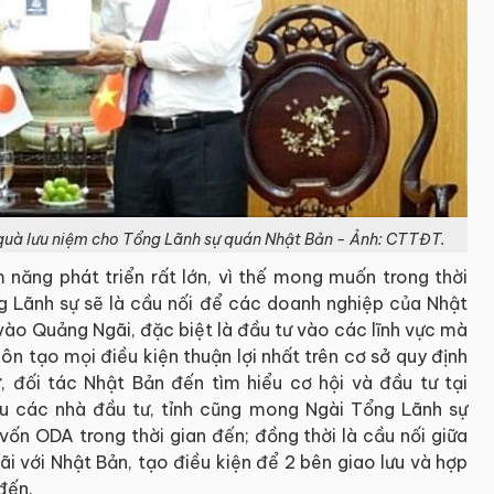
quà lưu niệm cho Tổng Lãnh sự quán Nhật Bản - Ảnh: CTTĐT.
 năng phát triển rất lớn, vì thế mong muốn trong thời
ng Lãnh sự sẽ là cầu nối để các doanh nghiệp của Nhật
vào Quảng Ngãi, đặc biệt là đầu tư vào các lĩnh vực mà
n tạo mọi điều kiện thuận lợi nhất trên cơ sở quy định
, đối tác Nhật Bản đến tìm hiểu cơ hội và đầu tư tại
iệu các nhà đầu tư, tỉnh cũng mong Ngài Tổng Lãnh sự
vốn ODA trong thời gian đến; đồng thời là cầu nối giữa
i với Nhật Bản, tạo điều kiện để 2 bên giao lưu và hợp
 đến.