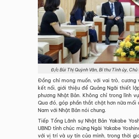
Đ/c Bùi Thị Quỳnh Vân, Bí thư Tỉnh ủy, Ch
Đồng chí mong muốn, với vai trò, cương 
kết nối, giới thiệu để Quảng Ngãi thiết l
phương Nhật Bản. Không chỉ trong lĩnh vực
Qua đó, góp phần thắt chặt hơn nữa mối q
Nam với Nhật Bản nói chung.
Tiếp Tổng Lãnh sự Nhật Bản Yakabe Yoshi
UBND tỉnh chúc mừng Ngài Yakabe Yoshinor
với vị trí và uy tín của mình, trong thời