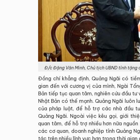
Đ/c Đặng Văn Minh, Chủ tịch UBND tỉnh tặng 
Đồng chí khẳng định, Quảng Ngãi có tiềm
gian đến với cương vị của mình, Ngài Tổ
Bản tiếp tục quan tâm, nghiên cứu đầu tư 
Nhật Bản có thế mạnh. Quảng Ngãi luôn luô
của pháp luật, để hỗ trợ các nhà đầu tư
Quảng Ngãi. Ngoài việc kêu gọi, giới th
quan tâm, để hỗ trợ nhiều hơn nữa nguồn 
các cơ quan, doanh nghiệp tỉnh Quảng Ngã
tác trên nhiều lĩnh vực hơn trong thời gian