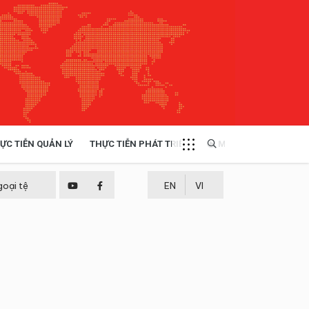
ỰC TIỄN QUẢN LÝ
THỰC TIỄN PHÁT TRIỂN
MULTIMEDIA
TÀI NGUYÊN - MÔI TRƯỜNG
goại tệ
EN
VI
THỰC TIỄN - KINH NGHIỆM