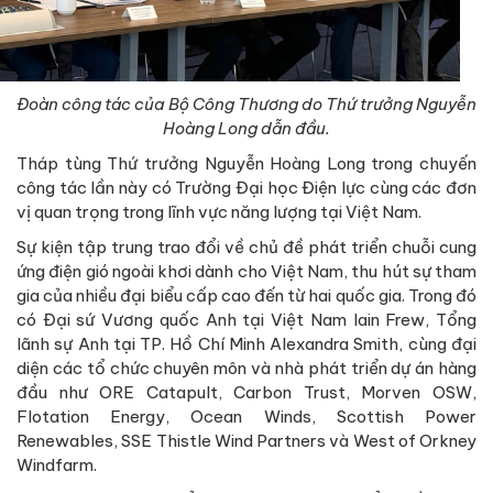
Đoàn công tác của Bộ Công Thương do Thứ trưởng Nguyễn
Hoàng Long dẫn đầu.
Tháp tùng Thứ trưởng Nguyễn Hoàng Long trong chuyến
công tác lần này có Trường Đại học Điện lực cùng các đơn
vị quan trọng trong lĩnh vực năng lượng tại Việt Nam.
Sự kiện tập trung trao đổi về chủ đề phát triển chuỗi cung
ứng điện gió ngoài khơi dành cho Việt Nam, thu hút sự tham
gia của nhiều đại biểu cấp cao đến từ hai quốc gia. Trong đó
có Đại sứ Vương quốc Anh tại Việt Nam Iain Frew, Tổng
lãnh sự Anh tại TP. Hồ Chí Minh Alexandra Smith, cùng đại
diện các tổ chức chuyên môn và nhà phát triển dự án hàng
đầu như ORE Catapult, Carbon Trust, Morven OSW,
Flotation Energy, Ocean Winds, Scottish Power
Renewables, SSE Thistle Wind Partners và West of Orkney
Windfarm.