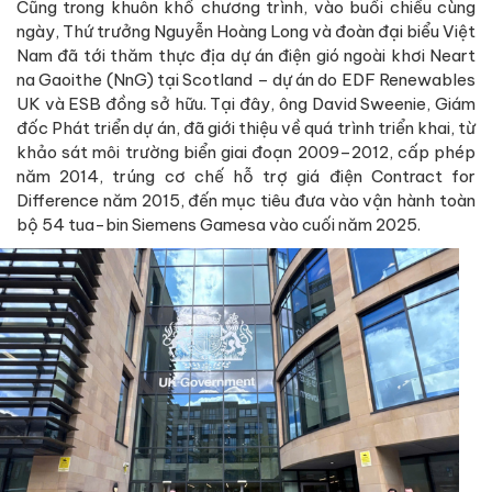
Cũng trong khuôn khổ chương trình, vào buổi chiều cùng
ngày, Thứ trưởng Nguyễn Hoàng Long và đoàn đại biểu Việt
Nam đã tới thăm thực địa dự án điện gió ngoài khơi Neart
na Gaoithe (NnG) tại Scotland – dự án do EDF Renewables
UK và ESB đồng sở hữu. Tại đây, ông David Sweenie, Giám
đốc Phát triển dự án, đã giới thiệu về quá trình triển khai, từ
khảo sát môi trường biển giai đoạn 2009–2012, cấp phép
năm 2014, trúng cơ chế hỗ trợ giá điện Contract for
Difference năm 2015, đến mục tiêu đưa vào vận hành toàn
bộ 54 tua-bin Siemens Gamesa vào cuối năm 2025.