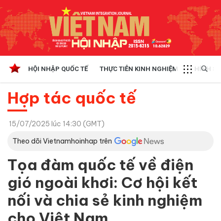
HỘI NHẬP QUỐC TẾ
THỰC TIỄN KINH NGHIỆM
CHÍNH SÁ
Hợp tác quốc tế
15/07/2025 lúc 14:30 (GMT)
Theo dõi Vietnamhoinhap trên
Tọa đàm quốc tế về điện
gió ngoài khơi: Cơ hội kết
nối và chia sẻ kinh nghiệm
cho Việt Nam