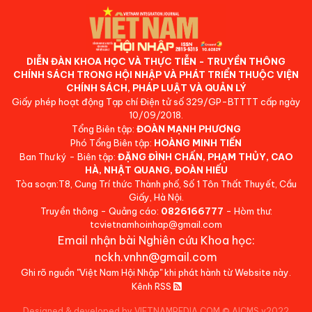
DIỄN ĐÀN KHOA HỌC VÀ THỰC TIỄN - TRUYỀN THÔNG
CHÍNH SÁCH TRONG HỘI NHẬP VÀ PHÁT TRIỂN THUỘC VIỆN
CHÍNH SÁCH, PHÁP LUẬT VÀ QUẢN LÝ
Giấy phép hoạt động Tạp chí Điện tử số 329/GP-BTTTT cấp ngày
10/09/2018.
Tổng Biên tập:
ĐOÀN MẠNH PHƯƠNG
Phó Tổng Biên tập:
HOÀNG MINH TIẾN
Ban Thư ký - Biên tập:
ĐẶNG ĐÌNH CHẤN, PHẠM THỦY, CAO
HÀ, NHẬT QUANG, ĐOÀN HIẾU
Tòa soạn:T8, Cung Trí thức Thành phố, Số 1 Tôn Thất Thuyết, Cầu
Giấy, Hà Nội.
Truyền thông - Quảng cáo:
0826166777
- Hòm thư:
tcvietnamhoinhap@gmail.com
Email nhận bài Nghiên cứu Khoa học:
nckh.vnhn@gmail.com
Ghi rõ nguồn "Việt Nam Hội Nhập" khi phát hành từ Website này.
Kênh RSS
Designed & developed by VIETNAMPEDIA.COM
©
AICMS v2022