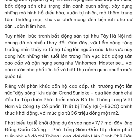
bất động sản chú trọng đến cảnh quan sống, xây dựng
những mô hình hồ điều hòa, vườn tự nhiên, mở thêm trung
tâm thương mại, khu vui chơi mang đến tiện ích cho cư
dân… còn hiếm hơn.
Tuy nhiên, bức tranh bất động sản tại khu Tây Hà Nội nói
chung đã có nhiều thay đổi. Gần đây, với tiềm năng tăng
trưởng nhìn thấy rõ từ hạ tầng lẫn nguồn cầu, khu vực này
đang hút những tên tuổi lớn trong lĩnh vực bất động sản
cao cấp và cận hạng sang như Vinhomes, Masterise… với
các dự án nhà phố liên kế và biệt thự cảnh quan chuẩn mực
quốc tế.
Riêng với phân khúc căn hộ cao cấp, thị trường một lần
nữa “dậy sóng” khi dự án Grand Sunlake - của liên danh chủ
đầu tư Tập đoàn Phát triển nhà & Đô thị Thăng Long Việt
Nam và Công ty Cổ phần Thiết bị Thủy lợi (HESCO) chính
thức khởi động, với mức giá từ 36 triệu đồng một m2.
Phát biểu tại lễ khởi động dự án vào ngày 7/7 mới đây, ông
Đồng Quốc Cường – Phó Tổng Giám Đốc tập đoàn phát
triển nhà và đô thị Thăng Long, đại diện Liên Danh Chủ Đầu