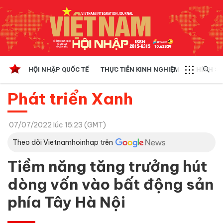
HỘI NHẬP QUỐC TẾ
THỰC TIỄN KINH NGHIỆM
CHÍNH SÁ
Phát triển Xanh
07/07/2022 lúc 15:23 (GMT)
Theo dõi Vietnamhoinhap trên
Tiềm năng tăng trưởng hút
dòng vốn vào bất động sản
phía Tây Hà Nội