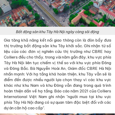
Bất động sản khu Tây Hà Nội ngày càng sôi động
Gia tăng khả năng kết nối giao thông còn là đòn bẩy đưa
thị trường bất động sản khu Tây khởi sắc. Ghi nhận từ số
liệu của các đơn vị nghiên cứu thị trường như CBRE hay
Colliers đều cho thấy, trong vài năm gần đây, khu vực phía
Tây Hà Nội liên tục chiếm vị thế so với khu vực phía Đông
và Đông Bắc. Bà Nguyễn Hoài An, Giám đốc CBRE Hà Nội
nhấn mạnh: Với hạ tầng khá hoàn thiện, khu Tây vẫn sẽ là
điểm đến được nhiều người lựa chọn thay vì các khu vực
khác như khu Nam và khu Đông vẫn đang trong quá trình
hoàn thiện dần về hạ tầng. Báo cáo năm 2021 của Colliers
International Việt Nam ghi nhận "người mua tại khu vực
phía Tây Hà Nội đang có sự quan tâm đặc biệt đối với các
dự án căn hộ cao cấp".