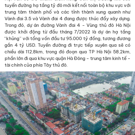
tuyến đường hạ tầng tỷ đô mới kết nối toàn bộ khu vực với
trung tâm thành phố và các tỉnh thành xung quanh như
Vành đai 3.5 và Vành đai 4 đang được thúc đẩy xây dựng.
Trong đó, dự án đường Vành đai 4 - Vùng thủ đô Hà Nội
được khởi động từ đầu tháng 7/2022 là dự án hạ tầng
“khủng” với tổng vốn đầu tư 95.000 tỷ đồng, tương đương
gần 4 tỷ USD. Tuyến đường đi trực tiếp xuyên qua sẽ có
chiều dài 112,8km, trong đó đoạn qua TP Hà Nội 58,2km,
phần lớn đi qua khu vực quận Hà Đông - trung tâm kinh tế -
tài chính của phía Tây thủ đô.