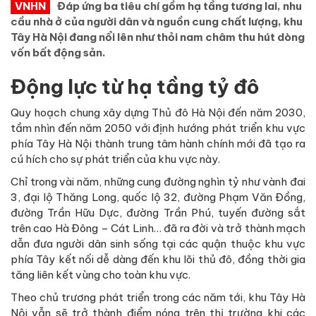
VNHN
Đáp ứng ba tiêu chí gồm hạ tầng tương lai, nhu
cầu nhà ở của người dân và nguồn cung chất lượng, khu
Tây Hà Nội đang nổi lên như thỏi nam châm thu hút dòng
vốn bất động sản.
Động lực từ hạ tầng tỷ đô
Quy hoạch chung xây dựng Thủ đô Hà Nội đến năm 2030,
tầm nhìn đến năm 2050 với định hướng phát triển khu vực
phía Tây Hà Nội thành trung tâm hành chính mới đã tạo ra
cú hích cho sự phát triển của khu vực này.
Chỉ trong vài năm, những cung đường nghìn tỷ như vành đai
3, đại lộ Thăng Long, quốc lộ 32, đường Phạm Văn Đồng,
đường Trần Hữu Dực, đường Trần Phú, tuyến đường sắt
trên cao Hà Đông – Cát Linh… đã ra đời và trở thành mạch
dẫn đưa người dân sinh sống tại các quận thuộc khu vực
phía Tây kết nối dễ dàng đến khu lõi thủ đô, đồng thời gia
tăng liên kết vùng cho toàn khu vực.
Theo chủ trương phát triển trong các năm tới, khu Tây Hà
Nội vẫn sẽ trở thành điểm nóng trên thị trường khi các