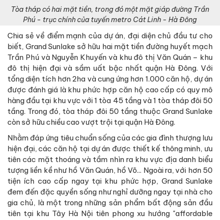
Tòa tháp có hai mặt tiền, trong đó một mặt giáp đường Trần
Phú - trục chính của tuyến metro Cát Linh - Hà Đông
Chia sẻ về điểm mạnh của dự án, đại diện chủ đầu tư cho
biết, Grand Sunlake sở hữu hai mặt tiền đường huyết mạch
Trần Phú và Nguyễn Khuyến và khu đô thị Văn Quán – khu
đô thị hiện đại và sầm uất bậc nhất quận Hà Đông. Với
tổng diện tích hơn 2ha và cung ứng hơn 1.000 căn hộ, dự án
được đánh giá là khu phức hợp căn hộ cao cấp có quy mô
hàng đầu tại khu vực với 1 tòa 45 tầng và 1 tòa tháp đôi 50
tầng. Trong đó, tòa tháp đôi 50 tầng thuộc Grand Sunlake
còn sở hữu chiều cao vượt trội tại quận Hà Đông.
Nhằm đáp ứng tiêu chuẩn sống của các gia đình thượng lưu
hiện đại, các căn hộ tại dự án được thiết kế thông minh, ưu
tiên các mặt thoáng và tầm nhìn ra khu vực địa danh biểu
tượng liền kề như hồ Văn Quán, hồ Võ... Ngoài ra, với hơn 50
tiện ích cao cấp ngay tại khu phức hợp, Grand Sunlake
đem đến đặc quyền sống như nghỉ dưỡng ngay tại nhà cho
gia chủ, là một trong những sản phẩm bất động sản đầu
tiên tại khu Tây Hà Nội tiên phong xu hướng "affordable