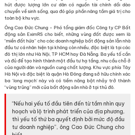
hút được lượng lớn cư dân có nguồn tài chính dồi dào
chuyển về sinh sống, qua đó góp phần nâng tầm giá trị cho
toàn bộ khu vực.
Ông Cao Đức Chung - Phó tổng giám đốc Công ty CP Bất
động sản EximRS cho biết, những vùng đất được xem là
“miền đất hứa” cho các doanh nghiệp bất động sản lẫn nhà
đầu tư cá nhân hiện tại không còn nhiều, đặc biệt là tại các
đô thị lớn như Hà Nội, TP HCM hay Đà Nẵng. Ba yếu tố cần
và đủ để tạo hình thành một đầu tư hạ tầng, nhu cầu chỗ ở
của người dân và nguồn cung chất lượng. Khu vực phía Tây
Hà Nội và đặc biệt là quận Hà Đông đang sở hữu chính xác
ba ‘long mạch’ này và có tiềm năng bật nhảy trở thành
“vùng trũng” mới của bất động sản nhà ở tại thủ đô.
“Nếu hai yếu tố đầu tiên đến từ tầm nhìn quy
hoạch và lộ trình phát triển của địa phương,
thì yếu tố thứ ba quyết định bởi mức độ đầu
tư doanh nghiệp”, ông Cao Đức Chung cho
biết.