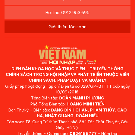
Hotline: 0912 953 695
Giới thiệu tòa soạn
DIỄN ĐÀN KHOA HỌC VÀ THỰC TIỄN - TRUYỀN THÔNG
CHÍNH SÁCH TRONG HỘI NHẬP VÀ PHÁT TRIỂN THUỘC VIỆN
CHÍNH SÁCH, PHÁP LUẬT VÀ QUẢN LÝ
Giấy phép hoạt động Tạp chí Điện tử số 329/GP-BTTTT cấp ngày
10/09/2018.
Tổng Biên tập:
ĐOÀN MẠNH PHƯƠNG
Phó Tổng Biên tập:
HOÀNG MINH TIẾN
Ban Thư ký - Biên tập:
ĐẶNG ĐÌNH CHẤN, PHẠM THỦY, CAO
HÀ, NHẬT QUANG, ĐOÀN HIẾU
Tòa soạn:T8, Cung Trí thức Thành phố, Số 1 Tôn Thất Thuyết, Cầu
Giấy, Hà Nội.
Truyền thông - Quảng cáo:
0826166777
- Hòm thư: