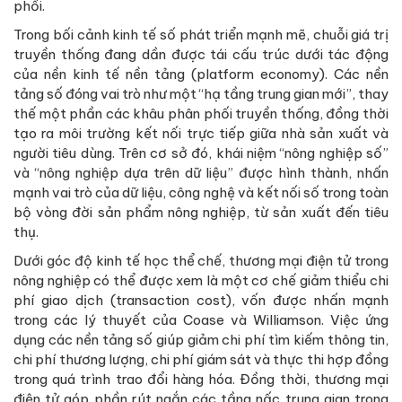
phối.
Trong bối cảnh kinh tế số phát triển mạnh mẽ, chuỗi giá trị
truyền thống đang dần được tái cấu trúc dưới tác động
của nền kinh tế nền tảng (platform economy). Các nền
tảng số đóng vai trò như một “hạ tầng trung gian mới”, thay
thế một phần các khâu phân phối truyền thống, đồng thời
tạo ra môi trường kết nối trực tiếp giữa nhà sản xuất và
người tiêu dùng. Trên cơ sở đó, khái niệm “nông nghiệp số”
và “nông nghiệp dựa trên dữ liệu” được hình thành, nhấn
mạnh vai trò của dữ liệu, công nghệ và kết nối số trong toàn
bộ vòng đời sản phẩm nông nghiệp, từ sản xuất đến tiêu
thụ.
Dưới góc độ kinh tế học thể chế, thương mại điện tử trong
nông nghiệp có thể được xem là một cơ chế giảm thiểu chi
phí giao dịch (transaction cost), vốn được nhấn mạnh
trong các lý thuyết của Coase và Williamson. Việc ứng
dụng các nền tảng số giúp giảm chi phí tìm kiếm thông tin,
chi phí thương lượng, chi phí giám sát và thực thi hợp đồng
trong quá trình trao đổi hàng hóa. Đồng thời, thương mại
điện tử góp phần rút ngắn các tầng nấc trung gian trong