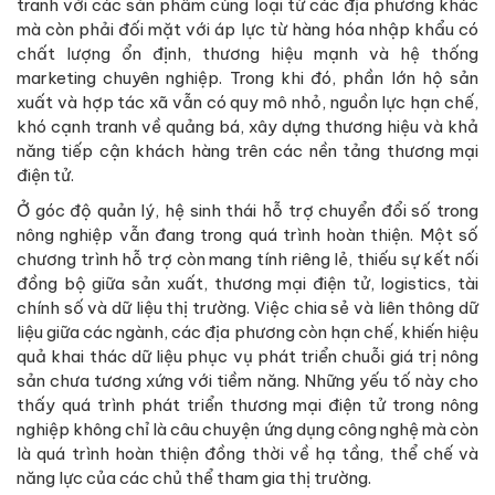
tranh với các sản phẩm cùng loại từ các địa phương khác
mà còn phải đối mặt với áp lực từ hàng hóa nhập khẩu có
chất lượng ổn định, thương hiệu mạnh và hệ thống
marketing chuyên nghiệp. Trong khi đó, phần lớn hộ sản
xuất và hợp tác xã vẫn có quy mô nhỏ, nguồn lực hạn chế,
khó cạnh tranh về quảng bá, xây dựng thương hiệu và khả
năng tiếp cận khách hàng trên các nền tảng thương mại
điện tử.
Ở góc độ quản lý, hệ sinh thái hỗ trợ chuyển đổi số trong
nông nghiệp vẫn đang trong quá trình hoàn thiện. Một số
chương trình hỗ trợ còn mang tính riêng lẻ, thiếu sự kết nối
đồng bộ giữa sản xuất, thương mại điện tử, logistics, tài
chính số và dữ liệu thị trường. Việc chia sẻ và liên thông dữ
liệu giữa các ngành, các địa phương còn hạn chế, khiến hiệu
quả khai thác dữ liệu phục vụ phát triển chuỗi giá trị nông
sản chưa tương xứng với tiềm năng. Những yếu tố này cho
thấy quá trình phát triển thương mại điện tử trong nông
nghiệp không chỉ là câu chuyện ứng dụng công nghệ mà còn
là quá trình hoàn thiện đồng thời về hạ tầng, thể chế và
năng lực của các chủ thể tham gia thị trường.