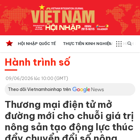
HỘI NHẬP QUỐC TẾ
THỰC TIỄN KINH NGHIỆM
CHÍNH SÁ
Hành trình số
09/06/2026 lúc 10:00 (GMT)
Theo dõi Vietnamhoinhap trên
Thương mại điện tử mở
đường mới cho chuỗi giá trị
nông sản tạo động lực thúc
đẩy chuyển đổi số nông