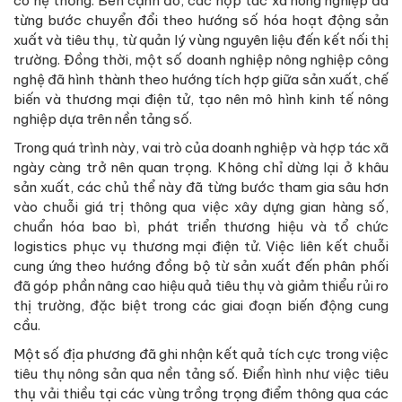
có hệ thống. Bên cạnh đó, các hợp tác xã nông nghiệp đã
từng bước chuyển đổi theo hướng số hóa hoạt động sản
xuất và tiêu thụ, từ quản lý vùng nguyên liệu đến kết nối thị
trường. Đồng thời, một số doanh nghiệp nông nghiệp công
nghệ đã hình thành theo hướng tích hợp giữa sản xuất, chế
biến và thương mại điện tử, tạo nên mô hình kinh tế nông
nghiệp dựa trên nền tảng số.
Trong quá trình này, vai trò của doanh nghiệp và hợp tác xã
ngày càng trở nên quan trọng. Không chỉ dừng lại ở khâu
sản xuất, các chủ thể này đã từng bước tham gia sâu hơn
vào chuỗi giá trị thông qua việc xây dựng gian hàng số,
chuẩn hóa bao bì, phát triển thương hiệu và tổ chức
logistics phục vụ thương mại điện tử. Việc liên kết chuỗi
cung ứng theo hướng đồng bộ từ sản xuất đến phân phối
đã góp phần nâng cao hiệu quả tiêu thụ và giảm thiểu rủi ro
thị trường, đặc biệt trong các giai đoạn biến động cung
cầu.
Một số địa phương đã ghi nhận kết quả tích cực trong việc
tiêu thụ nông sản qua nền tảng số. Điển hình như việc tiêu
thụ vải thiều tại các vùng trồng trọng điểm thông qua các