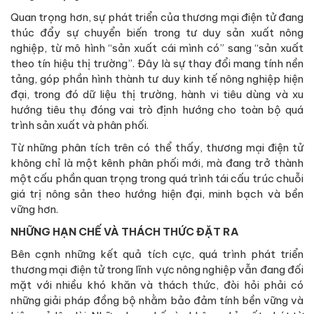
Quan trọng hơn, sự phát triển của thương mại điện tử đang
thúc đẩy sự chuyển biến trong tư duy sản xuất nông
nghiệp, từ mô hình “sản xuất cái mình có” sang “sản xuất
theo tín hiệu thị trường”. Đây là sự thay đổi mang tính nền
tảng, góp phần hình thành tư duy kinh tế nông nghiệp hiện
đại, trong đó dữ liệu thị trường, hành vi tiêu dùng và xu
hướng tiêu thụ đóng vai trò định hướng cho toàn bộ quá
trình sản xuất và phân phối.
Từ những phân tích trên có thể thấy, thương mại điện tử
không chỉ là một kênh phân phối mới, mà đang trở thành
một cấu phần quan trọng trong quá trình tái cấu trúc chuỗi
giá trị nông sản theo hướng hiện đại, minh bạch và bền
vững hơn.
NHỮNG HẠN CHẾ VÀ THÁCH THỨC ĐẶT RA
Bên cạnh những kết quả tích cực, quá trình phát triển
thương mại điện tử trong lĩnh vực nông nghiệp vẫn đang đối
mặt với nhiều khó khăn và thách thức, đòi hỏi phải có
những giải pháp đồng bộ nhằm bảo đảm tính bền vững và