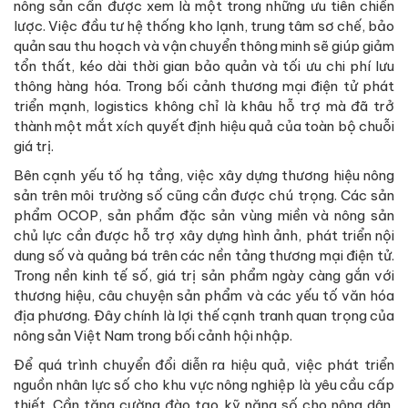
nông sản cần được xem là một trong những ưu tiên chiến
lược. Việc đầu tư hệ thống kho lạnh, trung tâm sơ chế, bảo
quản sau thu hoạch và vận chuyển thông minh sẽ giúp giảm
tổn thất, kéo dài thời gian bảo quản và tối ưu chi phí lưu
thông hàng hóa. Trong bối cảnh thương mại điện tử phát
triển mạnh, logistics không chỉ là khâu hỗ trợ mà đã trở
thành một mắt xích quyết định hiệu quả của toàn bộ chuỗi
giá trị.
Bên cạnh yếu tố hạ tầng, việc xây dựng thương hiệu nông
sản trên môi trường số cũng cần được chú trọng. Các sản
phẩm OCOP, sản phẩm đặc sản vùng miền và nông sản
chủ lực cần được hỗ trợ xây dựng hình ảnh, phát triển nội
dung số và quảng bá trên các nền tảng thương mại điện tử.
Trong nền kinh tế số, giá trị sản phẩm ngày càng gắn với
thương hiệu, câu chuyện sản phẩm và các yếu tố văn hóa
địa phương. Đây chính là lợi thế cạnh tranh quan trọng của
nông sản Việt Nam trong bối cảnh hội nhập.
Để quá trình chuyển đổi diễn ra hiệu quả, việc phát triển
nguồn nhân lực số cho khu vực nông nghiệp là yêu cầu cấp
thiết. Cần tăng cường đào tạo kỹ năng số cho nông dân,