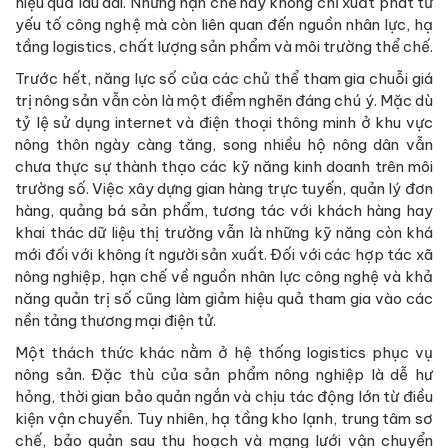
hiệu quả lâu dài. Những hạn chế này không chỉ xuất phát từ
yếu tố công nghệ mà còn liên quan đến nguồn nhân lực, hạ
tầng logistics, chất lượng sản phẩm và môi trường thể chế.
Trước hết, năng lực số của các chủ thể tham gia chuỗi giá
trị nông sản vẫn còn là một điểm nghẽn đáng chú ý. Mặc dù
tỷ lệ sử dụng internet và điện thoại thông minh ở khu vực
nông thôn ngày càng tăng, song nhiều hộ nông dân vẫn
chưa thực sự thành thạo các kỹ năng kinh doanh trên môi
trường số. Việc xây dựng gian hàng trực tuyến, quản lý đơn
hàng, quảng bá sản phẩm, tương tác với khách hàng hay
khai thác dữ liệu thị trường vẫn là những kỹ năng còn khá
mới đối với không ít người sản xuất. Đối với các hợp tác xã
nông nghiệp, hạn chế về nguồn nhân lực công nghệ và khả
năng quản trị số cũng làm giảm hiệu quả tham gia vào các
nền tảng thương mại điện tử.
Một thách thức khác nằm ở hệ thống logistics phục vụ
nông sản. Đặc thù của sản phẩm nông nghiệp là dễ hư
hỏng, thời gian bảo quản ngắn và chịu tác động lớn từ điều
kiện vận chuyển. Tuy nhiên, hạ tầng kho lạnh, trung tâm sơ
chế, bảo quản sau thu hoạch và mạng lưới vận chuyển