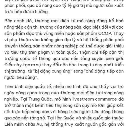
phân phối, qua đó nâng cao tỷ lệ giá trị mà người sản xuất
trực tiếp được hưởng.
Bên cạnh đó, thương mại điện tử mở rộng đáng kể khả
năng tiếp cận thị trường của nông sản, đặc biệt đối với các
sản phẩm đặc thù vùng miền hoặc sản phẩm OCOP. Thay
vì phụ thuộc vào không gian địa lý và hệ thống phân phối
truyền thống, sản phẩm nông nghiệp có thể được giới thiệu
và tiêu thụ trên phạm vi toàn quốc, thậm chí tiếp cận thị
trường quốc tế thông qua các nền tảng xuyên biên giới.
Điều này tạo ra sự thay đổi căn bản trong tư duy phát triển
thị trường, từ “bị động cung ứng” sang “chủ động tiếp cận
người tiêu dùng”.
Trên bình diện quốc tế, nhiều mô hình đã cho thấy vai trò
ngày càng quan trọng của thương mại điện tử trong nông
nghiệp. Tại Trung Quốc, mô hình livestream commerce đã
trở thành một kênh tiêu thụ nông sản quy mô lớn, giúp kết
nối trực tiếp nông dân với hàng triệu người tiêu dùng thông
qua các nền tảng số. Tại Hàn Quốc và nhiều quốc gia thuộc
Liên minh châu Âu, hệ thống truy xuất nguồn gốc gắn với