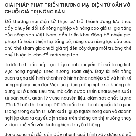
GIẢI PHÁP PHÁT TRIỂN THƯƠNG MẠI ĐIỆN TỬ GẮN VỚI
CHUỖI GIÁ TRỊ NÔNG SẢN
Để thương mại điện tử thực sự trở thành động lực thúc
đẩy chuyển đổi số nông nghiệp và nâng cao giá trị gia tăng
của nông sản Việt Nam, cần triển khai đồng bộ nhiều giải
pháp từ hoàn thiện hạ tầng số, nâng cao năng lực của các
chủ thể tham gia chuỗi giá trị đến xây dựng môi trường thể
chế thuận lợi cho đổi mới sáng tạo.
Trước hết, cần tiếp tục đẩy mạnh chuyển đổi số trong lĩnh
vực nông nghiệp theo hướng toàn diện. Đây là nền tảng
quan trọng để hình thành mô hình nông nghiệp số và kinh tế
nông nghiệp hiện đại. Việc ứng dụng công nghệ số không chỉ
dừng lại ở khâu tiêu thụ mà cần được triển khai xuyên suốt
từ sản xuất, quản lý vùng nguyên liệu, giám sát chất lượng
đến kết nối thị trường. Dữ liệu cần trở thành nguồn lực quan
trọng trong quản trị sản xuất, giúp người nông dân và doanh
nghiệp đưa ra quyết định dựa trên thông tin thị trường thay
vì dựa chủ yếu vào kinh nghiệm truyền thống.
Song song với đó, cần đẩy nhanh quá trình xây dựng cơ sở