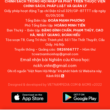
CHÍNH SÁCH TRONG HỘI NHẬP VÀ PHÁT TRIỂN THUỘC VIỆN
CHÍNH SÁCH, PHÁP LUẬT VÀ QUẢN LÝ
Giấy phép hoạt động Tạp chí Điện tử số 329/GP-BTTTT cấp ngày
10/09/2018.
Tổng Biên tập:
ĐOÀN MẠNH PHƯƠNG
Phó Tổng Biên tập:
HOÀNG MINH TIẾN
Ban Thư ký - Biên tập:
ĐẶNG ĐÌNH CHẤN, PHẠM THỦY, CAO
HÀ, NHẬT QUANG, ĐOÀN HIẾU
Tòa soạn:T8, Cung Trí thức Thành phố, Số 1 Tôn Thất Thuyết, Cầu
Giấy, Hà Nội.
Truyền thông - Quảng cáo:
0826166777
- Hòm thư:
tcvietnamhoinhap@gmail.com
Email nhận bài Nghiên cứu Khoa học:
nckh.vnhn@gmail.com
Ghi rõ nguồn "Việt Nam Hội Nhập" khi phát hành từ Website này.
Kênh RSS
Designed & developed by VIETNAMPEDIA.COM
©
AICMS v2022