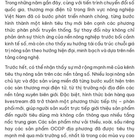
Trong những năm gần đây, cùng với tiến trình chuyển đổi số
quốc gia, thương mại điện tử trong lĩnh vực nông nghiệp
Việt Nam đã có bước phát triển nhanh chóng, từng bước
hình thành một kênh tiêu thụ mới bên cạnh các phương
thức phân phối truyền thống. Sự thay đổi này không chỉ
phản ánh sự thích ứng của nền nông nghiệp trước bối cảnh
kinh tế số, mà còn cho thấy xu hướng tái cấu trúc chuỗi giá
trị nông sản theo hướng hiện đại, minh bạch và dựa trên nền
tảng công nghệ.
Trước hết, có thể nhận thấy sự mở rộng mạnh mẽ của kênh
tiêu thụ nông sản trên các nền tảng số. Nhiều loại nông sản
chủ lực và đặc sản vùng miền đã từng bước xuất hiện trên
các sàn thương mại điện tử, từ thị trường nội địa đến các
nền tảng xuyên biên giới. Đặc biệt, hình thức bán hàng qua
livestream đã trở thành một phương thức tiếp thị – phân
phối mới, giúp người sản xuất trực tiếp giới thiệu sản phẩm
đến người tiêu dùng mà không cần thông qua nhiều tầng
nấc trung gian. Các sản phẩm như vải thiều, xoài, sầu riêng
hay các sản phẩm OCOP địa phương đã được tiêu thụ
mạnh mẽ qua môi trường số, nhất là trong các mùa vụ cao