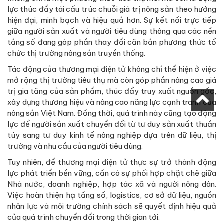
lực thúc đẩy tái cấu trúc chuỗi giá trị nông sản theo hướng
hiện đại, minh bạch và hiệu quả hơn. Sự kết nối trực tiếp
giữa người sản xuất và người tiêu dùng thông qua các nền
tảng số đang góp phần thay đổi căn bản phương thức tổ
chức thị trường nông sản truyền thống.
Tác động của thương mại điện tử không chỉ thể hiện ở việc
mở rộng thị trường tiêu thụ mà còn góp phần nâng cao giá
trị gia tăng của sản phẩm, thúc đẩy truy xuất nguồn gốc,
xây dựng thương hiệu và nâng cao năng lực cạnh tranh của
nông sản Việt Nam. Đồng thời, quá trình này cũng tạo động
lực để người sản xuất chuyển đổi từ tư duy sản xuất thuần
túy sang tư duy kinh tế nông nghiệp dựa trên dữ liệu, thị
trường và nhu cầu của người tiêu dùng.
Tuy nhiên, để thương mại điện tử thực sự trở thành động
lực phát triển bền vững, cần có sự phối hợp chặt chẽ giữa
Nhà nước, doanh nghiệp, hợp tác xã và người nông dân.
Việc hoàn thiện hạ tầng số, logistics, cơ sở dữ liệu, nguồn
nhân lực và môi trường chính sách sẽ quyết định hiệu quả
của quá trình chuyển đổi trong thời gian tới.