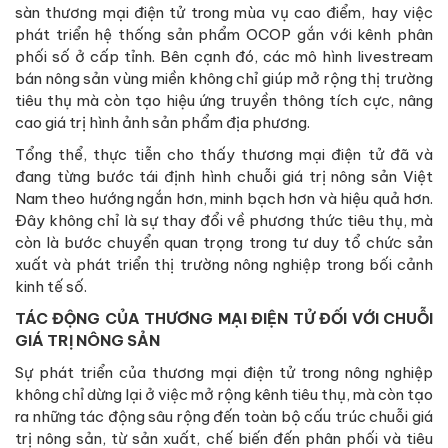
sàn thương mại điện tử trong mùa vụ cao điểm, hay việc
phát triển hệ thống sản phẩm OCOP gắn với kênh phân
phối số ở cấp tỉnh. Bên cạnh đó, các mô hình livestream
bán nông sản vùng miền không chỉ giúp mở rộng thị trường
tiêu thụ mà còn tạo hiệu ứng truyền thông tích cực, nâng
cao giá trị hình ảnh sản phẩm địa phương.
Tổng thể, thực tiễn cho thấy thương mại điện tử đã và
đang từng bước tái định hình chuỗi giá trị nông sản Việt
Nam theo hướng ngắn hơn, minh bạch hơn và hiệu quả hơn.
Đây không chỉ là sự thay đổi về phương thức tiêu thụ, mà
còn là bước chuyển quan trọng trong tư duy tổ chức sản
xuất và phát triển thị trường nông nghiệp trong bối cảnh
kinh tế số.
TÁC ĐỘNG CỦA THƯƠNG MẠI ĐIỆN TỬ ĐỐI VỚI CHUỖI
GIÁ TRỊ NÔNG SẢN
Sự phát triển của thương mại điện tử trong nông nghiệp
không chỉ dừng lại ở việc mở rộng kênh tiêu thụ, mà còn tạo
ra những tác động sâu rộng đến toàn bộ cấu trúc chuỗi giá
trị nông sản, từ sản xuất, chế biến đến phân phối và tiêu