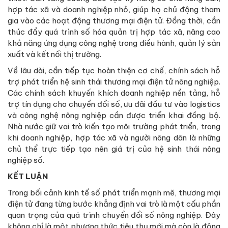
hợp tác xã và doanh nghiệp nhỏ, giúp họ chủ động tham
gia vào các hoạt động thương mại điện tử. Đồng thời, cần
thúc đẩy quá trình số hóa quản trị hợp tác xã, nâng cao
khả năng ứng dụng công nghệ trong điều hành, quản lý sản
xuất và kết nối thị trường.
Về lâu dài, cần tiếp tục hoàn thiện cơ chế, chính sách hỗ
trợ phát triển hệ sinh thái thương mại điện tử nông nghiệp.
Các chính sách khuyến khích doanh nghiệp nền tảng, hỗ
trợ tín dụng cho chuyển đổi số, ưu đãi đầu tư vào logistics
và công nghệ nông nghiệp cần được triển khai đồng bộ.
Nhà nước giữ vai trò kiến tạo môi trường phát triển, trong
khi doanh nghiệp, hợp tác xã và người nông dân là những
chủ thể trực tiếp tạo nên giá trị của hệ sinh thái nông
nghiệp số.
KẾT LUẬN
Trong bối cảnh kinh tế số phát triển mạnh mẽ, thương mại
điện tử đang từng bước khẳng định vai trò là một cấu phần
quan trọng của quá trình chuyển đổi số nông nghiệp. Đây
không chỉ là một phương thức tiêu thụ mới mà còn là động