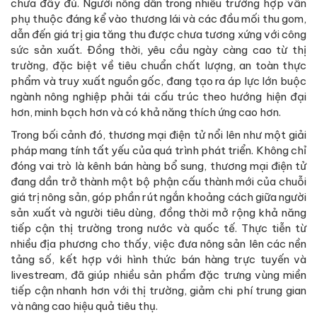
chưa đầy đủ. Người nông dân trong nhiều trường hợp vẫn
phụ thuộc đáng kể vào thương lái và các đầu mối thu gom,
dẫn đến giá trị gia tăng thu được chưa tương xứng với công
sức sản xuất. Đồng thời, yêu cầu ngày càng cao từ thị
trường, đặc biệt về tiêu chuẩn chất lượng, an toàn thực
phẩm và truy xuất nguồn gốc, đang tạo ra áp lực lớn buộc
ngành nông nghiệp phải tái cấu trúc theo hướng hiện đại
hơn, minh bạch hơn và có khả năng thích ứng cao hơn.
Trong bối cảnh đó, thương mại điện tử nổi lên như một giải
pháp mang tính tất yếu của quá trình phát triển. Không chỉ
đóng vai trò là kênh bán hàng bổ sung, thương mại điện tử
đang dần trở thành một bộ phận cấu thành mới của chuỗi
giá trị nông sản, góp phần rút ngắn khoảng cách giữa người
sản xuất và người tiêu dùng, đồng thời mở rộng khả năng
tiếp cận thị trường trong nước và quốc tế. Thực tiễn từ
nhiều địa phương cho thấy, việc đưa nông sản lên các nền
tảng số, kết hợp với hình thức bán hàng trực tuyến và
livestream, đã giúp nhiều sản phẩm đặc trưng vùng miền
tiếp cận nhanh hơn với thị trường, giảm chi phí trung gian
và nâng cao hiệu quả tiêu thụ.