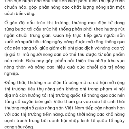
tích cực buộc các chủ thể sản xuất phải tuân thủ quy trình
chuẩn hóa, góp phần nâng cao chất lượng nông sản một
cách bền vững.
Ở góc độ cấu trúc thị trường, thương mại điện tử đang
từng bước tái cấu trúc hệ thống phân phối theo hướng rút
ngắn chuỗi trung gian. Quan hệ trực tiếp giữa người sản
xuất và người tiêu dùng ngày càng được mở rộng thông qua
các nền tảng số, giúp giảm chi phí giao dịch và nâng cao tỷ
lệ giá trị mà người nông dân có thể thu được từ sản phẩm
của mình. Điều này góp phần cải thiện thu nhập khu vực
nông thôn và nâng cao hiệu quả của chuỗi giá trị nông
nghiệp.
Đồng thời, thương mại điện tử cũng mở ra cơ hội mở rộng
thị trường tiêu thụ nông sản không chỉ trong phạm vi nội
địa mà còn hướng tới thị trường quốc tế thông qua các nền
tảng số xuyên biên giới. Việc tham gia vào các hệ sinh thái
thương mại số giúp nông sản Việt Nam tiếp cận nhanh hơn
với các thị trường tiềm năng, đồng thời nâng cao khả năng
cạnh tranh trong bối cảnh hội nhập kinh tế quốc tế ngày
càng sâu rộng.