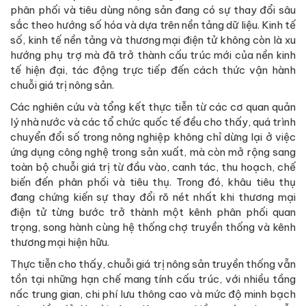
phân phối và tiêu dùng nông sản đang có sự thay đổi sâu
sắc theo hướng số hóa và dựa trên nền tảng dữ liệu. Kinh tế
số, kinh tế nền tảng và thương mại điện tử không còn là xu
hướng phụ trợ mà đã trở thành cấu trúc mới của nền kinh
tế hiện đại, tác động trực tiếp đến cách thức vận hành
chuỗi giá trị nông sản.
Các nghiên cứu và tổng kết thực tiễn từ các cơ quan quản
lý nhà nước và các tổ chức quốc tế đều cho thấy, quá trình
chuyển đổi số trong nông nghiệp không chỉ dừng lại ở việc
ứng dụng công nghệ trong sản xuất, mà còn mở rộng sang
toàn bộ chuỗi giá trị từ đầu vào, canh tác, thu hoạch, chế
biến đến phân phối và tiêu thụ. Trong đó, khâu tiêu thụ
đang chứng kiến sự thay đổi rõ nét nhất khi thương mại
điện tử từng bước trở thành một kênh phân phối quan
trọng, song hành cùng hệ thống chợ truyền thống và kênh
thương mại hiện hữu.
Thực tiễn cho thấy, chuỗi giá trị nông sản truyền thống vẫn
tồn tại những hạn chế mang tính cấu trúc, với nhiều tầng
nấc trung gian, chi phí lưu thông cao và mức độ minh bạch