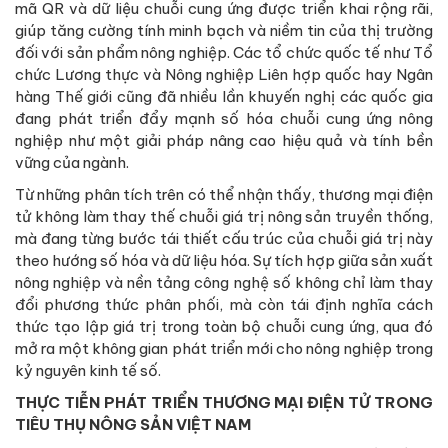
mã QR và dữ liệu chuỗi cung ứng được triển khai rộng rãi,
giúp tăng cường tính minh bạch và niềm tin của thị trường
đối với sản phẩm nông nghiệp. Các tổ chức quốc tế như Tổ
chức Lương thực và Nông nghiệp Liên hợp quốc hay Ngân
hàng Thế giới cũng đã nhiều lần khuyến nghị các quốc gia
đang phát triển đẩy mạnh số hóa chuỗi cung ứng nông
nghiệp như một giải pháp nâng cao hiệu quả và tính bền
vững của ngành.
Từ những phân tích trên có thể nhận thấy, thương mại điện
tử không làm thay thế chuỗi giá trị nông sản truyền thống,
mà đang từng bước tái thiết cấu trúc của chuỗi giá trị này
theo hướng số hóa và dữ liệu hóa. Sự tích hợp giữa sản xuất
nông nghiệp và nền tảng công nghệ số không chỉ làm thay
đổi phương thức phân phối, mà còn tái định nghĩa cách
thức tạo lập giá trị trong toàn bộ chuỗi cung ứng, qua đó
mở ra một không gian phát triển mới cho nông nghiệp trong
kỷ nguyên kinh tế số.
THỰC TIỄN PHÁT TRIỂN THƯƠNG MẠI ĐIỆN TỬ TRONG
TIÊU THỤ NÔNG SẢN VIỆT NAM