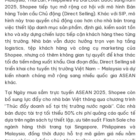
2025, Shopee tiếp tục mở rộng cơ hội với mô hình Bán
hàng Toàn cầu Chủ động (Direct Selling). Khác với SIP, mô
hình này trao quyền chủ động cao hơn cho nhà bán trong
việc thiết lập danh mục sản phẩm, định giá, kiểm soát tồn
kho và xây dựng chiến lược tiếp cận khách hàng theo từng
thị trường. Nhà bán vẫn được hưởng trọn vẹn hạ tầng
logistics, tệp khách hàng và công cụ marketing của
Shopee, nhưng có thêm không gian tự quyết để khai thác
tối đa tiềm năng xuất khẩu. Giai đoạn đầu, Direct Selling sẽ
triển khai cho tuyến thị trường Việt Nam – Malaysia và dự
kiến nhanh chóng mở rộng sang nhiều quốc gia ASEAN
khác.
Tại Ngày mua sắm trực tuyến ASEAN 2025, Shopee còn
bổ sung lực đẩy cho nhà bán Việt thông qua chương trình
“Thúc đẩy doanh số tại thị trường nước ngoài”. Các nhà
bán được tài trợ tối thiểu 50% chi phí quảng cáo quốc tế
dựa trên ngân sách tự thiết lập, ưu tiên suất Flash Sale cho
ngành hàng thời trang tại Singapore, Philippines và
Malaysia, đồng thời được hỗ trợ mã giảm giá nếu nằm