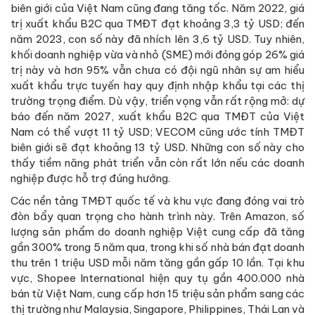
biên giới của Việt Nam cũng đang tăng tốc. Năm 2022, giá
trị xuất khẩu B2C qua TMĐT đạt khoảng 3,3 tỷ USD; đến
năm 2023, con số này đã nhích lên 3,6 tỷ USD. Tuy nhiên,
khối doanh nghiệp vừa và nhỏ (SME) mới đóng góp 26% giá
trị này và hơn 95% vẫn chưa có đội ngũ nhân sự am hiểu
xuất khẩu trực tuyến hay quy định nhập khẩu tại các thị
trường trọng điểm. Dù vậy, triển vọng vẫn rất rộng mở: dự
báo đến năm 2027, xuất khẩu B2C qua TMĐT của Việt
Nam có thể vượt 11 tỷ USD; VECOM cũng ước tính TMĐT
biên giới sẽ đạt khoảng 13 tỷ USD. Những con số này cho
thấy tiềm năng phát triển vẫn còn rất lớn nếu các doanh
nghiệp được hỗ trợ đúng hướng.
Các nền tảng TMĐT quốc tế và khu vực đang đóng vai trò
đòn bẩy quan trọng cho hành trình này. Trên Amazon, số
lượng sản phẩm do doanh nghiệp Việt cung cấp đã tăng
gần 300% trong 5 năm qua, trong khi số nhà bán đạt doanh
thu trên 1 triệu USD mỗi năm tăng gần gấp 10 lần. Tại khu
vực, Shopee International hiện quy tụ gần 400.000 nhà
bán từ Việt Nam, cung cấp hơn 15 triệu sản phẩm sang các
thị trường như Malaysia, Singapore, Philippines, Thái Lan và