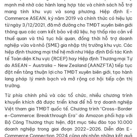
mạnh mẽ nhờ các hành lang hợp tác và chính sách hỗ trợ
mang tính khu vực và song phương. Hiệp định E-
Commerce ASEAN, ký năm 2019 và chính thức có hiệu lực
từ ngày 3/12/2021, đã mở đường cho TMĐT xuyên biên giới
thông qua các cam kết bảo vệ dữ liệu, hạ thấp rào cản về
thuế quan và thủ tục hải quan, đồng thời hỗ trợ doanh
nghiệp vừa và nhỏ (SME) gia nhập thị trường khu vực. Các
hiệp định thương mại thế hệ mới như Hiệp định Đối tác Kinh
tế Toàn diện Khu vực (RCEP) hay Hiệp định Thương mại Tự
do ASEAN – Australia – New Zealand (AANZFTA) tiếp tục
đặt nền tảng thuận lợi cho TMĐT xuyên biên giới, tạo hành
lang pháp lý minh bạch và mở rộng cơ hội tiếp cận thị
trường.
Từ phía chính phủ và các tổ chức, nhiều chương trình
khuyến khích đã được triển khai để hỗ trợ doanh nghiệp
Việt tham gia TMĐT quốc tế. Chương trình “Cross-Border
e-Commerce: Breakthrough Era” do Amazon phối hợp với
Bộ Công Thương thực hiện, đặt mục tiêu đào tạo 10.000
doanh nghiệp trong giai đoạn 2022–2026. Diễn đàn E-
Commerce Connection 2024 cũng ghi nhận những kết quả