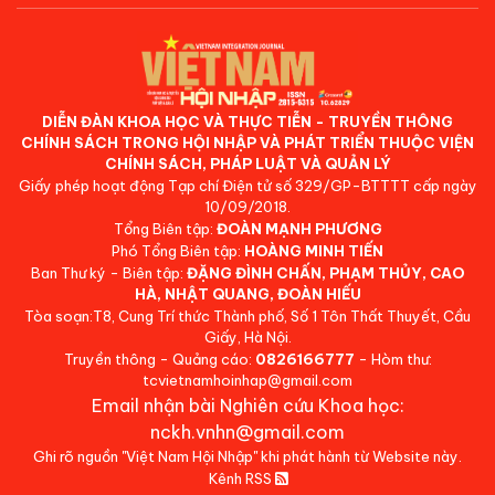
DIỄN ĐÀN KHOA HỌC VÀ THỰC TIỄN - TRUYỀN THÔNG
CHÍNH SÁCH TRONG HỘI NHẬP VÀ PHÁT TRIỂN THUỘC VIỆN
CHÍNH SÁCH, PHÁP LUẬT VÀ QUẢN LÝ
Giấy phép hoạt động Tạp chí Điện tử số 329/GP-BTTTT cấp ngày
10/09/2018.
Tổng Biên tập:
ĐOÀN MẠNH PHƯƠNG
Phó Tổng Biên tập:
HOÀNG MINH TIẾN
Ban Thư ký - Biên tập:
ĐẶNG ĐÌNH CHẤN, PHẠM THỦY, CAO
HÀ, NHẬT QUANG, ĐOÀN HIẾU
Tòa soạn:T8, Cung Trí thức Thành phố, Số 1 Tôn Thất Thuyết, Cầu
Giấy, Hà Nội.
Truyền thông - Quảng cáo:
0826166777
- Hòm thư:
tcvietnamhoinhap@gmail.com
Email nhận bài Nghiên cứu Khoa học:
nckh.vnhn@gmail.com
Ghi rõ nguồn "Việt Nam Hội Nhập" khi phát hành từ Website này.
Kênh RSS