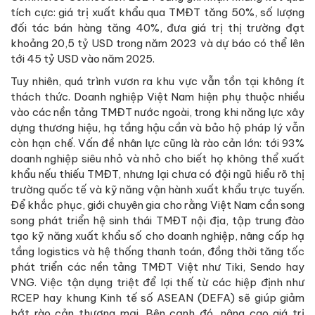
tích cực: giá trị xuất khẩu qua TMĐT tăng 50%, số lượng
đối tác bán hàng tăng 40%, đưa giá trị thị trường đạt
khoảng 20,5 tỷ USD trong năm 2023 và dự báo có thể lên
tới 45 tỷ USD vào năm 2025.
Tuy nhiên, quá trình vươn ra khu vực vẫn tồn tại không ít
thách thức. Doanh nghiệp Việt Nam hiện phụ thuộc nhiều
vào các nền tảng TMĐT nước ngoài, trong khi năng lực xây
dựng thương hiệu, hạ tầng hậu cần và bảo hộ pháp lý vẫn
còn hạn chế. Vấn đề nhân lực cũng là rào cản lớn: tới 93%
doanh nghiệp siêu nhỏ và nhỏ cho biết họ không thể xuất
khẩu nếu thiếu TMĐT, nhưng lại chưa có đội ngũ hiểu rõ thị
trường quốc tế và kỹ năng vận hành xuất khẩu trực tuyến.
Để khắc phục, giới chuyên gia cho rằng Việt Nam cần song
song phát triển hệ sinh thái TMĐT nội địa, tập trung đào
tạo kỹ năng xuất khẩu số cho doanh nghiệp, nâng cấp hạ
tầng logistics và hệ thống thanh toán, đồng thời tăng tốc
phát triển các nền tảng TMĐT Việt như Tiki, Sendo hay
VNG. Việc tận dụng triệt để lợi thế từ các hiệp định như
RCEP hay khung Kinh tế số ASEAN (DEFA) sẽ giúp giảm
bớt rào cản thương mại. Bên cạnh đó, nâng cao giá trị