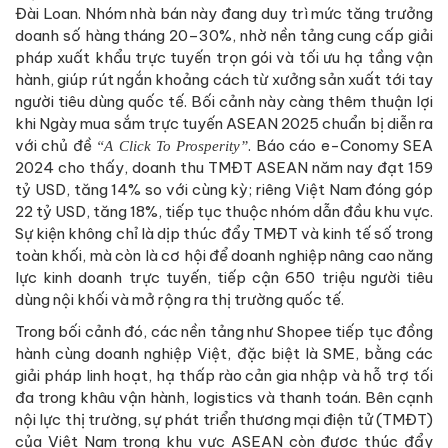
Đài Loan. Nhóm nhà bán này đang duy trì mức tăng trưởng
doanh số hàng tháng 20–30%, nhờ nền tảng cung cấp giải
pháp xuất khẩu trực tuyến trọn gói và tối ưu hạ tầng vận
hành, giúp rút ngắn khoảng cách từ xưởng sản xuất tới tay
người tiêu dùng quốc tế. Bối cảnh này càng thêm thuận lợi
khi Ngày mua sắm trực tuyến ASEAN 2025 chuẩn bị diễn ra
với chủ đề
. Báo cáo e-Conomy SEA
“A Click To Prosperity”
2024 cho thấy, doanh thu TMĐT ASEAN năm nay đạt 159
tỷ USD, tăng 14% so với cùng kỳ; riêng Việt Nam đóng góp
22 tỷ USD, tăng 18%, tiếp tục thuộc nhóm dẫn đầu khu vực.
Sự kiện không chỉ là dịp thúc đẩy TMĐT và kinh tế số trong
toàn khối, mà còn là cơ hội để doanh nghiệp nâng cao năng
lực kinh doanh trực tuyến, tiếp cận 650 triệu người tiêu
dùng nội khối và mở rộng ra thị trường quốc tế.
Trong bối cảnh đó, các nền tảng như Shopee tiếp tục đồng
hành cùng doanh nghiệp Việt, đặc biệt là SME, bằng các
giải pháp linh hoạt, hạ thấp rào cản gia nhập và hỗ trợ tối
đa trong khâu vận hành, logistics và thanh toán. Bên cạnh
nội lực thị trường, sự phát triển thương mại điện tử (TMĐT)
của Việt Nam trong khu vực ASEAN còn được thúc đẩy