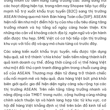
trong nhóm có tiềm năng tăng trưởng cao. Song song với
các hoạt động hiện tại, trong năm nay Shopee tiếp tục đẩy
mạnh hỗ trợ xuất khẩu trực tuyến (B2C) sang thị trường
ASEAN thông qua mô hình Bán hàng Toàn cầu (SIP). ASEAN
hiện nổi lên như một điểm hội tụ của nhu cầu tiêu dùng tăng
trưởng nhanh và hạ tầng số ngày càng hoàn thiện. Khi
những rào cản về khoảng cách địa lý, ngôn ngữ và vận hành
dần được thu hẹp, SME Việt có cơ hội tiếp cận thị trường
khu vực với tốc độ và quy mô chưa từng có trước đây.
Các sáng kiến xuất khẩu trực tuyến, nếu được tận dụng
hiệu quả, sẽ trở thành “chìa khóa” biến tiềm năng thành kết
quả kinh doanh cụ thể, đồng thời củng cố vị thế hàng Việt
như một đối thủ cạnh tranh đáng gờm trong chuỗi cung ứng
số của ASEAN. Thương mại điện tử đang trở thành chiếc
cầu nối mạnh mẽ và hiệu quả, đưa hàng Việt bứt phá khỏi
biên giới quốc gia để hiện diện ngày càng sâu rộng tại các
thị trường ASEAN. Trên nền tảng tăng trưởng nhanh và
năng động của TMĐT trong nước, cộng hưởng cùng những
chính sách thuận lợi và hành lang hợp tác từ khu vực, cơ
hội để hàng Việt khẳng định vị thế trên bản đồ kinh tế số