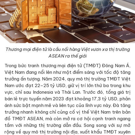
Thương mại điện tử là cầu nối hàng Việt vươn xa thị trường
ASEAN ra thế giới
Trong bức tranh thương mại điện tử (TMĐT) Đông Nam Á,
Việt Nam đang nổi lên như một điểm sáng với tốc độ tăng
trưởng ấn tượng. Năm 2024, quy mô thị trường TMĐT Việt
Nam ước đạt 22–25 tỷ USD, giữ vị trí lớn thứ ba trong khu
vực, chỉ sau Indonesia và Thái Lan. Trước đó, tổng giá trị
bán lẻ trực tuyến năm 2023 đạt khoảng 17,3 tỷ USD, phản
ánh sức bật mạnh mẽ và liên tục của lĩnh vực này. Đà tăng
trưởng nhanh không chỉ củng cố vị thế Việt Nam trên bản
đồ TMĐT ASEAN, mà còn mở ra cơ hội cạnh tranh ngang
tầm với những thị trường dẫn đầu. Song song với sự mở
rộng về quy mô thị trường nội địa, xuất khẩu TMĐT xuyên