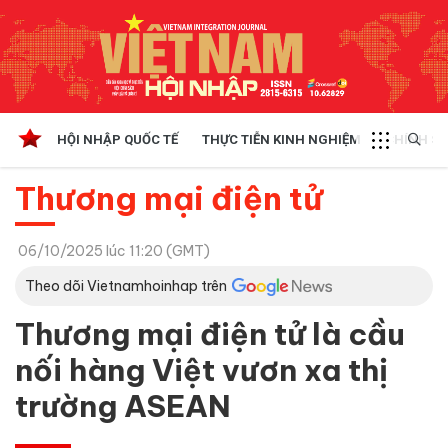
HỘI NHẬP QUỐC TẾ
THỰC TIỄN KINH NGHIỆM
CHÍNH SÁ
Thương mại điện tử
06/10/2025 lúc 11:20 (GMT)
Theo dõi Vietnamhoinhap trên
Thương mại điện tử là cầu
nối hàng Việt vươn xa thị
trường ASEAN