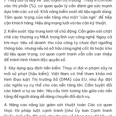
1. Thay đổi tư duy về "Sức mạnh thị trường": Thay vì chỉ nhìn
vào thị phần (%), cơ quan quản lý cần đánh giá sức mạnh
dựa trên các cơ sở: Khả năng kiểm soát dữ liệu người dùng;
Tầm quan trọng của nền tảng như một "cửa ngõ" để tiếp
cận khách hàng; Hiệu ứng mạng lưới và rào cản kỹ thuật.
2. Kiểm soát tập trung kinh tế chủ động: Cần giám sát chặt
chẽ các thương vụ M&A trong lĩnh vực công nghệ. Ngay cả
khi mục tiêu về doanh thu của công ty chưa đạt ngưỡng
thông báo, nhưng nếu nó sở hữu công nghệ cốt lõi hoặc kho
dữ liệu quan trọng, cơ quan cạnh tranh vẫn cần can thiệp
để tránh hình thành độc quyền số.
3. Xây dựng quy định tiền kiểm: Thay vì đợi vi phạm xảy ra
mới xử phạt (hậu kiểm), Việt Nam có thể tham khảo mô
hình Đạo luật Thị trường Số (DMA) của EU, như: Áp đặt
các nghĩa vụ cụ thể cho các nền tảng lớn; Cấm tuyệt đối
các hành vi tự ưu tiên; Yêu cầu tính tương tác giữa các nền
tảng để người dùng dễ dàng chuyển đổi dịch vụ.
4. Nâng cao năng lực giám sát thuật toán: Các cơ quan
thực thi pháp luật cạnh tranh (như Ủy ban Cạnh tranh