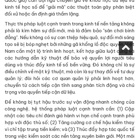
Quốc gia) cần đội ngũ chuyên gia về khoa học dữ liệu và
kinh tế học số để "giải mã" các thuật toán gây phân biệt
đối xử hoặc ấn định giá thầm lặng.
Thực thi pháp luật cạnh tranh trong kinh tế nền tảng không
phải là kìm hãm sự đổi mới, mà là đảm bảo "sân chơi bình
đẳng". Nếu không có sự can thiệp hiệu quả, sự đổi mới sáng
tạo sẽ bị bóp nghẹt bởi những gã khổng lồ độc quyền. Việt
Nam cần một lộ trình linh hoạt, kết hợp giữa luật cứng và
các hướng dẫn kỹ thuật để bảo vệ quyền lợi người tiêu
dùng và thúc đẩy kinh tế số bền vững. Đó không chỉ là sự
điều chỉnh về mặt kỹ thuật, mà còn là sự thay đổi về tư duy
quản lý; đòi hỏi các cơ quan quản lý phải linh hoạt hơn,
chuyển từ cách tiếp cận tĩnh sang phân tích động và chú
trọng vào quyền tiếp cận dữ liệu.
Để không bị tụt hậu trước sự vận động nhanh chóng của
công nghệ, hệ thống pháp luật cạnh tranh cần: (1) Cập
nhật các tiêu chí đánh giá hành vi hạn chế cạnh tranh phù
hợp với đặc thù số; (2) Tăng cường cơ chế hậu kiểm thay
vì chỉ tập trung tiền kiểm; và (3) Thúc đẩy hợp tác quốc tế
trong việc kiểm soát các nền tảng xuyên biên giới. Một môi