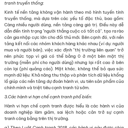
tranh truyền thống
:
Kinh tế nền tảng không vận hành theo mô hình tuyến tính
truyền thống, mà dựa trên các yếu tố đặc thù, bao gồm:
Càng nhiều người dùng, nền tảng càng giá trị. Điều này dễ
dẫn đến tình trạng "người thắng cuộc có tất cả", tạo ra rào
cản gia nhập cực lớn cho đối thủ mới. Bên cạnh đó, với nền
tảng kết nối các nhóm khách hàng khác nhau (ví dụ: người
mua và người bán), việc xác định "thị trường liên quan" trở
nên phức tạp vì giá có thể bằng 0 ở một bên mặt thị
trường (miễn phí cho người dùng) nhưng lại rất cao ở bên
còn lại (phí quảng cáo). Mặt khác, không thể bỏ qua sức
mạnh dữ liệu: Khả năng thu thập và phân tích dữ liệu khổng
lồ giúp các nền tảng dự đoán hành vi, ưu tiên sản phẩm của
chính mình và triệt tiêu cạnh tranh từ sớm.
3.Các hành vi hạn chế cạnh tranh phổ biến
:
Hành vi hạn chế cạnh tranh được hiểu là các hành vi của
doanh nghiệp làm giảm, sai lệch hoặc cản trở sự cạnh
tranh công bằng trên thị trường.
a) Theo Luật Cạnh tranh 2018, các hành vi này được chia