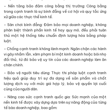
- Nền tảng bảo đảm công bằng thị trường: Công bằng
trong cạnh tranh là sự bình đẳng về cơ hội và quy tắc ứng
xử giữa các thực thể kinh tế.
- Sân chơi bình đẳng: Đảm bảo mọi doanh nghiệp, không
phân biệt thành phần kinh tế hay quy mô, đều phải tuân
thủ một hệ thống tiêu chuẩn định lượng hóa bằng pháp
luật.
- Chống cạnh tranh không lành mạnh: Ngăn chặn các hành
vi gây nhầm lẫn, xâm phạm bí mật kinh doanh hoặc bôi nhọ
đối thủ, từ đó bảo vệ uy tín của các doanh nghiệp làm ăn
chân chính.
- Bảo vệ người tiêu dùng: Thực thi pháp luật cạnh tranh
hiệu quả giúp duy trì sự đa dạng về sản phẩm và chất
lượng dịch vụ với mức giá hợp lý, bảo vệ quyền lợi cuối
cùng của người dân.
- Nâng cao sức cạnh tranh quốc gia: Sức mạnh của một
nền kinh tế được xây dựng dựa trên sự năng động của từng
tế bào doanh nghiệp, bao gồm: