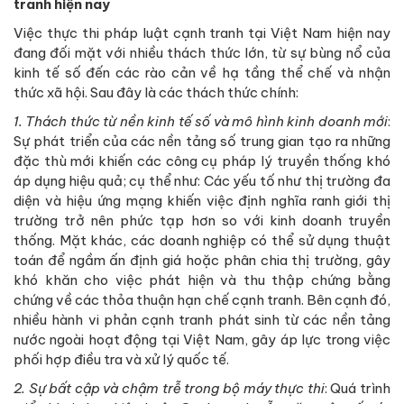
tranh hiện nay
Việc thực thi pháp luật cạnh tranh tại Việt Nam hiện nay
đang đối mặt với nhiều thách thức lớn, từ sự bùng nổ của
kinh tế số đến các rào cản về hạ tầng thể chế và nhận
thức xã hội. Sau đây là các thách thức chính:
1. Thách thức từ nền kinh tế số và mô hình kinh doanh mới
:
Sự phát triển của các nền tảng số trung gian tạo ra những
đặc thù mới khiến các công cụ pháp lý truyền thống khó
áp dụng hiệu quả; cụ thể như: Các yếu tố như thị trường đa
diện và hiệu ứng mạng khiến việc định nghĩa ranh giới thị
trường trở nên phức tạp hơn so với kinh doanh truyền
thống. Mặt khác, các doanh nghiệp có thể sử dụng thuật
toán để ngầm ấn định giá hoặc phân chia thị trường, gây
khó khăn cho việc phát hiện và thu thập chứng bằng
chứng về các thỏa thuận hạn chế cạnh tranh. Bên cạnh đó,
nhiều hành vi phản cạnh tranh phát sinh từ các nền tảng
nước ngoài hoạt động tại Việt Nam, gây áp lực trong việc
phối hợp điều tra và xử lý quốc tế.
2. Sự bất cập và chậm trễ trong bộ máy thực thi
: Quá trình