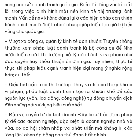
nâng cao sức cạnh tranh quốc gia. Điều đó đóng vai trò cốt
lõi trong việc định hình một nền kinh tế thị trường lành
mạnh. Vấn đề này không dừng lại ở các biện pháp can thiệp
hành chính mà là "luật chơi" chung giúp kiến tạo giá trị bền
vững cho quốc gia.
- Vượt xa công cụ quản lý kinh tế đơn thuần: Truyền thống
thường xem pháp luật cạnh tranh là bộ công cụ để Nhà
nước kiểm soát thị trường, xử lý các hành vi vi phạm như
độc quyền hay thỏa thuận ấn định giá. Tuy nhiên, thực tế
thực thi pháp luật cạnh tranh hiện đại mang ý nghĩa rộng
hơn; cụ thể:
+ Điều tiết cấu trúc thị trường: Thay vì chỉ can thiệp khi có
vi phạm, pháp luật cạnh tranh tạo ra khuôn khổ để các
nguồn lực (vốn, lao động, công nghệ) tự động chuyển dịch
đến những nơi sử dụng hiệu quả nhất.
+ Bảo vệ quyền tự do kinh doanh: Đây là sự bảo đảm pháp
lý để các doanh nghiệp, đặc biệt là doanh nghiệp nhỏ và
vừa, có cơ hội thâm nhập và phát triển mà không bị các
"ông lớn" chèn ép bằng các thủ đoạn bất chính.