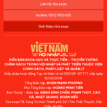
Liên hệ tòa soạn
Hotline: 0912 953 695
Giới thiệu tòa soạn
DIỄN ĐÀN KHOA HỌC VÀ THỰC TIỄN - TRUYỀN THÔNG
CHÍNH SÁCH TRONG HỘI NHẬP VÀ PHÁT TRIỂN THUỘC VIỆN
CHÍNH SÁCH, PHÁP LUẬT VÀ QUẢN LÝ
Giấy phép hoạt động Tạp chí Điện tử số 329/GP-BTTTT cấp ngày
10/09/2018.
Tổng Biên tập:
ĐOÀN MẠNH PHƯƠNG
Phó Tổng Biên tập:
HOÀNG MINH TIẾN
Ban Thư ký - Biên tập:
ĐẶNG ĐÌNH CHẤN, PHẠM THỦY, CAO
HÀ, NHẬT QUANG, ĐOÀN HIẾU
Tòa soạn:T8, Cung Trí thức Thành phố, Số 1 Tôn Thất Thuyết, Cầu
Giấy, Hà Nội.