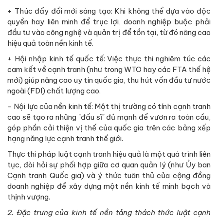
+ Thúc đẩy đổi mới sáng tạo: Khi không thể dựa vào độc
quyền hay liên minh để trục lợi, doanh nghiệp buộc phải
đầu tư vào công nghệ và quản trị để tồn tại, từ đó nâng cao
hiệu quả toàn nền kinh tế.
+ Hội nhập kinh tế quốc tế: Việc thực thi nghiêm túc các
cam kết về cạnh tranh (như trong WTO hay các FTA thế hệ
mới) giúp nâng cao uy tín quốc gia, thu hút vốn đầu tư nước
ngoài (FDI) chất lượng cao.
- Nội lực của nền kinh tế: Một thị trường có tính cạnh tranh
cao sẽ tạo ra những "đấu sĩ" đủ mạnh để vươn ra toàn cầu,
góp phần cải thiện vị thế của quốc gia trên các bảng xếp
hạng năng lực cạnh tranh thế giới.
Thực thi pháp luật cạnh tranh hiệu quả là một quá trình liên
tục, đòi hỏi sự phối hợp giữa cơ quan quản lý (như Ủy ban
Cạnh tranh Quốc gia) và ý thức tuân thủ của cộng đồng
doanh nghiệp để xây dựng một nền kinh tế minh bạch và
thịnh vượng.
2. Đặc trưng của kinh tế nền tảng thách thức luật cạnh