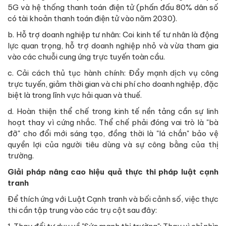
5G và hệ thống thanh toán điện tử (phấn đấu 80% dân số
có tài khoản thanh toán điện tử vào năm 2030).
b. Hỗ trợ doanh nghiệp tư nhân: Coi kinh tế tư nhân là động
lực quan trọng, hỗ trợ doanh nghiệp nhỏ và vừa tham gia
vào các chuỗi cung ứng trực tuyến toàn cầu.
c. Cải cách thủ tục hành chính: Đẩy mạnh dịch vụ công
trực tuyến, giảm thời gian và chi phí cho doanh nghiệp, đặc
biệt là trong lĩnh vực hải quan và thuế.
d. Hoàn thiện thể chế trong kinh tế nền tảng cần sự linh
hoạt thay vì cứng nhắc. Thể chế phải đóng vai trò là "bà
đỡ" cho đổi mới sáng tạo, đồng thời là "lá chắn" bảo vệ
quyền lợi của người tiêu dùng và sự công bằng của thị
trường.
Giải pháp nâng cao hiệu quả thực thi pháp luật cạnh
tranh
Để thích ứng với Luật Cạnh tranh và bối cảnh số, việc thực
thi cần tập trung vào các trụ cột sau đây: