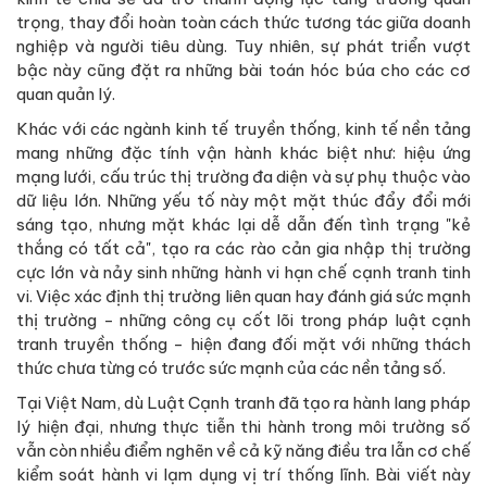
trọng, thay đổi hoàn toàn cách thức tương tác giữa doanh
nghiệp và người tiêu dùng. Tuy nhiên, sự phát triển vượt
bậc này cũng đặt ra những bài toán hóc búa cho các cơ
quan quản lý.
Khác với các ngành kinh tế truyền thống, kinh tế nền tảng
mang những đặc tính vận hành khác biệt như: hiệu ứng
mạng lưới, cấu trúc thị trường đa diện và sự phụ thuộc vào
dữ liệu lớn. Những yếu tố này một mặt thúc đẩy đổi mới
sáng tạo, nhưng mặt khác lại dễ dẫn đến tình trạng "kẻ
thắng có tất cả", tạo ra các rào cản gia nhập thị trường
cực lớn và nảy sinh những hành vi hạn chế cạnh tranh tinh
vi. Việc xác định thị trường liên quan hay đánh giá sức mạnh
thị trường - những công cụ cốt lõi trong pháp luật cạnh
tranh truyền thống - hiện đang đối mặt với những thách
thức chưa từng có trước sức mạnh của các nền tảng số.
Tại Việt Nam, dù Luật Cạnh tranh đã tạo ra hành lang pháp
lý hiện đại, nhưng thực tiễn thi hành trong môi trường số
vẫn còn nhiều điểm nghẽn về cả kỹ năng điều tra lẫn cơ chế
kiểm soát hành vi lạm dụng vị trí thống lĩnh. Bài viết này