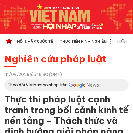
HỘI NHẬP QUỐC TẾ
THỰC TIỄN KINH NGHIỆM
CHÍNH SÁ
Nghiên cứu pháp luật
11/06/2026 lúc 16:30 (GMT)
Theo dõi Vietnamhoinhap trên
Thực thi pháp luật cạnh
tranh trong bối cảnh kinh tế
nền tảng – Thách thức và
định hướng giải pháp nâng