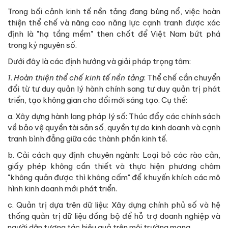
Trong bối cảnh kinh tế nền tảng đang bùng nổ, việc hoàn
thiện thể chế và nâng cao năng lực cạnh tranh được xác
định là "hạ tầng mềm" then chốt để Việt Nam bứt phá
trong kỷ nguyên số.
Dưới đây là các định hướng và giải pháp trọng tâm:
1
.
Hoàn thiện thể chế kinh tế nền tảng
: Thể chế cần chuyển
đổi từ tư duy quản lý hành chính sang tư duy quản trị phát
triển, tạo không gian cho đổi mới sáng tạo. Cụ thể:
a. Xây dựng hành lang pháp lý số: Thúc đẩy các chính sách
về bảo vệ quyền tài sản số, quyền tự do kinh doanh và cạnh
tranh bình đẳng giữa các thành phần kinh tế.
b. Cải cách quy định chuyên ngành: Loại bỏ các rào cản,
giấy phép không cần thiết và thực hiện phương châm
"không quản được thì không cấm" để khuyến khích các mô
hình kinh doanh mới phát triển.
c. Quản trị dựa trên dữ liệu: Xây dựng chính phủ số và hệ
thống quản trị dữ liệu đồng bộ để hỗ trợ doanh nghiệp và
người dân tương tác hiệu quả trên môi trường mạng.