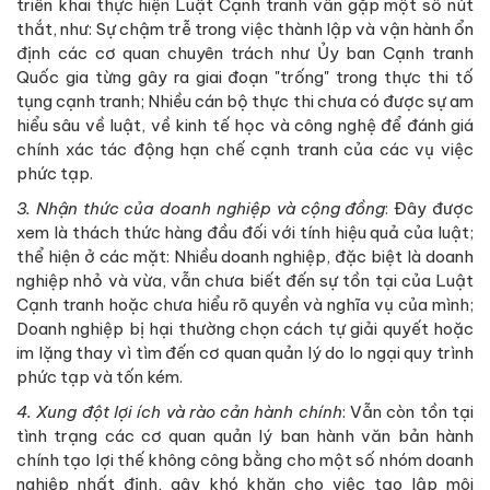
triển khai thực hiện Luật Cạnh tranh vẫn gặp một số nút
thắt, như: Sự chậm trễ trong việc thành lập và vận hành ổn
định các cơ quan chuyên trách như Ủy ban Cạnh tranh
Quốc gia từng gây ra giai đoạn "trống" trong thực thi tố
tụng cạnh tranh; Nhiều cán bộ thực thi chưa có được sự am
hiểu sâu về luật, về kinh tế học và công nghệ để đánh giá
chính xác tác động hạn chế cạnh tranh của các vụ việc
phức tạp.
3. Nhận thức của doanh nghiệp và cộng đồng
: Đây được
xem là thách thức hàng đầu đối với tính hiệu quả của luật;
thể hiện ở các mặt: Nhiều doanh nghiệp, đặc biệt là doanh
nghiệp nhỏ và vừa, vẫn chưa biết đến sự tồn tại của Luật
Cạnh tranh hoặc chưa hiểu rõ quyền và nghĩa vụ của mình;
Doanh nghiệp bị hại thường chọn cách tự giải quyết hoặc
im lặng thay vì tìm đến cơ quan quản lý do lo ngại quy trình
phức tạp và tốn kém.
4. Xung đột lợi ích và rào cản hành chính
: Vẫn còn tồn tại
tình trạng các cơ quan quản lý ban hành văn bản hành
chính tạo lợi thế không công bằng cho một số nhóm doanh
nghiệp nhất định, gây khó khăn cho việc tạo lập môi