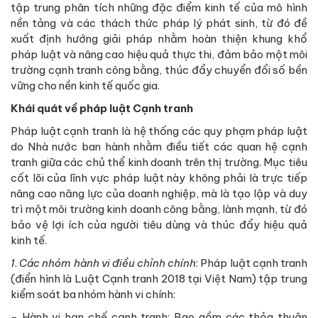
tập trung phân tích những đặc điểm kinh tế của mô hình
nền tảng và các thách thức pháp lý phát sinh, từ đó đề
xuất định hướng giải pháp nhằm hoàn thiện khung khổ
pháp luật và nâng cao hiệu quả thực thi, đảm bảo một môi
trường cạnh tranh công bằng, thúc đẩy chuyển đổi số bền
vững cho nền kinh tế quốc gia.
Khái quát về pháp luật Cạnh tranh
Pháp luật cạnh tranh là hệ thống các quy phạm pháp luật
do Nhà nước ban hành nhằm điều tiết các quan hệ cạnh
tranh giữa các chủ thể kinh doanh trên thị trường. Mục tiêu
cốt lõi của lĩnh vực pháp luật này không phải là trực tiếp
nâng cao năng lực của doanh nghiệp, mà là tạo lập và duy
trì một môi trường kinh doanh công bằng, lành mạnh, từ đó
bảo vệ lợi ích của người tiêu dùng và thúc đẩy hiệu quả
kinh tế.
1
.
Các nhóm hành vi điều chỉnh chính
: Pháp luật cạnh tranh
(điển hình là Luật Cạnh tranh 2018 tại Việt Nam) tập trung
kiểm soát ba nhóm hành vi chính:
- Hành vi hạn chế cạnh tranh: Bao gồm các thỏa thuận