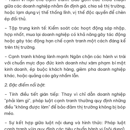
giữa các doanh nghiệp nhằm ấn định giá, chia sẻ thị trường,
hoặc lạm dụng vị thế thống lĩnh, vị thế độc quyền để chèn
ép đối thủ.
- Tập trung kinh tế: Kiểm soát các hoạt động sáp nhập,
hợp nhất, mua lại doanh nghiệp có khả năng gây tác động
hoặc gây tác động hạn chế cạnh tranh một cách đáng kể
trên thị trường.
- Cạnh tranh không lành mạnh: Ngăn chặn các hành vi trái
với chuẩn mực đạo đức kinh doanh như xâm phạm bí mật
kinh doanh, ép buộc khách hàng, gièm pha doanh nghiệp
khác, hoặc quảng cáo gây nhầm lẫn.
2.
Đặc điểm nổi bật
:
- Tính điều tiết gián tiếp: Thay vì chỉ dẫn doanh nghiệp
"phải làm gì", pháp luật cạnh tranh thường quy định những
điều "không được làm" để bảo đảm thị trường không bị bóp
méo.
- Sự kết hợp giữa luật nội dung và hình thức: Pháp luật
cạnh tranh vừa quy định các tiêu chuẩn hành vi (nội dung),