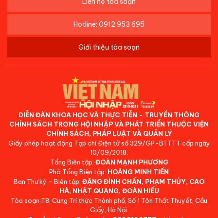
Liên hệ tòa soạn
Hotline: 0912 953 695
Giới thiệu tòa soạn
DIỄN ĐÀN KHOA HỌC VÀ THỰC TIỄN - TRUYỀN THÔNG
CHÍNH SÁCH TRONG HỘI NHẬP VÀ PHÁT TRIỂN THUỘC VIỆN
CHÍNH SÁCH, PHÁP LUẬT VÀ QUẢN LÝ
Giấy phép hoạt động Tạp chí Điện tử số 329/GP-BTTTT cấp ngày
10/09/2018.
Tổng Biên tập:
ĐOÀN MẠNH PHƯƠNG
Phó Tổng Biên tập:
HOÀNG MINH TIẾN
Ban Thư ký - Biên tập:
ĐẶNG ĐÌNH CHẤN, PHẠM THỦY, CAO
HÀ, NHẬT QUANG, ĐOÀN HIẾU
Tòa soạn:T8, Cung Trí thức Thành phố, Số 1 Tôn Thất Thuyết, Cầu
Giấy, Hà Nội.