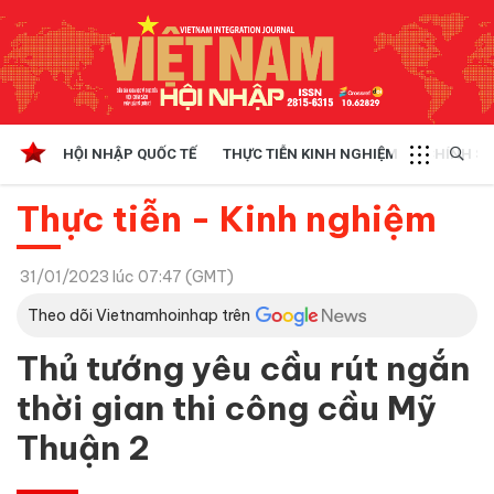
HỘI NHẬP QUỐC TẾ
THỰC TIỄN KINH NGHIỆM
CHÍNH SÁ
Thực tiễn - Kinh nghiệm
31/01/2023 lúc 07:47 (GMT)
Theo dõi Vietnamhoinhap trên
Thủ tướng yêu cầu rút ngắn
thời gian thi công cầu Mỹ
Thuận 2