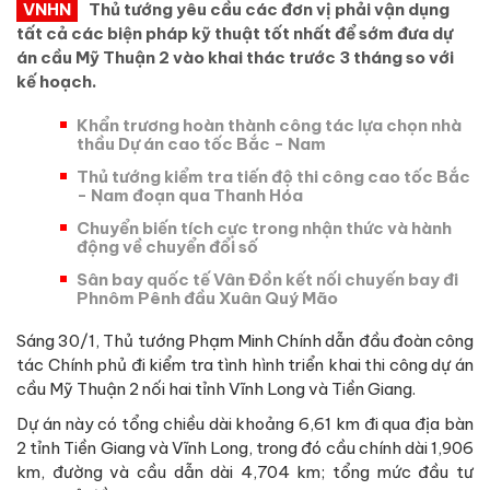
VNHN
Thủ tướng yêu cầu các đơn vị phải vận dụng
tất cả các biện pháp kỹ thuật tốt nhất để sớm đưa dự
án cầu Mỹ Thuận 2 vào khai thác trước 3 tháng so với
kế hoạch.
Khẩn trương hoàn thành công tác lựa chọn nhà
thầu Dự án cao tốc Bắc - Nam
Thủ tướng kiểm tra tiến độ thi công cao tốc Bắc
- Nam đoạn qua Thanh Hóa
Chuyển biến tích cực trong nhận thức và hành
động về chuyển đổi số
Sân bay quốc tế Vân Đồn kết nối chuyến bay đi
Phnôm Pênh đầu Xuân Quý Mão
Sáng 30/1, Thủ tướng Phạm Minh Chính dẫn đầu đoàn công
tác Chính phủ đi kiểm tra tình hình triển khai thi công dự án
cầu Mỹ Thuận 2 nối hai tỉnh Vĩnh Long và Tiền Giang.
Dự án này có tổng chiều dài khoảng 6,61 km đi qua địa bàn
2 tỉnh Tiền Giang và Vĩnh Long, trong đó cầu chính dài 1,906
km, đường và cầu dẫn dài 4,704 km; tổng mức đầu tư