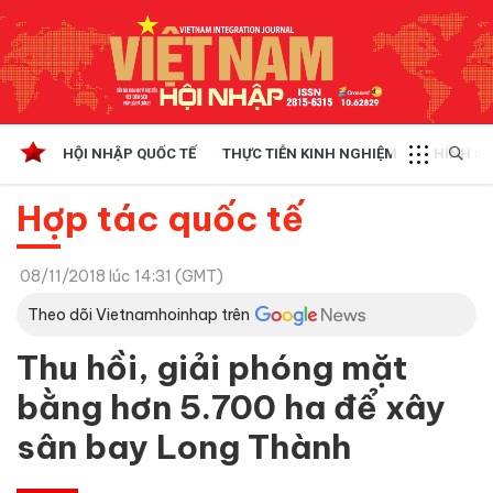
HỘI NHẬP QUỐC TẾ
THỰC TIỄN KINH NGHIỆM
CHÍNH SÁ
Hợp tác quốc tế
08/11/2018 lúc 14:31 (GMT)
Theo dõi Vietnamhoinhap trên
Thu hồi, giải phóng mặt
bằng hơn 5.700 ha để xây
sân bay Long Thành