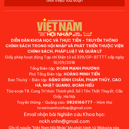
Giới thiệu tòa soạn
DIỄN ĐÀN KHOA HỌC VÀ THỰC TIỄN - TRUYỀN THÔNG
CHÍNH SÁCH TRONG HỘI NHẬP VÀ PHÁT TRIỂN THUỘC VIỆN
CHÍNH SÁCH, PHÁP LUẬT VÀ QUẢN LÝ
Giấy phép hoạt động Tạp chí Điện tử số 329/GP-BTTTT cấp ngày
10/09/2018.
Tổng Biên tập:
ĐOÀN MẠNH PHƯƠNG
Phó Tổng Biên tập:
HOÀNG MINH TIẾN
Ban Thư ký - Biên tập:
ĐẶNG ĐÌNH CHẤN, PHẠM THỦY, CAO
HÀ, NHẬT QUANG, ĐOÀN HIẾU
Tòa soạn:T8, Cung Trí thức Thành phố, Số 1 Tôn Thất Thuyết, Cầu
Giấy, Hà Nội.
Truyền thông - Quảng cáo:
0826166777
- Hòm thư:
tcvietnamhoinhap@gmail.com
Email nhận bài Nghiên cứu Khoa học:
nckh.vnhn@gmail.com
Ghi rõ nguồn "Việt Nam Hội Nhập" khi phát hành từ Website này.