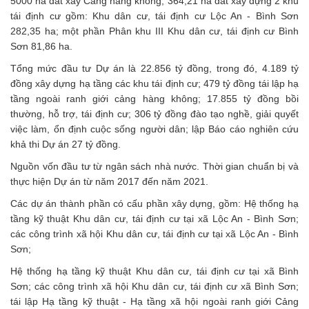
5000 ha đất xây Cảng hàng không; 364,21 ha đất xây dựng 2 khu
tái định cư gồm: Khu dân cư, tái định cư Lộc An - Bình Sơn
282,35 ha; một phần Phân khu III Khu dân cư, tái định cư Bình
Sơn 81,86 ha.
Tổng mức đầu tư Dự án là 22.856 tỷ đồng, trong đó, 4.189 tỷ
đồng xây dựng hạ tầng các khu tái định cư; 479 tỷ đồng tái lập hạ
tầng ngoài ranh giới cảng hàng không; 17.855 tỷ đồng bồi
thường, hỗ trợ, tái định cư; 306 tỷ đồng đào tạo nghề, giải quyết
việc làm, ổn định cuộc sống người dân; lập Báo cáo nghiên cứu
khả thi Dự án 27 tỷ đồng.
Nguồn vốn đầu tư từ ngân sách nhà nước. Thời gian chuẩn bị và
thực hiện Dự án từ năm 2017 đến năm 2021.
Các dự án thành phần có cấu phần xây dựng, gồm: Hệ thống hạ
tầng kỹ thuật Khu dân cư, tái định cư tại xã Lộc An - Bình Sơn;
các công trình xã hội Khu dân cư, tái định cư tại xã Lộc An - Bình
Sơn;
Hệ thống hạ tầng kỹ thuật Khu dân cư, tái định cư tại xã Bình
Sơn; các công trình xã hội Khu dân cư, tái định cư xã Bình Sơn;
tái lập Hạ tầng kỹ thuật - Hạ tầng xã hội ngoài ranh giới Cảng