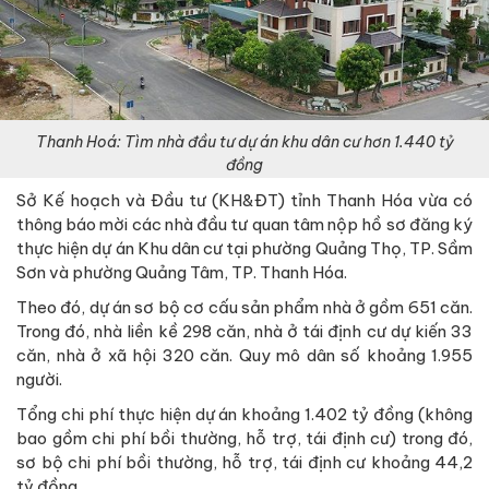
Thanh Hoá: Tìm nhà đầu tư dự án khu dân cư hơn 1.440 tỷ
đồng
Sở Kế hoạch và Đầu tư (KH&ĐT) tỉnh Thanh Hóa vừa có
thông báo mời các nhà đầu tư quan tâm nộp hồ sơ đăng ký
thực hiện dự án Khu dân cư tại phường Quảng Thọ, TP. Sầm
Sơn và phường Quảng Tâm, TP. Thanh Hóa.
Theo đó, dự án sơ bộ cơ cấu sản phẩm nhà ở gồm 651 căn.
Trong đó, nhà liền kề 298 căn, nhà ở tái định cư dự kiến 33
căn, nhà ở xã hội 320 căn. Quy mô dân số khoảng 1.955
người.
Tổng chi phí thực hiện dự án khoảng 1.402 tỷ đồng (không
bao gồm chi phí bồi thường, hỗ trợ, tái định cư) trong đó,
sơ bộ chi phí bồi thường, hỗ trợ, tái định cư khoảng 44,2
tỷ đồng.