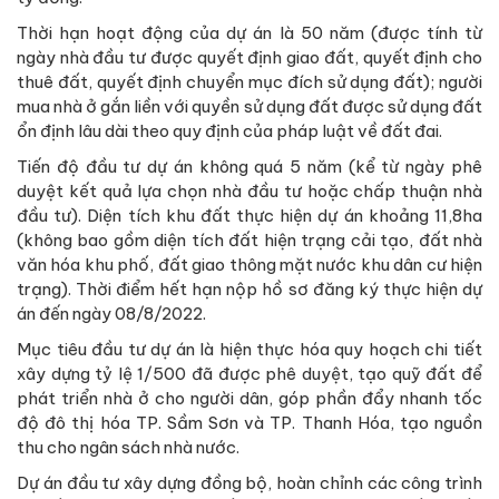
Thời hạn hoạt động của dự án là 50 năm (được tính từ
ngày nhà đầu tư được quyết định giao đất, quyết định cho
thuê đất, quyết định chuyển mục đích sử dụng đất); người
mua nhà ở gắn liền với quyền sử dụng đất được sử dụng đất
ổn định lâu dài theo quy định của pháp luật về đất đai.
Tiến độ đầu tư dự án không quá 5 năm (kể từ ngày phê
duyệt kết quả lựa chọn nhà đầu tư hoặc chấp thuận nhà
đầu tư). Diện tích khu đất thực hiện dự án khoảng 11,8ha
(không bao gồm diện tích đất hiện trạng cải tạo, đất nhà
văn hóa khu phố, đất giao thông mặt nước khu dân cư hiện
trạng). Thời điểm hết hạn nộp hồ sơ đăng ký thực hiện dự
án đến ngày 08/8/2022.
Mục tiêu đầu tư dự án là hiện thực hóa quy hoạch chi tiết
xây dựng tỷ lệ 1/500 đã được phê duyệt, tạo quỹ đất để
phát triển nhà ở cho người dân, góp phần đẩy nhanh tốc
độ đô thị hóa TP. Sầm Sơn và TP. Thanh Hóa, tạo nguồn
thu cho ngân sách nhà nước.
Dự án đầu tư xây dựng đồng bộ, hoàn chỉnh các công trình