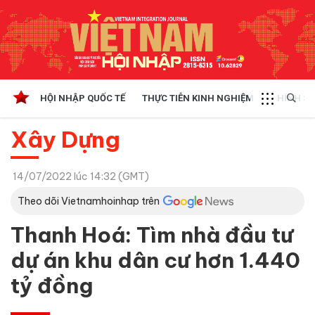
HỘI NHẬP QUỐC TẾ
THỰC TIỄN KINH NGHIỆM
CHÍNH SÁ
Xây Dựng
14/07/2022 lúc 14:32 (GMT)
Theo dõi Vietnamhoinhap trên
Thanh Hoá: Tìm nhà đầu tư
dự án khu dân cư hơn 1.440
tỷ đồng