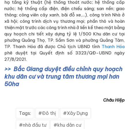
hạ tầng kỹ thuật (hệ thống thoát nước; hệ thống cấp
nước; hệ thống cấp điện, điện chiếu sáng; san nền; giao
thông; công viên cây xanh, bãi đỗ xe,…), công trình Nhà ở
xã hội; công trình dịch vụ thương mại; phần thô và hoàn
thiện mặt trước các công trình nhà ở liền kề theo mặt bằng
quy hoạch chi tiết xây dựng tỷ lệ 1/500 Khu dân cư tại
phường Quảng Thọ, TP. Sầm Sơn và phường Quảng Tâm,
TP. Thanh Hóa đã được Chủ tịch UBND tỉnh
Thanh Hóa
phê duyệt tại Quyết định số 3323/QĐ-UBND ngày
27/8/2021.
Bắc Giang duyệt điều chỉnh quy hoạch
khu dân cư và trung tâm thương mại hơn
50ha
Châu Hiệp
Tags:
Đô thị
Xây Dựng
nhà đầu tư
khu dân cư