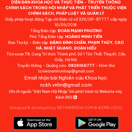
DIỄN ĐÀN KHOA HỌC VÀ THỰC TIỄN - TRUYỀN THÔNG
CHÍNH SÁCH TRONG HỘI NHẬP VÀ PHÁT TRIỂN THUỘC VIỆN
CHÍNH SÁCH, PHÁP LUẬT VÀ QUẢN LÝ
Giấy phép hoạt động Tạp chí Điện tử số 329/GP-BTTTT cấp ngày
10/09/2018.
Tổng Biên tập:
ĐOÀN MẠNH PHƯƠNG
Phó Tổng Biên tập:
HOÀNG MINH TIẾN
Ban Thư ký - Biên tập:
ĐẶNG ĐÌNH CHẤN, PHẠM THỦY, CAO
HÀ, NHẬT QUANG, ĐOÀN HIẾU
Tòa soạn:T8, Cung Trí thức Thành phố, Số 1 Tôn Thất Thuyết, Cầu
Giấy, Hà Nội.
Truyền thông - Quảng cáo:
0826166777
- Hòm thư:
tcvietnamhoinhap@gmail.com
Email nhận bài Nghiên cứu Khoa học:
nckh.vnhn@gmail.com
Ghi rõ nguồn "Việt Nam Hội Nhập" khi phát hành từ Website này.
Kênh RSS
Designed & developed by VIETNAMPEDIA.COM
©
AICMS v2022