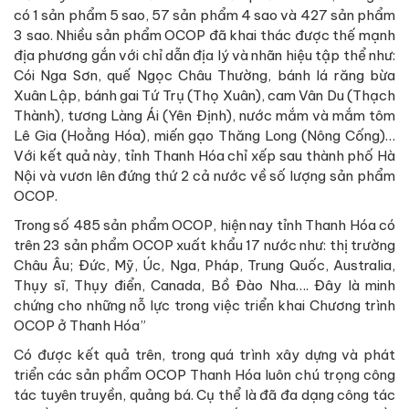
có 1 sản phẩm 5 sao, 57 sản phẩm 4 sao và 427 sản phẩm
3 sao. Nhiều sản phẩm OCOP đã khai thác được thế mạnh
địa phương gắn với chỉ dẫn địa lý và nhãn hiệu tập thể như:
Cói Nga Sơn, quế Ngọc Châu Thường, bánh lá răng bừa
Xuân Lập, bánh gai Tứ Trụ (Thọ Xuân), cam Vân Du (Thạch
Thành), tương Làng Ái (Yên Định), nước mắm và mắm tôm
Lê Gia (Hoằng Hóa), miến gạo Thăng Long (Nông Cống)…
Với kết quả này, tỉnh Thanh Hóa chỉ xếp sau thành phố Hà
Nội và vươn lên đứng thứ 2 cả nước về số lượng sản phẩm
OCOP.
Trong số 485 sản phẩm OCOP, hiện nay tỉnh Thanh Hóa có
trên 23 sản phẩm OCOP xuất khẩu 17 nước như: thị trường
Châu Âu; Đức, Mỹ, Úc, Nga, Pháp, Trung Quốc, Australia,
Thụy sĩ, Thụy điển, Canada, Bồ Đào Nha…. Đây là minh
chứng cho những nỗ lực trong việc triển khai Chương trình
OCOP ở Thanh Hóa”
Có được kết quả trên, trong quá trình xây dựng và phát
triển các sản phẩm OCOP Thanh Hóa luôn chú trọng công
tác tuyên truyền, quảng bá. Cụ thể là đã đa dạng công tác