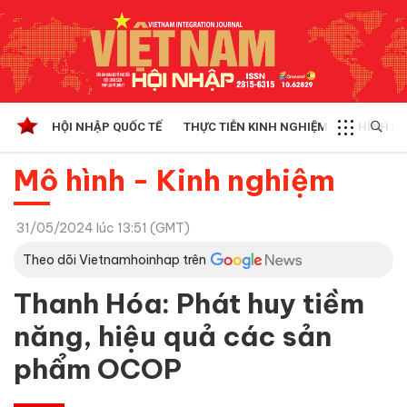
HỘI NHẬP QUỐC TẾ
THỰC TIỄN KINH NGHIỆM
CHÍNH SÁ
Mô hình - Kinh nghiệm
31/05/2024 lúc 13:51 (GMT)
Theo dõi Vietnamhoinhap trên
Thanh Hóa: Phát huy tiềm
năng, hiệu quả các sản
phẩm OCOP