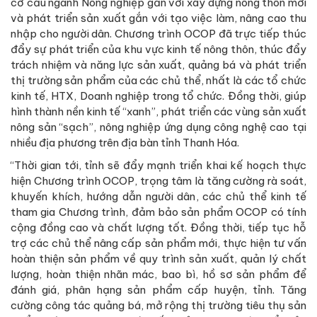
cơ cấu ngành Nông nghiệp gắn với xây dựng nông thôn mới
và phát triển sản xuất gắn với tạo việc làm, nâng cao thu
nhập cho người dân. Chương trình OCOP đã trực tiếp thúc
đẩy sự phát triển của khu vực kinh tế nông thôn, thúc đẩy
trách nhiệm và năng lực sản xuất, quảng bá và phát triển
thị trường sản phẩm của các chủ thể, nhất là các tổ chức
kinh tế, HTX, Doanh nghiệp trong tổ chức. Đồng thời, giúp
hình thành nền kinh tế “xanh”, phát triển các vùng sản xuất
nông sản “sạch”, nông nghiệp ứng dụng công nghệ cao tại
nhiều địa phương trên địa bàn tỉnh Thanh Hóa.
“Thời gian tới, tỉnh sẽ đẩy mạnh triển khai kế hoạch thực
hiện Chương trình OCOP, trọng tâm là tăng cường rà soát,
khuyến khích, hướng dẫn người dân, các chủ thể kinh tế
tham gia Chương trình, đảm bảo sản phẩm OCOP có tính
cộng đồng cao và chất lượng tốt. Đồng thời, tiếp tục hỗ
trợ các chủ thể nâng cấp sản phẩm mới, thực hiện tư vấn
hoàn thiện sản phẩm về quy trình sản xuất, quản lý chất
lượng, hoàn thiện nhãn mác, bao bì, hồ sơ sản phẩm để
đánh giá, phân hạng sản phẩm cấp huyện, tỉnh. Tăng
cường công tác quảng bá, mở rộng thị trường tiêu thụ sản