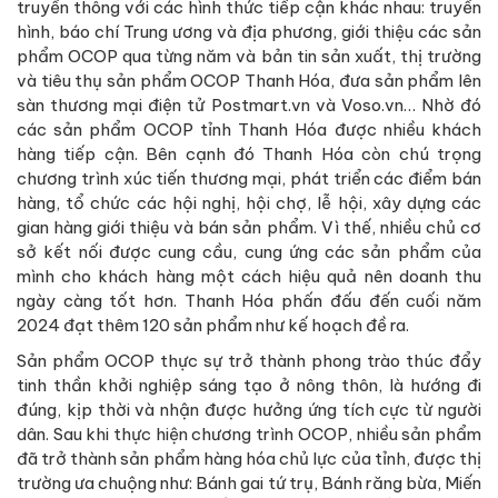
truyền thông với các hình thức tiếp cận khác nhau: truyền
hình, báo chí Trung ương và địa phương, giới thiệu các sản
phẩm OCOP qua từng năm và bản tin sản xuất, thị trường
và tiêu thụ sản phẩm OCOP Thanh Hóa, đưa sản phẩm lên
sàn thương mại điện tử Postmart.vn và Voso.vn… Nhờ đó
các sản phẩm OCOP tỉnh Thanh Hóa được nhiều khách
hàng tiếp cận. Bên cạnh đó Thanh Hóa còn chú trọng
chương trình xúc tiến thương mại, phát triển các điểm bán
hàng, tổ chức các hội nghị, hội chợ, lễ hội, xây dựng các
gian hàng giới thiệu và bán sản phẩm. Vì thế, nhiều chủ cơ
sở kết nối được cung cầu, cung ứng các sản phẩm của
mình cho khách hàng một cách hiệu quả nên doanh thu
ngày càng tốt hơn. Thanh Hóa phấn đấu đến cuối năm
2024 đạt thêm 120 sản phẩm như kế hoạch đề ra.
Sản phẩm OCOP thực sự trở thành phong trào thúc đẩy
tinh thần khởi nghiệp sáng tạo ở nông thôn, là hướng đi
đúng, kịp thời và nhận được hưởng ứng tích cực từ người
dân. Sau khi thực hiện chương trình OCOP, nhiều sản phẩm
đã trở thành sản phẩm hàng hóa chủ lực của tỉnh, được thị
trường ưa chuộng như: Bánh gai tứ trụ, Bánh răng bừa, Miến