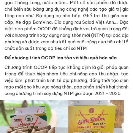
gạo Thăng Long, nước mắm... Một số sản phẩm đã được
chế biến sâu bằng ứng dụng công nghệ cao tạo giá trị gia
tăng cao như: Bộ dụng cụ nhà bếp, Ghế tre thư giãn cao
cấp, Xe đạp BamVina, Đĩa đựng rau Salad Việt Anh…. Đặc
biệt, sản phẩm OCOP đã khẳng định vai trò quan trọng đối
với chương trình xây dựng nông thôn mới (NTM) tại các địa
phương và được xem như kết quả cuối cùng của tiêu chí tổ
chức sản xuất trong bộ tiêu chí xã NTM.
Để chương trình OCOP lan tỏa và hiệu quả hơn nữa
Chương trình OCOP tiếp tục khẳng định là giải pháp quan
trọng để thực hiện nhóm tiêu chí nâng cao thu nhập, tạo
việc làm, phát triển kinh tế địa phương, đồng thời tạo diện
mạo mới cho khu vực nông thôn, góp phần triển khai thành
công chương trình xây dựng NTM giai đoạn 2021 - 2025.