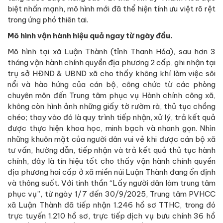
biệt nhấn mạnh, mô hình mới đã thể hiện tính ưu việt rõ rệt
trong ứng phó thiên tai.
Mô hình vận hành hiệu quả ngay từ ngày đầu.
Mô hình tại xã Luận Thành (tỉnh Thanh Hóa), sau hơn 3
tháng vận hành chính quyền địa phương 2 cấp, ghi nhận tại
trụ sở HĐND & UBND xã cho thấy không khí làm việc sôi
nổi và hào hứng của cán bộ, công chức từ các phòng
chuyên môn đến Trung tâm phục vụ Hành chính công xã,
không còn hình ảnh những giấy tờ rườm rà, thủ tục chồng
chéo; thay vào đó là quy trình tiếp nhận, xử lý, trả kết quả
được thực hiện khoa học, minh bạch và nhanh gọn. Nhìn
những khuôn mặt của người dân vui vẻ khi được cán bộ xã
tư vấn, hường dẫn, tiếp nhận và trả kết quả thủ tục hành
chính, đây là tín hiệu tốt cho thấy vận hành chính quyền
địa phương hai cấp ở xã miền núi Luận Thành đang ổn định
và thông suốt. Với tinh thần “Lấy người dân làm trung tâm
phục vụ”, từ ngày 1/7 đến 30/9/2025, Trung tâm PVHCC
xã Luận Thành đã tiếp nhận 1.246 hồ sơ TTHC, trong đó
trực tuyến 1.210 hồ sơ, trực tiếp dịch vụ bưu chính 36 hồ