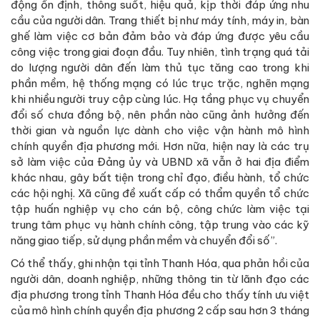
động ổn định, thông suốt, hiệu quả, kịp thời đáp ứng nhu
cầu của người dân. Trang thiết bị như máy tính, máy in, bàn
ghế làm việc cơ bản đảm bảo và đáp ứng được yêu cầu
công việc trong giai đoạn đầu. Tuy nhiên, tình trạng quá tải
do lượng người dân đến làm thủ tục tăng cao trong khi
phần mềm, hệ thống mạng có lúc trục trặc, nghẽn mạng
khi nhiều người truy cập cùng lúc. Hạ tầng phục vụ chuyển
đổi số chưa đồng bộ, nên phần nào cũng ảnh hưởng đến
thời gian và nguồn lực dành cho việc vận hành mô hình
chính quyền địa phương mới. Hơn nữa, hiện nay là các trụ
sở làm việc của Đảng ủy và UBND xã vẫn ở hai địa điểm
khác nhau, gây bất tiện trong chỉ đạo, điều hành, tổ chức
các hội nghị. Xã cũng đề xuất cấp có thẩm quyền tổ chức
tập huấn nghiệp vụ cho cán bộ, công chức làm việc tại
trung tâm phục vụ hành chính công, tập trung vào các kỹ
năng giao tiếp, sử dụng phần mềm và chuyển đổi số”.
Có thể thấy, ghi nhận tại tỉnh Thanh Hóa, qua phản hồi của
người dân, doanh nghiệp, những thông tin từ lãnh đạo các
địa phương trong tỉnh Thanh Hóa đều cho thấy tính ưu việt
của mô hình chính quyền địa phương 2 cấp sau hơn 3 tháng