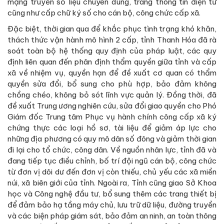
mạng truyền số liệu chuyên dùng, trang thông tin điện tử
cũng như cấp chữ ký số cho cán bộ, công chức cấp xã.
Đặc biệt, thời gian qua để khắc phục tình trạng khó khăn,
thách thức vận hành mô hình 2 cấp, tỉnh Thanh Hóa đã rà
soát toàn bộ hệ thống quy định của pháp luật, các quy
định liên quan đến phân định thẩm quyền giữa tỉnh và cấp
xã về nhiệm vụ, quyền hạn để đề xuất cơ quan có thẩm
quyền sửa đổi, bổ sung cho phù hợp, bảo đảm không
chồng chéo, không bỏ sót lĩnh vực quản lý. Đồng thời, đã
đề xuất Trung ương nghiên cứu, sửa đổi giao quyền cho Phó
Giám đốc Trung tâm Phục vụ hành chính công cấp xã ký
chứng thực các loại hồ sơ, tài liệu để giảm áp lực cho
những địa phương có quy mô dân số đông và giảm thời gian
đi lại cho tổ chức, công dân. Về nguồn nhân lực, tỉnh đã và
đang tiếp tục điều chỉnh, bố trí đội ngũ cán bộ, công chức
từ đơn vị dôi dư đến đơn vị còn thiếu, chủ yếu các xã miền
núi, xã biên giới của tỉnh. Ngoài ra, Tỉnh cũng giao Sở Khoa
học và Công nghệ đầu tư, bổ sung thêm các trang thiết bị
để đảm bảo hạ tầng máy chủ, lưu trữ dữ liệu, đường truyền
và các biện pháp giám sát, bảo đảm an ninh, an toàn thông