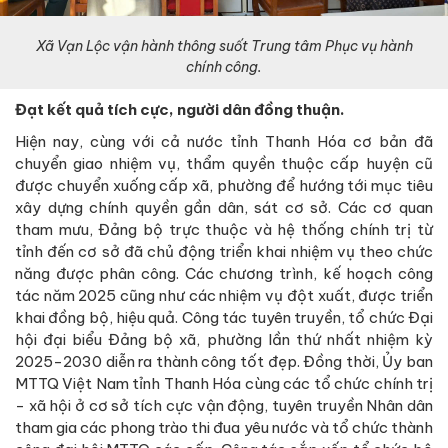
Xã Vạn Lộc vận hành thông suốt Trung tâm Phục vụ hành
chính công.
Đạt kết quả tích cực, người dân đồng thuận.
Hiện nay, cùng với cả nước tỉnh Thanh Hóa cơ bản đã
chuyển giao nhiệm vụ, thẩm quyền thuộc cấp huyện cũ
được chuyển xuống cấp xã, phường để hướng tới mục tiêu
xây dựng chính quyền gần dân, sát cơ sở. Các cơ quan
tham mưu, Đảng bộ trực thuộc và hệ thống chính trị từ
tỉnh đến cơ sở đã chủ động triển khai nhiệm vụ theo chức
năng được phân công. Các chương trình, kế hoạch công
tác năm 2025 cũng như các nhiệm vụ đột xuất, được triển
khai đồng bộ, hiệu quả. Công tác tuyên truyền, tổ chức Đại
hội đại biểu Đảng bộ xã, phường lần thứ nhất nhiệm kỳ
2025-2030 diễn ra thành công tốt đẹp. Đồng thời, Ủy ban
MTTQ Việt Nam tỉnh Thanh Hóa cùng các tổ chức chính trị
- xã hội ở cơ sở tích cực vận động, tuyên truyền Nhân dân
tham gia các phong trào thi đua yêu nước và tổ chức thành