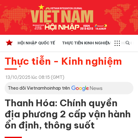
HỘI NHẬP QUỐC TẾ
THỰC TIỄN KINH NGHIỆM
CHÍNH SÁ
Thực tiễn - Kinh nghiệm
13/10/2025 lúc 08:15 (GMT)
Theo dõi Vietnamhoinhap trên
Thanh Hóa: Chính quyền
địa phương 2 cấp vận hành
ổn định, thông suốt