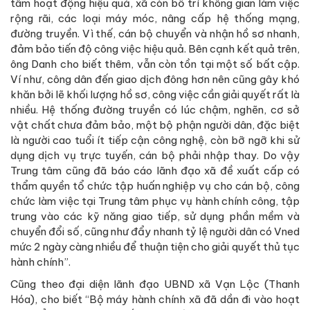
tâm hoạt động hiệu quả, xã còn bố trí không gian làm việc
rộng rãi, các loại máy móc, nâng cấp hệ thống mạng,
đường truyền. Vì thế, cán bộ chuyển và nhận hồ sơ nhanh,
đảm bảo tiến độ công việc hiệu quả. Bên cạnh kết quả trên,
ông Danh cho biết thêm, vẫn còn tồn tại một số bất cập.
Ví như, công dân đến giao dịch đông hơn nên cũng gây khó
khăn bởi lẽ khối lượng hồ sơ, công việc cần giải quyết rất là
nhiều. Hệ thống đường truyền có lúc chậm, nghẽn, cơ sở
vật chất chưa đảm bảo, một bộ phận người dân, đặc biệt
là người cao tuổi ít tiếp cận công nghệ, còn bỡ ngỡ khi sử
dụng dịch vụ trực tuyến, cán bộ phải nhập thay. Do vậy
Trung tâm cũng đã báo cáo lãnh đạo xã đề xuất cấp có
thẩm quyền tổ chức tập huấn nghiệp vụ cho cán bộ, công
chức làm việc tại Trung tâm phục vụ hành chính công, tập
trung vào các kỹ năng giao tiếp, sử dụng phần mềm và
chuyển đổi số, cũng như đẩy nhanh tỷ lệ người dân có Vned
mức 2 ngày càng nhiều để thuận tiện cho giải quyết thủ tục
hành chính”.
Cũng theo đại diện lãnh đạo UBND xã Vạn Lộc (Thanh
Hóa), cho biết “Bộ máy hành chính xã đã dần đi vào hoạt