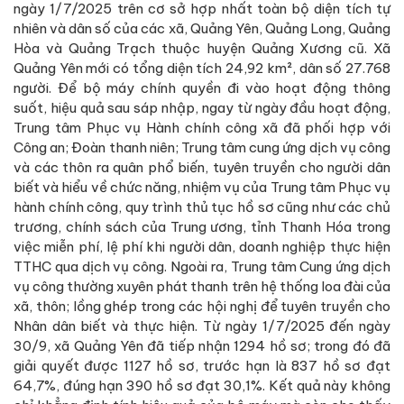
ngày 1/7/2025 trên cơ sở hợp nhất toàn bộ diện tích tự
nhiên và dân số của các xã, Quảng Yên, Quảng Long, Quảng
Hòa và Quảng Trạch thuộc huyện Quảng Xương cũ. Xã
Quảng Yên mới có tổng diện tích 24,92 km², dân số 27.768
người. Để bộ máy chính quyền đi vào hoạt động thông
suốt, hiệu quả sau sáp nhập, ngay từ ngày đầu hoạt động,
Trung tâm Phục vụ Hành chính công xã đã phối hợp với
Công an; Đoàn thanh niên; Trung tâm cung ứng dịch vụ công
và các thôn ra quân phổ biến, tuyên truyền cho người dân
biết và hiểu về chức năng, nhiệm vụ của Trung tâm Phục vụ
hành chính công, quy trình thủ tục hồ sơ cũng như các chủ
trương, chính sách của Trung ương, tỉnh Thanh Hóa trong
việc miễn phí, lệ phí khi người dân, doanh nghiệp thực hiện
TTHC qua dịch vụ công. Ngoài ra, Trung tâm Cung ứng dịch
vụ công thường xuyên phát thanh trên hệ thống loa đài của
xã, thôn; lồng ghép trong các hội nghị để tuyên truyền cho
Nhân dân biết và thực hiện. Từ ngày 1/7/2025 đến ngày
30/9, xã Quảng Yên đã tiếp nhận 1294 hồ sơ; trong đó đã
giải quyết được 1127 hồ sơ, trước hạn là 837 hồ sơ đạt
64,7%, đúng hạn 390 hồ sơ đạt 30,1%. Kết quả này không