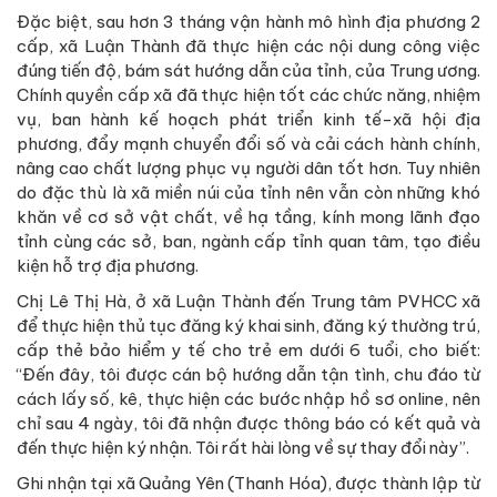
Đặc biệt, sau hơn 3 tháng vận hành mô hình địa phương 2
cấp, xã Luận Thành đã thực hiện các nội dung công việc
đúng tiến độ, bám sát hướng dẫn của tỉnh, của Trung ương.
Chính quyền cấp xã đã thực hiện tốt các chức năng, nhiệm
vụ, ban hành kế hoạch phát triển kinh tế-xã hội địa
phương, đẩy mạnh chuyển đổi số và cải cách hành chính,
nâng cao chất lượng phục vụ người dân tốt hơn. Tuy nhiên
do đặc thù là xã miền núi của tỉnh nên vẫn còn những khó
khăn về cơ sở vật chất, về hạ tầng, kính mong lãnh đạo
tỉnh cùng các sở, ban, ngành cấp tỉnh quan tâm, tạo điều
kiện hỗ trợ địa phương.
Chị Lê Thị Hà, ở xã Luận Thành đến Trung tâm PVHCC xã
để thực hiện thủ tục đăng ký khai sinh, đăng ký thường trú,
cấp thẻ bảo hiểm y tế cho trẻ em dưới 6 tuổi, cho biết:
“Đến đây, tôi được cán bộ hướng dẫn tận tình, chu đáo từ
cách lấy số, kê, thực hiện các bước nhập hồ sơ online, nên
chỉ sau 4 ngày, tôi đã nhận được thông báo có kết quả và
đến thực hiện ký nhận. Tôi rất hài lòng về sự thay đổi này”.
Ghi nhận tại xã Quảng Yên (Thanh Hóa), được thành lập từ