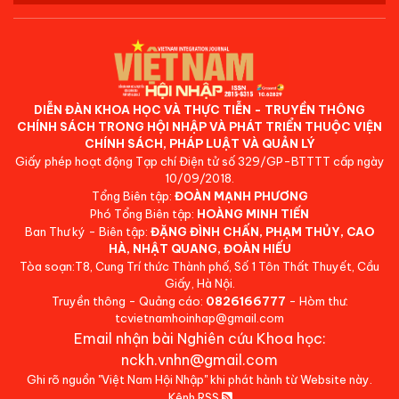
DIỄN ĐÀN KHOA HỌC VÀ THỰC TIỄN - TRUYỀN THÔNG
CHÍNH SÁCH TRONG HỘI NHẬP VÀ PHÁT TRIỂN THUỘC VIỆN
CHÍNH SÁCH, PHÁP LUẬT VÀ QUẢN LÝ
Giấy phép hoạt động Tạp chí Điện tử số 329/GP-BTTTT cấp ngày
10/09/2018.
Tổng Biên tập:
ĐOÀN MẠNH PHƯƠNG
Phó Tổng Biên tập:
HOÀNG MINH TIẾN
Ban Thư ký - Biên tập:
ĐẶNG ĐÌNH CHẤN, PHẠM THỦY, CAO
HÀ, NHẬT QUANG, ĐOÀN HIẾU
Tòa soạn:T8, Cung Trí thức Thành phố, Số 1 Tôn Thất Thuyết, Cầu
Giấy, Hà Nội.
Truyền thông - Quảng cáo:
0826166777
- Hòm thư:
tcvietnamhoinhap@gmail.com
Email nhận bài Nghiên cứu Khoa học:
nckh.vnhn@gmail.com
Ghi rõ nguồn "Việt Nam Hội Nhập" khi phát hành từ Website này.
Kênh RSS