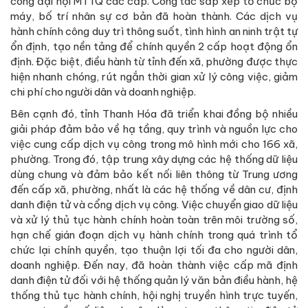
công đại hội MTTQ các cấp. Công tác sắp xếp tổ chức bộ
máy, bố trí nhân sự cơ bản đã hoàn thành. Các dịch vụ
hành chính công duy trì thông suốt, tình hình an ninh trật tự
ổn định, tạo nền tảng để chính quyền 2 cấp hoạt động ổn
định. Đặc biệt, điều hành từ tỉnh đến xã, phường được thực
hiện nhanh chóng, rút ngắn thời gian xử lý công việc, giảm
chi phí cho người dân và doanh nghiệp.
Bên cạnh đó, tỉnh Thanh Hóa đã triển khai đồng bộ nhiều
giải pháp đảm bảo về hạ tầng, quy trình và nguồn lực cho
việc cung cấp dịch vụ công trong mô hình mới cho 166 xã,
phường. Trong đó, tập trung xây dựng các hệ thống dữ liệu
dùng chung và đảm bảo kết nối liên thông từ Trung ương
đến cấp xã, phường, nhất là các hệ thống về dân cư, định
danh điện tử và cổng dịch vụ công. Việc chuyển giao dữ liệu
và xử lý thủ tục hành chính hoàn toàn trên môi trường số,
hạn chế gián đoạn dịch vụ hành chính trong quá trình tổ
chức lại chính quyền, tạo thuận lợi tối đa cho người dân,
doanh nghiệp. Đến nay, đã hoàn thành việc cấp mã định
danh điện tử đối với hệ thống quản lý văn bản điều hành, hệ
thống thủ tục hành chính, hội nghị truyền hình trực tuyến,