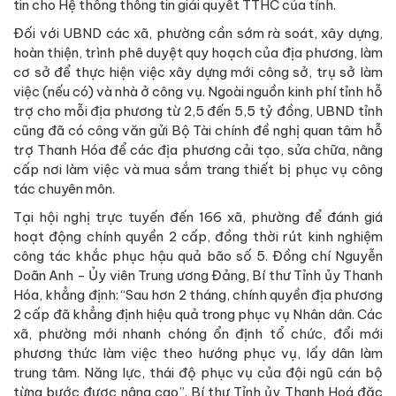
tin cho Hệ thống thông tin giải quyết TTHC của tỉnh.
Đối với UBND các xã, phường cần sớm rà soát, xây dựng,
hoàn thiện, trình phê duyệt quy hoạch của địa phương, làm
cơ sở để thực hiện việc xây dựng mới công sở, trụ sở làm
việc (nếu có) và nhà ở công vụ. Ngoài nguồn kinh phí tỉnh hỗ
trợ cho mỗi địa phương từ 2,5 đến 5,5 tỷ đồng, UBND tỉnh
cũng đã có công văn gửi Bộ Tài chính đề nghị quan tâm hỗ
trợ Thanh Hóa để các địa phương cải tạo, sửa chữa, nâng
cấp nơi làm việc và mua sắm trang thiết bị phục vụ công
tác chuyên môn.
Tại hội nghị trực tuyến đến 166 xã, phường để đánh giá
hoạt động chính quyền 2 cấp, đồng thời rút kinh nghiệm
công tác khắc phục hậu quả bão số 5. Đồng chí Nguyễn
Doãn Anh - Ủy viên Trung ương Đảng, Bí thư Tỉnh ủy Thanh
Hóa, khẳng định: “Sau hơn 2 tháng, chính quyền địa phương
2 cấp đã khẳng định hiệu quả trong phục vụ Nhân dân. Các
xã, phường mới nhanh chóng ổn định tổ chức, đổi mới
phương thức làm việc theo hướng phục vụ, lấy dân làm
trung tâm. Năng lực, thái độ phục vụ của đội ngũ cán bộ
từng bước được nâng cao”. Bí thư Tỉnh ủy Thanh Hoá đặc