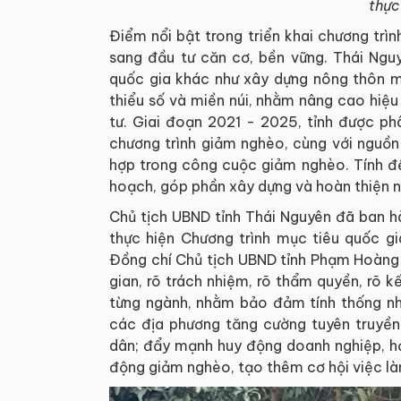
thực
Điểm nổi bật trong triển khai chương trìn
sang đầu tư căn cơ, bền vững. Thái Ngu
quốc gia khác như xây dựng nông thôn mớ
thiểu số và miền núi, nhằm nâng cao hiệ
tư. Giai đoạn 2021 - 2025, tỉnh được ph
chương trình giảm nghèo, cùng với nguồn
hợp trong công cuộc giảm nghèo. Tính đ
hoạch, góp phần xây dựng và hoàn thiện nh
Chủ tịch UBND tỉnh Thái Nguyên đã ban h
thực hiện Chương trình mục tiêu quốc g
Đồng chí Chủ tịch UBND tỉnh Phạm Hoàng S
gian, rõ trách nhiệm, rõ thẩm quyền, rõ k
từng ngành, nhằm bảo đảm tính thống nhấ
các địa phương tăng cường tuyên truyền
dân; đẩy mạnh huy động doanh nghiệp, hợ
động giảm nghèo, tạo thêm cơ hội việc làm