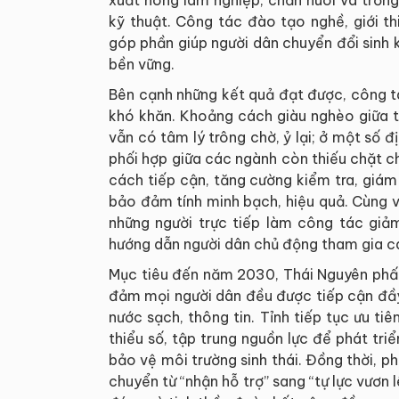
kỹ thuật. Công tác đào tạo nghề, giới t
góp phần giúp người dân chuyển đổi sinh 
bền vững.
Bên cạnh những kết quả đạt được, công t
khó khăn. Khoảng cách giàu nghèo giữa t
vẫn có tâm lý trông chờ, ỷ lại; ở một số đ
phối hợp giữa các ngành còn thiếu chặt ch
cách tiếp cận, tăng cường kiểm tra, giám
bảo đảm tính minh bạch, hiệu quả. Cùng v
những người trực tiếp làm công tác giảm
hướng dẫn người dân chủ động tham gia các
Mục tiêu đến năm 2030, Thái Nguyên phấn
đảm mọi người dân đều được tiếp cận đầy 
nước sạch, thông tin. Tỉnh tiếp tục ưu t
thiểu số, tập trung nguồn lực để phát tri
bảo vệ môi trường sinh thái. Đồng thời, p
chuyển từ “nhận hỗ trợ” sang “tự lực vươn l