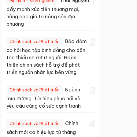
1
Thái Nguyên
Mô hình - Kinh nghiệm
đẩy mạnh xúc tiến thương mại,
nâng cao giá trị nông sản địa
phương
2
Bảo đảm
Chính sách và Phát triển
cơ hội học tập bình đẳng cho dân
tộc thiểu số rất ít người: Hoàn
thiện chính sách hỗ trợ để phát
triển nguồn nhân lực bền vững
3
Ngành
Chính sách và Phát triển
mía đường: Tín hiệu phục hồi và
yêu cầu củng cố sức cạnh tranh
4
Chính
Chính sách và Phát triển
sách mới có hiệu lực từ tháng