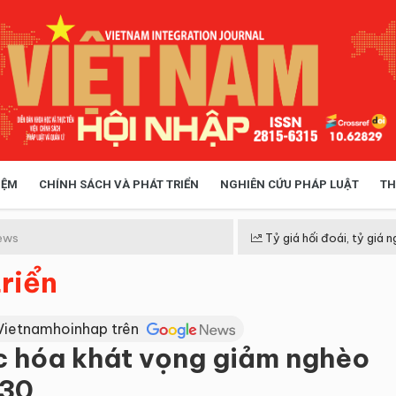
IỆM
CHÍNH SÁCH VÀ PHÁT TRIỂN
NGHIÊN CỨU PHÁP LUẬT
TH
HÓA XÃ HỘI
CHÍNH SÁCH
ews
Tỷ giá hối đoái, tỷ giá n
riển
 TIỄN QUẢN LÝ
VIỆT NAM ĐIỂM ĐẾN
Vietnamhoinhap trên
c hóa khát vọng giảm nghèo
030