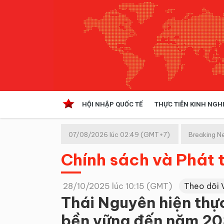
HỘI NHẬP QUỐC TẾ
THỰC TIỄN KINH NGH
HỘI NHẬP QUỐC TẾ
VĂN 
07/08/2026 lúc 02:49 (GMT+7)
Breaking N
Kinh tế hội nhập
Chính sách và Phát t
Doanh nghiệp
NGHIÊN CỨU PHÁP LUẬT
THỰC
28/10/2025 lúc 10:15 (GMT)
Theo dõi 
Thái Nguyên hiện thự
bền vững đến năm 2