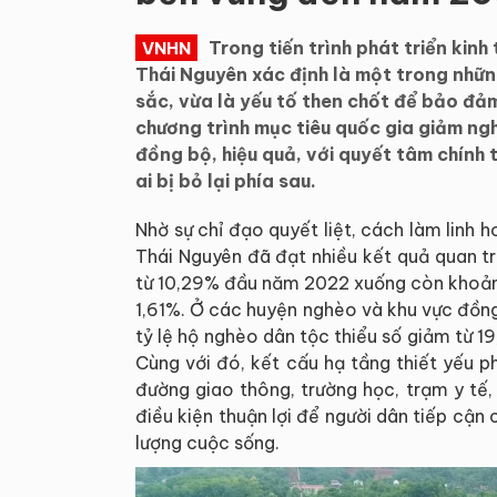
Trong tiến trình phát triển kinh
VNHN
Thái Nguyên xác định là một trong nhữn
sắc, vừa là yếu tố then chốt để bảo đả
chương trình mục tiêu quốc gia giảm ngh
đồng bộ, hiệu quả, với quyết tâm chính 
ai bị bỏ lại phía sau.
Nhờ sự chỉ đạo quyết liệt, cách làm linh 
Thái Nguyên đã đạt nhiều kết quả quan t
từ 10,29% đầu năm 2022 xuống còn khoản
1,61%. Ở các huyện nghèo và khu vực đồng
tỷ lệ hộ nghèo dân tộc thiểu số giảm từ 
Cùng với đó, kết cấu hạ tầng thiết yếu 
đường giao thông, trường học, trạm y tế,
điều kiện thuận lợi để người dân tiếp cận 
lượng cuộc sống.