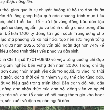
 sự được nâng lên.
h thời gian qua là sự chuyển hướng từ hỗ trợ đơn thuần
yên đã lồng ghép hiệu quả các chương trình mục tiêu
i, phát triển kinh tế - xã hội vùng đồng bào dân tộc
u quả sử dụng nguồn lực và tránh chồng chéo trong đầu
ân bổ hơn 1.100 tỷ đồng từ ngân sách Trung ương cho
 lực địa phương và xã hội hóa, tạo nên sức mạnh tổng
ến giữa năm 2025, tổng vốn giải ngân đạt hơn 74% kế
iều công trình thiết yếu phục vụ dân sinh.
ành Chỉ thị số 11/CT-UBND về việc tăng cường chỉ đạo
ia giảm nghèo bền vững đến năm 2030. Trong chỉ thị
ơn cũng nhấn mạnh yêu cầu “rõ người, rõ việc, rõ thời
ết quả”, đồng thời đề ra nhiệm vụ cụ thể cho từng cấp,
t và hiệu quả trong triển khai. Bên cạnh đó, yêu cầu
, nâng cao nhận thức của cán bộ, đảng viên và người
p tác xã, các tổ chức xã hội cùng tham gia vào hoạt
, sản xuất và dịch vụ cho người dân.