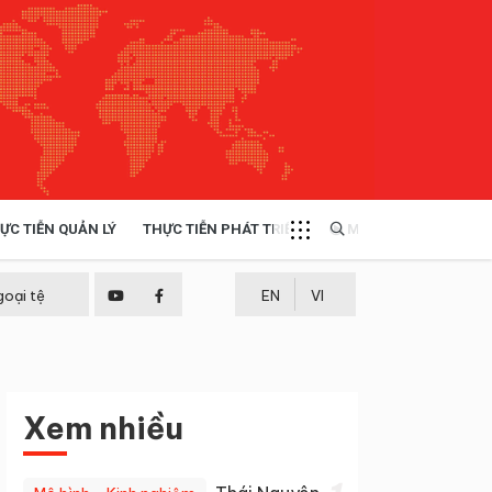
ỰC TIỄN QUẢN LÝ
THỰC TIỄN PHÁT TRIỂN
MULTIMEDIA
TÀI NGUYÊN - MÔI TRƯỜNG
goại tệ
EN
VI
THỰC TIỄN - KINH NGHIỆM
Xem nhiều