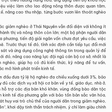
hiệu việc làm cho lao động nông thôn được quan tâm,
kế, nâng cao thu nhập, từng bước vươn lên thoát nghèo
ác giảm nghèo ở Thái Nguyên vẫn đối diện với không ít
hành thị và nông thôn còn lớn; một bộ phận người dân
ịa phương, tiến độ giải ngân vốn chưa đạt yêu cầu, việc
ẽ. Trước thực tế đó, tỉnh xác định cần tiếp tục đổi mới
 sát và ứng dụng công nghệ thông tin trong quản lý để
ới đó, nâng cao năng lực đội ngũ cán bộ cơ sở, nhất là
 nghèo, giúp họ có đủ kiến thức, kỹ năng để tư vấn,
 mô hình phát triển kinh tế.
 đấu đưa tỷ lệ hộ nghèo đa chiều xuống dưới 3%, bảo
đủ các dịch vụ xã hội cơ bản về y tế, giáo dục, nhà ở,
iên hỗ trợ các địa bàn khó khăn, vùng đồng bào dân tộc
ển kinh tế địa phương gắn với bảo tồn bản sắc văn hóa,
hát huy vai trò chủ thể của người dân trong giảm nghèo,
ên”, khơi dậy tinh thần trách nhiệm, ý chí làm giàu chính