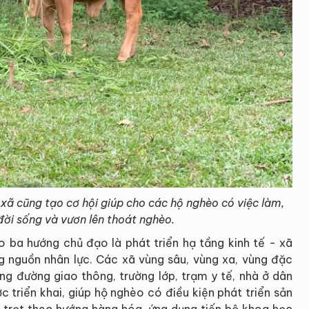
 xã cũng tạo cơ hội giúp cho các hộ nghèo có việc làm,
đời sống và vươn lên thoát nghèo.
 ba hướng chủ đạo là phát triển hạ tầng kinh tế - xã
ng nguồn nhân lực. Các xã vùng sâu, vùng xa, vùng đặc
ng đường giao thông, trường lớp, trạm y tế, nhà ở dân
c triển khai, giúp hộ nghèo có điều kiện phát triển sản
g trọt theo hướng hàng hóa, ứng dụng tiến bộ khoa học