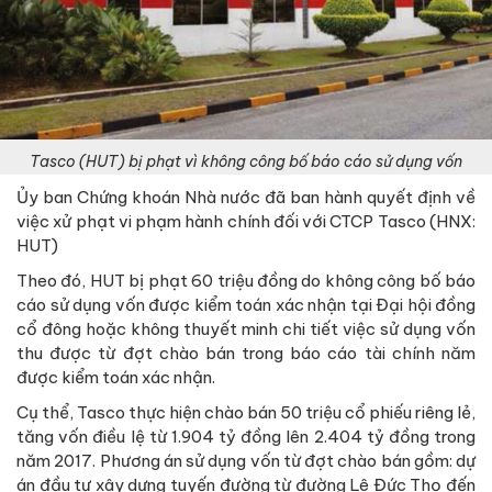
Tasco (HUT) bị phạt vì không công bố báo cáo sử dụng vốn
Ủy ban Chứng khoán Nhà nước đã ban hành quyết định về
việc xử phạt vi phạm hành chính đối với CTCP Tasco (HNX:
HUT)
Theo đó, HUT bị phạt 60 triệu đồng do không công bố báo
cáo sử dụng vốn được kiểm toán xác nhận tại Đại hội đồng
cổ đông hoặc không thuyết minh chi tiết việc sử dụng vốn
thu được từ đợt chào bán trong báo cáo tài chính năm
được kiểm toán xác nhận.
Cụ thể, Tasco thực hiện chào bán 50 triệu cổ phiếu riêng lẻ,
tăng vốn điều lệ từ 1.904 tỷ đồng lên 2.404 tỷ đồng trong
năm 2017. Phương án sử dụng vốn từ đợt chào bán gồm: dự
án đầu tư xây dựng tuyến đường từ đường Lê Đức Thọ đến