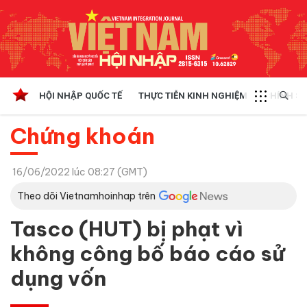
HỘI NHẬP QUỐC TẾ
THỰC TIỄN KINH NGHIỆM
CHÍNH SÁ
Chứng khoán
16/06/2022 lúc 08:27 (GMT)
Theo dõi Vietnamhoinhap trên
Tasco (HUT) bị phạt vì
không công bố báo cáo sử
dụng vốn