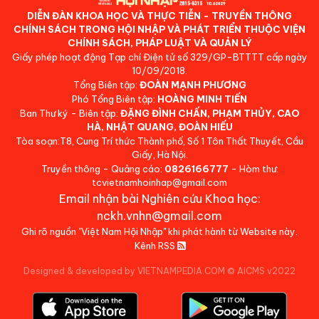
DIỄN ĐÀN KHOA HỌC VÀ THỰC TIỄN - TRUYỀN THÔNG
CHÍNH SÁCH TRONG HỘI NHẬP VÀ PHÁT TRIỂN THUỘC VIỆN
CHÍNH SÁCH, PHÁP LUẬT VÀ QUẢN LÝ
Giấy phép hoạt động Tạp chí Điện tử số 329/GP-BTTTT cấp ngày
10/09/2018.
Tổng Biên tập:
ĐOÀN MẠNH PHƯƠNG
Phó Tổng Biên tập:
HOÀNG MINH TIẾN
Ban Thư ký - Biên tập:
ĐẶNG ĐÌNH CHẤN, PHẠM THỦY, CAO
HÀ, NHẬT QUANG, ĐOÀN HIẾU
Tòa soạn:T8, Cung Trí thức Thành phố, Số 1 Tôn Thất Thuyết, Cầu
Giấy, Hà Nội.
Truyền thông - Quảng cáo:
0826166777
- Hòm thư:
tcvietnamhoinhap@gmail.com
Email nhận bài Nghiên cứu Khoa học:
nckh.vnhn@gmail.com
Ghi rõ nguồn "Việt Nam Hội Nhập" khi phát hành từ Website này.
Kênh RSS
Designed & developed by VIETNAMPEDIA.COM
©
AICMS v2022