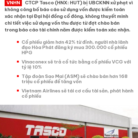
VNHN
CTCP Tasco (HNX: HUT) bị UBCKNN xử phạt vì
không công bố báo cáo sử dụng vốn được kiểm toán
xác nhận tại Đại hội đồng cổ đông, không thuyết minh
chi tiết việc sử dụng vốn thu được từ đợt chào bán
trong báo cáo tài chính năm được kiểm toán xác nhận.
Cổ phiếu giảm hơn 42% từ đỉnh, người nhà lãnh
đạo Hòa Phát đăng ký mua 300.000 cổ phiếu
HPG
Vinaconex sẽ trả cổ tức bằng cổ phiếu VCG với
tỷ lệ 10%
Tập đoàn Sao Mai (ASM) sẽ chào bán hơn 168
triệu cổ phiếu để tăng vốn
Vietnam Airlines sẽ tái cơ cấu tài sản, phát hành
cổ phiếu