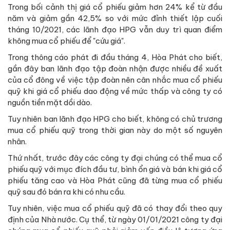
Trong bối cảnh thị giá cổ phiếu giảm hơn 24% kể từ đầu
năm và giảm gần 42,5% so với mức đỉnh thiết lập cuối
tháng 10/2021, các lãnh đạo HPG vẫn duy trì quan điểm
không mua cổ phiếu để "cứu giá".
Trong thông cáo phát đi đầu tháng 4, Hòa Phát cho biết,
gần đây ban lãnh đạo tập đoàn nhận được nhiều đề xuất
của cổ đông về việc tập đoàn nên cân nhắc mua cổ phiếu
quỹ khi giá cổ phiếu dao động về mức thấp và công ty có
nguồn tiền mặt dồi dào.
Tuy nhiên ban lãnh đạo HPG cho biết, không có chủ trương
mua cổ phiếu quỹ trong thời gian này do một số nguyên
nhân.
Thứ nhất, trước đây các công ty đại chúng có thể mua cổ
phiếu quỹ với mục đích đầu tư, bình ổn giá và bán khi giá cổ
phiếu tăng cao và Hòa Phát cũng đã từng mua cổ phiếu
quỹ sau đó bán ra khi có nhu cầu.
Tuy nhiên, việc mua cổ phiếu quỹ đã có thay đổi theo quy
định của Nhà nước. Cụ thể, từ ngày 01/01/2021 công ty đại