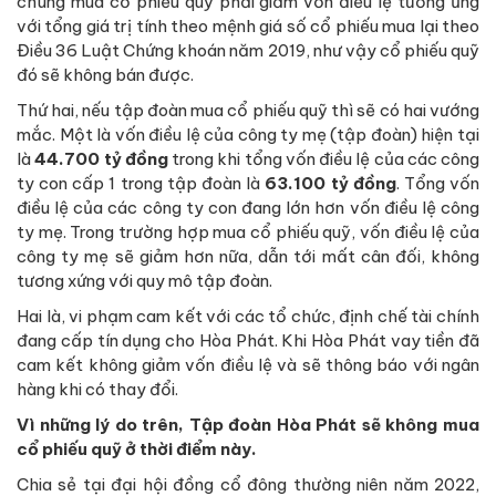
chúng mua cổ phiếu quỹ phải giảm vốn điều lệ tương ứng
với tổng giá trị tính theo mệnh giá số cổ phiếu mua lại theo
Điều 36 Luật Chứng khoán năm 2019, như vậy cổ phiếu quỹ
đó sẽ không bán được.
Thứ hai, nếu tập đoàn mua cổ phiếu quỹ thì sẽ có hai vướng
mắc. Một là vốn điều lệ của công ty mẹ (tập đoàn) hiện tại
là
44.700 tỷ đồng
trong khi tổng vốn điều lệ của các công
ty con cấp 1 trong tập đoàn là
63.100 tỷ đồng
. Tổng vốn
điều lệ của các công ty con đang lớn hơn vốn điều lệ công
ty mẹ. Trong trường hợp mua cổ phiếu quỹ, vốn điều lệ của
công ty mẹ sẽ giảm hơn nữa, dẫn tới mất cân đối, không
tương xứng với quy mô tập đoàn.
Hai là, vi phạm cam kết với các tổ chức, định chế tài chính
đang cấp tín dụng cho Hòa Phát. Khi Hòa Phát vay tiền đã
cam kết không giảm vốn điều lệ và sẽ thông báo với ngân
hàng khi có thay đổi.
Vì những lý do trên, Tập đoàn Hòa Phát sẽ không mua
cổ phiếu quỹ ở thời điểm này.
Chia sẻ tại đại hội đồng cổ đông thường niên năm 2022,