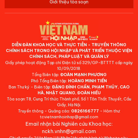
Giới thiệu tòa soạn
DIỄN ĐÀN KHOA HỌC VÀ THỰC TIỄN - TRUYỀN THÔNG
CHÍNH SÁCH TRONG HỘI NHẬP VÀ PHÁT TRIỂN THUỘC VIỆN
CHÍNH SÁCH, PHÁP LUẬT VÀ QUẢN LÝ
Giấy phép hoạt động Tạp chí Điện tử số 329/GP-BTTTT cấp ngày
10/09/2018.
Tổng Biên tập:
ĐOÀN MẠNH PHƯƠNG
Phó Tổng Biên tập:
HOÀNG MINH TIẾN
Ban Thư ký - Biên tập:
ĐẶNG ĐÌNH CHẤN, PHẠM THỦY, CAO
HÀ, NHẬT QUANG, ĐOÀN HIẾU
Tòa soạn:T8, Cung Trí thức Thành phố, Số 1 Tôn Thất Thuyết, Cầu
Giấy, Hà Nội.
Truyền thông - Quảng cáo:
0826166777
- Hòm thư:
tcvietnamhoinhap@gmail.com
Email nhận bài Nghiên cứu Khoa học:
nckh.vnhn@gmail.com