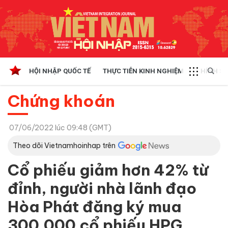
HỘI NHẬP QUỐC TẾ
THỰC TIỄN KINH NGHIỆM
CHÍNH SÁ
Chứng khoán
07/06/2022 lúc 09:48 (GMT)
Theo dõi Vietnamhoinhap trên
Cổ phiếu giảm hơn 42% từ
đỉnh, người nhà lãnh đạo
Hòa Phát đăng ký mua
300.000 cổ phiếu HPG