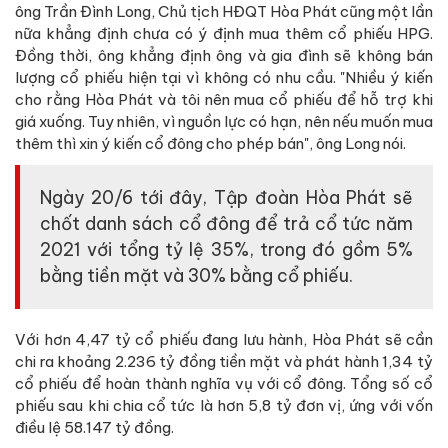
ông Trần Đình Long, Chủ tịch HĐQT Hòa Phát cũng một lần
nữa khẳng định chưa có ý định mua thêm cổ phiếu HPG.
Đồng thời, ông khẳng định ông và gia đình sẽ không bán
lượng cổ phiếu hiện tại vì không có nhu cầu. "Nhiều ý kiến
cho rằng Hòa Phát và tôi nên mua cổ phiếu để hỗ trợ khi
giá xuống. Tuy nhiên, vì nguồn lực có hạn, nên nếu muốn mua
thêm thì xin ý kiến cổ đông cho phép bán", ông Long nói.
Ngày 20/6 tới đây, Tập đoàn Hòa Phát sẽ
chốt danh sách cổ đông để trả cổ tức năm
2021 với tổng tỷ lệ 35%, trong đó gồm 5%
bằng tiền mặt và 30% bằng cổ phiếu.
Với hơn 4,47 tỷ cổ phiếu đang lưu hành, Hòa Phát sẽ cần
chi ra khoảng 2.236 tỷ đồng tiền mặt và phát hành 1,34 tỷ
cổ phiếu để hoàn thành nghĩa vụ với cổ đông. Tổng số cổ
phiếu sau khi chia cổ tức là hơn 5,8 tỷ đơn vị, ứng với vốn
điều lệ 58.147 tỷ đồng.