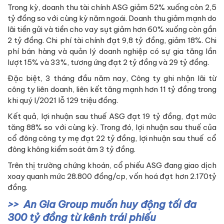
Trong kỳ, doanh thu tài chính ASG giảm 52% xuống còn 2,5
tỷ đồng so với cùng kỳ năm ngoái. Doanh thu giảm mạnh do
lãi tiền gửi và tiền cho vay sụt giảm hơn 60% xuống còn gần
2 tỷ đồng. Chi phí tài chính đạt 9,8 tỷ đồng, giảm 18%. Chi
phí bán hàng và quản lý doanh nghiệp có sự gia tăng lần
lượt 15% và 33%, tương ứng đạt 2 tỷ đồng và 29 tỷ đồng.
Đặc biệt, 3 tháng đầu năm nay, Công ty ghi nhận lãi từ
công ty liên doanh, liên kết tăng mạnh hơn 11 tỷ đồng trong
khi quý I/2021 lỗ 129 triệu đồng.
Kết quả, lợi nhuận sau thuế ASG đạt 19 tỷ đồng, đạt mức
tăng 88% so với cùng kỳ. Trong đó, lợi nhuận sau thuế của
cổ đông công ty mẹ đạt 22 tỷ đồng, lợi nhuận sau thuế cổ
đông không kiểm soát âm 3 tỷ đồng.
Trên thị trường chứng khoán, cổ phiếu ASG đang giao dịch
xoay quanh mức 28.800 đồng/cp, vốn hoá đạt hơn 2.170tỷ
đồng.
An Gia Group muốn huy động tối đa
300 tỷ đồng từ kênh trái phiếu