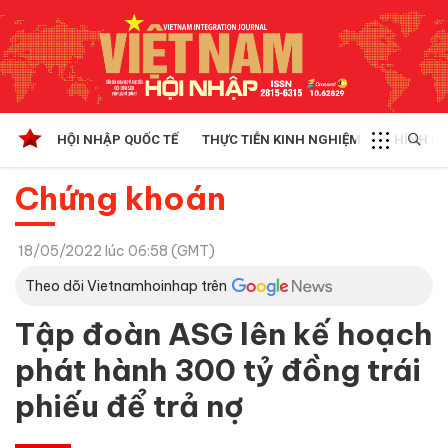
HỘI NHẬP QUỐC TẾ
THỰC TIỄN KINH NGHIỆM
CHÍNH SÁ
Chứng khoán
18/05/2022 lúc 06:58 (GMT)
Theo dõi Vietnamhoinhap trên
Tập đoàn ASG lên kế hoạch
phát hành 300 tỷ đồng trái
phiếu để trả nợ