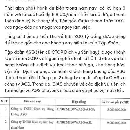
Thời gian phát hành dự kiến trong năm nay, có kỳ hạn 3
năm với lãi suất cố định 9,5%/năm. Tiền lãi sẽ được thanh
toán định kỳ 6 tháng/lần, tiền gốc được thanh toán 100%
vào ngày đáo hạn hoặc vào ngày làm việc.
Tổng số tiền dự kiến thu về hơn 300 tỷ đồng được dùng
để trả nợ gốc cho các khoản vay hiện tại của Tập đoàn.
Tập đoàn ASG (tên cũ CTCP Dịch vụ Sân bay), được thành
lập từ năm 2010 với ngành nghề chính là hỗ trợ cho vận tải
hàng không như dịch vụ khai thác nhà ga, kho hàng hóa,
vận tải... Dịch vụ phục vụ hành khách hàng không của ASG
được thực hiện thông qua 2 công ty con là công ty CIAS và
công ty AGS. Trong đó, CIAS chuyên về các dịch vụ tiện ích
tại nhà ga và AGS chuyên về các dịch vụ phục vụ mặt đất.