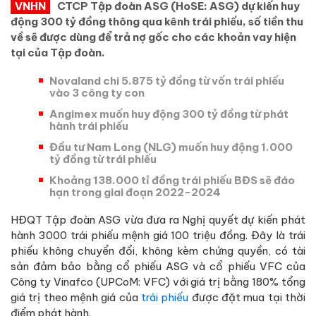
VNHN
CTCP Tập đoàn ASG (HoSE: ASG) dự kiến huy
động 300 tỷ đồng thông qua kênh trái phiếu, số tiền thu
về sẽ được dùng để trả nợ gốc cho các khoản vay hiện
tại của Tập đoàn.
Novaland chi 5.875 tỷ đồng từ vốn trái phiếu
vào 3 công ty con
Angimex muốn huy động 300 tỷ đồng từ phát
hành trái phiếu
Đầu tư Nam Long (NLG) muốn huy động 1.000
tỷ đồng từ trái phiếu
Khoảng 138.000 tỉ đồng trái phiếu BĐS sẽ đáo
hạn trong giai đoạn 2022-2024
HĐQT Tập đoàn ASG vừa đưa ra Nghị quyết dự kiến phát
hành 3000 trái phiếu mệnh giá 100 triệu đồng. Đây là trái
phiếu không chuyển đổi, không kèm chứng quyền, có tài
sản đảm bảo bằng cổ phiếu ASG và cổ phiếu VFC của
Công ty Vinafco (UPCoM: VFC) với giá trị bằng 180% tổng
giá trị theo mệnh giá của
trái phiếu
được đặt mua tại thời
điểm phát hành.