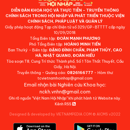
DIỄN ĐÀN KHOA HỌC VÀ THỰC TIỄN - TRUYỀN THÔNG
CHÍNH SÁCH TRONG HỘI NHẬP VÀ PHÁT TRIỂN THUỘC VIỆN
CHÍNH SÁCH, PHÁP LUẬT VÀ QUẢN LÝ
Giấy phép hoạt động Tạp chí Điện tử số 329/GP-BTTTT cấp ngày
10/09/2018.
Tổng Biên tập:
ĐOÀN MẠNH PHƯƠNG
Phó Tổng Biên tập:
HOÀNG MINH TIẾN
Ban Thư ký - Biên tập:
ĐẶNG ĐÌNH CHẤN, PHẠM THỦY, CAO
HÀ, NHẬT QUANG, ĐOÀN HIẾU
Tòa soạn:T8, Cung Trí thức Thành phố, Số 1 Tôn Thất Thuyết, Cầu
Giấy, Hà Nội.
Truyền thông - Quảng cáo:
0826166777
- Hòm thư:
tcvietnamhoinhap@gmail.com
Email nhận bài Nghiên cứu Khoa học:
nckh.vnhn@gmail.com
Ghi rõ nguồn "Việt Nam Hội Nhập" khi phát hành từ Website này.
Kênh RSS
Designed & developed by VIETNAMPEDIA.COM
©
AICMS v2022