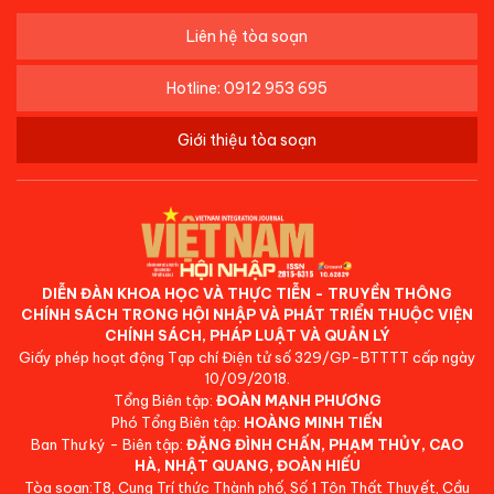
Liên hệ tòa soạn
Hotline: 0912 953 695
Giới thiệu tòa soạn
DIỄN ĐÀN KHOA HỌC VÀ THỰC TIỄN - TRUYỀN THÔNG
CHÍNH SÁCH TRONG HỘI NHẬP VÀ PHÁT TRIỂN THUỘC VIỆN
CHÍNH SÁCH, PHÁP LUẬT VÀ QUẢN LÝ
Giấy phép hoạt động Tạp chí Điện tử số 329/GP-BTTTT cấp ngày
10/09/2018.
Tổng Biên tập:
ĐOÀN MẠNH PHƯƠNG
Phó Tổng Biên tập:
HOÀNG MINH TIẾN
Ban Thư ký - Biên tập:
ĐẶNG ĐÌNH CHẤN, PHẠM THỦY, CAO
HÀ, NHẬT QUANG, ĐOÀN HIẾU
Tòa soạn:T8, Cung Trí thức Thành phố, Số 1 Tôn Thất Thuyết, Cầu