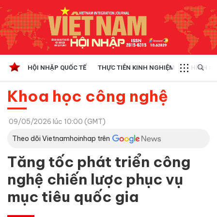
HỘI NHẬP QUỐC TẾ
THỰC TIỄN KINH NGHIỆM
CHÍNH SÁ
Khoa học công nghệ
09/05/2026 lúc 10:00 (GMT)
Theo dõi Vietnamhoinhap trên
Tăng tốc phát triển công
nghệ chiến lược phục vụ
mục tiêu quốc gia