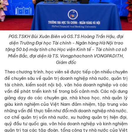
PGS.TSKH Bùi Xuân Biên và GS.TS Hoàng Trần Hậu, đại
diện Trường Đại học Tài chính - Ngân hàng Hà Nội trao
tặng 50 bộ máy tính cho Học viện Kinh tế - Tài chính cơ sở
Miền Bắc, đại diện là TS. Vongphachanh VONGPADITH,
Giám đốc
Theo chương trình, học viên sẽ được tiếp cận nhiều chuyên
đề chuyên sâu về quản trị doanh nghiệp nhà nước, quản trị
tài chính, kiểm soát nội bộ, văn hóa doanh nghiệp và các
vấn đề phát triển kinh tế trong bối cảnh mới. Các nội dung
giảng dạy do các chuyên gia, nhà khoa học, nhà quản lý
giàu kinh nghiệm của Việt Nam đảm nhiệm, tập trung vào
những vấn đề thực tiễn như đổi mới doanh nghiệp nhà nước,
cơ chế quản trị vốn nhà nước, xu hướng quản trị hiện đại,
quỹ đầu tư quốc gia, văn hóa doanh nghiệp và kinh nghiệm
quản trị tại các tập đoàn, tổng công ty nhà nước của Việt