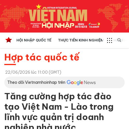
HỘI NHẬP QUỐC TẾ
THỰC TIỄN KINH NGHIỆM
CHÍNH SÁ
Hợp tác quốc tế
22/06/2026 lúc 11:00 (GMT)
Theo dõi Vietnamhoinhap trên
Tăng cường hợp tác đào
tạo Việt Nam - Lào trong
lĩnh vực quản trị doanh
nghiệp nhà nước