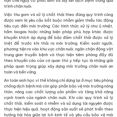
hạn chế nguy cơ phát sinh và lây lan dịch bệnh trong quá
trình chăn nuôi.
Việc thu gom và xử lý chất thải theo đúng quy trình cũng
được xem là yêu cầu bắt buộc nhằm giảm thiểu tác động
tiêu cực đến môi trường. Các hình thức xử lý như ủ nhiệt,
hầm biogas hoặc những biện pháp phù hợp khác được
khuyến khích áp dụng để bảo đảm chất thải được xử lý
triệt để trước khi thải ra môi trường. Kiểm soát người,
phương tiện ra vào khu vực chăn nuôi, ngăn chặn động vật
trung gian truyền bệnh và thực hiện tiêm phòng đầy đủ
theo khuyến cáo của cơ quan thú y tiếp tục là những giải
pháp quan trọng giúp xây dựng môi trường chăn nuôi an
toàn và bền vững.
An toàn sinh học vì thế không chỉ dừng lại ở mục tiêu phòng
chống dịch bệnh mà còn góp phần bảo vệ môi trường nông
thôn, nâng cao chất lượng sản phẩm và tăng khả năng
cạnh tranh của ngành chăn nuôi. Khi các quy trình xử lý
chất thải, kiểm soát ô nhiễm và sử dụng tài nguyên được
thực hiện hiệu quả, hoạt động sản xuất sẽ phát triển theo
hướng hài hòa giữa lợi ích kinh tế và yêu cầu bảo vệ môi