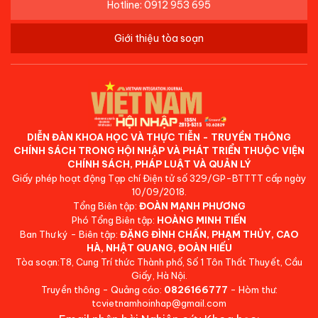
Hotline: 0912 953 695
Giới thiệu tòa soạn
DIỄN ĐÀN KHOA HỌC VÀ THỰC TIỄN - TRUYỀN THÔNG
CHÍNH SÁCH TRONG HỘI NHẬP VÀ PHÁT TRIỂN THUỘC VIỆN
CHÍNH SÁCH, PHÁP LUẬT VÀ QUẢN LÝ
Giấy phép hoạt động Tạp chí Điện tử số 329/GP-BTTTT cấp ngày
10/09/2018.
Tổng Biên tập:
ĐOÀN MẠNH PHƯƠNG
Phó Tổng Biên tập:
HOÀNG MINH TIẾN
Ban Thư ký - Biên tập:
ĐẶNG ĐÌNH CHẤN, PHẠM THỦY, CAO
HÀ, NHẬT QUANG, ĐOÀN HIẾU
Tòa soạn:T8, Cung Trí thức Thành phố, Số 1 Tôn Thất Thuyết, Cầu
Giấy, Hà Nội.
Truyền thông - Quảng cáo:
0826166777
- Hòm thư:
tcvietnamhoinhap@gmail.com