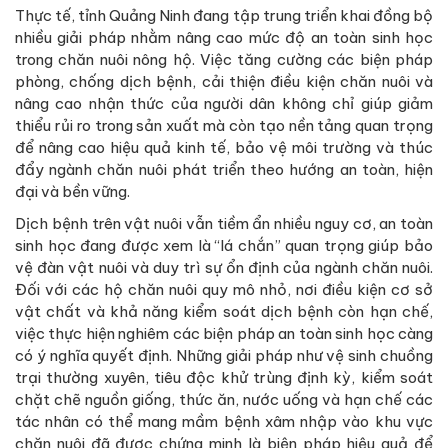
Thực tế, tỉnh Quảng Ninh đang tập trung triển khai đồng bộ
nhiều giải pháp nhằm nâng cao mức độ an toàn sinh học
trong chăn nuôi nông hộ. Việc tăng cường các biện pháp
phòng, chống dịch bệnh, cải thiện điều kiện chăn nuôi và
nâng cao nhận thức của người dân không chỉ giúp giảm
thiểu rủi ro trong sản xuất mà còn tạo nền tảng quan trọng
để nâng cao hiệu quả kinh tế, bảo vệ môi trường và thúc
đẩy ngành chăn nuôi phát triển theo hướng an toàn, hiện
đại và bền vững.
Dịch bệnh trên vật nuôi vẫn tiềm ẩn nhiều nguy cơ, an toàn
sinh học đang được xem là “lá chắn” quan trọng giúp bảo
vệ đàn vật nuôi và duy trì sự ổn định của ngành chăn nuôi.
Đối với các hộ chăn nuôi quy mô nhỏ, nơi điều kiện cơ sở
vật chất và khả năng kiểm soát dịch bệnh còn hạn chế,
việc thực hiện nghiêm các biện pháp an toàn sinh học càng
có ý nghĩa quyết định. Những giải pháp như vệ sinh chuồng
trại thường xuyên, tiêu độc khử trùng định kỳ, kiểm soát
chặt chẽ nguồn giống, thức ăn, nước uống và hạn chế các
tác nhân có thể mang mầm bệnh xâm nhập vào khu vực
chăn nuôi đã được chứng minh là biện pháp hiệu quả để