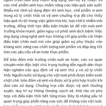
các chế phẩm sinh học nhằm nâng cao hiệu quả sản xuất.
Nhiều mô hình sử dụng đệm lót sinh học, chế phẩm vi sinh
trong xử lý chất thải và vệ sinh chuồng trại đã cho thấy
hiệu quả rõ rệt trong việc giảm mùi hôi, hạn chế ô nhiễm môi
trường, đồng thời tạo điều kiện thuận lợi để vật nuôi sinh
trưởng khỏe mạnh, giảm nguy cơ phát sinh dịch bệnh. Việc
ứng dụng công nghệ sinh học không chỉ góp phần cải thiện
điều kiện chăn nuôi mà còn giúp giảm sự phụ thuộc vào
kháng sinh, nâng cao chất lượng sản phẩm và đáp ứng tốt
hơn các yêu cầu về an toàn thực phẩm.
Để bảo đảm môi trường chăn nuôi an toàn, các cơ quan
chuyên môn đặc biệt chú trọng hướng dẫn người dân thực
hiện nghiêm các quy định về vệ sinh thú y và xử lý chất
thải. Nguồn nước sử dụng cho vật nuôi phải được kiểm soát
chặt chẽ, bảo đảm vệ sinh và được xử lý phù hợp trước khi
đưa vào sử dụng. Chuồng trại cần được vệ sinh thường
xuyên, duy trì sự thông thoáng, sạch sẽ, khô ráo và phù
hợp với điều kiện thời tiết từng mùa. Đây là những yếu tố
quan trọng góp phần nâng cao sức đề kháng của vật nuôi,