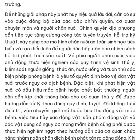
trường.
Để những giải pháp này phát huy hiệu quả lâu dài, cần có sự
vào cuộc đồng bộ của các cấp chính quyền, cơ quan
chuyên môn và người chăn nuôi. Chính quyền địa phương
cần tiếp tục tăng cường công tác tuyên truyền, hỗ trợ kỹ
thuật, xây dựng các mô hình chăn nuôi an toàn sinh học tiêu
biểu và tạo điều kiện để người dân tiếp cận các chính sách
hỗ trợ phát triển sản xuất. Về phía người chăn nuôi, việc
chủ động thực hiện nghiêm các quy trình vệ sinh thú y,
kiểm soát nguồn giống, thức ăn, nước uống và tuân thủ các
biện pháp phòng bệnh là yếu tố quyết định bảo vệ đàn vật
nuôi trước nguy cơ dịch bệnh. Đặc biệt, khi phát hiện vật
nuôi có dấu hiệu mắc bệnh hoặc chết bất thường, người
dân cần kịp thời thông báo cho cơ quan thú y để được
hướng dẫn xử lý theo đúng quy định, tuyệt đối không tự ý
điều trị, vận chuyển, giết mổ hoặc tiêu thụ động vật mắc
bệnh. Việc tiêu hủy xác động vật, sản phẩm động vật và
các vật dụng có nguy cơ mang mầm bệnh cũng phải được
thực hiện nghiêm ngặt theo hướng dẫn của cơ quan chức
năng nhằm ngăn chặn dịch bệnh phát tán ra cộng đồng. Khi