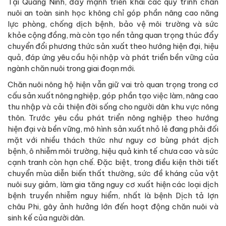
Tại Quảng Ninh, đẩy mạnh triển khai các quy trình chăn
nuôi an toàn sinh học không chỉ góp phần nâng cao năng
lực phòng, chống dịch bệnh, bảo vệ môi trường và sức
khỏe cộng đồng, mà còn tạo nền tảng quan trọng thúc đẩy
chuyển đổi phương thức sản xuất theo hướng hiện đại, hiệu
quả, đáp ứng yêu cầu hội nhập và phát triển bền vững của
ngành chăn nuôi trong giai đoạn mới.
Chăn nuôi nông hộ hiện vẫn giữ vai trò quan trọng trong cơ
cấu sản xuất nông nghiệp, góp phần tạo việc làm, nâng cao
thu nhập và cải thiện đời sống cho người dân khu vực nông
thôn. Trước yêu cầu phát triển nông nghiệp theo hướng
hiện đại và bền vững, mô hình sản xuất nhỏ lẻ đang phải đối
mặt với nhiều thách thức như nguy cơ bùng phát dịch
bệnh, ô nhiễm môi trường, hiệu quả kinh tế chưa cao và sức
cạnh tranh còn hạn chế. Đặc biệt, trong điều kiện thời tiết
chuyển mùa diễn biến thất thường, sức đề kháng của vật
nuôi suy giảm, làm gia tăng nguy cơ xuất hiện các loại dịch
bệnh truyền nhiễm nguy hiểm, nhất là bệnh Dịch tả lợn
châu Phi, gây ảnh hưởng lớn đến hoạt động chăn nuôi và
sinh kế của người dân.