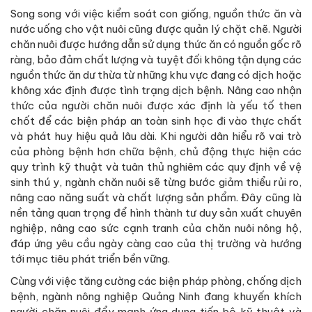
Song song với việc kiểm soát con giống, nguồn thức ăn và
nước uống cho vật nuôi cũng được quản lý chặt chẽ. Người
chăn nuôi được hướng dẫn sử dụng thức ăn có nguồn gốc rõ
ràng, bảo đảm chất lượng và tuyệt đối không tận dụng các
nguồn thức ăn dư thừa từ những khu vực đang có dịch hoặc
không xác định được tình trạng dịch bệnh. Nâng cao nhận
thức của người chăn nuôi được xác định là yếu tố then
chốt để các biện pháp an toàn sinh học đi vào thực chất
và phát huy hiệu quả lâu dài. Khi người dân hiểu rõ vai trò
của phòng bệnh hơn chữa bệnh, chủ động thực hiện các
quy trình kỹ thuật và tuân thủ nghiêm các quy định về vệ
sinh thú y, ngành chăn nuôi sẽ từng bước giảm thiểu rủi ro,
nâng cao năng suất và chất lượng sản phẩm. Đây cũng là
nền tảng quan trọng để hình thành tư duy sản xuất chuyên
nghiệp, nâng cao sức cạnh tranh của chăn nuôi nông hộ,
đáp ứng yêu cầu ngày càng cao của thị trường và hướng
tới mục tiêu phát triển bền vững.
Cùng với việc tăng cường các biện pháp phòng, chống dịch
bệnh, ngành nông nghiệp Quảng Ninh đang khuyến khích
người chăn nuôi đẩy mạnh ứng dụng tiến bộ kỹ thuật và