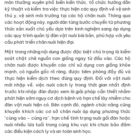
môn thường xuyên phổ biến kiến thức, tổ chức hướng dẫn
kỹ thuật và kiểm tra việc thực hiện các quy định về vệ sinh
thú y, vệ sinh môi trường tại các hộ chăn nuôi. Thông qua
các hoạt động này, người dân từng bước chuyển từ phương
thức sản xuất chủ yếu dựa trên kinh nghiệm sang áp dụng
các quy trình quản lý đàn vật nuôi bài bản, phù hợp với yêu
cầu phát triển chăn nuôi hiện đại.
Một trong những nội dung được đặc biệt chú trọng là kiểm
soát chặt chẽ nguồn con giống ngay từ đầu vào. Các hộ
chăn nuôi được khuyến cáo chỉ sử dụng con giống khỏe
mạnh, có nguồn gốc rõ ràng, được tiêm phòng đầy đủ và
thực hiện kiểm dịch theo đúng quy định. Đối với vật nuôi
mới nhập về, việc nuôi cách ly trong thời gian nhất định
trước khi nhập đàn được xem là giải pháp cần thiết nhằm
phát hiện sớm nguy cơ dịch bệnh và hạn chế lây nhiễm cho
đàn vật nuôi hiện có. Bên cạnh đó, ngành chức năng cũng
khuyến khích các cơ sở chăn nuôi áp dụng phương thức
“cùng vào – cùng ra”, hạn chế tình trạng nuôi gối đàn hoặc
nuôi nhiều lứa tuổi trong cùng khu vực khi chưa bảo đảm
các điều kiện cách ly và an toàn sinh học.