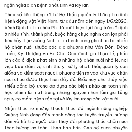
ngăn ngừa dịch bệnh phát sinh và lây lan.
Theo số liệu thống kê từ Hệ thống quản lý thông tin dịch
bệnh động vật Việt Nam, từ đầu năm đến ngày 1/6/2026,
bệnh Dịch tả lợn châu Phi đã xuất hiện tại hàng trăm ổ dịch
ở nhiều tỉnh, thành phố, buộc hàng chục nghìn con lợn phải
tiêu hủy. Tại Quảng Ninh, dịch bệnh cũng ghi nhận tại nhiều
hộ chăn nuôi thuộc các địa phương như Vân Đồn, Đông
Triều, Kỳ Thượng và Ba Chẽ. Qua đánh giá thực tế, phần
lớn các ổ dịch phát sinh ở những hộ chăn nuôi nhỏ lẻ, nơi
việc bảo đảm vệ sinh thú y, xử lý chất thải, quản lý con
giống và kiểm soát người, phương tiện ra vào khu vực chăn
nuôi chưa được thực hiện đầy đủ. Điều này cho thấy việc
thiếu đồng bộ trong áp dụng các biện pháp an toàn sinh
học chính là một trong những nguyên nhân làm gia tăng
nguy cơ mầm bệnh tồn tại và lây lan trong đàn vật nuôi.
Nhận thức rõ những thách thức đó, ngành nông nghiệp
Quảng Ninh đang đẩy mạnh công tác tuyên truyền, hướng
dẫn và hỗ trợ người dân thay đổi phương thức chăn nuôi
theo hướng an toàn, khoa học hơn. Các cơ quan chuyên