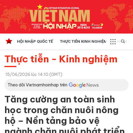
HỘI NHẬP QUỐC TẾ
THỰC TIỄN KINH NGHIỆM
CHÍNH SÁ
Thực tiễn - Kinh nghiệm
15/06/2026 lúc 14:10 (GMT)
Theo dõi Vietnamhoinhap trên
Tăng cường an toàn sinh
học trong chăn nuôi nông
hộ – Nền tảng bảo vệ
ngành chăn nuôi phát triển