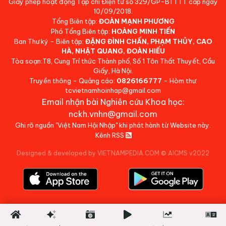
Giấy phép hoạt động Tạp chí Điện tử số 329/GP-BTTTT cấp ngày
10/09/2018.
Tổng Biên tập:
ĐOÀN MẠNH PHƯƠNG
Phó Tổng Biên tập:
HOÀNG MINH TIẾN
Ban Thư ký - Biên tập:
ĐẶNG ĐÌNH CHẤN, PHẠM THỦY, CAO
HÀ, NHẬT QUANG, ĐOÀN HIẾU
Tòa soạn:T8, Cung Trí thức Thành phố, Số 1 Tôn Thất Thuyết, Cầu
Giấy, Hà Nội.
Truyền thông - Quảng cáo:
0826166777
- Hòm thư:
tcvietnamhoinhap@gmail.com
Email nhận bài Nghiên cứu Khoa học:
nckh.vnhn@gmail.com
Ghi rõ nguồn "Việt Nam Hội Nhập" khi phát hành từ Website này.
Kênh RSS
Designed & developed by VIETNAMPEDIA.COM
©
AICMS v2022