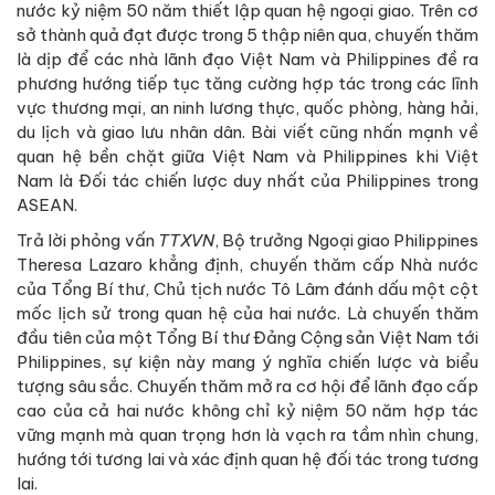
nước kỷ niệm 50 năm thiết lập quan hệ ngoại giao. Trên cơ
sở thành quả đạt được trong 5 thập niên qua, chuyến thăm
là dịp để các nhà lãnh đạo Việt Nam và Philippines đề ra
phương hướng tiếp tục tăng cường hợp tác trong các lĩnh
vực thương mại, an ninh lương thực, quốc phòng, hàng hải,
du lịch và giao lưu nhân dân. Bài viết cũng nhấn mạnh về
quan hệ bền chặt giữa Việt Nam và Philippines khi Việt
Nam là Đối tác chiến lược duy nhất của Philippines trong
ASEAN.
Trả lời phỏng vấn
TTXVN
, Bộ trưởng Ngoại giao Philippines
Theresa Lazaro khẳng định, chuyến thăm cấp Nhà nước
của Tổng Bí thư, Chủ tịch nước Tô Lâm đánh dấu một cột
mốc lịch sử trong quan hệ của hai nước. Là chuyến thăm
đầu tiên của một Tổng Bí thư Đảng Cộng sản Việt Nam tới
Philippines, sự kiện này mang ý nghĩa chiến lược và biểu
tượng sâu sắc. Chuyến thăm mở ra cơ hội để lãnh đạo cấp
cao của cả hai nước không chỉ kỷ niệm 50 năm hợp tác
vững mạnh mà quan trọng hơn là vạch ra tầm nhìn chung,
hướng tới tương lai và xác định quan hệ đối tác trong tương
lai.