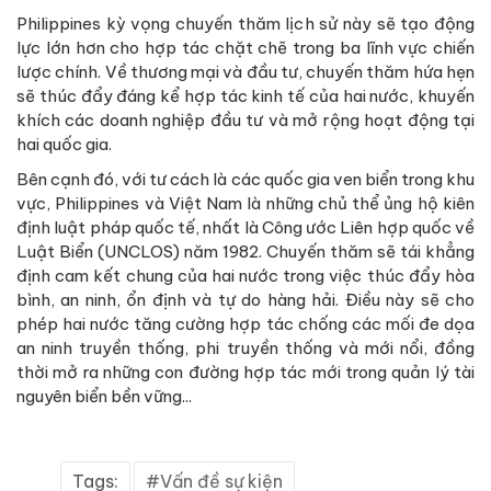
Philippines kỳ vọng chuyến thăm lịch sử này sẽ tạo động
lực lớn hơn cho hợp tác chặt chẽ trong ba lĩnh vực chiến
lược chính. Về thương mại và đầu tư, chuyến thăm hứa hẹn
sẽ thúc đẩy đáng kể hợp tác kinh tế của hai nước, khuyến
khích các doanh nghiệp đầu tư và mở rộng hoạt động tại
hai quốc gia.
Bên cạnh đó, với tư cách là các quốc gia ven biển trong khu
vực, Philippines và Việt Nam là những chủ thể ủng hộ kiên
định luật pháp quốc tế, nhất là Công ước Liên hợp quốc về
Luật Biển (UNCLOS) năm 1982. Chuyến thăm sẽ tái khẳng
định cam kết chung của hai nước trong việc thúc đẩy hòa
bình, an ninh, ổn định và tự do hàng hải. Điều này sẽ cho
phép hai nước tăng cường hợp tác chống các mối đe dọa
an ninh truyền thống, phi truyền thống và mới nổi, đồng
thời mở ra những con đường hợp tác mới trong quản lý tài
nguyên biển bền vững...
Tags:
Vấn đề sự kiện