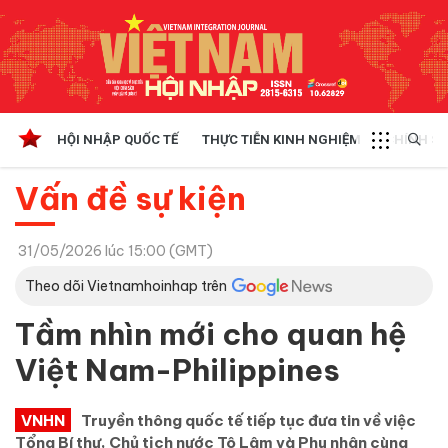
HỘI NHẬP QUỐC TẾ
THỰC TIỄN KINH NGHIỆM
CHÍNH SÁ
Vấn đề sự kiện
31/05/2026 lúc 15:00 (GMT)
Theo dõi Vietnamhoinhap trên
Tầm nhìn mới cho quan hệ
Việt Nam-Philippines
VNHN
Truyền thông quốc tế tiếp tục đưa tin về việc
Tổng Bí thư, Chủ tịch nước Tô Lâm và Phu nhân cùng