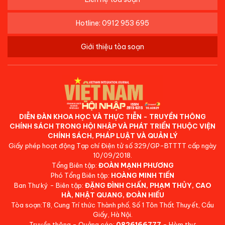
Hotline: 0912 953 695
Giới thiệu tòa soạn
DIỄN ĐÀN KHOA HỌC VÀ THỰC TIỄN - TRUYỀN THÔNG
CHÍNH SÁCH TRONG HỘI NHẬP VÀ PHÁT TRIỂN THUỘC VIỆN
CHÍNH SÁCH, PHÁP LUẬT VÀ QUẢN LÝ
Giấy phép hoạt động Tạp chí Điện tử số 329/GP-BTTTT cấp ngày
10/09/2018.
Tổng Biên tập:
ĐOÀN MẠNH PHƯƠNG
Phó Tổng Biên tập:
HOÀNG MINH TIẾN
Ban Thư ký - Biên tập:
ĐẶNG ĐÌNH CHẤN, PHẠM THỦY, CAO
HÀ, NHẬT QUANG, ĐOÀN HIẾU
Tòa soạn:T8, Cung Trí thức Thành phố, Số 1 Tôn Thất Thuyết, Cầu
Giấy, Hà Nội.
Truyền thông - Quảng cáo:
0826166777
- Hòm thư: